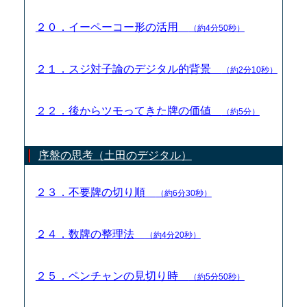
２０．イーペーコー形の活用
（約4分50秒）
２１．スジ対子論のデジタル的背景
（約2分10秒）
２２．後からツモってきた牌の価値
（約5分）
序盤の思考（土田のデジタル）
２３．不要牌の切り順
（約6分30秒）
２４．数牌の整理法
（約4分20秒）
２５．ペンチャンの見切り時
（約5分50秒）