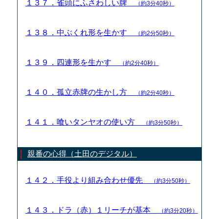
１３７．雀頭にふさわしい牌
（約3分40秒）
１３８．中ぶくれ形を生かす
（約2分50秒）
１３９．四連形を生かす
（約2分40秒）
１４０．孤立赤牌の生かし方
（約2分40秒）
１４１．喰いタンヤオの使い方
（約3分50秒）
親番の心得（土田のデジタル）
１４２．手役より組み合わせ優先
（約3分50秒）
１４３．ドラ（赤）１リーチが基本
（約3分20秒）