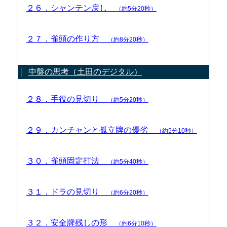
２６．シャンテン戻し
（約5分20秒）
２７．雀頭の作り方
（約8分20秒）
中盤の思考（土田のデジタル）
２８．手役の見切り
（約5分20秒）
２９．カンチャンと孤立牌の優劣
（約5分10秒）
３０．雀頭固定打法
（約5分40秒）
３１．ドラの見切り
（約6分20秒）
３２．安全牌残しの形
（約6分10秒）