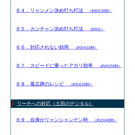
６４．リャンメン決め打ち打法
（約6分20秒）
６５．カンチャン決め打ち打法
（約5分）
６６．対応されない効用
（約5分10秒）
６７．スピードに乗ったアガリ効率
（約4分50秒）
６８．孤立牌のレシピ
（約5分10秒）
リーチへの対応（土田のデジタル）
６９．自身がリャンシャンテン時
（約2分40秒）