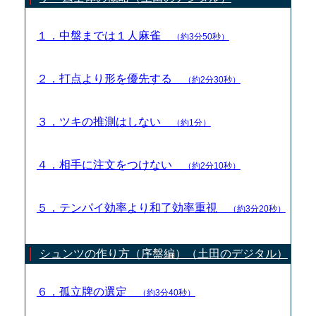
１．中盤までは１人麻雀
（約3分50秒）
２．打点より形を優先する
（約2分30秒）
３．ツキの推測はしない
（約1分）
４．相手に注文をつけない
（約2分10秒）
５．テンパイ効率より和了効率重視
（約3分20秒）
シュンツの作り方（序盤編）（土田のデジタル）
６．孤立牌の選定
（約3分40秒）