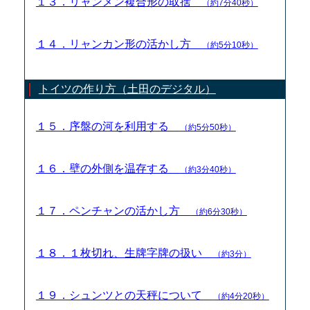
１３．リャンメン複合形の取捨
（約7分40秒）
１４．リャンカン形の活かし方
（約5分10秒）
トイツの作り方（土田のデジタル）
１５．序盤の河を利用する
（約5分50秒）
１６．壁の外側を温存する
（約3分40秒）
１７．ペンチャンの活かし方
（約6分30秒）
１８．１枚切れ、生牌字牌の扱い
（約3分）
１９．シュンツとの天秤について
（約4分20秒）