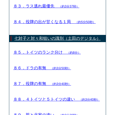
８３．ラス逃れ最優先
（約3分37秒）
８４．役牌の出が甘くなる１局
（約5分50秒）
七対子と対々和狙いの識別（土田のデジタル）
８５．トイツのランク分け
（約8分）
８６．ドラの有無
（約3分50秒）
８７．役牌の有無
（約3分40秒）
８８．４トイツと５トイツの違い
（約3分40秒）
８９．親と北家の違い