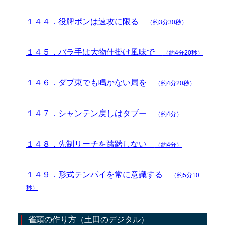
１４４．役牌ポンは速攻に限る
（約3分30秒）
１４５．バラ手は大物仕掛け風味で
（約4分20秒）
１４６．ダブ東でも鳴かない局を
（約4分20秒）
１４７．シャンテン戻しはタブー
（約4分）
１４８．先制リーチを躊躇しない
（約4分）
１４９．形式テンパイを常に意識する
（約5分10
秒）
雀頭の作り方（土田のデジタル）