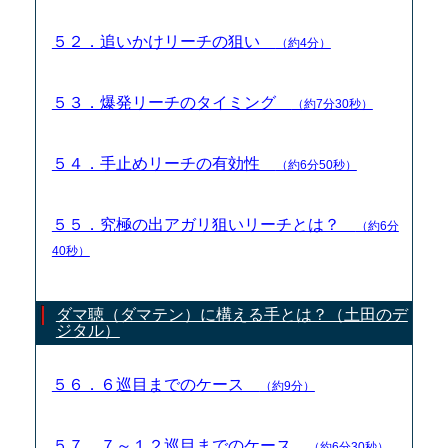
５２．追いかけリーチの狙い
（約4分）
５３．爆発リーチのタイミング
（約7分30秒）
５４．手止めリーチの有効性
（約6分50秒）
５５．究極の出アガリ狙いリーチとは？
（約6分
40秒）
ダマ聴（ダマテン）に構える手とは？（土田のデ
ジタル）
５６．６巡目までのケース
（約9分）
５７．７～１２巡目までのケース
（約6分30秒）