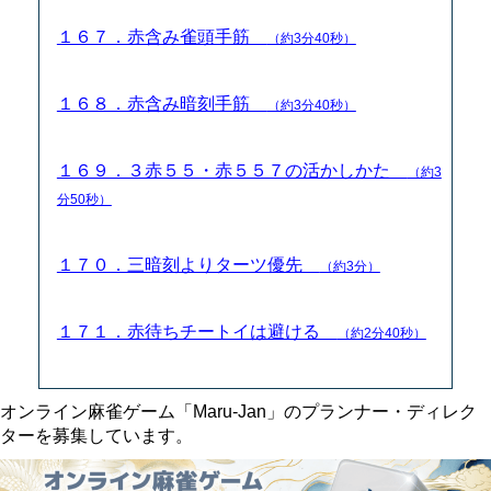
１６７．赤含み雀頭手筋
（約3分40秒）
１６８．赤含み暗刻手筋
（約3分40秒）
１６９．３赤５５・赤５５７の活かしかた
（約3
分50秒）
１７０．三暗刻よりターツ優先
（約3分）
１７１．赤待ちチートイは避ける
（約2分40秒）
オンライン麻雀ゲーム「Maru-Jan」のプランナー・ディレク
ターを募集しています。