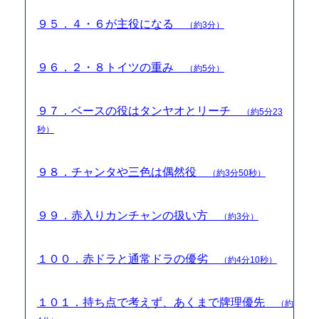
９５．４・６が主役になる
（約3分）
９６．２・８トイツの重み
（約5分）
９７．ベースの役はタンヤオとリーチ
（約5分23
秒）
９８．チャンタや三色は偶然役
（約3分50秒）
９９．赤入りカンチャンの扱い方
（約3分）
１００．赤ドラと通常ドラの優劣
（約4分10秒）
１０１．持ち点で考えず、あくまで牌理優先
（約