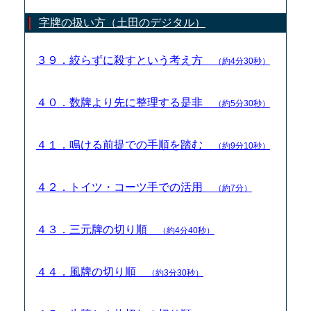
字牌の扱い方（土田のデジタル）
３９．絞らずに殺すという考え方
（約4分30秒）
４０．数牌より先に整理する是非
（約5分30秒）
４１．鳴ける前提での手順を踏む
（約9分10秒）
４２．トイツ・コーツ手での活用
（約7分）
４３．三元牌の切り順
（約4分40秒）
４４．風牌の切り順
（約3分30秒）