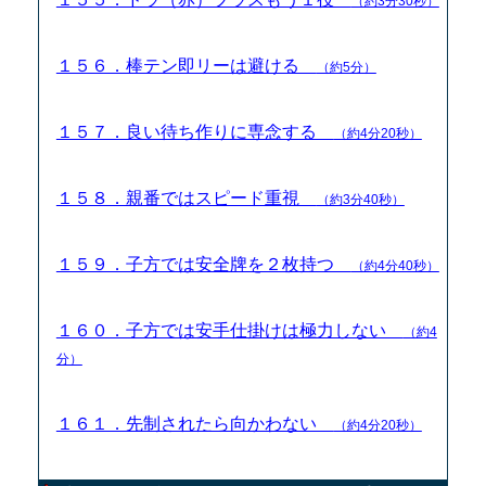
（約3分30秒）
１５６．棒テン即リーは避ける
（約5分）
１５７．良い待ち作りに専念する
（約4分20秒）
１５８．親番ではスピード重視
（約3分40秒）
１５９．子方では安全牌を２枚持つ
（約4分40秒）
１６０．子方では安手仕掛けは極力しない
（約4
分）
１６１．先制されたら向かわない
（約4分20秒）