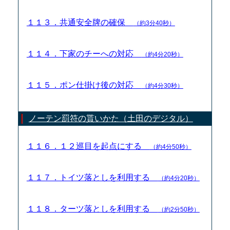
１１３．共通安全牌の確保
（約3分40秒）
１１４．下家のチーへの対応
（約4分20秒）
１１５．ポン仕掛け後の対応
（約4分30秒）
ノーテン罰符の貰いかた（土田のデジタル）
１１６．１２巡目を起点にする
（約4分50秒）
１１７．トイツ落としを利用する
（約4分20秒）
１１８．ターツ落としを利用する
（約2分50秒）