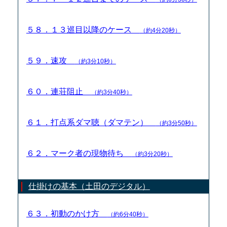
５８．１３巡目以降のケース
（約4分20秒）
５９．速攻
（約3分10秒）
６０．連荘阻止
（約3分40秒）
６１．打点系ダマ聴（ダマテン）
（約3分50秒）
６２．マーク者の現物待ち
（約3分20秒）
仕掛けの基本（土田のデジタル）
６３．初動のかけ方
（約6分40秒）