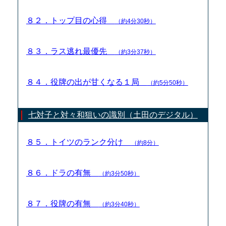
８２．トップ目の心得
（約4分30秒）
８３．ラス逃れ最優先
（約3分37秒）
８４．役牌の出が甘くなる１局
（約5分50秒）
七対子と対々和狙いの識別（土田のデジタル）
８５．トイツのランク分け
（約8分）
８６．ドラの有無
（約3分50秒）
８７．役牌の有無
（約3分40秒）