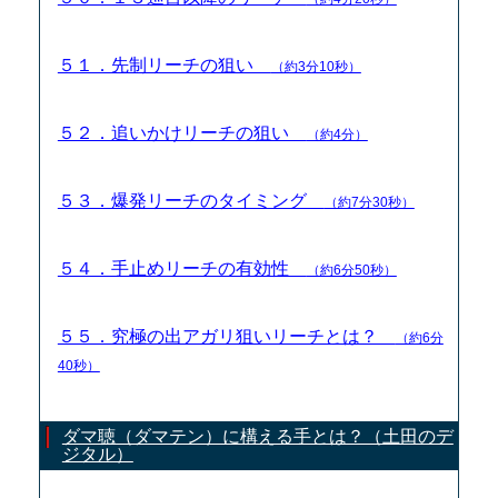
５１．先制リーチの狙い
（約3分10秒）
５２．追いかけリーチの狙い
（約4分）
５３．爆発リーチのタイミング
（約7分30秒）
５４．手止めリーチの有効性
（約6分50秒）
５５．究極の出アガリ狙いリーチとは？
（約6分
40秒）
ダマ聴（ダマテン）に構える手とは？（土田のデ
ジタル）