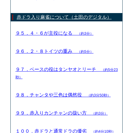
赤ドラ入り麻雀について（土田のデジタル）
９５．４・６が主役になる
（約3分）
９６．２・８トイツの重み
（約5分）
９７．ベースの役はタンヤオとリーチ
（約5分23
秒）
９８．チャンタや三色は偶然役
（約3分50秒）
９９．赤入りカンチャンの扱い方
（約3分）
１００．赤ドラと通常ドラの優劣
（約4分10秒）