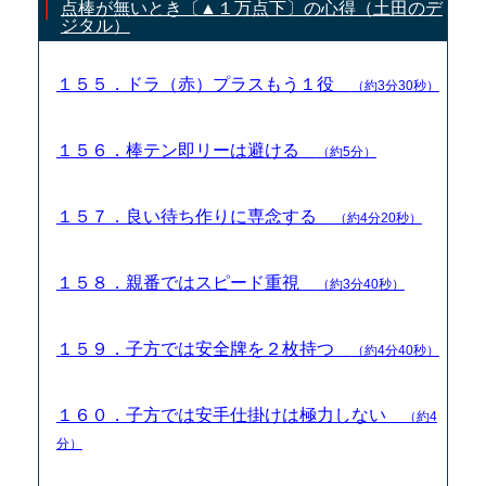
点棒が無いとき〔▲１万点下〕の心得（土田のデ
ジタル）
１５５．ドラ（赤）プラスもう１役
（約3分30秒）
１５６．棒テン即リーは避ける
（約5分）
１５７．良い待ち作りに専念する
（約4分20秒）
１５８．親番ではスピード重視
（約3分40秒）
１５９．子方では安全牌を２枚持つ
（約4分40秒）
１６０．子方では安手仕掛けは極力しない
（約4
分）