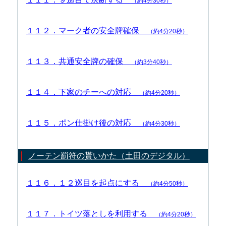
（約4分30秒）
１１２．マーク者の安全牌確保
（約4分20秒）
１１３．共通安全牌の確保
（約3分40秒）
１１４．下家のチーへの対応
（約4分20秒）
１１５．ポン仕掛け後の対応
（約4分30秒）
ノーテン罰符の貰いかた（土田のデジタル）
１１６．１２巡目を起点にする
（約4分50秒）
１１７．トイツ落としを利用する
（約4分20秒）