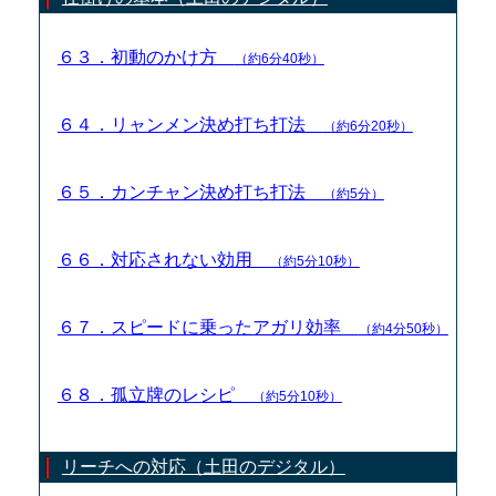
６３．初動のかけ方
（約6分40秒）
６４．リャンメン決め打ち打法
（約6分20秒）
６５．カンチャン決め打ち打法
（約5分）
６６．対応されない効用
（約5分10秒）
６７．スピードに乗ったアガリ効率
（約4分50秒）
６８．孤立牌のレシピ
（約5分10秒）
リーチへの対応（土田のデジタル）