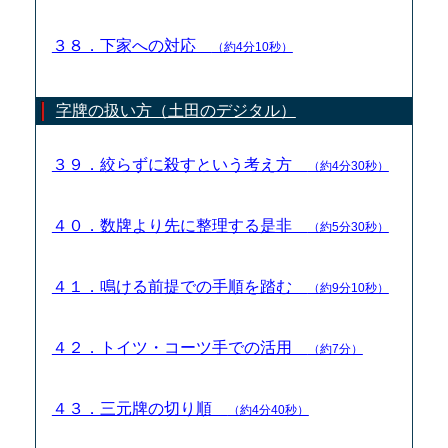
３８．下家への対応
（約4分10秒）
字牌の扱い方（土田のデジタル）
３９．絞らずに殺すという考え方
（約4分30秒）
４０．数牌より先に整理する是非
（約5分30秒）
４１．鳴ける前提での手順を踏む
（約9分10秒）
４２．トイツ・コーツ手での活用
（約7分）
４３．三元牌の切り順
（約4分40秒）