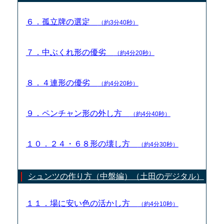
６．孤立牌の選定
（約3分40秒）
７．中ぶくれ形の優劣
（約4分20秒）
８．４連形の優劣
（約4分20秒）
９．ペンチャン形の外し方
（約4分40秒）
１０．２４・６８形の壊し方
（約4分30秒）
シュンツの作り方（中盤編）（土田のデジタル）
１１．場に安い色の活かし方
（約4分10秒）