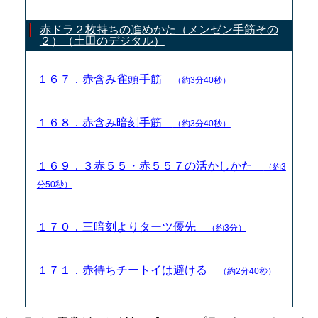
赤ドラ２枚持ちの進めかた（メンゼン手筋その
２）（土田のデジタル）
１６７．赤含み雀頭手筋
（約3分40秒）
１６８．赤含み暗刻手筋
（約3分40秒）
１６９．３赤５５・赤５５７の活かしかた
（約3
分50秒）
１７０．三暗刻よりターツ優先
（約3分）
１７１．赤待ちチートイは避ける
（約2分40秒）