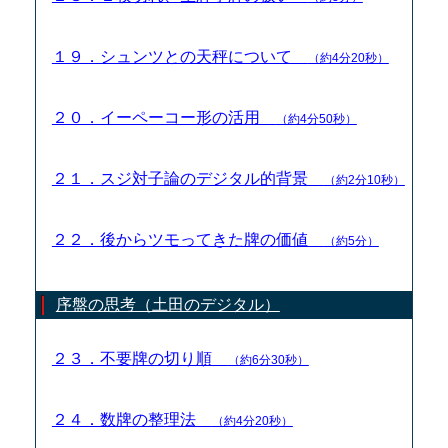
１９．シュンツとの天秤について
（約4分20秒）
２０．イーペーコー形の活用
（約4分50秒）
２１．スジ対子論のデジタル的背景
（約2分10秒）
２２．後からツモってきた牌の価値
（約5分）
序盤の思考（土田のデジタル）
２３．不要牌の切り順
（約6分30秒）
２４．数牌の整理法
（約4分20秒）