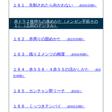
１６１．先制されたら向かわない
（約4分20秒）
赤ドラ２枚持ちの進めかた（メンゼン手筋その
１）（土田のデジタル）
１６２．赤周りの固めかた
（約2分50秒）
１６３．残り２メンツの精度
（約4分40秒）
１６４．赤５５６・４赤５５の活かしかた
（約3
分40秒）
１６５．カンチャン即リーチ
（約3分）
１６６．くっつきテンパイ
（約4分10秒）