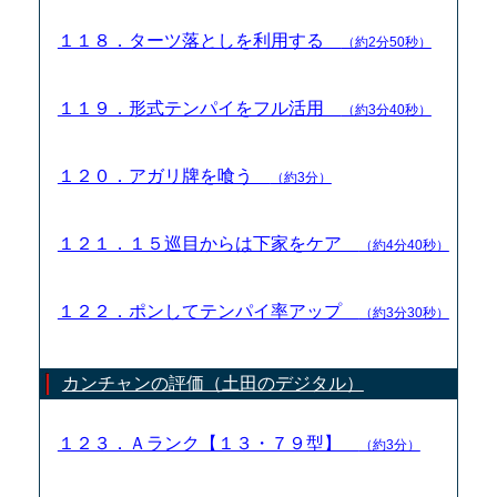
１１８．ターツ落としを利用する
（約2分50秒）
１１９．形式テンパイをフル活用
（約3分40秒）
１２０．アガリ牌を喰う
（約3分）
１２１．１５巡目からは下家をケア
（約4分40秒）
１２２．ポンしてテンパイ率アップ
（約3分30秒）
カンチャンの評価（土田のデジタル）
１２３．Ａランク【１３・７９型】
（約3分）