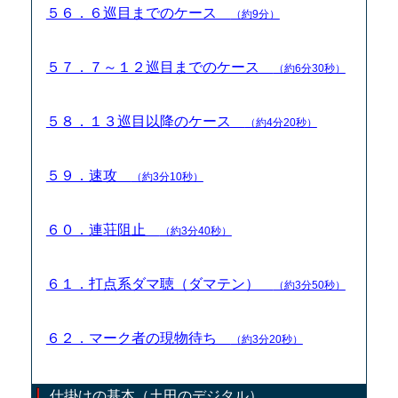
５６．６巡目までのケース
（約9分）
５７．７～１２巡目までのケース
（約6分30秒）
５８．１３巡目以降のケース
（約4分20秒）
５９．速攻
（約3分10秒）
６０．連荘阻止
（約3分40秒）
６１．打点系ダマ聴（ダマテン）
（約3分50秒）
６２．マーク者の現物待ち
（約3分20秒）
仕掛けの基本（土田のデジタル）