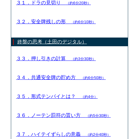
３１．ドラの見切り
（約6分20秒）
３２．安全牌残しの形
（約6分10秒）
終盤の思考（土田のデジタル）
３３．押し引きの計算
（約3分30秒）
３４．共通安全牌の貯め方
（約6分50秒）
３５．形式テンパイとは？
（約4分）
３６．ノーテン罰符の貰い方
（約5分30秒）
３７．ハイテイずらしの意義
（約2分40秒）