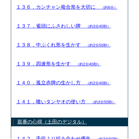
１３６．カンチャン複合形を大切に
（約6分）
１３７．雀頭にふさわしい牌
（約3分40秒）
１３８．中ぶくれ形を生かす
（約2分50秒）
１３９．四連形を生かす
（約2分40秒）
１４０．孤立赤牌の生かし方
（約2分40秒）
１４１．喰いタンヤオの使い方
（約3分50秒）
親番の心得（土田のデジタル）
１４２．手役より組み合わせ優先
（約3分50秒）