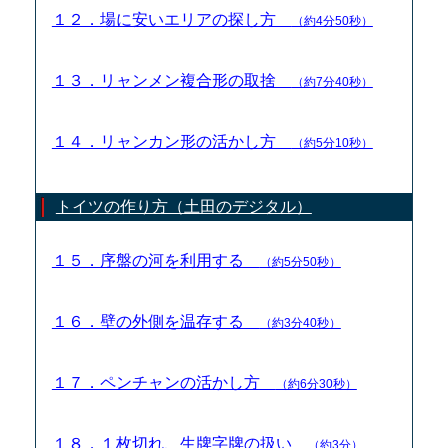
１２．場に安いエリアの探し方
（約4分50秒）
１３．リャンメン複合形の取捨
（約7分40秒）
１４．リャンカン形の活かし方
（約5分10秒）
トイツの作り方（土田のデジタル）
１５．序盤の河を利用する
（約5分50秒）
１６．壁の外側を温存する
（約3分40秒）
１７．ペンチャンの活かし方
（約6分30秒）
１８．１枚切れ、生牌字牌の扱い
（約3分）