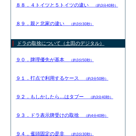
８８．４トイツと５トイツの違い
（約3分40秒）
８９．親と北家の違い
（約3分30秒）
ドラの取捨について（土田のデジタル）
９０．牌理優先が基本
（約3分50秒）
９１．打点で利用するケース
（約3分50秒）
９２．もしかしたら…はタブー
（約3分40秒）
９３．ドラ表示牌受けの取捨
（約4分40秒）
９４．雀頭固定の是非
（約3分30秒）