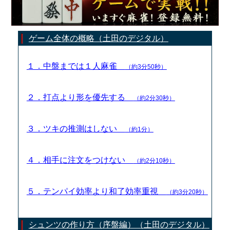
ゲーム全体の概略（土田のデジタル）
１．中盤までは１人麻雀
（約3分50秒）
２．打点より形を優先する
（約2分30秒）
３．ツキの推測はしない
（約1分）
４．相手に注文をつけない
（約2分10秒）
５．テンパイ効率より和了効率重視
（約3分20秒）
シュンツの作り方（序盤編）（土田のデジタル）