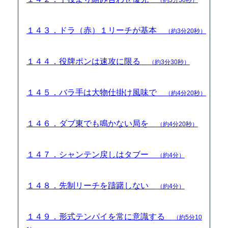
１４３．ドラ（赤）１リーチが基本
（約3分20秒）
１４４．役牌ポンは速攻に限る
（約3分30秒）
１４５．バラ手は大物仕掛け風味で
（約4分20秒）
１４６．ダブ東でも鳴かない局を
（約4分20秒）
１４７．シャンテン戻しはタブー
（約4分）
１４８．先制リーチを躊躇しない
（約4分）
１４９．形式テンパイを常に意識する
（約5分10