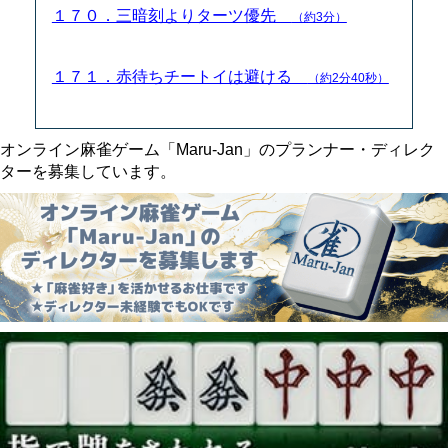
１７０．三暗刻よりターツ優先
（約3分）
１７１．赤待ちチートイは避ける
（約2分40秒）
オンライン麻雀ゲーム「Maru-Jan」のプランナー・ディレク
ターを募集しています。