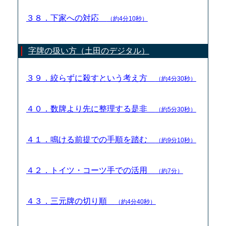
３８．下家への対応
（約4分10秒）
字牌の扱い方（土田のデジタル）
３９．絞らずに殺すという考え方
（約4分30秒）
４０．数牌より先に整理する是非
（約5分30秒）
４１．鳴ける前提での手順を踏む
（約9分10秒）
４２．トイツ・コーツ手での活用
（約7分）
４３．三元牌の切り順
（約4分40秒）