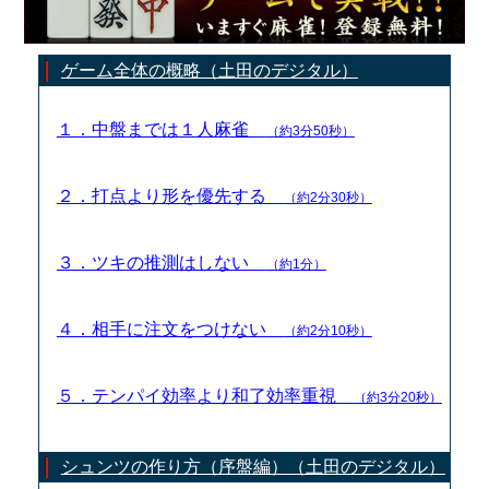
ゲーム全体の概略（土田のデジタル）
１．中盤までは１人麻雀
（約3分50秒）
２．打点より形を優先する
（約2分30秒）
３．ツキの推測はしない
（約1分）
４．相手に注文をつけない
（約2分10秒）
５．テンパイ効率より和了効率重視
（約3分20秒）
シュンツの作り方（序盤編）（土田のデジタル）