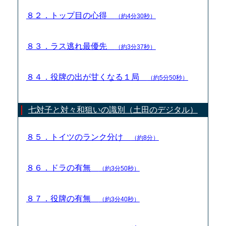
８２．トップ目の心得
（約4分30秒）
８３．ラス逃れ最優先
（約3分37秒）
８４．役牌の出が甘くなる１局
（約5分50秒）
七対子と対々和狙いの識別（土田のデジタル）
８５．トイツのランク分け
（約8分）
８６．ドラの有無
（約3分50秒）
８７．役牌の有無
（約3分40秒）