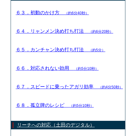
６３．初動のかけ方
（約6分40秒）
６４．リャンメン決め打ち打法
（約6分20秒）
６５．カンチャン決め打ち打法
（約5分）
６６．対応されない効用
（約5分10秒）
６７．スピードに乗ったアガリ効率
（約4分50秒）
６８．孤立牌のレシピ
（約5分10秒）
リーチへの対応（土田のデジタル）