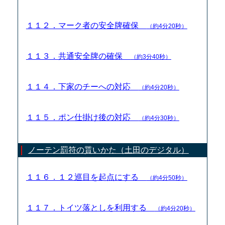
１１２．マーク者の安全牌確保
（約4分20秒）
１１３．共通安全牌の確保
（約3分40秒）
１１４．下家のチーへの対応
（約4分20秒）
１１５．ポン仕掛け後の対応
（約4分30秒）
ノーテン罰符の貰いかた（土田のデジタル）
１１６．１２巡目を起点にする
（約4分50秒）
１１７．トイツ落としを利用する
（約4分20秒）