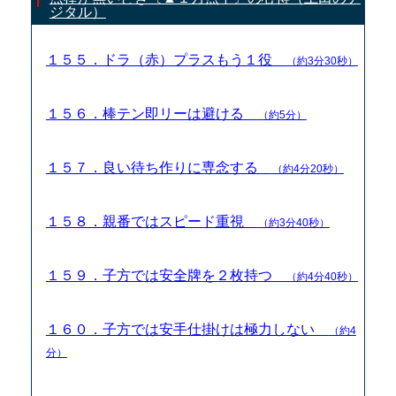
ジタル）
１５５．ドラ（赤）プラスもう１役
（約3分30秒）
１５６．棒テン即リーは避ける
（約5分）
１５７．良い待ち作りに専念する
（約4分20秒）
１５８．親番ではスピード重視
（約3分40秒）
１５９．子方では安全牌を２枚持つ
（約4分40秒）
１６０．子方では安手仕掛けは極力しない
（約4
分）