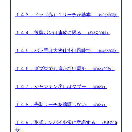
１４３．ドラ（赤）１リーチが基本
（約3分20秒）
１４４．役牌ポンは速攻に限る
（約3分30秒）
１４５．バラ手は大物仕掛け風味で
（約4分20秒）
１４６．ダブ東でも鳴かない局を
（約4分20秒）
１４７．シャンテン戻しはタブー
（約4分）
１４８．先制リーチを躊躇しない
（約4分）
１４９．形式テンパイを常に意識する
（約5分10
秒）