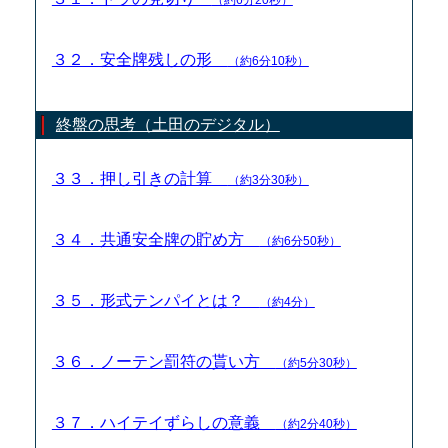
３２．安全牌残しの形
（約6分10秒）
終盤の思考（土田のデジタル）
３３．押し引きの計算
（約3分30秒）
３４．共通安全牌の貯め方
（約6分50秒）
３５．形式テンパイとは？
（約4分）
３６．ノーテン罰符の貰い方
（約5分30秒）
３７．ハイテイずらしの意義
（約2分40秒）