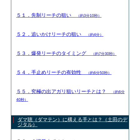
５１．先制リーチの狙い
（約3分10秒）
５２．追いかけリーチの狙い
（約4分）
５３．爆発リーチのタイミング
（約7分30秒）
５４．手止めリーチの有効性
（約6分50秒）
５５．究極の出アガリ狙いリーチとは？
（約6分
40秒）
ダマ聴（ダマテン）に構える手とは？（土田のデ
ジタル）