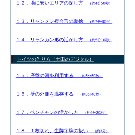
１２．場に安いエリアの探し方
（約4分50秒）
１３．リャンメン複合形の取捨
（約7分40秒）
１４．リャンカン形の活かし方
（約5分10秒）
トイツの作り方（土田のデジタル）
１５．序盤の河を利用する
（約5分50秒）
１６．壁の外側を温存する
（約3分40秒）
１７．ペンチャンの活かし方
（約6分30秒）
１８．１枚切れ、生牌字牌の扱い
（約3分）