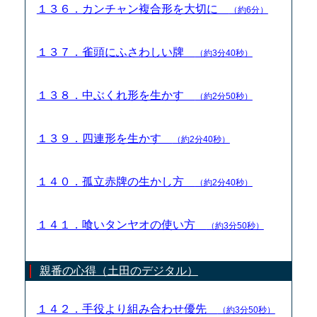
１３６．カンチャン複合形を大切に
（約6分）
１３７．雀頭にふさわしい牌
（約3分40秒）
１３８．中ぶくれ形を生かす
（約2分50秒）
１３９．四連形を生かす
（約2分40秒）
１４０．孤立赤牌の生かし方
（約2分40秒）
１４１．喰いタンヤオの使い方
（約3分50秒）
親番の心得（土田のデジタル）
１４２．手役より組み合わせ優先
（約3分50秒）