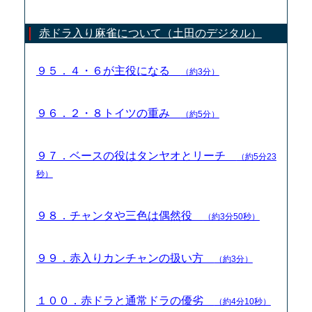
赤ドラ入り麻雀について（土田のデジタル）
９５．４・６が主役になる
（約3分）
９６．２・８トイツの重み
（約5分）
９７．ベースの役はタンヤオとリーチ
（約5分23
秒）
９８．チャンタや三色は偶然役
（約3分50秒）
９９．赤入りカンチャンの扱い方
（約3分）
１００．赤ドラと通常ドラの優劣
（約4分10秒）