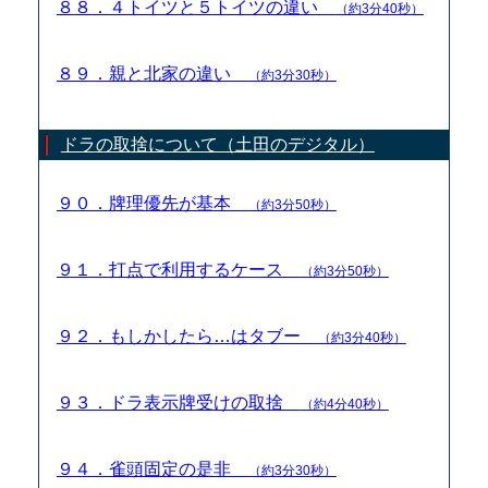
８８．４トイツと５トイツの違い
（約3分40秒）
８９．親と北家の違い
（約3分30秒）
ドラの取捨について（土田のデジタル）
９０．牌理優先が基本
（約3分50秒）
９１．打点で利用するケース
（約3分50秒）
９２．もしかしたら…はタブー
（約3分40秒）
９３．ドラ表示牌受けの取捨
（約4分40秒）
９４．雀頭固定の是非
（約3分30秒）