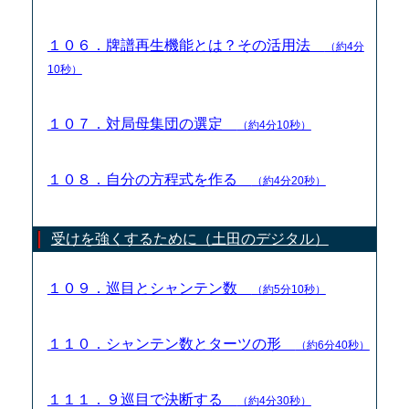
１０６．牌譜再生機能とは？その活用法
（約4分
10秒）
１０７．対局母集団の選定
（約4分10秒）
１０８．自分の方程式を作る
（約4分20秒）
受けを強くするために（土田のデジタル）
１０９．巡目とシャンテン数
（約5分10秒）
１１０．シャンテン数とターツの形
（約6分40秒）
１１１．９巡目で決断する
（約4分30秒）