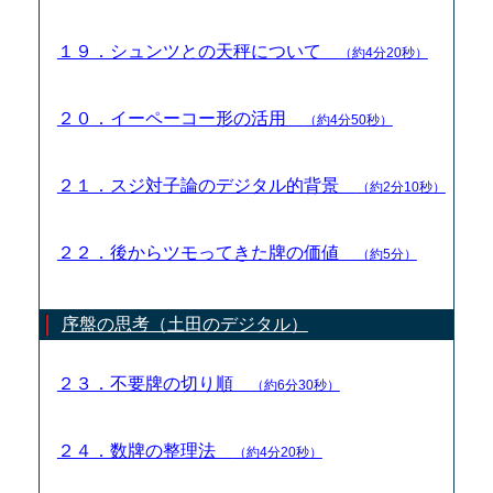
１９．シュンツとの天秤について
（約4分20秒）
２０．イーペーコー形の活用
（約4分50秒）
２１．スジ対子論のデジタル的背景
（約2分10秒）
２２．後からツモってきた牌の価値
（約5分）
序盤の思考（土田のデジタル）
２３．不要牌の切り順
（約6分30秒）
２４．数牌の整理法
（約4分20秒）