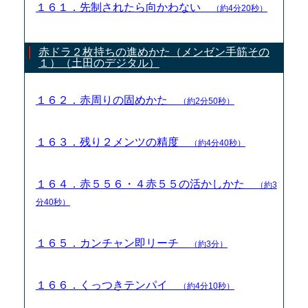
１６１．先制されたら向かわない
（約4分20秒）
赤ドラ２枚持ちの進めかた（メンゼン手筋その
１）（土田のデジタル）
１６２．赤周りの固めかた
（約2分50秒）
１６３．残り２メンツの精度
（約4分40秒）
１６４．赤５５６・４赤５５の活かしかた
（約3
分40秒）
１６５．カンチャン即リーチ
（約3分）
１６６．くっつきテンパイ
（約4分10秒）