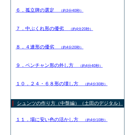
６．孤立牌の選定
（約3分40秒）
７．中ぶくれ形の優劣
（約4分20秒）
８．４連形の優劣
（約4分20秒）
９．ペンチャン形の外し方
（約4分40秒）
１０．２４・６８形の壊し方
（約4分30秒）
シュンツの作り方（中盤編）（土田のデジタル）
１１．場に安い色の活かし方
（約4分10秒）