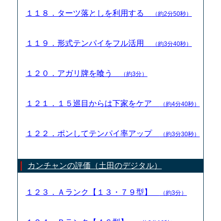
１１８．ターツ落としを利用する
（約2分50秒）
１１９．形式テンパイをフル活用
（約3分40秒）
１２０．アガリ牌を喰う
（約3分）
１２１．１５巡目からは下家をケア
（約4分40秒）
１２２．ポンしてテンパイ率アップ
（約3分30秒）
カンチャンの評価（土田のデジタル）
１２３．Ａランク【１３・７９型】
（約3分）