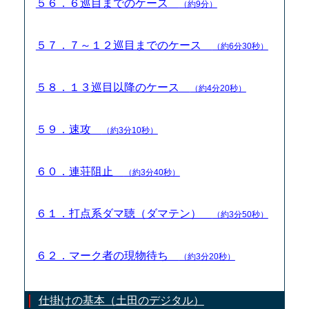
５６．６巡目までのケース
（約9分）
５７．７～１２巡目までのケース
（約6分30秒）
５８．１３巡目以降のケース
（約4分20秒）
５９．速攻
（約3分10秒）
６０．連荘阻止
（約3分40秒）
６１．打点系ダマ聴（ダマテン）
（約3分50秒）
６２．マーク者の現物待ち
（約3分20秒）
仕掛けの基本（土田のデジタル）