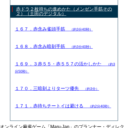
赤ドラ２枚持ちの進めかた（メンゼン手筋その
２）（土田のデジタル）
１６７．赤含み雀頭手筋
（約3分40秒）
１６８．赤含み暗刻手筋
（約3分40秒）
１６９．３赤５５・赤５５７の活かしかた
（約3
分50秒）
１７０．三暗刻よりターツ優先
（約3分）
１７１．赤待ちチートイは避ける
（約2分40秒）
オンライン麻雀ゲーム「Maru-Jan」のプランナー・ディレク