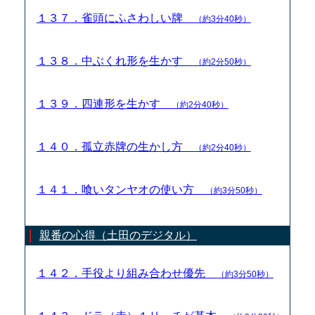
１３７．雀頭にふさわしい牌
（約3分40秒）
１３８．中ぶくれ形を生かす
（約2分50秒）
１３９．四連形を生かす
（約2分40秒）
１４０．孤立赤牌の生かし方
（約2分40秒）
１４１．喰いタンヤオの使い方
（約3分50秒）
親番の心得（土田のデジタル）
１４２．手役より組み合わせ優先
（約3分50秒）