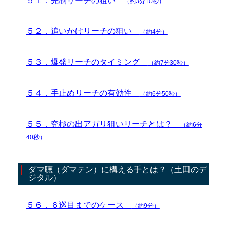
５１．先制リーチの狙い
（約3分10秒）
５２．追いかけリーチの狙い
（約4分）
５３．爆発リーチのタイミング
（約7分30秒）
５４．手止めリーチの有効性
（約6分50秒）
５５．究極の出アガリ狙いリーチとは？
（約6分
40秒）
ダマ聴（ダマテン）に構える手とは？（土田のデ
ジタル）
５６．６巡目までのケース
（約9分）