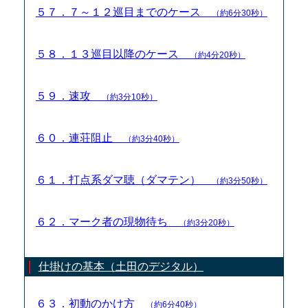
５７．７～１２巡目までのケース
（約6分30秒）
５８．１３巡目以降のケース
（約4分20秒）
５９．速攻
（約3分10秒）
６０．連荘阻止
（約3分40秒）
６１．打点系ダマ聴（ダマテン）
（約3分50秒）
６２．マーク者の現物待ち
（約3分20秒）
仕掛けの基本（土田のデジタル）
６３．初動のかけ方
（約6分40秒）