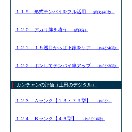
１１９．形式テンパイをフル活用
（約3分40秒）
１２０．アガリ牌を喰う
（約3分）
１２１．１５巡目からは下家をケア
（約4分40秒）
１２２．ポンしてテンパイ率アップ
（約3分30秒）
カンチャンの評価（土田のデジタル）
１２３．Ａランク【１３・７９型】
（約3分）
１２４．Ｂランク【４６型】
（約3分10秒）