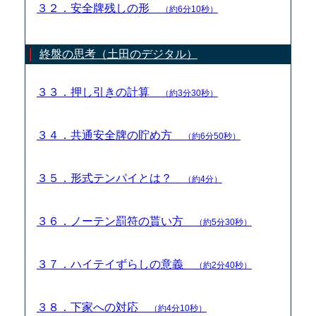
３２．安全牌残しの形
（約6分10秒）
終盤の思考（土田のデジタル）
３３．押し引きの計算
（約3分30秒）
３４．共通安全牌の貯め方
（約6分50秒）
３５．形式テンパイとは？
（約4分）
３６．ノーテン罰符の貰い方
（約5分30秒）
３７．ハイテイずらしの意義
（約2分40秒）
３８．下家への対応
（約4分10秒）