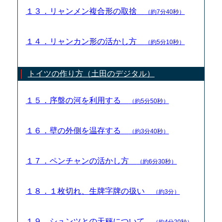
１３．リャンメン複合形の取捨
（約7分40秒）
１４．リャンカン形の活かし方
（約5分10秒）
トイツの作り方（土田のデジタル）
１５．序盤の河を利用する
（約5分50秒）
１６．壁の外側を温存する
（約3分40秒）
１７．ペンチャンの活かし方
（約6分30秒）
１８．１枚切れ、生牌字牌の扱い
（約3分）
１９．シュンツとの天秤について
（約4分20秒）