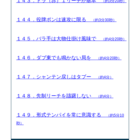
１４３．ドラ（赤）１リーチが基本
（約3分20秒）
１４４．役牌ポンは速攻に限る
（約3分30秒）
１４５．バラ手は大物仕掛け風味で
（約4分20秒）
１４６．ダブ東でも鳴かない局を
（約4分20秒）
１４７．シャンテン戻しはタブー
（約4分）
１４８．先制リーチを躊躇しない
（約4分）
１４９．形式テンパイを常に意識する
（約5分10
秒）