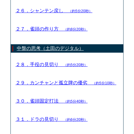
２６．シャンテン戻し
（約5分20秒）
２７．雀頭の作り方
（約8分20秒）
中盤の思考（土田のデジタル）
２８．手役の見切り
（約5分20秒）
２９．カンチャンと孤立牌の優劣
（約5分10秒）
３０．雀頭固定打法
（約5分40秒）
３１．ドラの見切り
（約6分20秒）