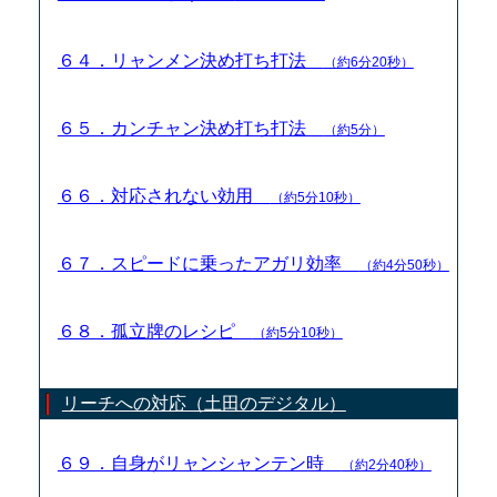
６４．リャンメン決め打ち打法
（約6分20秒）
６５．カンチャン決め打ち打法
（約5分）
６６．対応されない効用
（約5分10秒）
６７．スピードに乗ったアガリ効率
（約4分50秒）
６８．孤立牌のレシピ
（約5分10秒）
リーチへの対応（土田のデジタル）
６９．自身がリャンシャンテン時
（約2分40秒）