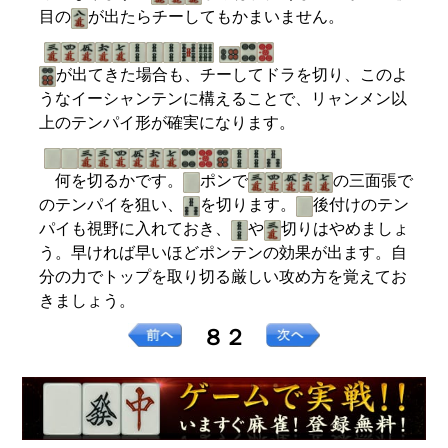
目の
が出たらチーしてもかまいません。
が出てきた場合も、チーしてドラを切り、このよ
うなイーシャンテンに構えることで、リャンメン以
上のテンパイ形が確実になります。
何を切るかです。
ポンで
の三面張で
のテンパイを狙い、
を切ります。
後付けのテン
パイも視野に入れておき、
や
切りはやめましょ
う。早ければ早いほどポンテンの効果が出ます。自
分の力でトップを取り切る厳しい攻め方を覚えてお
きましょう。
８２