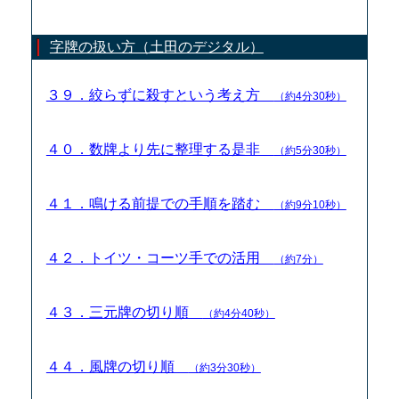
字牌の扱い方（土田のデジタル）
３９．絞らずに殺すという考え方
（約4分30秒）
４０．数牌より先に整理する是非
（約5分30秒）
４１．鳴ける前提での手順を踏む
（約9分10秒）
４２．トイツ・コーツ手での活用
（約7分）
４３．三元牌の切り順
（約4分40秒）
４４．風牌の切り順
（約3分30秒）