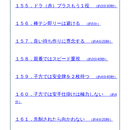
１５５．ドラ（赤）プラスもう１役
（約3分30秒）
１５６．棒テン即リーは避ける
（約5分）
１５７．良い待ち作りに専念する
（約4分20秒）
１５８．親番ではスピード重視
（約3分40秒）
１５９．子方では安全牌を２枚持つ
（約4分40秒）
１６０．子方では安手仕掛けは極力しない
（約4
分）
１６１．先制されたら向かわない
（約4分20秒）