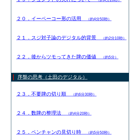
２０．イーペーコー形の活用
（約4分50秒）
２１．スジ対子論のデジタル的背景
（約2分10秒）
２２．後からツモってきた牌の価値
（約5分）
序盤の思考（土田のデジタル）
２３．不要牌の切り順
（約6分30秒）
２４．数牌の整理法
（約4分20秒）
２５．ペンチャンの見切り時
（約5分50秒）