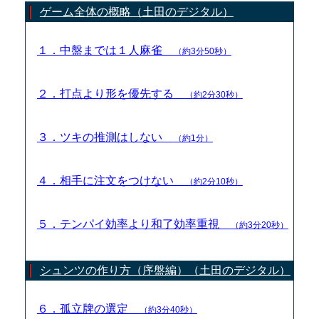
ゲーム全体の概略（土田のデジタル）
１．中盤までは１人麻雀
（約3分50秒）
２．打点より形を優先する
（約2分30秒）
３．ツキの推測はしない
（約1分）
４．相手に注文をつけない
（約2分10秒）
５．テンパイ効率より和了効率重視
（約3分20秒）
シュンツの作り方（序盤編）（土田のデジタル）
６．孤立牌の選定
（約3分40秒）