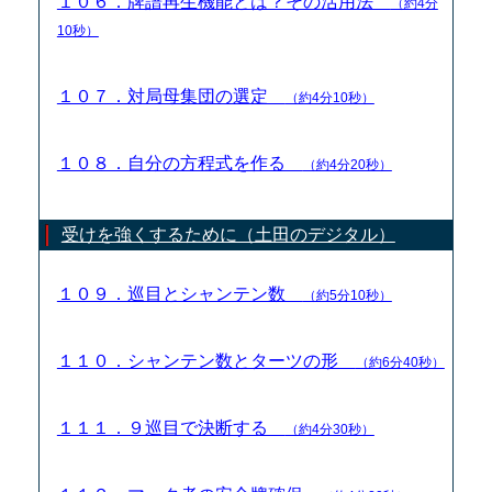
１０６．牌譜再生機能とは？その活用法
（約4分
10秒）
１０７．対局母集団の選定
（約4分10秒）
１０８．自分の方程式を作る
（約4分20秒）
受けを強くするために（土田のデジタル）
１０９．巡目とシャンテン数
（約5分10秒）
１１０．シャンテン数とターツの形
（約6分40秒）
１１１．９巡目で決断する
（約4分30秒）