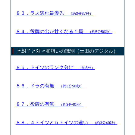
８３．ラス逃れ最優先
（約3分37秒）
８４．役牌の出が甘くなる１局
（約5分50秒）
七対子と対々和狙いの識別（土田のデジタル）
８５．トイツのランク分け
（約8分）
８６．ドラの有無
（約3分50秒）
８７．役牌の有無
（約3分40秒）
８８．４トイツと５トイツの違い
（約3分40秒）