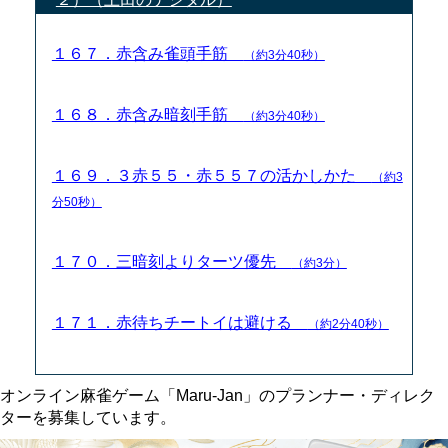
１６７．赤含み雀頭手筋
（約3分40秒）
１６８．赤含み暗刻手筋
（約3分40秒）
１６９．３赤５５・赤５５７の活かしかた
（約3
分50秒）
１７０．三暗刻よりターツ優先
（約3分）
１７１．赤待ちチートイは避ける
（約2分40秒）
オンライン麻雀ゲーム「Maru-Jan」のプランナー・ディレク
ターを募集しています。