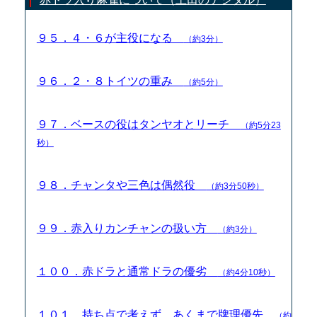
９５．４・６が主役になる
（約3分）
９６．２・８トイツの重み
（約5分）
９７．ベースの役はタンヤオとリーチ
（約5分23
秒）
９８．チャンタや三色は偶然役
（約3分50秒）
９９．赤入りカンチャンの扱い方
（約3分）
１００．赤ドラと通常ドラの優劣
（約4分10秒）
１０１．持ち点で考えず、あくまで牌理優先
（約