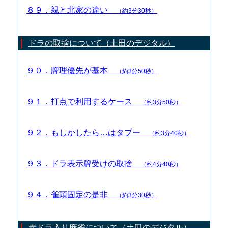
８９．親と北家の違い
（約3分30秒）
ドラの取捨について（土田のデジタル）
９０．牌理優先が基本
（約3分50秒）
９１．打点で利用するケース
（約3分50秒）
９２．もしかしたら…はタブー
（約3分40秒）
９３．ドラ表示牌受けの取捨
（約4分40秒）
９４．雀頭固定の是非
（約3分30秒）
赤ドラ入り麻雀について（土田のデジタル）