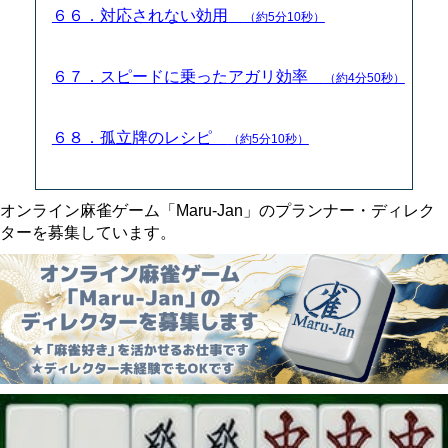
６６．対応されない効用
（約5分10秒）
６７．スピードに乗ったアガリ効率
（約4分50秒）
６８．孤立牌のレシピ
（約5分10秒）
オンライン麻雀ゲーム「Maru-Jan」のプランナー・ディレク
ターを募集しています。