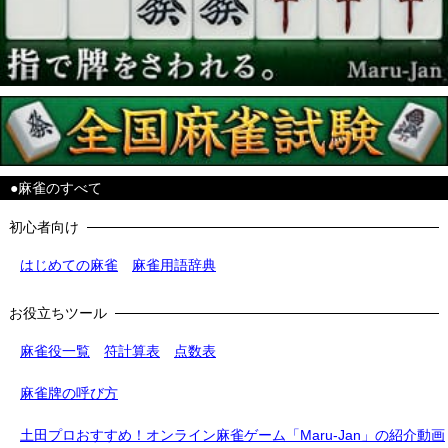
●麻雀のすべて
初心者向け
はじめての麻雀
麻雀用語辞典
お役立ちツール
麻雀役一覧
符計算表
点数表
麻雀牌の呼び方
土田プロおすすめ！オンライン麻雀ゲーム「Maru-Jan」の紹介動画