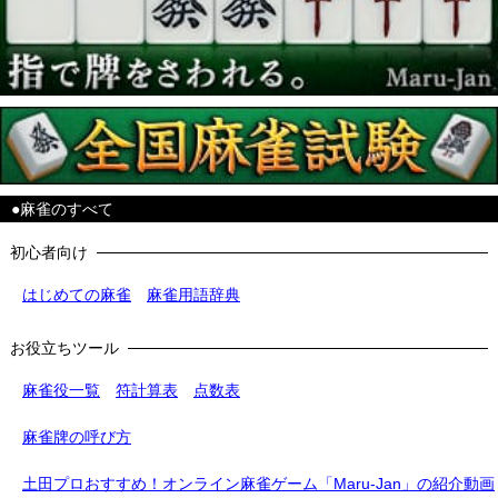
●麻雀のすべて
初心者向け
はじめての麻雀
麻雀用語辞典
お役立ちツール
麻雀役一覧
符計算表
点数表
麻雀牌の呼び方
土田プロおすすめ！オンライン麻雀ゲーム「Maru-Jan」の紹介動画