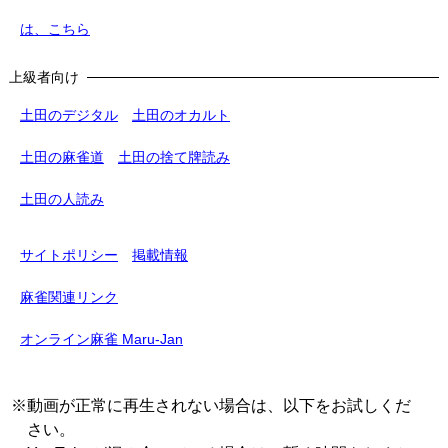
は、こちら
上級者向け
土田のデジタル
土田のオカルト
土田の麻雀道
土田の捨て牌読み
土田の人読み
サイトポリシー
掲載情報
麻雀関連リンク
オンライン麻雀 Maru-Jan
※動画が正常に再生されない場合は、以下をお試しくだ
さい。