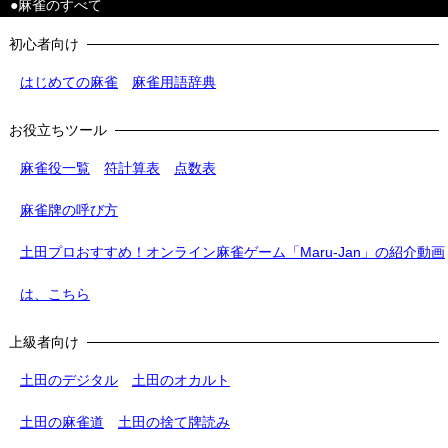
●麻雀のすべて
初心者向け
はじめての麻雀
麻雀用語辞典
お役立ちツール
麻雀役一覧
符計算表
点数表
麻雀牌の呼び方
土田プロおすすめ！オンライン麻雀ゲーム「Maru-Jan」の紹介動画
は、こちら
上級者向け
土田のデジタル
土田のオカルト
土田の麻雀道
土田の捨て牌読み