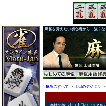
麻雀を覚えたい初心者から、強くな
麻雀のすべて
土田のデジタル
字牌の扱い方（土田のデジタル