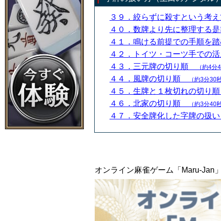
３９．絞らずに殺すという考
４０．数牌より先に整理する
４１．鳴ける前提での手順を
４２．トイツ・コーツ手での
４３．三元牌の切り順
（約4分
４４．風牌の切り順
（約3分30
４５．生牌と１枚切れの切り
４６．北家の切り順
（約3分40
４７．安全牌化した字牌の扱
オンライン麻雀ゲーム「Maru-J