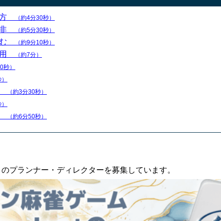
え方
（約4分30秒）
是非
（約5分30秒）
踏む
（約9分10秒）
活用
（約7分）
40秒）
秒）
順
（約3分30秒）
秒）
い
（約6分50秒）
an」のプランナー・ディレクターを募集しています。