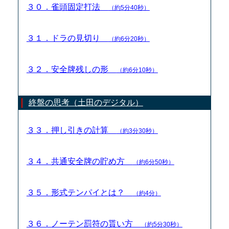
３０．雀頭固定打法
（約5分40秒）
３１．ドラの見切り
（約6分20秒）
３２．安全牌残しの形
（約6分10秒）
終盤の思考（土田のデジタル）
３３．押し引きの計算
（約3分30秒）
３４．共通安全牌の貯め方
（約6分50秒）
３５．形式テンパイとは？
（約4分）
３６．ノーテン罰符の貰い方
（約5分30秒）