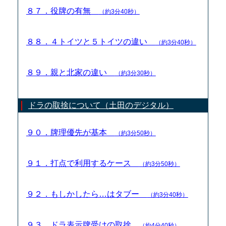
８７．役牌の有無
（約3分40秒）
８８．４トイツと５トイツの違い
（約3分40秒）
８９．親と北家の違い
（約3分30秒）
ドラの取捨について（土田のデジタル）
９０．牌理優先が基本
（約3分50秒）
９１．打点で利用するケース
（約3分50秒）
９２．もしかしたら…はタブー
（約3分40秒）
９３．ドラ表示牌受けの取捨
（約4分40秒）