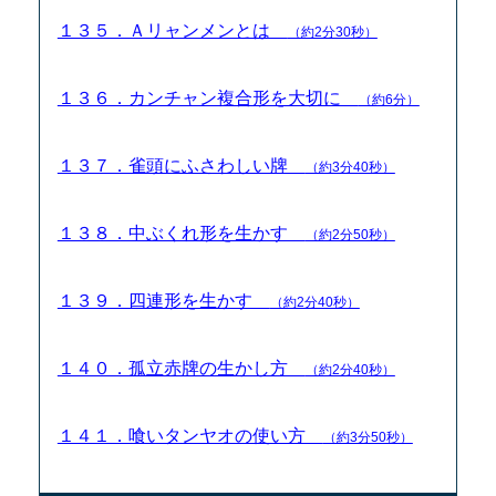
１３５．Ａリャンメンとは
（約2分30秒）
１３６．カンチャン複合形を大切に
（約6分）
１３７．雀頭にふさわしい牌
（約3分40秒）
１３８．中ぶくれ形を生かす
（約2分50秒）
１３９．四連形を生かす
（約2分40秒）
１４０．孤立赤牌の生かし方
（約2分40秒）
１４１．喰いタンヤオの使い方
（約3分50秒）