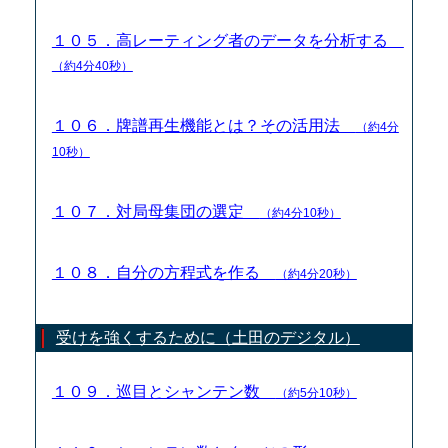
１０５．高レーティング者のデータを分析する
（約4分40秒）
１０６．牌譜再生機能とは？その活用法
（約4分
10秒）
１０７．対局母集団の選定
（約4分10秒）
１０８．自分の方程式を作る
（約4分20秒）
受けを強くするために（土田のデジタル）
１０９．巡目とシャンテン数
（約5分10秒）