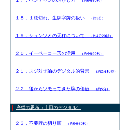
１７．ペンチャンの活かし方
（約6分30秒）
１８．１枚切れ、生牌字牌の扱い
（約3分）
１９．シュンツとの天秤について
（約4分20秒）
２０．イーペーコー形の活用
（約4分50秒）
２１．スジ対子論のデジタル的背景
（約2分10秒）
２２．後からツモってきた牌の価値
（約5分）
序盤の思考（土田のデジタル）
２３．不要牌の切り順
（約6分30秒）