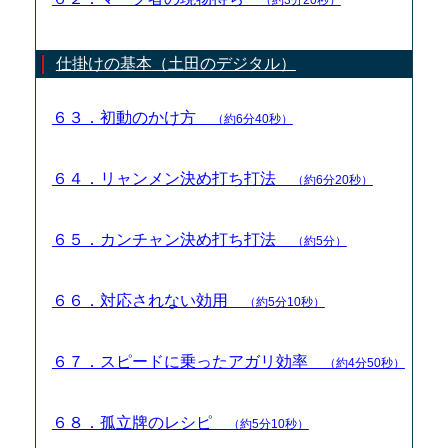
仕掛けの基本（土田のデジタル）
６３．初動のかけ方
（約6分40秒）
６４．リャンメン決め打ち打法
（約6分20秒）
６５．カンチャン決め打ち打法
（約5分）
６６．対応されない効用
（約5分10秒）
６７．スピードに乗ったアガリ効率
（約4分50秒）
６８．孤立牌のレシピ
（約5分10秒）