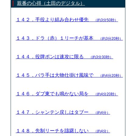
親番の心得（土田のデジタル）
１４２．手役より組み合わせ優先
（約3分50秒）
１４３．ドラ（赤）１リーチが基本
（約3分20秒）
１４４．役牌ポンは速攻に限る
（約3分30秒）
１４５．バラ手は大物仕掛け風味で
（約4分20秒）
１４６．ダブ東でも鳴かない局を
（約4分20秒）
１４７．シャンテン戻しはタブー
（約4分）
１４８．先制リーチを躊躇しない
（約4分）