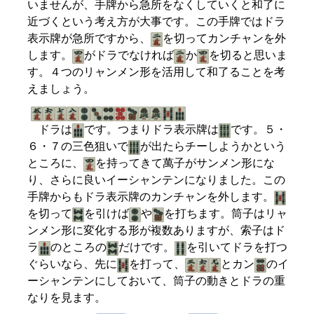
いませんが、手牌から急所をなくしていくと和了に
近づくという考え方が大事です。この手牌ではドラ
表示牌が急所ですから、
を切ってカンチャンを外
します。
がドラでなければ
か
を切ると思いま
す。４つのリャンメン形を活用して和了ることを考
えましょう。
ドラは
です。つまりドラ表示牌は
です。５・
６・７の三色狙いで
が出たらチーしようかという
ところに、
を持ってきて萬子がサンメン形にな
り、さらに良いイーシャンテンになりました。この
手牌からもドラ表示牌のカンチャンを外します。
を切って
を引けば
や
を打ちます。筒子はリャ
ンメン形に変化する形が複数ありますが、索子はド
ラ
のところの
だけです。
を引いてドラを打つ
ぐらいなら、先に
を打って、
とカン
のイ
ーシャンテンにしておいて、筒子の動きとドラの重
なりを見ます。