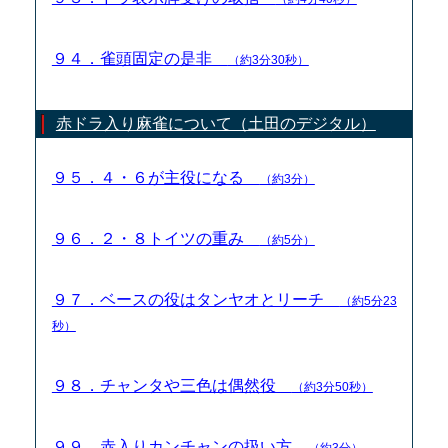
９４．雀頭固定の是非
（約3分30秒）
赤ドラ入り麻雀について（土田のデジタル）
９５．４・６が主役になる
（約3分）
９６．２・８トイツの重み
（約5分）
９７．ベースの役はタンヤオとリーチ
（約5分23
秒）
９８．チャンタや三色は偶然役
（約3分50秒）
９９．赤入りカンチャンの扱い方
（約3分）