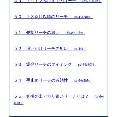
４９．７～１２巡目までのリーチ
（約2分40秒）
５０．１３巡目以降のリーチ
（約4分20秒）
５１．先制リーチの狙い
（約3分10秒）
５２．追いかけリーチの狙い
（約4分）
５３．爆発リーチのタイミング
（約7分30秒）
５４．手止めリーチの有効性
（約6分50秒）
５５．究極の出アガリ狙いリーチとは？
（約6分
40秒）