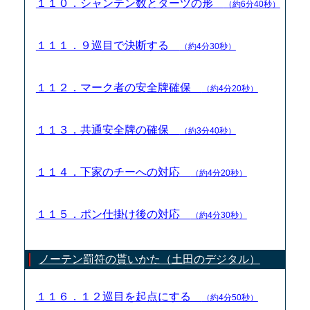
１１０．シャンテン数とターツの形
（約6分40秒）
１１１．９巡目で決断する
（約4分30秒）
１１２．マーク者の安全牌確保
（約4分20秒）
１１３．共通安全牌の確保
（約3分40秒）
１１４．下家のチーへの対応
（約4分20秒）
１１５．ポン仕掛け後の対応
（約4分30秒）
ノーテン罰符の貰いかた（土田のデジタル）
１１６．１２巡目を起点にする
（約4分50秒）