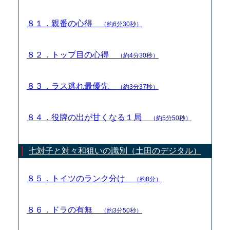
８１．親番の心得
（約6分30秒）
８２．トップ目の心得
（約4分30秒）
８３．ラス逃れ最優先
（約3分37秒）
８４．役牌の出が甘くなる１局
（約5分50秒）
七対子と対々和狙いの識別（土田のデジタル）
８５．トイツのランク分け
（約8分）
８６．ドラの有無
（約3分50秒）