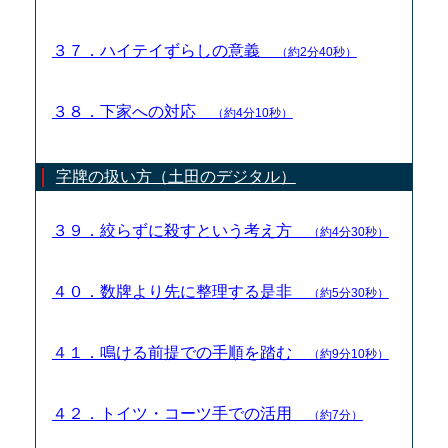
３７．ハイテイずらしの意義
（約2分40秒）
３８．下家への対応
（約4分10秒）
字牌の扱い方（土田のデジタル）
３９．絞らずに殺すという考え方
（約4分30秒）
４０．数牌より先に整理する是非
（約5分30秒）
４１．鳴ける前提での手順を踏む
（約9分10秒）
４２．トイツ・コーツ手での活用
（約7分）