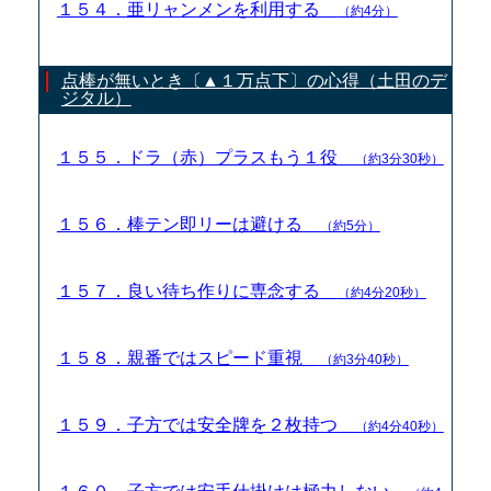
１５４．亜リャンメンを利用する
（約4分）
点棒が無いとき〔▲１万点下〕の心得（土田のデ
ジタル）
１５５．ドラ（赤）プラスもう１役
（約3分30秒）
１５６．棒テン即リーは避ける
（約5分）
１５７．良い待ち作りに専念する
（約4分20秒）
１５８．親番ではスピード重視
（約3分40秒）
１５９．子方では安全牌を２枚持つ
（約4分40秒）