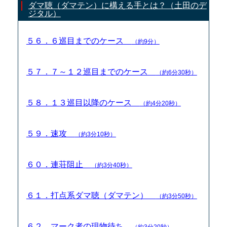
ダマ聴（ダマテン）に構える手とは？（土田のデ
ジタル）
５６．６巡目までのケース
（約9分）
５７．７～１２巡目までのケース
（約6分30秒）
５８．１３巡目以降のケース
（約4分20秒）
５９．速攻
（約3分10秒）
６０．連荘阻止
（約3分40秒）
６１．打点系ダマ聴（ダマテン）
（約3分50秒）
６２．マーク者の現物待ち
（約3分20秒）