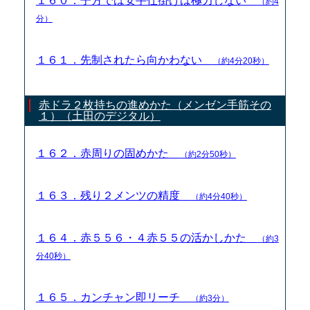
１６０．子方では安手仕掛けは極力しない
（約4
分）
１６１．先制されたら向かわない
（約4分20秒）
赤ドラ２枚持ちの進めかた（メンゼン手筋その
１）（土田のデジタル）
１６２．赤周りの固めかた
（約2分50秒）
１６３．残り２メンツの精度
（約4分40秒）
１６４．赤５５６・４赤５５の活かしかた
（約3
分40秒）
１６５．カンチャン即リーチ
（約3分）