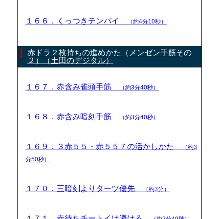
１６６．くっつきテンパイ
（約4分10秒）
赤ドラ２枚持ちの進めかた（メンゼン手筋その
２）（土田のデジタル）
１６７．赤含み雀頭手筋
（約3分40秒）
１６８．赤含み暗刻手筋
（約3分40秒）
１６９．３赤５５・赤５５７の活かしかた
（約3
分50秒）
１７０．三暗刻よりターツ優先
（約3分）
１７１．赤待ちチートイは避ける
（約2分40秒）