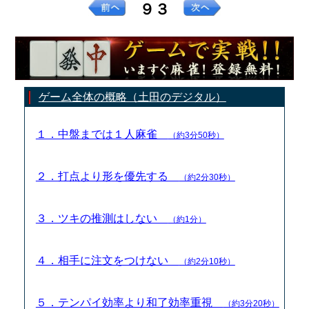
９３
ゲーム全体の概略（土田のデジタル）
１．中盤までは１人麻雀
（約3分50秒）
２．打点より形を優先する
（約2分30秒）
３．ツキの推測はしない
（約1分）
４．相手に注文をつけない
（約2分10秒）
５．テンパイ効率より和了効率重視
（約3分20秒）