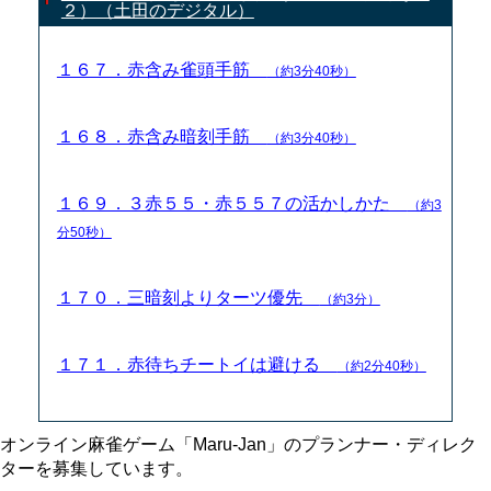
２）（土田のデジタル）
１６７．赤含み雀頭手筋
（約3分40秒）
１６８．赤含み暗刻手筋
（約3分40秒）
１６９．３赤５５・赤５５７の活かしかた
（約3
分50秒）
１７０．三暗刻よりターツ優先
（約3分）
１７１．赤待ちチートイは避ける
（約2分40秒）
オンライン麻雀ゲーム「Maru-Jan」のプランナー・ディレク
ターを募集しています。