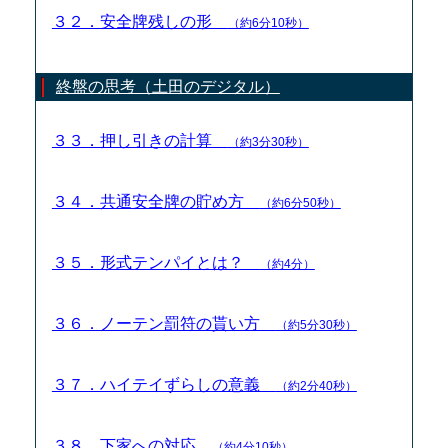
３２．安全牌残しの形
（約6分10秒）
終盤の思考（土田のデジタル）
３３．押し引きの計算
（約3分30秒）
３４．共通安全牌の貯め方
（約6分50秒）
３５．形式テンパイとは？
（約4分）
３６．ノーテン罰符の貰い方
（約5分30秒）
３７．ハイテイずらしの意義
（約2分40秒）
３８．下家への対応
（約4分10秒）