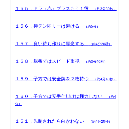
１５５．ドラ（赤）プラスもう１役
（約3分30秒）
１５６．棒テン即リーは避ける
（約5分）
１５７．良い待ち作りに専念する
（約4分20秒）
１５８．親番ではスピード重視
（約3分40秒）
１５９．子方では安全牌を２枚持つ
（約4分40秒）
１６０．子方では安手仕掛けは極力しない
（約4
分）
１６１．先制されたら向かわない
（約4分20秒）