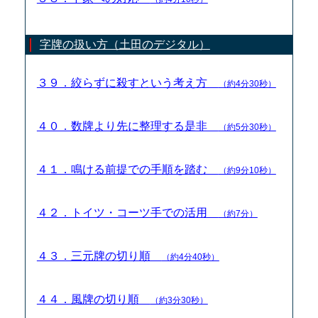
字牌の扱い方（土田のデジタル）
３９．絞らずに殺すという考え方
（約4分30秒）
４０．数牌より先に整理する是非
（約5分30秒）
４１．鳴ける前提での手順を踏む
（約9分10秒）
４２．トイツ・コーツ手での活用
（約7分）
４３．三元牌の切り順
（約4分40秒）
４４．風牌の切り順
（約3分30秒）