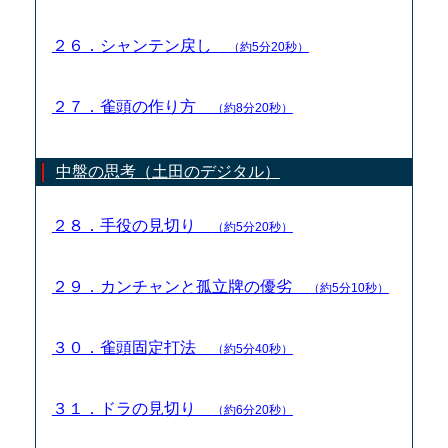
２６．シャンテン戻し
（約5分20秒）
２７．雀頭の作り方
（約8分20秒）
中盤の思考（土田のデジタル）
２８．手役の見切り
（約5分20秒）
２９．カンチャンと孤立牌の優劣
（約5分10秒）
３０．雀頭固定打法
（約5分40秒）
３１．ドラの見切り
（約6分20秒）