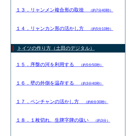
１３．リャンメン複合形の取捨
（約7分40秒）
１４．リャンカン形の活かし方
（約5分10秒）
トイツの作り方（土田のデジタル）
１５．序盤の河を利用する
（約5分50秒）
１６．壁の外側を温存する
（約3分40秒）
１７．ペンチャンの活かし方
（約6分30秒）
１８．１枚切れ、生牌字牌の扱い
（約3分）