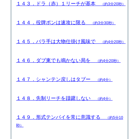
１４３．ドラ（赤）１リーチが基本
（約3分20秒）
１４４．役牌ポンは速攻に限る
（約3分30秒）
１４５．バラ手は大物仕掛け風味で
（約4分20秒）
１４６．ダブ東でも鳴かない局を
（約4分20秒）
１４７．シャンテン戻しはタブー
（約4分）
１４８．先制リーチを躊躇しない
（約4分）
１４９．形式テンパイを常に意識する
（約5分10
秒）