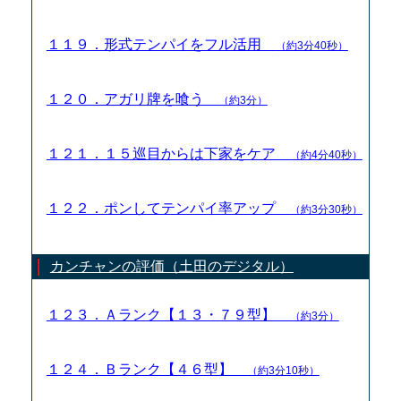
１１９．形式テンパイをフル活用
（約3分40秒）
１２０．アガリ牌を喰う
（約3分）
１２１．１５巡目からは下家をケア
（約4分40秒）
１２２．ポンしてテンパイ率アップ
（約3分30秒）
カンチャンの評価（土田のデジタル）
１２３．Ａランク【１３・７９型】
（約3分）
１２４．Ｂランク【４６型】
（約3分10秒）