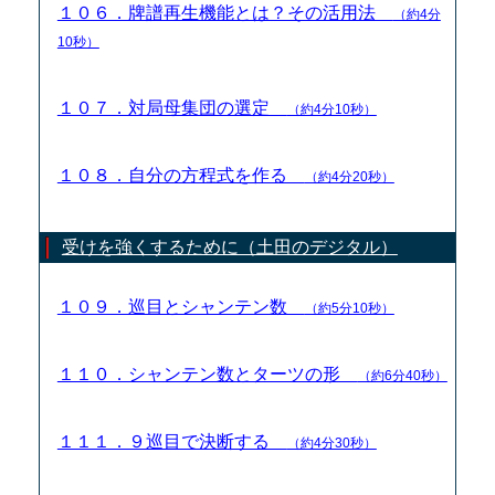
１０６．牌譜再生機能とは？その活用法
（約4分
10秒）
１０７．対局母集団の選定
（約4分10秒）
１０８．自分の方程式を作る
（約4分20秒）
受けを強くするために（土田のデジタル）
１０９．巡目とシャンテン数
（約5分10秒）
１１０．シャンテン数とターツの形
（約6分40秒）
１１１．９巡目で決断する
（約4分30秒）