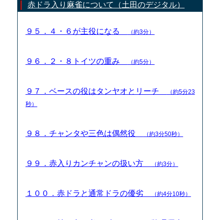
赤ドラ入り麻雀について（土田のデジタル）
９５．４・６が主役になる
（約3分）
９６．２・８トイツの重み
（約5分）
９７．ベースの役はタンヤオとリーチ
（約5分23
秒）
９８．チャンタや三色は偶然役
（約3分50秒）
９９．赤入りカンチャンの扱い方
（約3分）
１００．赤ドラと通常ドラの優劣
（約4分10秒）