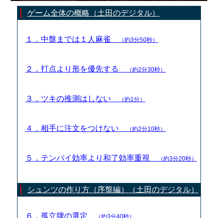
ゲーム全体の概略（土田のデジタル）
１．中盤までは１人麻雀
（約3分50秒）
２．打点より形を優先する
（約2分30秒）
３．ツキの推測はしない
（約1分）
４．相手に注文をつけない
（約2分10秒）
５．テンパイ効率より和了効率重視
（約3分20秒）
シュンツの作り方（序盤編）（土田のデジタル）
６．孤立牌の選定
（約3分40秒）