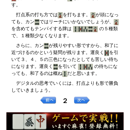
す。
打点系の打ち方では
を打ちます。
が頭になっ
ても、カン
ではリーチにいかないでしょうが、
を含めてもテンパイする牌は
の５種類
で、１種類少なくなります。
さらに、カン
が残りやすい形ですから、和了に
近づけるのかという疑問が残ります。運良く
を引
いて３、４、５の三色になったとしても苦しい待ち
になります。運良く
を引いて
の待ちにな
っても、和了るのは概ね
だと思います。
デジタルの思考でいくには、打点よりも形で勝負
していきましょう。
２