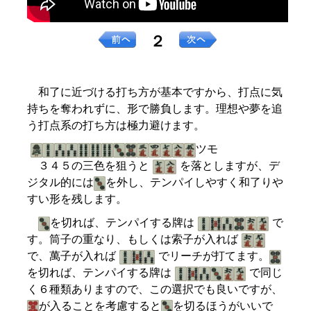
２
和了に近づける打ち方が基本ですから、打点に気
持ちを奪われずに、形で勝負します。理想や夢を追
う打点系の打ち方は極力避けます。
ツモ
３４５の三色を狙うと
を落としますが、デ
ジタル的には
を外し、テンパイしやすく和了りや
すい形を残します。
を切れば、テンパイする牌は
で
す。筒子の重なり、もしくは索子が入れば
で、萬子が入れば
でリーチが打てます。
を切れば、テンパイする牌は
で同じ
く６種類ありますので、この選択でも良いですが、
が入ることを考慮すると
を切るほうがいいで