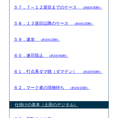
５７．７～１２巡目までのケース
（約6分30秒）
５８．１３巡目以降のケース
（約4分20秒）
５９．速攻
（約3分10秒）
６０．連荘阻止
（約3分40秒）
６１．打点系ダマ聴（ダマテン）
（約3分50秒）
６２．マーク者の現物待ち
（約3分20秒）
仕掛けの基本（土田のデジタル）