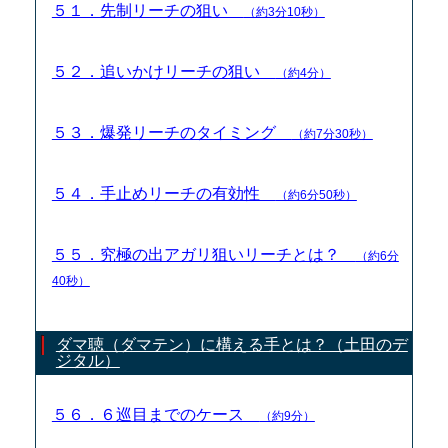
５１．先制リーチの狙い
（約3分10秒）
５２．追いかけリーチの狙い
（約4分）
５３．爆発リーチのタイミング
（約7分30秒）
５４．手止めリーチの有効性
（約6分50秒）
５５．究極の出アガリ狙いリーチとは？
（約6分
40秒）
ダマ聴（ダマテン）に構える手とは？（土田のデ
ジタル）
５６．６巡目までのケース
（約9分）