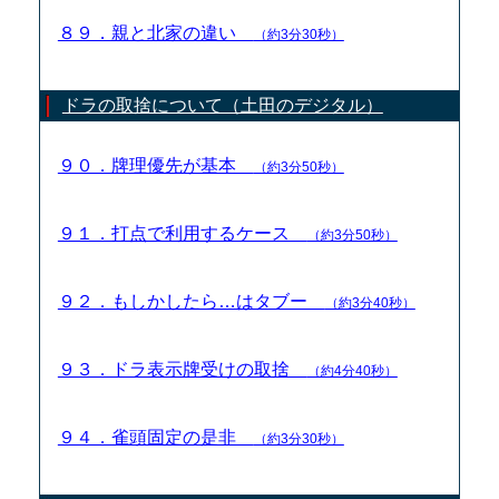
８９．親と北家の違い
（約3分30秒）
ドラの取捨について（土田のデジタル）
９０．牌理優先が基本
（約3分50秒）
９１．打点で利用するケース
（約3分50秒）
９２．もしかしたら…はタブー
（約3分40秒）
９３．ドラ表示牌受けの取捨
（約4分40秒）
９４．雀頭固定の是非
（約3分30秒）