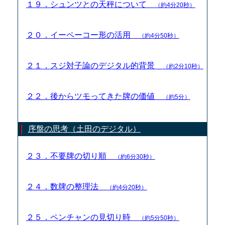
１９．シュンツとの天秤について
（約4分20秒）
２０．イーペーコー形の活用
（約4分50秒）
２１．スジ対子論のデジタル的背景
（約2分10秒）
２２．後からツモってきた牌の価値
（約5分）
序盤の思考（土田のデジタル）
２３．不要牌の切り順
（約6分30秒）
２４．数牌の整理法
（約4分20秒）
２５．ペンチャンの見切り時
（約5分50秒）