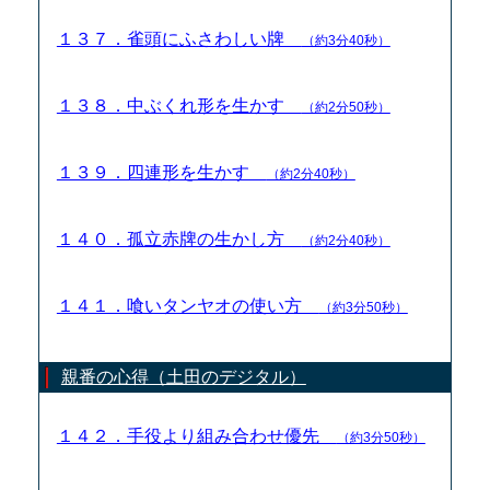
１３７．雀頭にふさわしい牌
（約3分40秒）
１３８．中ぶくれ形を生かす
（約2分50秒）
１３９．四連形を生かす
（約2分40秒）
１４０．孤立赤牌の生かし方
（約2分40秒）
１４１．喰いタンヤオの使い方
（約3分50秒）
親番の心得（土田のデジタル）
１４２．手役より組み合わせ優先
（約3分50秒）