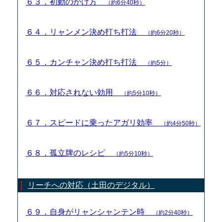
６３．初動のかけ方
（約6分40秒）
６４．リャンメン決め打ち打法
（約6分20秒）
６５．カンチャン決め打ち打法
（約5分）
６６．対応されない効用
（約5分10秒）
６７．スピードに乗ったアガリ効率
（約4分50秒）
６８．孤立牌のレシピ
（約5分10秒）
リーチへの対応（土田のデジタル）
６９．自身がリャンシャンテン時
（約2分40秒）