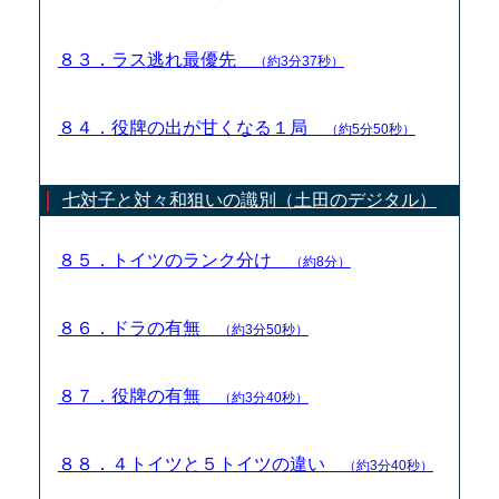
８３．ラス逃れ最優先
（約3分37秒）
８４．役牌の出が甘くなる１局
（約5分50秒）
七対子と対々和狙いの識別（土田のデジタル）
８５．トイツのランク分け
（約8分）
８６．ドラの有無
（約3分50秒）
８７．役牌の有無
（約3分40秒）
８８．４トイツと５トイツの違い
（約3分40秒）