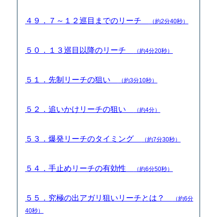
４９．７～１２巡目までのリーチ
（約2分40秒）
５０．１３巡目以降のリーチ
（約4分20秒）
５１．先制リーチの狙い
（約3分10秒）
５２．追いかけリーチの狙い
（約4分）
５３．爆発リーチのタイミング
（約7分30秒）
５４．手止めリーチの有効性
（約6分50秒）
５５．究極の出アガリ狙いリーチとは？
（約6分
40秒）