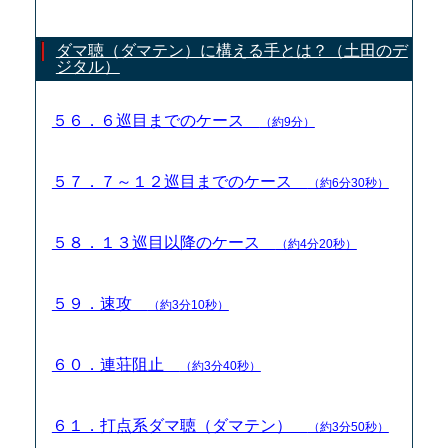
ダマ聴（ダマテン）に構える手とは？（土田のデ
ジタル）
５６．６巡目までのケース
（約9分）
５７．７～１２巡目までのケース
（約6分30秒）
５８．１３巡目以降のケース
（約4分20秒）
５９．速攻
（約3分10秒）
６０．連荘阻止
（約3分40秒）
６１．打点系ダマ聴（ダマテン）
（約3分50秒）