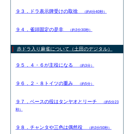
９３．ドラ表示牌受けの取捨
（約4分40秒）
９４．雀頭固定の是非
（約3分30秒）
赤ドラ入り麻雀について（土田のデジタル）
９５．４・６が主役になる
（約3分）
９６．２・８トイツの重み
（約5分）
９７．ベースの役はタンヤオとリーチ
（約5分23
秒）
９８．チャンタや三色は偶然役
（約3分50秒）