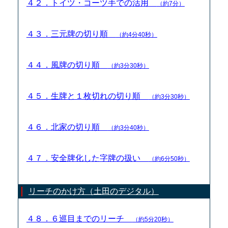
４２．トイツ・コーツ手での活用
（約7分）
４３．三元牌の切り順
（約4分40秒）
４４．風牌の切り順
（約3分30秒）
４５．生牌と１枚切れの切り順
（約3分30秒）
４６．北家の切り順
（約3分40秒）
４７．安全牌化した字牌の扱い
（約6分50秒）
リーチのかけ方（土田のデジタル）
４８．６巡目までのリーチ
（約5分20秒）