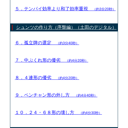
５．テンパイ効率より和了効率重視
（約3分20秒）
シュンツの作り方（序盤編）（土田のデジタル）
６．孤立牌の選定
（約3分40秒）
７．中ぶくれ形の優劣
（約4分20秒）
８．４連形の優劣
（約4分20秒）
９．ペンチャン形の外し方
（約4分40秒）
１０．２４・６８形の壊し方
（約4分30秒）