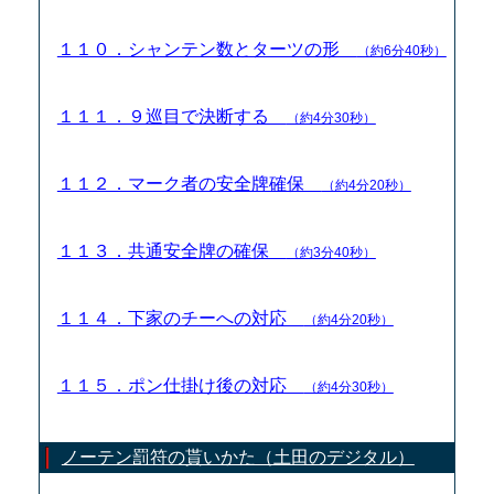
１１０．シャンテン数とターツの形
（約6分40秒）
１１１．９巡目で決断する
（約4分30秒）
１１２．マーク者の安全牌確保
（約4分20秒）
１１３．共通安全牌の確保
（約3分40秒）
１１４．下家のチーへの対応
（約4分20秒）
１１５．ポン仕掛け後の対応
（約4分30秒）
ノーテン罰符の貰いかた（土田のデジタル）