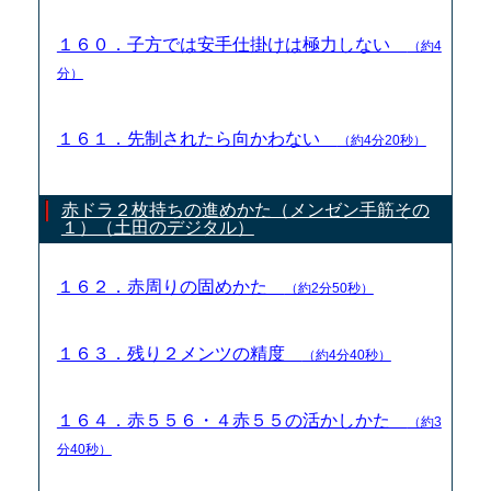
１６０．子方では安手仕掛けは極力しない
（約4
分）
１６１．先制されたら向かわない
（約4分20秒）
赤ドラ２枚持ちの進めかた（メンゼン手筋その
１）（土田のデジタル）
１６２．赤周りの固めかた
（約2分50秒）
１６３．残り２メンツの精度
（約4分40秒）
１６４．赤５５６・４赤５５の活かしかた
（約3
分40秒）