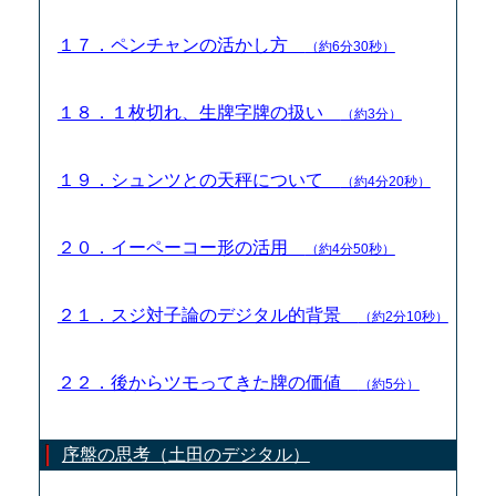
１７．ペンチャンの活かし方
（約6分30秒）
１８．１枚切れ、生牌字牌の扱い
（約3分）
１９．シュンツとの天秤について
（約4分20秒）
２０．イーペーコー形の活用
（約4分50秒）
２１．スジ対子論のデジタル的背景
（約2分10秒）
２２．後からツモってきた牌の価値
（約5分）
序盤の思考（土田のデジタル）