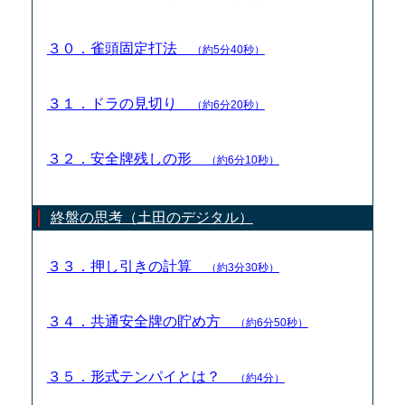
３０．雀頭固定打法
（約5分40秒）
３１．ドラの見切り
（約6分20秒）
３２．安全牌残しの形
（約6分10秒）
終盤の思考（土田のデジタル）
３３．押し引きの計算
（約3分30秒）
３４．共通安全牌の貯め方
（約6分50秒）
３５．形式テンパイとは？
（約4分）