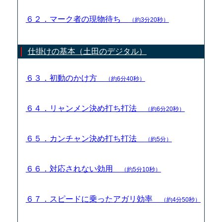
６２．マーク者の現物待ち
（約3分20秒）
仕掛けの基本（土田のデジタル）
６３．初動のかけ方
（約6分40秒）
６４．リャンメン決め打ち打法
（約6分20秒）
６５．カンチャン決め打ち打法
（約5分）
６６．対応されない効用
（約5分10秒）
６７．スピードに乗ったアガリ効率
（約4分50秒）