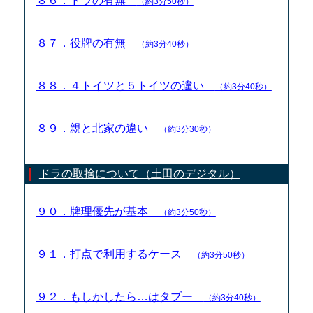
８６．ドラの有無
（約3分50秒）
８７．役牌の有無
（約3分40秒）
８８．４トイツと５トイツの違い
（約3分40秒）
８９．親と北家の違い
（約3分30秒）
ドラの取捨について（土田のデジタル）
９０．牌理優先が基本
（約3分50秒）
９１．打点で利用するケース
（約3分50秒）
９２．もしかしたら…はタブー
（約3分40秒）