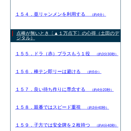
１５４．亜リャンメンを利用する
（約4分）
点棒が無いとき〔▲１万点下〕の心得（土田のデ
ジタル）
１５５．ドラ（赤）プラスもう１役
（約3分30秒）
１５６．棒テン即リーは避ける
（約5分）
１５７．良い待ち作りに専念する
（約4分20秒）
１５８．親番ではスピード重視
（約3分40秒）
１５９．子方では安全牌を２枚持つ
（約4分40秒）