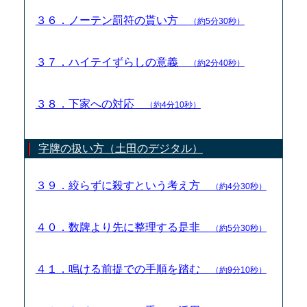
３６．ノーテン罰符の貰い方
（約5分30秒）
３７．ハイテイずらしの意義
（約2分40秒）
３８．下家への対応
（約4分10秒）
字牌の扱い方（土田のデジタル）
３９．絞らずに殺すという考え方
（約4分30秒）
４０．数牌より先に整理する是非
（約5分30秒）
４１．鳴ける前提での手順を踏む
（約9分10秒）