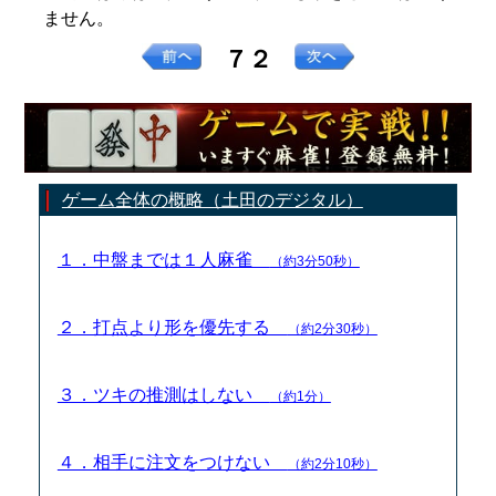
ません。
７２
ゲーム全体の概略（土田のデジタル）
１．中盤までは１人麻雀
（約3分50秒）
２．打点より形を優先する
（約2分30秒）
３．ツキの推測はしない
（約1分）
４．相手に注文をつけない
（約2分10秒）