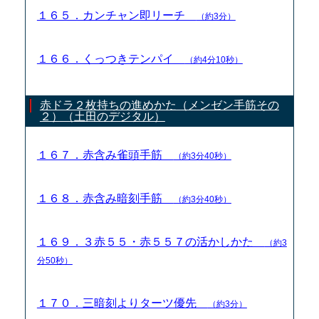
１６５．カンチャン即リーチ
（約3分）
１６６．くっつきテンパイ
（約4分10秒）
赤ドラ２枚持ちの進めかた（メンゼン手筋その
２）（土田のデジタル）
１６７．赤含み雀頭手筋
（約3分40秒）
１６８．赤含み暗刻手筋
（約3分40秒）
１６９．３赤５５・赤５５７の活かしかた
（約3
分50秒）
１７０．三暗刻よりターツ優先
（約3分）