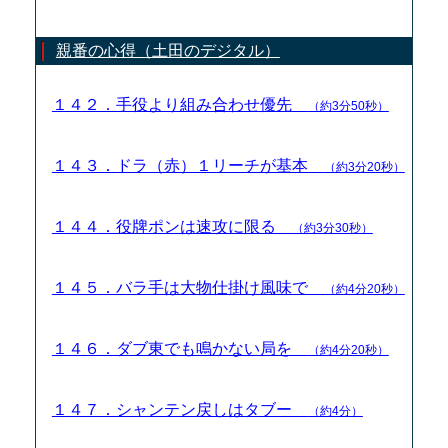
親番の心得（土田のデジタル）
１４２．手役より組み合わせ優先
（約3分50秒）
１４３．ドラ（赤）１リーチが基本
（約3分20秒）
１４４．役牌ポンは速攻に限る
（約3分30秒）
１４５．バラ手は大物仕掛け風味で
（約4分20秒）
１４６．ダブ東でも鳴かない局を
（約4分20秒）
１４７．シャンテン戻しはタブー
（約4分）