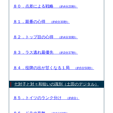
８０．点差による戦略
（約4分20秒）
８１．親番の心得
（約6分30秒）
８２．トップ目の心得
（約4分30秒）
８３．ラス逃れ最優先
（約3分37秒）
８４．役牌の出が甘くなる１局
（約5分50秒）
七対子と対々和狙いの識別（土田のデジタル）
８５．トイツのランク分け
（約8分）