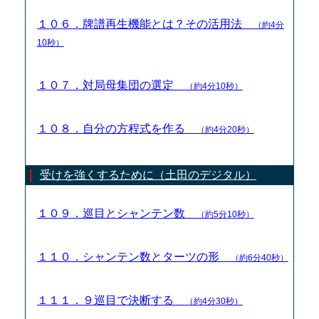
１０６．牌譜再生機能とは？その活用法
（約4分
10秒）
１０７．対局母集団の選定
（約4分10秒）
１０８．自分の方程式を作る
（約4分20秒）
受けを強くするために（土田のデジタル）
１０９．巡目とシャンテン数
（約5分10秒）
１１０．シャンテン数とターツの形
（約6分40秒）
１１１．９巡目で決断する
（約4分30秒）