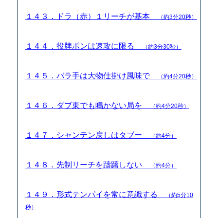
１４３．ドラ（赤）１リーチが基本
（約3分20秒）
１４４．役牌ポンは速攻に限る
（約3分30秒）
１４５．バラ手は大物仕掛け風味で
（約4分20秒）
１４６．ダブ東でも鳴かない局を
（約4分20秒）
１４７．シャンテン戻しはタブー
（約4分）
１４８．先制リーチを躊躇しない
（約4分）
１４９．形式テンパイを常に意識する
（約5分10
秒）