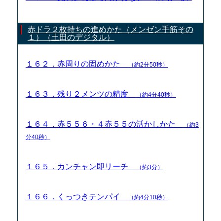
赤ドラ２枚持ちの進めかた（メンゼン手筋その
１）（土田のデジタル）
１６２．赤周りの固めかた
（約2分50秒）
１６３．残り２メンツの精度
（約4分40秒）
１６４．赤５５６・４赤５５の活かしかた
（約3
分40秒）
１６５．カンチャン即リーチ
（約3分）
１６６．くっつきテンパイ
（約4分10秒）