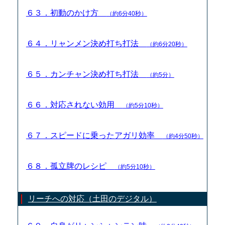
６３．初動のかけ方
（約6分40秒）
６４．リャンメン決め打ち打法
（約6分20秒）
６５．カンチャン決め打ち打法
（約5分）
６６．対応されない効用
（約5分10秒）
６７．スピードに乗ったアガリ効率
（約4分50秒）
６８．孤立牌のレシピ
（約5分10秒）
リーチへの対応（土田のデジタル）