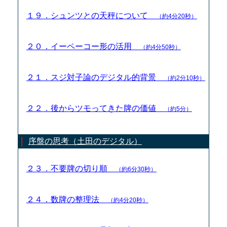
１９．シュンツとの天秤について
（約4分20秒）
２０．イーペーコー形の活用
（約4分50秒）
２１．スジ対子論のデジタル的背景
（約2分10秒）
２２．後からツモってきた牌の価値
（約5分）
序盤の思考（土田のデジタル）
２３．不要牌の切り順
（約6分30秒）
２４．数牌の整理法
（約4分20秒）