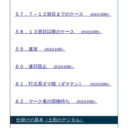
５７．７～１２巡目までのケース
（約6分30秒）
５８．１３巡目以降のケース
（約4分20秒）
５９．速攻
（約3分10秒）
６０．連荘阻止
（約3分40秒）
６１．打点系ダマ聴（ダマテン）
（約3分50秒）
６２．マーク者の現物待ち
（約3分20秒）
仕掛けの基本（土田のデジタル）