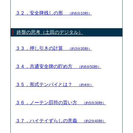
３２．安全牌残しの形
（約6分10秒）
終盤の思考（土田のデジタル）
３３．押し引きの計算
（約3分30秒）
３４．共通安全牌の貯め方
（約6分50秒）
３５．形式テンパイとは？
（約4分）
３６．ノーテン罰符の貰い方
（約5分30秒）
３７．ハイテイずらしの意義
（約2分40秒）