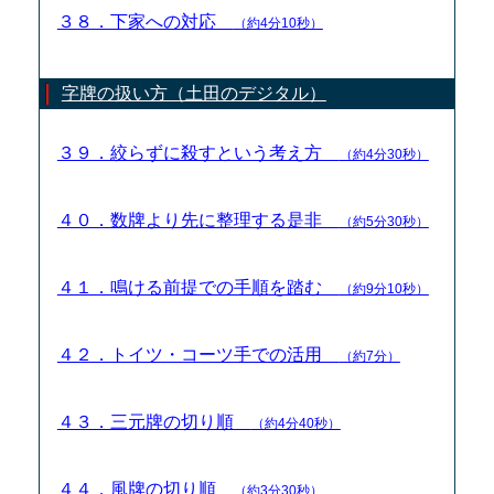
３８．下家への対応
（約4分10秒）
字牌の扱い方（土田のデジタル）
３９．絞らずに殺すという考え方
（約4分30秒）
４０．数牌より先に整理する是非
（約5分30秒）
４１．鳴ける前提での手順を踏む
（約9分10秒）
４２．トイツ・コーツ手での活用
（約7分）
４３．三元牌の切り順
（約4分40秒）
４４．風牌の切り順
（約3分30秒）