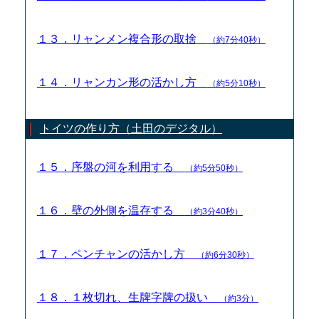
１３．リャンメン複合形の取捨
（約7分40秒）
１４．リャンカン形の活かし方
（約5分10秒）
トイツの作り方（土田のデジタル）
１５．序盤の河を利用する
（約5分50秒）
１６．壁の外側を温存する
（約3分40秒）
１７．ペンチャンの活かし方
（約6分30秒）
１８．１枚切れ、生牌字牌の扱い
（約3分）