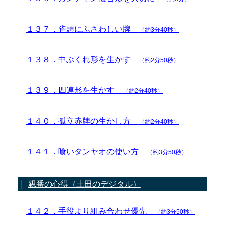
１３７．雀頭にふさわしい牌
（約3分40秒）
１３８．中ぶくれ形を生かす
（約2分50秒）
１３９．四連形を生かす
（約2分40秒）
１４０．孤立赤牌の生かし方
（約2分40秒）
１４１．喰いタンヤオの使い方
（約3分50秒）
親番の心得（土田のデジタル）
１４２．手役より組み合わせ優先
（約3分50秒）