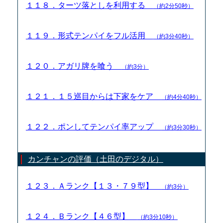
１１８．ターツ落としを利用する
（約2分50秒）
１１９．形式テンパイをフル活用
（約3分40秒）
１２０．アガリ牌を喰う
（約3分）
１２１．１５巡目からは下家をケア
（約4分40秒）
１２２．ポンしてテンパイ率アップ
（約3分30秒）
カンチャンの評価（土田のデジタル）
１２３．Ａランク【１３・７９型】
（約3分）
１２４．Ｂランク【４６型】
（約3分10秒）