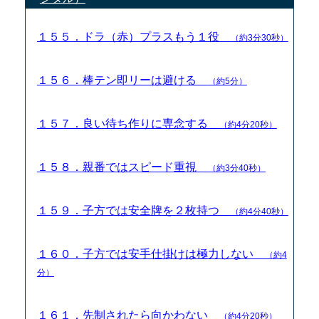
１５５．ドラ（赤）プラスもう１役
（約3分30秒）
１５６．棒テン即リーは避ける
（約5分）
１５７．良い待ち作りに専念する
（約4分20秒）
１５８．親番ではスピード重視
（約3分40秒）
１５９．子方では安全牌を２枚持つ
（約4分40秒）
１６０．子方では安手仕掛けは極力しない
（約4
分）
１６１．先制されたら向かわない
（約4分20秒）