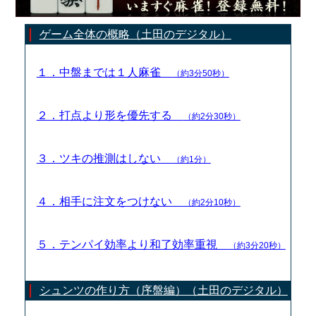
ゲーム全体の概略（土田のデジタル）
１．中盤までは１人麻雀
（約3分50秒）
２．打点より形を優先する
（約2分30秒）
３．ツキの推測はしない
（約1分）
４．相手に注文をつけない
（約2分10秒）
５．テンパイ効率より和了効率重視
（約3分20秒）
シュンツの作り方（序盤編）（土田のデジタル）