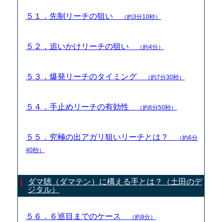
５１．先制リーチの狙い
（約3分10秒）
５２．追いかけリーチの狙い
（約4分）
５３．爆発リーチのタイミング
（約7分30秒）
５４．手止めリーチの有効性
（約6分50秒）
５５．究極の出アガリ狙いリーチとは？
（約6分
40秒）
ダマ聴（ダマテン）に構える手とは？（土田のデ
ジタル）
５６．６巡目までのケース
（約9分）