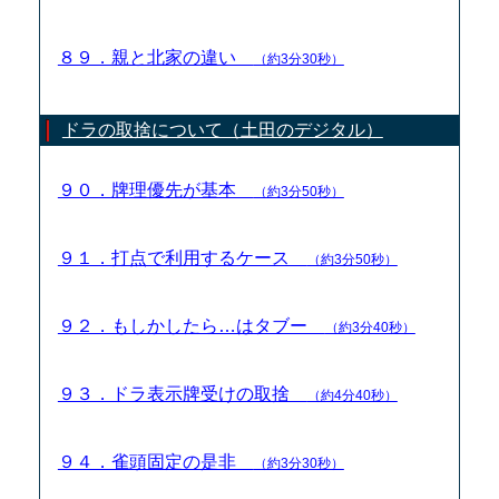
８９．親と北家の違い
（約3分30秒）
ドラの取捨について（土田のデジタル）
９０．牌理優先が基本
（約3分50秒）
９１．打点で利用するケース
（約3分50秒）
９２．もしかしたら…はタブー
（約3分40秒）
９３．ドラ表示牌受けの取捨
（約4分40秒）
９４．雀頭固定の是非
（約3分30秒）