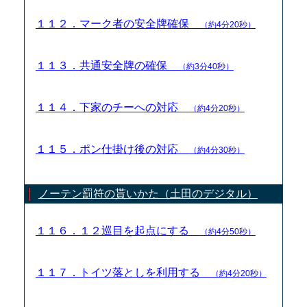
１１２．マーク者の安全牌確保
（約4分20秒）
１１３．共通安全牌の確保
（約3分40秒）
１１４．下家のチーへの対応
（約4分20秒）
１１５．ポン仕掛け後の対応
（約4分30秒）
ノーテン罰符の貰いかた（土田のデジタル）
１１６．１２巡目を起点にする
（約4分50秒）
１１７．トイツ落としを利用する
（約4分20秒）