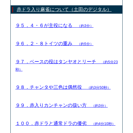
赤ドラ入り麻雀について（土田のデジタル）
９５．４・６が主役になる
（約3分）
９６．２・８トイツの重み
（約5分）
９７．ベースの役はタンヤオとリーチ
（約5分23
秒）
９８．チャンタや三色は偶然役
（約3分50秒）
９９．赤入りカンチャンの扱い方
（約3分）
１００．赤ドラと通常ドラの優劣
（約4分10秒）