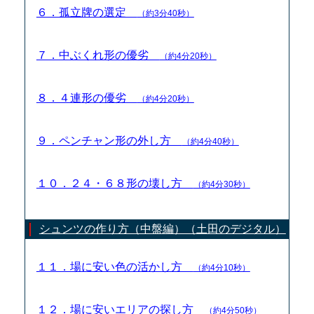
６．孤立牌の選定
（約3分40秒）
７．中ぶくれ形の優劣
（約4分20秒）
８．４連形の優劣
（約4分20秒）
９．ペンチャン形の外し方
（約4分40秒）
１０．２４・６８形の壊し方
（約4分30秒）
シュンツの作り方（中盤編）（土田のデジタル）
１１．場に安い色の活かし方
（約4分10秒）
１２．場に安いエリアの探し方
（約4分50秒）