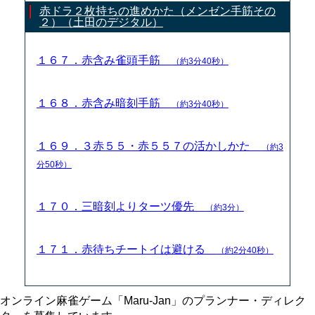
赤ドラ２枚持ちの進めかた（メンゼン手筋その
２）（土田のデジタル）
１６７．赤含み雀頭手筋
（約3分40秒）
１６８．赤含み暗刻手筋
（約3分40秒）
１６９．３赤５５・赤５５７の活かしかた
（約3
分50秒）
１７０．三暗刻よりターツ優先
（約3分）
１７１．赤待ちチートイは避ける
（約2分40秒）
オンライン麻雀ゲーム「Maru-Jan」のプランナー・ディレク