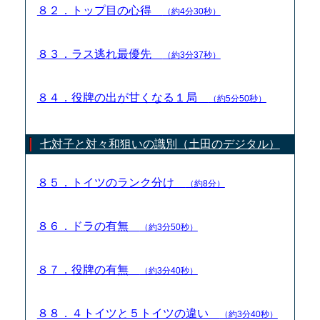
８２．トップ目の心得
（約4分30秒）
８３．ラス逃れ最優先
（約3分37秒）
８４．役牌の出が甘くなる１局
（約5分50秒）
七対子と対々和狙いの識別（土田のデジタル）
８５．トイツのランク分け
（約8分）
８６．ドラの有無
（約3分50秒）
８７．役牌の有無
（約3分40秒）
８８．４トイツと５トイツの違い
（約3分40秒）