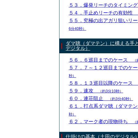
５３．爆発リーチのタイミン
５４．手止めリーチの有効性
５５．究極の出アガリ狙いリ
6分40秒）
ダマ聴（ダマテン）に構える手
デジタル）
５６．６巡目までのケース
（
５７．７～１２巡目までのケ
秒）
５８．１３巡目以降のケース
５９．速攻
（約3分10秒）
６０．連荘阻止
（約3分40秒）
６１．打点系ダマ聴（ダマテ
秒）
６２．マーク者の現物待ち
（
仕掛けの基本（土田のデジタル