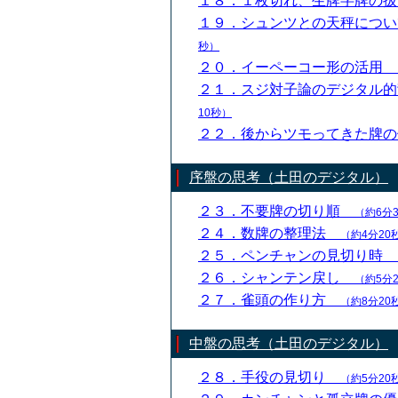
１８．１枚切れ、生牌字牌の
１９．シュンツとの天秤につ
秒）
２０．イーペーコー形の活用
２１．スジ対子論のデジタル
10秒）
２２．後からツモってきた牌
序盤の思考（土田のデジタル）
２３．不要牌の切り順
（約6分
２４．数牌の整理法
（約4分20
２５．ペンチャンの見切り時
２６．シャンテン戻し
（約5分
２７．雀頭の作り方
（約8分20
中盤の思考（土田のデジタル）
２８．手役の見切り
（約5分20