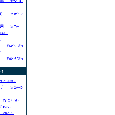
是非
（約5分30
踏む
（約9分10
活用
（約7分）
40秒）
秒）
順
（約3分30秒）
秒）
い
（約6分50秒）
ル）
約5分20秒）
ーチ
（約2分40
（約4分20秒）
分10秒）
（約4分）