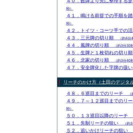
４０．数牌より先に整理する
秒）
４１．鳴ける前提での手順を
秒）
４２．トイツ・コーツ手での
４３．三元牌の切り順
（約4分
４４．風牌の切り順
（約3分30
４５．生牌と１枚切れの切り
４６．北家の切り順
（約3分40
４７．安全牌化した字牌の扱
リーチのかけ方（土田のデジタ
４８．６巡目までのリーチ
（
４９．７～１２巡目までのリ
秒）
５０．１３巡目以降のリーチ
５１．先制リーチの狙い
（約3
５２．追いかけリーチの狙い