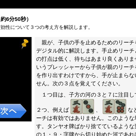
）
約6分50秒）
有効性について３つの考え方を解説します。
親が、子供の手を止めるためのリーチ
デジタル的に解説します。手止めリーチ
の打点は低く、待ちはあまり良くありま
いうプレッシャーから子供が親のリーチ
を作り出すわけですから、手が止まらな
せん。次の３点を覚えてください。
１つ目は、子方の河の３と７に注目し
２つ、例えば
、
な
ーチは有効ではありません。このような
す。タンヤオ牌ばかり捨てているような
の１・９・字牌から切り始めた河であれ