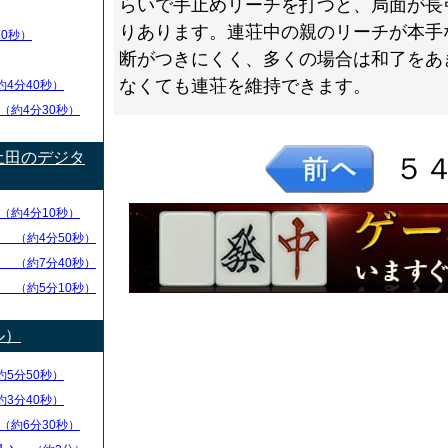
らいで手止めリーチを打つと、局面が長
りあります。連荘中の親のリーチが本手
20秒）
断がつきにくく、多くの場合は和了をあ
なくても連荘を維持できます。
約4分40秒）
（約4分30秒）
土田のデジタ
５
（約4分10秒）
方
（約4分50秒）
捨
（約7分40秒）
方
（約5分10秒）
ル）
約5分50秒）
約3分40秒）
（約6分30秒）