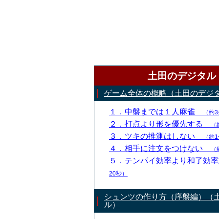
土田のデジタル
ゲーム全体の概略（土田のデジ
１．中盤までは１人麻雀
（約3
２．打点より形を優先する
（
３．ツキの推測はしない
（約1
４．相手に注文をつけない
（
５．テンパイ効率より和了効
20秒）
シュンツの作り方（序盤編）（
ル）