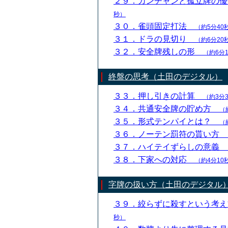
２９．カンチャンと孤立牌の
秒）
３０．雀頭固定打法
（約5分40
３１．ドラの見切り
（約6分20
３２．安全牌残しの形
（約6分
終盤の思考（土田のデジタル）
３３．押し引きの計算
（約3分
３４．共通安全牌の貯め方
（
３５．形式テンパイとは？
（
３６．ノーテン罰符の貰い方
３７．ハイテイずらしの意義
３８．下家への対応
（約4分10
字牌の扱い方（土田のデジタル
３９．絞らずに殺すという考
秒）