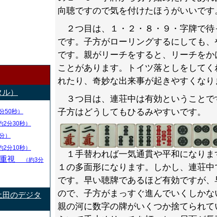
向聴ですので気を付けたほうがいいです
２つ目は、１・２・８・９・字牌で待
です。子方がローリングするにしても、
です。親がリーチをすると、リーチをか
ことがあります。トイツ落としをしてく
れたり、奇妙な出来事が起きやすくなり
タル）
３つ目は、連荘中は有効ということで
子方はどうしてもひるみやすいです。
分50秒）
約2分30秒）
分）
約2分10秒）
１手替われば一気通貫や平和になりま
率重視
（約3分
１の多面形になります。しかし、連荘中
です。早い聴牌であるほど有効ですが、
ので、子方がまっすぐ進んでいくしかな
土田のデジタ
親の河に数字の牌がいくつか捨てられて