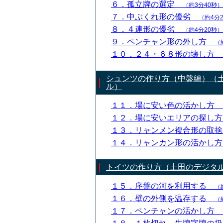
６．孤立牌の選定
（約3分40秒）
７．中ぶくれ形の優劣
（約4分
８．４連形の優劣
（約4分20秒）
９．ペンチャン形の外し方
（
１０．２４・６８形の壊し方
シュンツの作り方（中盤編）（
ル）
１１．場に安い色の活かし方
１２．場に安いエリアの探し
１３．リャンメン複合形の取
１４．リャンカン形の活かし
トイツの作り方（土田のデジタ
１５．序盤の河を利用する
（
１６．壁の外側を温存する
（
１７．ペンチャンの活かし方