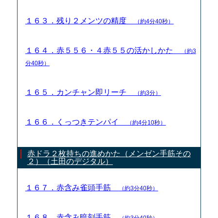
１６３．残り２メンツの精度
（約4分40秒）
１６４．赤５５６・４赤５５の活かしかた
（約3
分40秒）
１６５．カンチャン即リーチ
（約3分）
１６６．くっつきテンパイ
（約4分10秒）
赤ドラ２枚持ちの進めかた（メンゼン手筋その
２）（土田のデジタル）
１６７．赤含み雀頭手筋
（約3分40秒）
１６８．赤含み暗刻手筋
（約3分40秒）