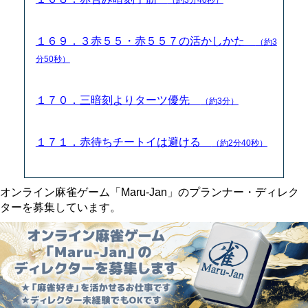
１６９．３赤５５・赤５５７の活かしかた
（約3
分50秒）
１７０．三暗刻よりターツ優先
（約3分）
１７１．赤待ちチートイは避ける
（約2分40秒）
オンライン麻雀ゲーム「Maru-Jan」のプランナー・ディレク
ターを募集しています。