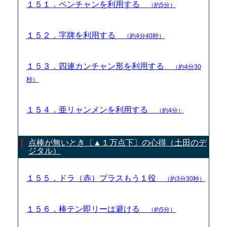
１５１．ペンチャンを利用する
（約5分）
１５２．字牌を利用する
（約4分40秒）
１５３．四連カンチャン形を利用する
（約4分30
秒）
１５４．亜リャンメンを利用する
（約4分）
点棒が無いとき〔▲１万点下〕の心得（土田のデ
ジタル）
１５５．ドラ（赤）プラスもう１役
（約3分30秒）
１５６．棒テン即リーは避ける
（約5分）