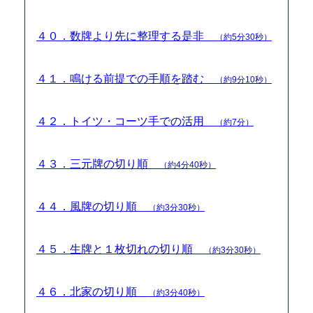
４０．数牌より先に整理する是非
（約5分30秒）
４１．鳴ける前提での手順を踏む
（約9分10秒）
４２．トイツ・コーツ手での活用
（約7分）
４３．三元牌の切り順
（約4分40秒）
４４．風牌の切り順
（約3分30秒）
４５．生牌と１枚切れの切り順
（約3分30秒）
４６．北家の切り順
（約3分40秒）