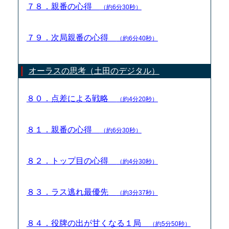
７８．親番の心得
（約6分30秒）
７９．次局親番の心得
（約6分40秒）
オーラスの思考（土田のデジタル）
８０．点差による戦略
（約4分20秒）
８１．親番の心得
（約6分30秒）
８２．トップ目の心得
（約4分30秒）
８３．ラス逃れ最優先
（約3分37秒）
８４．役牌の出が甘くなる１局
（約5分50秒）