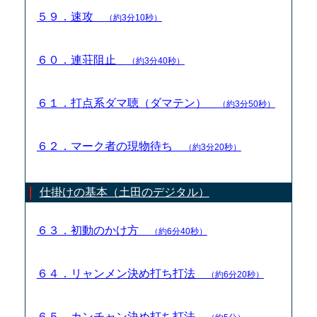
５９．速攻
（約3分10秒）
６０．連荘阻止
（約3分40秒）
６１．打点系ダマ聴（ダマテン）
（約3分50秒）
６２．マーク者の現物待ち
（約3分20秒）
仕掛けの基本（土田のデジタル）
６３．初動のかけ方
（約6分40秒）
６４．リャンメン決め打ち打法
（約6分20秒）
６５．カンチャン決め打ち打法