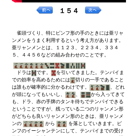
１５４
雀頭づくり、特にピンフ形の手のときには亜リャ
ンメンをうまく利用するという考え方があります。
亜リャンメンとは、１１２３、２２３４、３３４
５、４４５６などの組み合わせのことです。
ドラは
です。
を引いてきました。テンパイま
での効率を高めるためには
切りの一手であること
は誰もが確率的に分かるわけです。
、どれ
が頭になってもいいし、
、
から入ってきて
も、ドラ、赤の手牌のタンキ待ちでテンパイできる
ということですが、残っている二つのリャンメン形
がどちらも良いリャンメン形のときは、亜リャンメ
ンの
から
を落としていきます。ピ
ンフのイーシャンテンにして、テンパイまでの受け