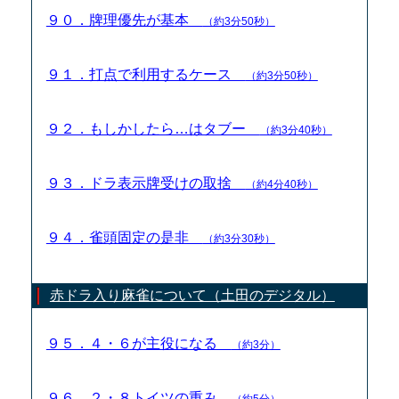
９０．牌理優先が基本
（約3分50秒）
９１．打点で利用するケース
（約3分50秒）
９２．もしかしたら…はタブー
（約3分40秒）
９３．ドラ表示牌受けの取捨
（約4分40秒）
９４．雀頭固定の是非
（約3分30秒）
赤ドラ入り麻雀について（土田のデジタル）
９５．４・６が主役になる
（約3分）
９６．２・８トイツの重み
（約5分）