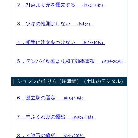
２．打点より形を優先する
（約2分30秒）
３．ツキの推測はしない
（約1分）
４．相手に注文をつけない
（約2分10秒）
５．テンパイ効率より和了効率重視
（約3分20秒）
シュンツの作り方（序盤編）（土田のデジタル）
６．孤立牌の選定
（約3分40秒）
７．中ぶくれ形の優劣
（約4分20秒）
８．４連形の優劣
（約4分20秒）