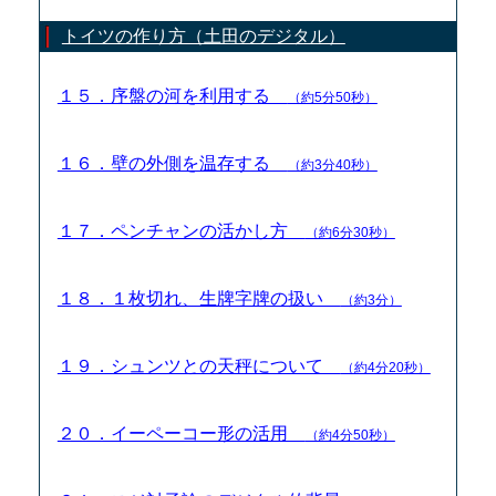
トイツの作り方（土田のデジタル）
１５．序盤の河を利用する
（約5分50秒）
１６．壁の外側を温存する
（約3分40秒）
１７．ペンチャンの活かし方
（約6分30秒）
１８．１枚切れ、生牌字牌の扱い
（約3分）
１９．シュンツとの天秤について
（約4分20秒）
２０．イーペーコー形の活用
（約4分50秒）