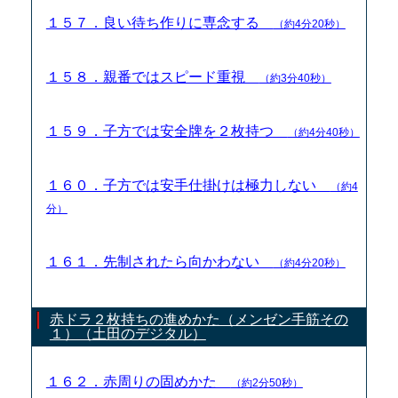
１５７．良い待ち作りに専念する
（約4分20秒）
１５８．親番ではスピード重視
（約3分40秒）
１５９．子方では安全牌を２枚持つ
（約4分40秒）
１６０．子方では安手仕掛けは極力しない
（約4
分）
１６１．先制されたら向かわない
（約4分20秒）
赤ドラ２枚持ちの進めかた（メンゼン手筋その
１）（土田のデジタル）
１６２．赤周りの固めかた
（約2分50秒）