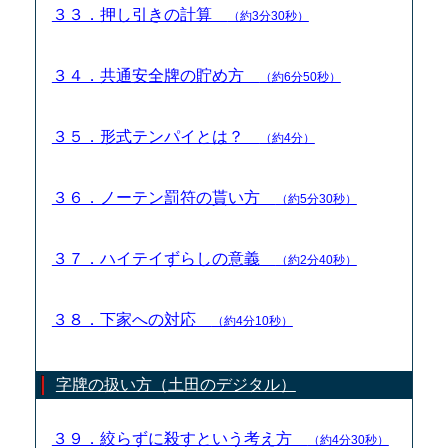
３３．押し引きの計算
（約3分30秒）
３４．共通安全牌の貯め方
（約6分50秒）
３５．形式テンパイとは？
（約4分）
３６．ノーテン罰符の貰い方
（約5分30秒）
３７．ハイテイずらしの意義
（約2分40秒）
３８．下家への対応
（約4分10秒）
字牌の扱い方（土田のデジタル）
３９．絞らずに殺すという考え方
（約4分30秒）