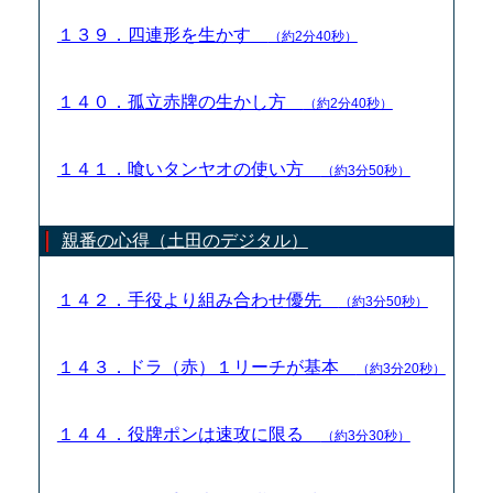
１３９．四連形を生かす
（約2分40秒）
１４０．孤立赤牌の生かし方
（約2分40秒）
１４１．喰いタンヤオの使い方
（約3分50秒）
親番の心得（土田のデジタル）
１４２．手役より組み合わせ優先
（約3分50秒）
１４３．ドラ（赤）１リーチが基本
（約3分20秒）
１４４．役牌ポンは速攻に限る
（約3分30秒）