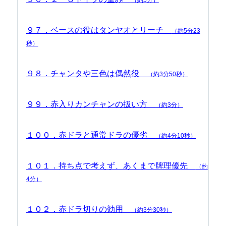
９７．ベースの役はタンヤオとリーチ
（約5分23
秒）
９８．チャンタや三色は偶然役
（約3分50秒）
９９．赤入りカンチャンの扱い方
（約3分）
１００．赤ドラと通常ドラの優劣
（約4分10秒）
１０１．持ち点で考えず、あくまで牌理優先
（約
4分）
１０２．赤ドラ切りの効用
（約3分30秒）