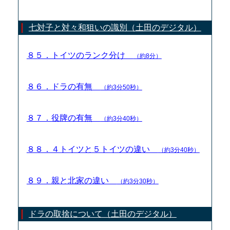
七対子と対々和狙いの識別（土田のデジタル）
８５．トイツのランク分け
（約8分）
８６．ドラの有無
（約3分50秒）
８７．役牌の有無
（約3分40秒）
８８．４トイツと５トイツの違い
（約3分40秒）
８９．親と北家の違い
（約3分30秒）
ドラの取捨について（土田のデジタル）