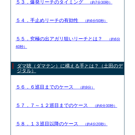
５３．爆発リーチのタイミング
（約7分30秒）
５４．手止めリーチの有効性
（約6分50秒）
５５．究極の出アガリ狙いリーチとは？
（約6分
40秒）
ダマ聴（ダマテン）に構える手とは？（土田のデ
ジタル）
５６．６巡目までのケース
（約9分）
５７．７～１２巡目までのケース
（約6分30秒）
５８．１３巡目以降のケース
（約4分20秒）