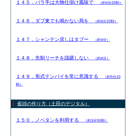
１４５．バラ手は大物仕掛け風味で
（約4分20秒）
１４６．ダブ東でも鳴かない局を
（約4分20秒）
１４７．シャンテン戻しはタブー
（約4分）
１４８．先制リーチを躊躇しない
（約4分）
１４９．形式テンパイを常に意識する
（約5分10
秒）
雀頭の作り方（土田のデジタル）
１５０．ノベタンを利用する
（約3分50秒）