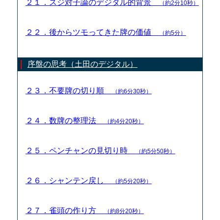
２１．スジ対子論のデジタル的背景
（約2分10秒）
２２．後からツモってきた牌の価値
（約5分）
序盤の思考（土田のデジタル）
２３．不要牌の切り順
（約6分30秒）
２４．数牌の整理法
（約4分20秒）
２５．ペンチャンの見切り時
（約5分50秒）
２６．シャンテン戻し
（約5分20秒）
２７．雀頭の作り方
（約8分20秒）