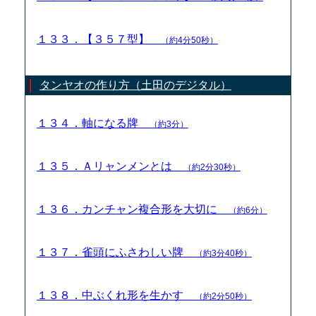
１３３．【３５７型】
（約4分50秒）
タンヤオの作り方（土田のデジタル）
１３４．軸になる牌
（約3分）
１３５．Ａリャンメンとは
（約2分30秒）
１３６．カンチャン複合形を大切に
（約6分）
１３７．雀頭にふさわしい牌
（約3分40秒）
１３８．中ぶくれ形を生かす
（約2分50秒）