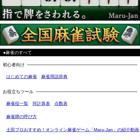
●麻雀のすべて
初心者向け
はじめての麻雀
麻雀用語辞典
お役立ちツール
麻雀役一覧
符計算表
点数表
麻雀牌の呼び方
土田プロおすすめ！オンライン麻雀ゲーム「Maru-Jan」の紹介動画