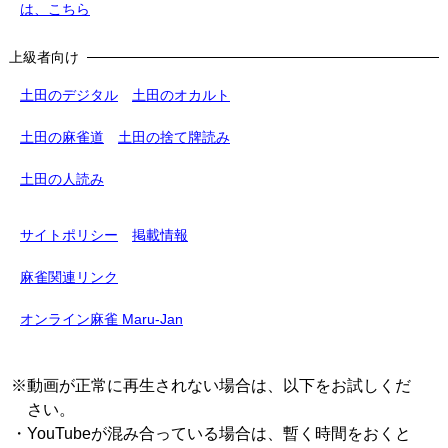
は、こちら
上級者向け
土田のデジタル
土田のオカルト
土田の麻雀道
土田の捨て牌読み
土田の人読み
サイトポリシー
掲載情報
麻雀関連リンク
オンライン麻雀 Maru-Jan
※動画が正常に再生されない場合は、以下をお試しくだ
さい。
・YouTubeが混み合っている場合は、暫く時間をおくと