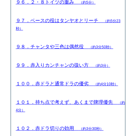
９６．２・８トイツの重み
（約5分）
９７．ベースの役はタンヤオとリーチ
（約5分23
秒）
９８．チャンタや三色は偶然役
（約3分50秒）
９９．赤入りカンチャンの扱い方
（約3分）
１００．赤ドラと通常ドラの優劣
（約4分10秒）
１０１．持ち点で考えず、あくまで牌理優先
（約
4分）
１０２．赤ドラ切りの効用
（約3分30秒）