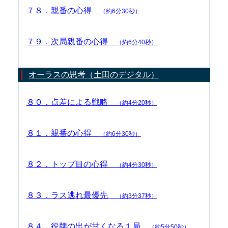
７８．親番の心得
（約6分30秒）
７９．次局親番の心得
（約6分40秒）
オーラスの思考（土田のデジタル）
８０．点差による戦略
（約4分20秒）
８１．親番の心得
（約6分30秒）
８２．トップ目の心得
（約4分30秒）
８３．ラス逃れ最優先
（約3分37秒）
８４．役牌の出が甘くなる１局
（約5分50秒）