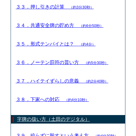
３３．押し引きの計算
（約3分30秒）
３４．共通安全牌の貯め方
（約6分50秒）
３５．形式テンパイとは？
（約4分）
３６．ノーテン罰符の貰い方
（約5分30秒）
３７．ハイテイずらしの意義
（約2分40秒）
３８．下家への対応
（約4分10秒）
字牌の扱い方（土田のデジタル）
３９．絞らずに殺すという考え方
（約4分30秒）