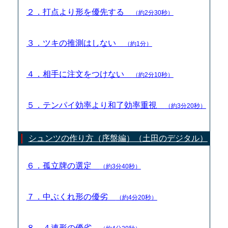
２．打点より形を優先する
（約2分30秒）
３．ツキの推測はしない
（約1分）
４．相手に注文をつけない
（約2分10秒）
５．テンパイ効率より和了効率重視
（約3分20秒）
シュンツの作り方（序盤編）（土田のデジタル）
６．孤立牌の選定
（約3分40秒）
７．中ぶくれ形の優劣
（約4分20秒）
８．４連形の優劣