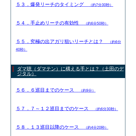
５３．爆発リーチのタイミング
（約7分30秒）
５４．手止めリーチの有効性
（約6分50秒）
５５．究極の出アガリ狙いリーチとは？
（約6分
40秒）
ダマ聴（ダマテン）に構える手とは？（土田のデ
ジタル）
５６．６巡目までのケース
（約9分）
５７．７～１２巡目までのケース
（約6分30秒）
５８．１３巡目以降のケース
（約4分20秒）