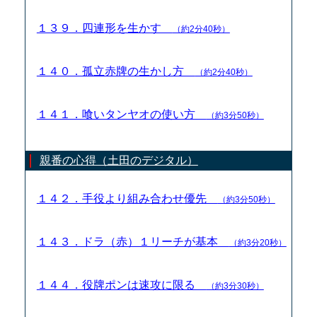
１３９．四連形を生かす
（約2分40秒）
１４０．孤立赤牌の生かし方
（約2分40秒）
１４１．喰いタンヤオの使い方
（約3分50秒）
親番の心得（土田のデジタル）
１４２．手役より組み合わせ優先
（約3分50秒）
１４３．ドラ（赤）１リーチが基本
（約3分20秒）
１４４．役牌ポンは速攻に限る
（約3分30秒）