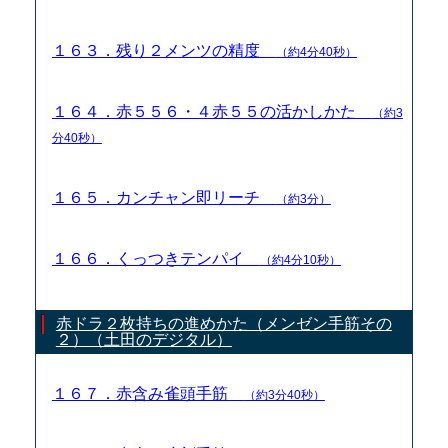
１６３．残り２メンツの精度
（約4分40秒）
１６４．赤５５６・４赤５５の活かしかた
（約3
分40秒）
１６５．カンチャン即リーチ
（約3分）
１６６．くっつきテンパイ
（約4分10秒）
赤ドラ２枚持ちの進めかた（メンゼン手筋その
２）（土田のデジタル）
１６７．赤含み雀頭手筋
（約3分40秒）