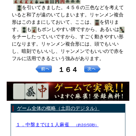
を引いてきました。４５６の三色などを考えて
いると和了が遠のいてしまいます。リャンメン複合
形はこのままにしておいて、ここは、
を切りま
す。
も
もポンしやすい牌ですから、あるいは
をチーしたっていいですから、すごく動きやすい形
になります。リャンメン複合形には、頭でもいい
し、暗刻でもいいし、リャンメンでもいいので赤を
フルに活用できるという強みがあります。
１６４
ゲーム全体の概略（土田のデジタル）
１．中盤までは１人麻雀
（約3分50秒）