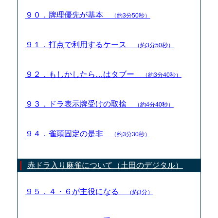
９０．牌理優先が基本
（約3分50秒）
９１．打点で利用するケース
（約3分50秒）
９２．もしかしたら…はタブー
（約3分40秒）
９３．ドラ表示牌受けの取捨
（約4分40秒）
９４．雀頭固定の是非
（約3分30秒）
赤ドラ入り麻雀について（土田のデジタル）
９５．４・６が主役になる
（約3分）