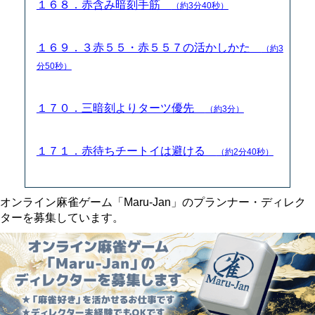
１６８．赤含み暗刻手筋
（約3分40秒）
１６９．３赤５５・赤５５７の活かしかた
（約3
分50秒）
１７０．三暗刻よりターツ優先
（約3分）
１７１．赤待ちチートイは避ける
（約2分40秒）
オンライン麻雀ゲーム「Maru-Jan」のプランナー・ディレク
ターを募集しています。