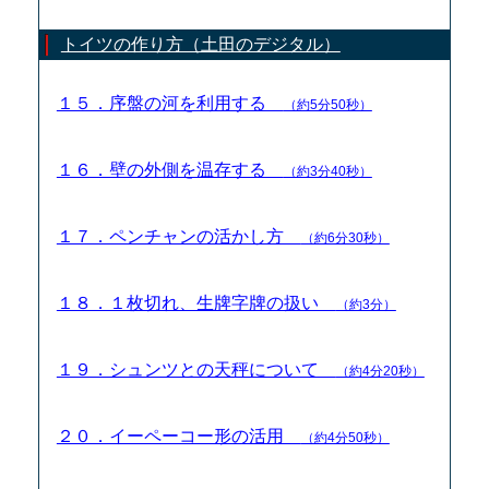
トイツの作り方（土田のデジタル）
１５．序盤の河を利用する
（約5分50秒）
１６．壁の外側を温存する
（約3分40秒）
１７．ペンチャンの活かし方
（約6分30秒）
１８．１枚切れ、生牌字牌の扱い
（約3分）
１９．シュンツとの天秤について
（約4分20秒）
２０．イーペーコー形の活用
（約4分50秒）