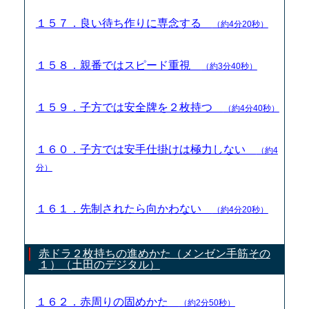
１５７．良い待ち作りに専念する
（約4分20秒）
１５８．親番ではスピード重視
（約3分40秒）
１５９．子方では安全牌を２枚持つ
（約4分40秒）
１６０．子方では安手仕掛けは極力しない
（約4
分）
１６１．先制されたら向かわない
（約4分20秒）
赤ドラ２枚持ちの進めかた（メンゼン手筋その
１）（土田のデジタル）
１６２．赤周りの固めかた
（約2分50秒）