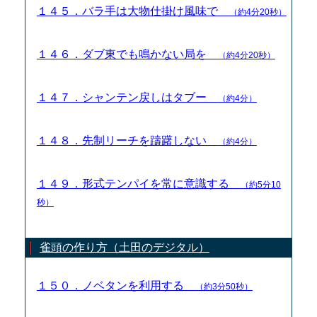
１４５．バラ手は大物仕掛け風味で
（約4分20秒）
１４６．ダブ東でも鳴かない局を
（約4分20秒）
１４７．シャンテン戻しはタブー
（約4分）
１４８．先制リーチを躊躇しない
（約4分）
１４９．形式テンパイを常に意識する
（約5分10
秒）
雀頭の作り方（土田のデジタル）
１５０．ノベタンを利用する
（約3分50秒）