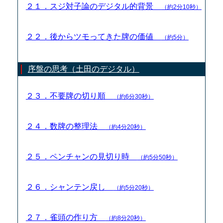
２１．スジ対子論のデジタル的背景
（約2分10秒）
２２．後からツモってきた牌の価値
（約5分）
序盤の思考（土田のデジタル）
２３．不要牌の切り順
（約6分30秒）
２４．数牌の整理法
（約4分20秒）
２５．ペンチャンの見切り時
（約5分50秒）
２６．シャンテン戻し
（約5分20秒）
２７．雀頭の作り方
（約8分20秒）