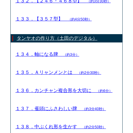
１３２．【２４６・４６８型】
（約3分30秒）
１３３．【３５７型】
（約4分50秒）
タンヤオの作り方（土田のデジタル）
１３４．軸になる牌
（約3分）
１３５．Ａリャンメンとは
（約2分30秒）
１３６．カンチャン複合形を大切に
（約6分）
１３７．雀頭にふさわしい牌
（約3分40秒）
１３８．中ぶくれ形を生かす
（約2分50秒）