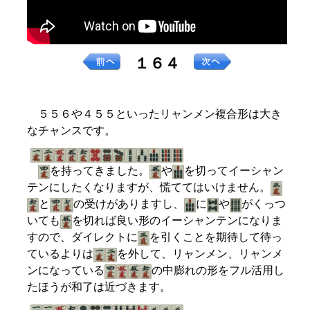
１６４
５５６や４５５といったリャンメン複合形は大き
なチャンスです。
を持ってきました。
や
を切ってイーシャン
テンにしたくなりますが、慌ててはいけません。
と
の受けがありますし、
に
や
がくっつ
いても
を切れば良い形のイーシャンテンになりま
すので、ダイレクトに
を引くことを期待して待っ
ているよりは
を外して、リャンメン、リャンメ
ンになっている
の中膨れの形をフル活用し
たほうが和了は近づきます。