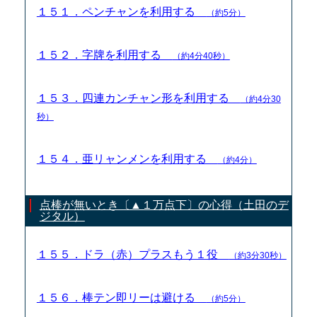
１５１．ペンチャンを利用する
（約5分）
１５２．字牌を利用する
（約4分40秒）
１５３．四連カンチャン形を利用する
（約4分30
秒）
１５４．亜リャンメンを利用する
（約4分）
点棒が無いとき〔▲１万点下〕の心得（土田のデ
ジタル）
１５５．ドラ（赤）プラスもう１役
（約3分30秒）
１５６．棒テン即リーは避ける
（約5分）