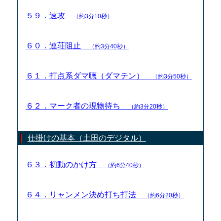
５９．速攻
（約3分10秒）
６０．連荘阻止
（約3分40秒）
６１．打点系ダマ聴（ダマテン）
（約3分50秒）
６２．マーク者の現物待ち
（約3分20秒）
仕掛けの基本（土田のデジタル）
６３．初動のかけ方
（約6分40秒）
６４．リャンメン決め打ち打法
（約6分20秒）