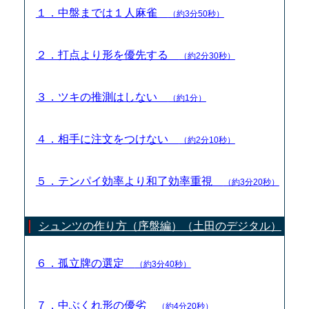
１．中盤までは１人麻雀
（約3分50秒）
２．打点より形を優先する
（約2分30秒）
３．ツキの推測はしない
（約1分）
４．相手に注文をつけない
（約2分10秒）
５．テンパイ効率より和了効率重視
（約3分20秒）
シュンツの作り方（序盤編）（土田のデジタル）
６．孤立牌の選定
（約3分40秒）
７．中ぶくれ形の優劣
（約4分20秒）