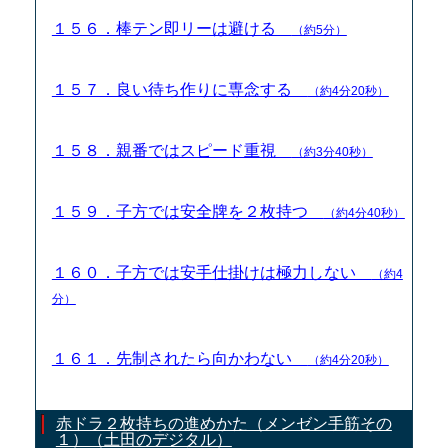
１５６．棒テン即リーは避ける
（約5分）
１５７．良い待ち作りに専念する
（約4分20秒）
１５８．親番ではスピード重視
（約3分40秒）
１５９．子方では安全牌を２枚持つ
（約4分40秒）
１６０．子方では安手仕掛けは極力しない
（約4
分）
１６１．先制されたら向かわない
（約4分20秒）
赤ドラ２枚持ちの進めかた（メンゼン手筋その
１）（土田のデジタル）