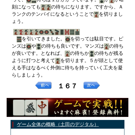
刻になっても
の待ちになります。ですから、Ａ
ランクのテンパイになるということで
を切りまし
ょう。
を引いてきました。
を切っては駄目です。ピ
ンズは
や
の待ちも良いです。マンズは
の待ち
が良いです。となれば、
の待ちか
の待ちが残る
ように打つと考えて
を切ります。５が頭として使
える手はなるべく外側に待ちを持っていく工夫を凝
らしましょう。
１６７
ゲーム全体の概略（土田のデジタル）