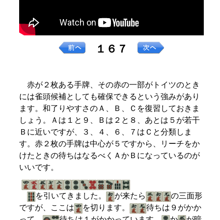
１６７
赤が２枚ある手牌、その赤の一部がトイツのとき
には雀頭候補としても確保できるという強みがあり
ます。和了りやすさのＡ、Ｂ、Ｃを復習しておきま
しょう。Ａは１と９、Ｂは２と８、あとは５が若干
Ｂに近いですが、３、４、６、７はＣと分類しま
す。赤２枚の手牌は中心が５ですから、リーチをか
けたときの待ちはなるべくＡかＢになっているのが
いいです。
を引いてきました。
が来たら
の三面形
ですが、ここは
を切ります。
待ちは９がかか
って、
待ちは１がかかっています。
か
が暗