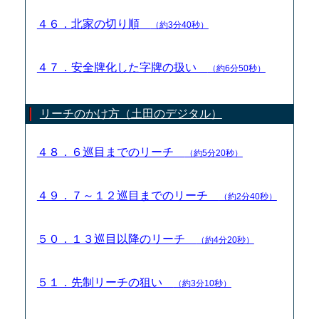
４６．北家の切り順
（約3分40秒）
４７．安全牌化した字牌の扱い
（約6分50秒）
リーチのかけ方（土田のデジタル）
４８．６巡目までのリーチ
（約5分20秒）
４９．７～１２巡目までのリーチ
（約2分40秒）
５０．１３巡目以降のリーチ
（約4分20秒）
５１．先制リーチの狙い
（約3分10秒）