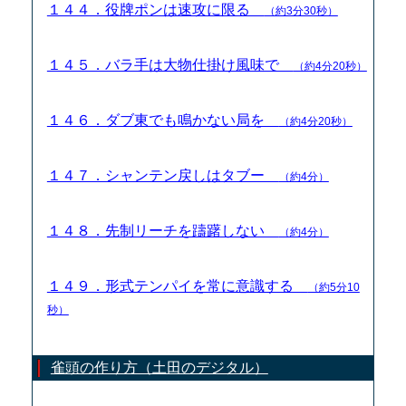
１４４．役牌ポンは速攻に限る
（約3分30秒）
１４５．バラ手は大物仕掛け風味で
（約4分20秒）
１４６．ダブ東でも鳴かない局を
（約4分20秒）
１４７．シャンテン戻しはタブー
（約4分）
１４８．先制リーチを躊躇しない
（約4分）
１４９．形式テンパイを常に意識する
（約5分10
秒）
雀頭の作り方（土田のデジタル）