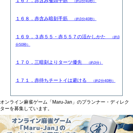
１６７．赤含み雀頭手筋
（約3分40秒）
１６８．赤含み暗刻手筋
（約3分40秒）
１６９．３赤５５・赤５５７の活かしかた
（約3
分50秒）
１７０．三暗刻よりターツ優先
（約3分）
１７１．赤待ちチートイは避ける
（約2分40秒）
オンライン麻雀ゲーム「Maru-Jan」のプランナー・ディレク
ターを募集しています。