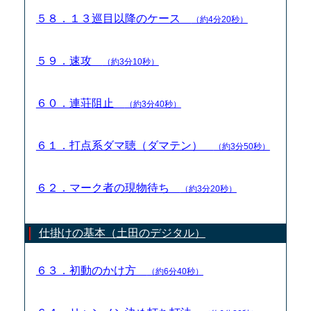
５８．１３巡目以降のケース
（約4分20秒）
５９．速攻
（約3分10秒）
６０．連荘阻止
（約3分40秒）
６１．打点系ダマ聴（ダマテン）
（約3分50秒）
６２．マーク者の現物待ち
（約3分20秒）
仕掛けの基本（土田のデジタル）
６３．初動のかけ方
（約6分40秒）