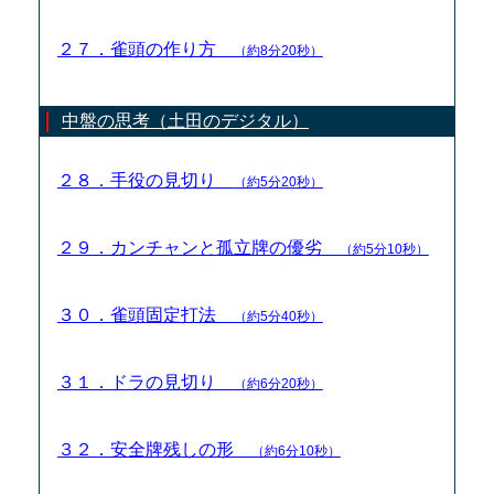
２７．雀頭の作り方
（約8分20秒）
中盤の思考（土田のデジタル）
２８．手役の見切り
（約5分20秒）
２９．カンチャンと孤立牌の優劣
（約5分10秒）
３０．雀頭固定打法
（約5分40秒）
３１．ドラの見切り
（約6分20秒）
３２．安全牌残しの形
（約6分10秒）