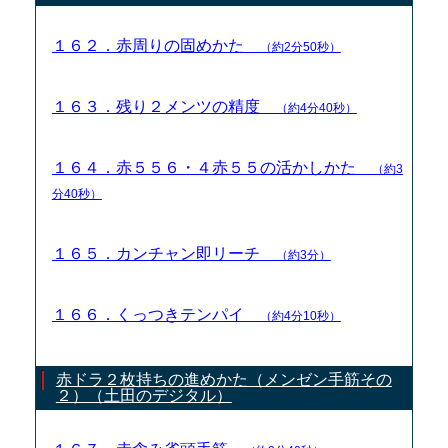
１６２．赤周りの固めかた
（約2分50秒）
１６３．残り２メンツの精度
（約4分40秒）
１６４．赤５５６・４赤５５の活かしかた
（約3
分40秒）
１６５．カンチャン即リーチ
（約3分）
１６６．くっつきテンパイ
（約4分10秒）
赤ドラ２枚持ちの進めかた（メンゼン手筋その
２）（土田のデジタル）