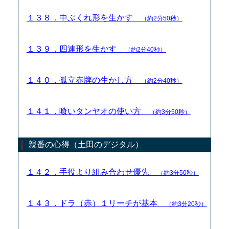
１３８．中ぶくれ形を生かす
（約2分50秒）
１３９．四連形を生かす
（約2分40秒）
１４０．孤立赤牌の生かし方
（約2分40秒）
１４１．喰いタンヤオの使い方
（約3分50秒）
親番の心得（土田のデジタル）
１４２．手役より組み合わせ優先
（約3分50秒）
１４３．ドラ（赤）１リーチが基本
（約3分20秒）