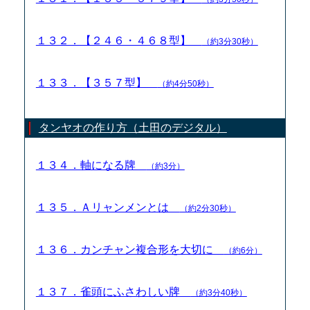
１３２．【２４６・４６８型】
（約3分30秒）
１３３．【３５７型】
（約4分50秒）
タンヤオの作り方（土田のデジタル）
１３４．軸になる牌
（約3分）
１３５．Ａリャンメンとは
（約2分30秒）
１３６．カンチャン複合形を大切に
（約6分）
１３７．雀頭にふさわしい牌
（約3分40秒）