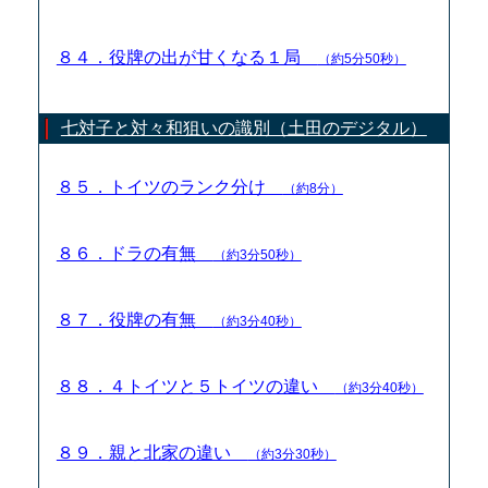
８４．役牌の出が甘くなる１局
（約5分50秒）
七対子と対々和狙いの識別（土田のデジタル）
８５．トイツのランク分け
（約8分）
８６．ドラの有無
（約3分50秒）
８７．役牌の有無
（約3分40秒）
８８．４トイツと５トイツの違い
（約3分40秒）
８９．親と北家の違い
（約3分30秒）