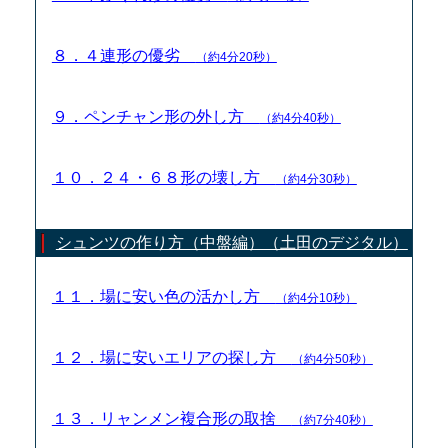
８．４連形の優劣
（約4分20秒）
９．ペンチャン形の外し方
（約4分40秒）
１０．２４・６８形の壊し方
（約4分30秒）
シュンツの作り方（中盤編）（土田のデジタル）
１１．場に安い色の活かし方
（約4分10秒）
１２．場に安いエリアの探し方
（約4分50秒）
１３．リャンメン複合形の取捨
（約7分40秒）