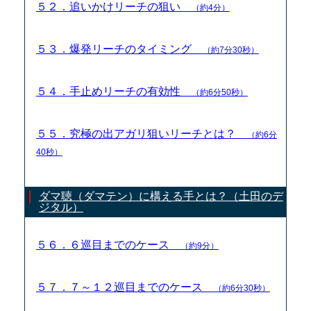
５２．追いかけリーチの狙い
（約4分）
５３．爆発リーチのタイミング
（約7分30秒）
５４．手止めリーチの有効性
（約6分50秒）
５５．究極の出アガリ狙いリーチとは？
（約6分
40秒）
ダマ聴（ダマテン）に構える手とは？（土田のデ
ジタル）
５６．６巡目までのケース
（約9分）
５７．７～１２巡目までのケース
（約6分30秒）