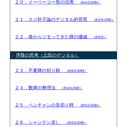
２０．イーペーコー形の活用
（約4分50秒）
２１．スジ対子論のデジタル的背景
（約2分10秒）
２２．後からツモってきた牌の価値
（約5分）
序盤の思考（土田のデジタル）
２３．不要牌の切り順
（約6分30秒）
２４．数牌の整理法
（約4分20秒）
２５．ペンチャンの見切り時
（約5分50秒）
２６．シャンテン戻し
（約5分20秒）