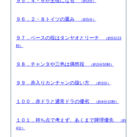
９５．４・６が主役になる
（約3分）
９６．２・８トイツの重み
（約5分）
９７．ベースの役はタンヤオとリーチ
（約5分23
秒）
９８．チャンタや三色は偶然役
（約3分50秒）
９９．赤入りカンチャンの扱い方
（約3分）
１００．赤ドラと通常ドラの優劣
（約4分10秒）
１０１．持ち点で考えず、あくまで牌理優先
（約
4分）