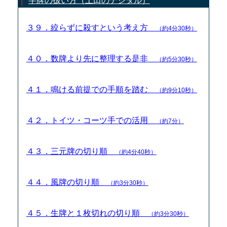
字牌の扱い方（土田のデジタル）
３９．絞らずに殺すという考え方
（約4分30秒）
４０．数牌より先に整理する是非
（約5分30秒）
４１．鳴ける前提での手順を踏む
（約9分10秒）
４２．トイツ・コーツ手での活用
（約7分）
４３．三元牌の切り順
（約4分40秒）
４４．風牌の切り順
（約3分30秒）
４５．生牌と１枚切れの切り順
（約3分30秒）