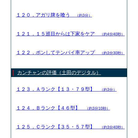
１２０．アガリ牌を喰う
（約3分）
１２１．１５巡目からは下家をケア
（約4分40秒）
１２２．ポンしてテンパイ率アップ
（約3分30秒）
カンチャンの評価（土田のデジタル）
１２３．Ａランク【１３・７９型】
（約3分）
１２４．Ｂランク【４６型】
（約3分10秒）
１２５．Ｃランク【３５・５７型】
（約3分40秒）