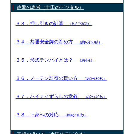
終盤の思考（土田のデジタル）
３３．押し引きの計算
（約3分30秒）
３４．共通安全牌の貯め方
（約6分50秒）
３５．形式テンパイとは？
（約4分）
３６．ノーテン罰符の貰い方
（約5分30秒）
３７．ハイテイずらしの意義
（約2分40秒）
３８．下家への対応
（約4分10秒）