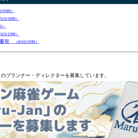
分50秒）
約2分30秒）
分）
約2分10秒）
率重視
（約3分20秒）
an」のプランナー・ディレクターを募集しています。