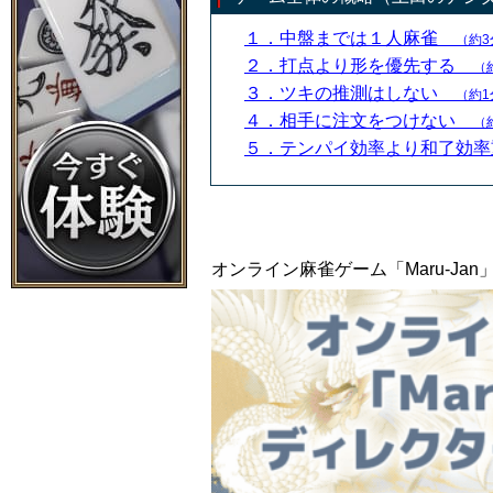
１．中盤までは１人麻雀
（約3
２．打点より形を優先する
（
３．ツキの推測はしない
（約1
４．相手に注文をつけない
（
５．テンパイ効率より和了効
オンライン麻雀ゲーム「Maru-J