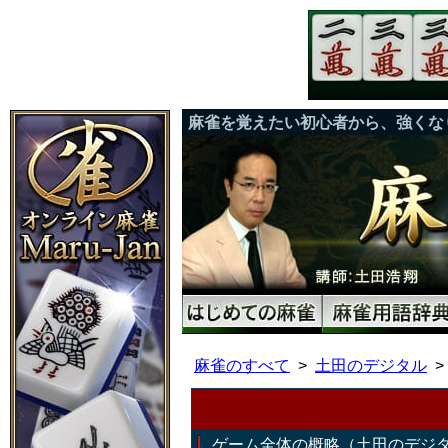
麻雀を覚えたい初心者から、強くな
麻雀のすべて
土田のデジタル
ゲーム全体の概略（土田のデジ