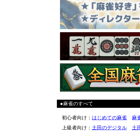
●麻雀のすべて
初心者向け
：
はじめての麻雀
麻
上級者向け
：
土田のデジタル
土