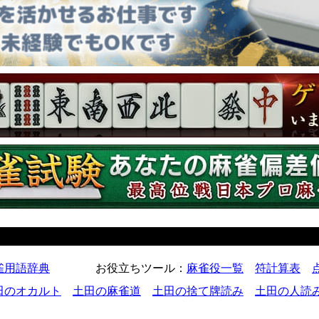
雀用語辞典
お役立ちツール
：
麻雀役一覧
符計算表
田のオカルト
土田の麻雀道
土田の捨て牌読み
土田の人読