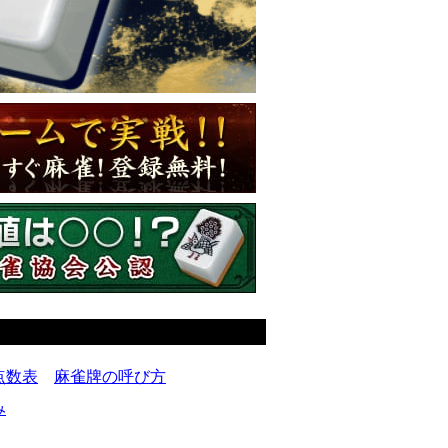
点数表
麻雀牌の呼び方
み