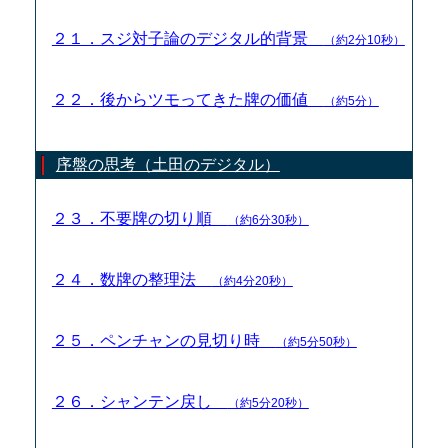
２１．スジ対子論のデジタル的背景
（約2分10秒）
２２．後からツモってきた牌の価値
（約5分）
序盤の思考（土田のデジタル）
２３．不要牌の切り順
（約6分30秒）
２４．数牌の整理法
（約4分20秒）
２５．ペンチャンの見切り時
（約5分50秒）
２６．シャンテン戻し
（約5分20秒）