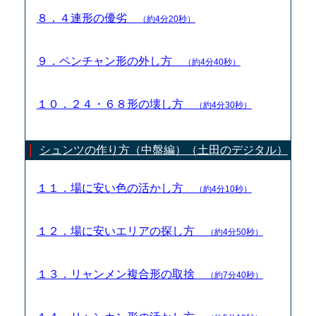
８．４連形の優劣
（約4分20秒）
９．ペンチャン形の外し方
（約4分40秒）
１０．２４・６８形の壊し方
（約4分30秒）
シュンツの作り方（中盤編）（土田のデジタル）
１１．場に安い色の活かし方
（約4分10秒）
１２．場に安いエリアの探し方
（約4分50秒）
１３．リャンメン複合形の取捨
（約7分40秒）