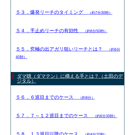
５３．爆発リーチのタイミング
（約7分30秒）
５４．手止めリーチの有効性
（約6分50秒）
５５．究極の出アガリ狙いリーチとは？
（約6分
40秒）
ダマ聴（ダマテン）に構える手とは？（土田のデ
ジタル）
５６．６巡目までのケース
（約9分）
５７．７～１２巡目までのケース
（約6分30秒）
５８．１３巡目以降のケース
（約4分20秒）