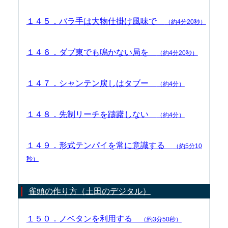
１４５．バラ手は大物仕掛け風味で
（約4分20秒）
１４６．ダブ東でも鳴かない局を
（約4分20秒）
１４７．シャンテン戻しはタブー
（約4分）
１４８．先制リーチを躊躇しない
（約4分）
１４９．形式テンパイを常に意識する
（約5分10
秒）
雀頭の作り方（土田のデジタル）
１５０．ノベタンを利用する
（約3分50秒）