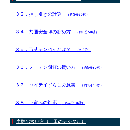
３３．押し引きの計算
（約3分30秒）
３４．共通安全牌の貯め方
（約6分50秒）
３５．形式テンパイとは？
（約4分）
３６．ノーテン罰符の貰い方
（約5分30秒）
３７．ハイテイずらしの意義
（約2分40秒）
３８．下家への対応
（約4分10秒）
字牌の扱い方（土田のデジタル）