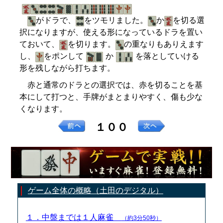
がドラで、
をツモリました。
か
を切る選
択になりますが、使える形になっているドラを置い
ておいて、
を切ります。
の重なりもありえます
し、
をポンして
か
を落としていける
形を残しながら打ちます。
赤と通常のドラとの選択では、赤を切ることを基
本にして打つと、手牌がまとまりやすく、傷も少な
くなります。
１００
ゲーム全体の概略（土田のデジタル）
１．中盤までは１人麻雀
（約3分50秒）