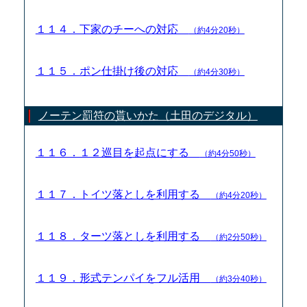
１１４．下家のチーへの対応
（約4分20秒）
１１５．ポン仕掛け後の対応
（約4分30秒）
ノーテン罰符の貰いかた（土田のデジタル）
１１６．１２巡目を起点にする
（約4分50秒）
１１７．トイツ落としを利用する
（約4分20秒）
１１８．ターツ落としを利用する
（約2分50秒）
１１９．形式テンパイをフル活用
（約3分40秒）