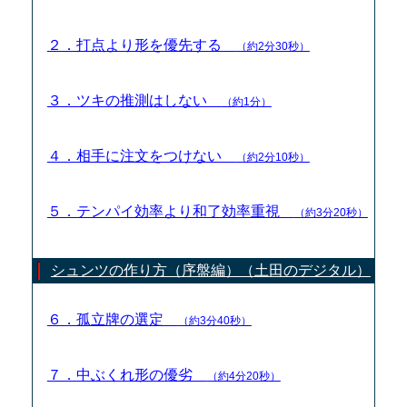
２．打点より形を優先する
（約2分30秒）
３．ツキの推測はしない
（約1分）
４．相手に注文をつけない
（約2分10秒）
５．テンパイ効率より和了効率重視
（約3分20秒）
シュンツの作り方（序盤編）（土田のデジタル）
６．孤立牌の選定
（約3分40秒）
７．中ぶくれ形の優劣
（約4分20秒）