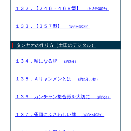
１３２．【２４６・４６８型】
（約3分30秒）
１３３．【３５７型】
（約4分50秒）
タンヤオの作り方（土田のデジタル）
１３４．軸になる牌
（約3分）
１３５．Ａリャンメンとは
（約2分30秒）
１３６．カンチャン複合形を大切に
（約6分）
１３７．雀頭にふさわしい牌
（約3分40秒）