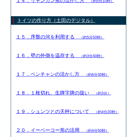
１４．リャンカン形の活かし方
（約5分10秒）
トイツの作り方（土田のデジタル）
１５．序盤の河を利用する
（約5分50秒）
１６．壁の外側を温存する
（約3分40秒）
１７．ペンチャンの活かし方
（約6分30秒）
１８．１枚切れ、生牌字牌の扱い
（約3分）
１９．シュンツとの天秤について
（約4分20秒）
２０．イーペーコー形の活用
（約4分50秒）