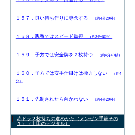
１５７．良い待ち作りに専念する
（約4分20秒）
１５８．親番ではスピード重視
（約3分40秒）
１５９．子方では安全牌を２枚持つ
（約4分40秒）
１６０．子方では安手仕掛けは極力しない
（約4
分）
１６１．先制されたら向かわない
（約4分20秒）
赤ドラ２枚持ちの進めかた（メンゼン手筋その
１）（土田のデジタル）