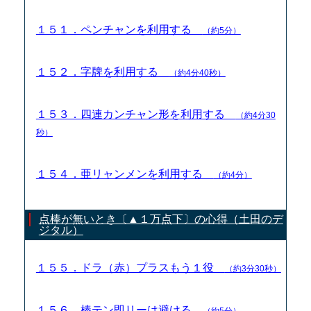
１５１．ペンチャンを利用する
（約5分）
１５２．字牌を利用する
（約4分40秒）
１５３．四連カンチャン形を利用する
（約4分30
秒）
１５４．亜リャンメンを利用する
（約4分）
点棒が無いとき〔▲１万点下〕の心得（土田のデ
ジタル）
１５５．ドラ（赤）プラスもう１役
（約3分30秒）
１５６．棒テン即リーは避ける
（約5分）