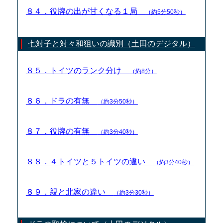
８４．役牌の出が甘くなる１局
（約5分50秒）
七対子と対々和狙いの識別（土田のデジタル）
８５．トイツのランク分け
（約8分）
８６．ドラの有無
（約3分50秒）
８７．役牌の有無
（約3分40秒）
８８．４トイツと５トイツの違い
（約3分40秒）
８９．親と北家の違い
（約3分30秒）