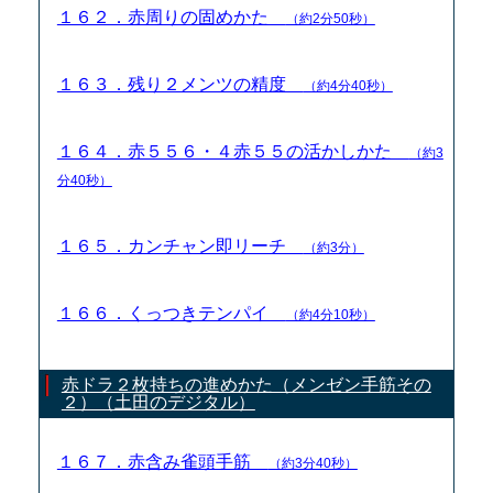
１６２．赤周りの固めかた
（約2分50秒）
１６３．残り２メンツの精度
（約4分40秒）
１６４．赤５５６・４赤５５の活かしかた
（約3
分40秒）
１６５．カンチャン即リーチ
（約3分）
１６６．くっつきテンパイ
（約4分10秒）
赤ドラ２枚持ちの進めかた（メンゼン手筋その
２）（土田のデジタル）
１６７．赤含み雀頭手筋
（約3分40秒）