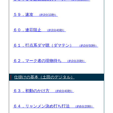
５９．速攻
（約3分10秒）
６０．連荘阻止
（約3分40秒）
６１．打点系ダマ聴（ダマテン）
（約3分50秒）
６２．マーク者の現物待ち
（約3分20秒）
仕掛けの基本（土田のデジタル）
６３．初動のかけ方
（約6分40秒）
６４．リャンメン決め打ち打法
（約6分20秒）