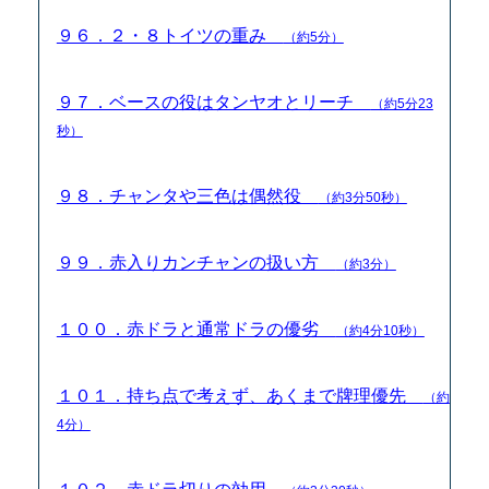
９６．２・８トイツの重み
（約5分）
９７．ベースの役はタンヤオとリーチ
（約5分23
秒）
９８．チャンタや三色は偶然役
（約3分50秒）
９９．赤入りカンチャンの扱い方
（約3分）
１００．赤ドラと通常ドラの優劣
（約4分10秒）
１０１．持ち点で考えず、あくまで牌理優先
（約
4分）