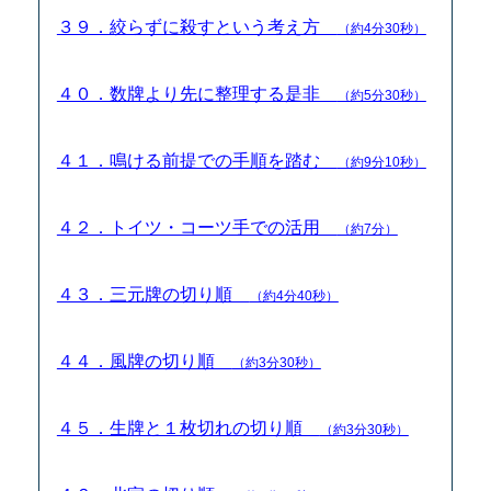
３９．絞らずに殺すという考え方
（約4分30秒）
４０．数牌より先に整理する是非
（約5分30秒）
４１．鳴ける前提での手順を踏む
（約9分10秒）
４２．トイツ・コーツ手での活用
（約7分）
４３．三元牌の切り順
（約4分40秒）
４４．風牌の切り順
（約3分30秒）
４５．生牌と１枚切れの切り順
（約3分30秒）