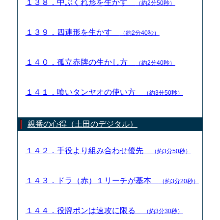
１３８．中ぶくれ形を生かす
（約2分50秒）
１３９．四連形を生かす
（約2分40秒）
１４０．孤立赤牌の生かし方
（約2分40秒）
１４１．喰いタンヤオの使い方
（約3分50秒）
親番の心得（土田のデジタル）
１４２．手役より組み合わせ優先
（約3分50秒）
１４３．ドラ（赤）１リーチが基本
（約3分20秒）
１４４．役牌ポンは速攻に限る
（約3分30秒）