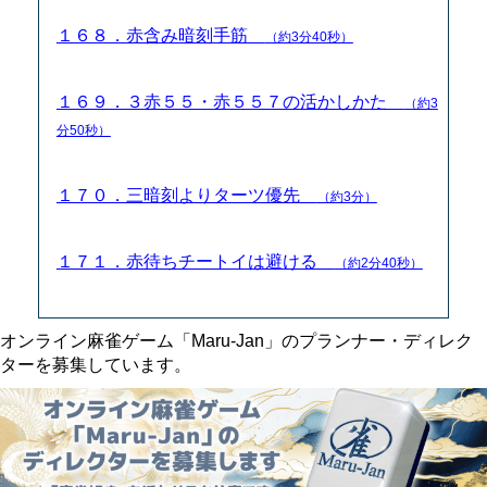
１６８．赤含み暗刻手筋
（約3分40秒）
１６９．３赤５５・赤５５７の活かしかた
（約3
分50秒）
１７０．三暗刻よりターツ優先
（約3分）
１７１．赤待ちチートイは避ける
（約2分40秒）
オンライン麻雀ゲーム「Maru-Jan」のプランナー・ディレク
ターを募集しています。