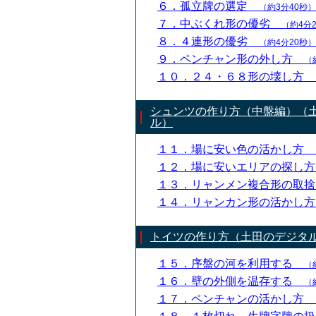
６．孤立牌の選定
（約3分40秒）
７．中ぶくれ形の優劣
（約4分
８．４連形の優劣
（約4分20秒）
９．ペンチャン形の外し方
（
１０．２４・６８形の壊し方
シュンツの作り方（中盤編）（
ル）
１１．場に安い色の活かし方
１２．場に安いエリアの探し
１３．リャンメン複合形の取
１４．リャンカン形の活かし
トイツの作り方（土田のデジタ
１５．序盤の河を利用する
（
１６．壁の外側を温存する
（
１７．ペンチャンの活かし方