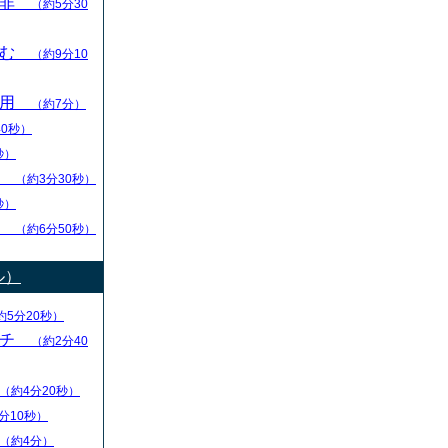
是非
（約5分30
踏む
（約9分10
活用
（約7分）
40秒）
秒）
順
（約3分30秒）
秒）
い
（約6分50秒）
ル）
約5分20秒）
ーチ
（約2分40
（約4分20秒）
分10秒）
（約4分）