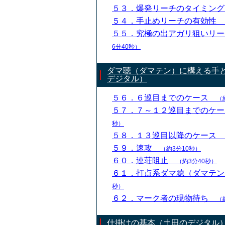
５３．爆発リーチのタイミン
５４．手止めリーチの有効性
５５．究極の出アガリ狙いリ
6分40秒）
ダマ聴（ダマテン）に構える手
デジタル）
５６．６巡目までのケース
（
５７．７～１２巡目までのケ
秒）
５８．１３巡目以降のケース
５９．速攻
（約3分10秒）
６０．連荘阻止
（約3分40秒）
６１．打点系ダマ聴（ダマテ
秒）
６２．マーク者の現物待ち
（
仕掛けの基本（土田のデジタル