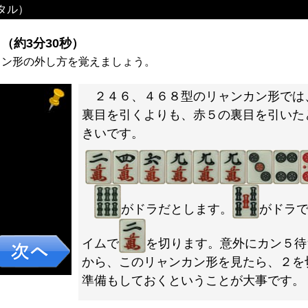
タル）
（約3分30秒）
カン形の外し方を覚えましょう。
２４６、４６８型のリャンカン形では
裏目を引くよりも、赤５の裏目を引いた
きいです。
がドラだとします。
がドラ
イムで
を切ります。意外にカン５待
から、このリャンカン形を見たら、２を
準備もしておくということが大事です。