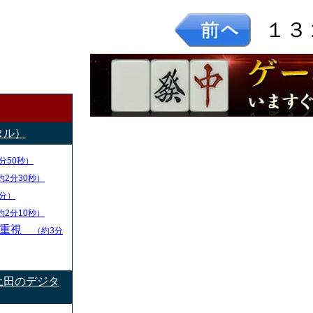
１３
タル）
分50秒）
約2分30秒）
分）
約2分10秒）
率重視
（約3分
土田のデジタ