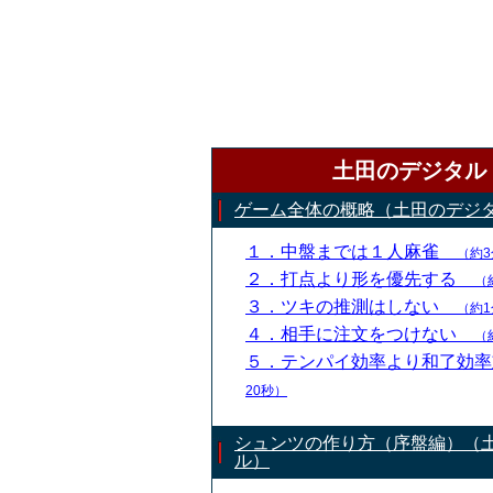
土田のデジタル
ゲーム全体の概略（土田のデジ
１．中盤までは１人麻雀
（約3
２．打点より形を優先する
（
３．ツキの推測はしない
（約1
４．相手に注文をつけない
（
５．テンパイ効率より和了効
20秒）
シュンツの作り方（序盤編）（
ル）