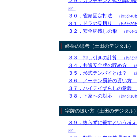
２９．カンチャンと孤立牌の
秒）
３０．雀頭固定打法
（約5分40
３１．ドラの見切り
（約6分20
３２．安全牌残しの形
（約6分
終盤の思考（土田のデジタル）
３３．押し引きの計算
（約3分
３４．共通安全牌の貯め方
（
３５．形式テンパイとは？
（
３６．ノーテン罰符の貰い方
３７．ハイテイずらしの意義
３８．下家への対応
（約4分10
字牌の扱い方（土田のデジタル
３９．絞らずに殺すという考
秒）