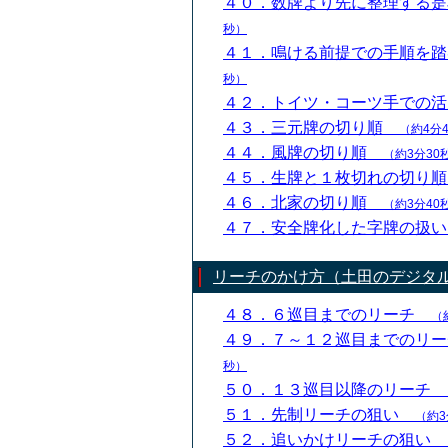
４０．数牌より先に整理する
秒）
４１．鳴ける前提での手順を
秒）
４２．トイツ・コーツ手での
４３．三元牌の切り順
（約4分
４４．風牌の切り順
（約3分30
４５．生牌と１枚切れの切り
４６．北家の切り順
（約3分40
４７．安全牌化した字牌の扱
リーチのかけ方（土田のデジタ
４８．６巡目までのリーチ
（
４９．７～１２巡目までのリ
秒）
５０．１３巡目以降のリーチ
５１．先制リーチの狙い
（約3
５２．追いかけリーチの狙い