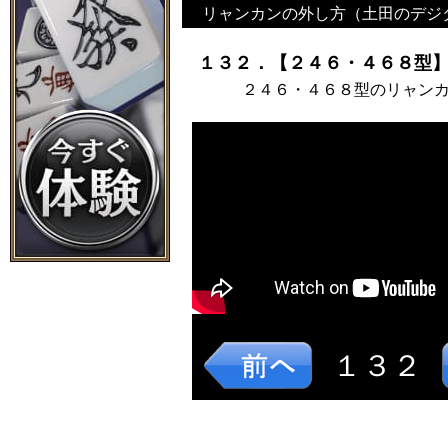
リャンカンの外し方（土田のデジ
１３２．【２４６・４６８型】
２４６・４６８型のリャン
１３２