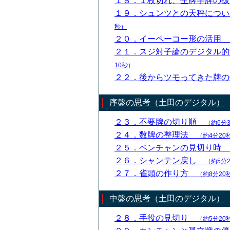
１８．１枚切れ、生牌字牌の
１９．シュンツとの天秤につ
秒）
２０．イーペーコー形の活用
２１．スジ対子論のデジタル
10秒）
２２．後からツモってきた牌
序盤の思考（土田のデジタル）
２３．不要牌の切り順
（約6分
２４．数牌の整理法
（約4分20
２５．ペンチャンの見切り時
２６．シャンテン戻し
（約5分
２７．雀頭の作り方
（約8分20
中盤の思考（土田のデジタル）
２８．手役の見切り
（約5分20