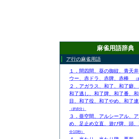
麻雀用語辞典
ア行の麻雀用語
１．間四間、葵の御紋、青天井
ウー、赤ドラ、赤牌、赤棒
（
２．アガラス、和了、和了癖、
和了逃し、和了牌、和了番、和
目、和了役、和了やめ、和了
（約8分）
３．亜空間、アルシーアル、ア
め、足止め立直、遊び牌、頭
分10秒）