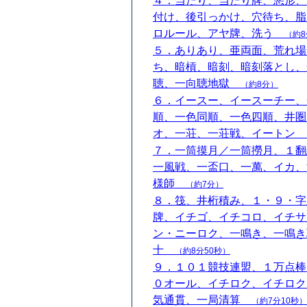
４．当たり、当たり牌、悪形、
付け、後引っかけ、穴待ち、脂
ロルール、アヤ牌、洗う
（約8
５．ありあり、亜両面、荒れ場
ち、暗槓、暗刻、暗刻落とし、
聴、一向聴地獄
（約8分）
６．イースー、イースーチー、
順、一色同順、一色四順、井圏
オ、一荘、一荘戦、イートン
７．一筒摸月／一筒撈月、１翻
一風戦、一盃口、一萬、イカ、
様師
（約7分）
８．筏、井桁積み、１・９・字
牌、イチゴ、イチコロ、イチサ
ン・ニーロク、一鳴き、一鳴き
十
（約8分50秒）
９．１０１競技連盟、１万点棒
０オール、イチロク、イチロク
気通貫、一局清算
（約7分10秒）