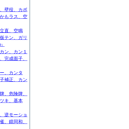
、壁役、カボ
かもラス、空
立直、空鳴
仮テン、ガリ
秒）
カン、カン１
、完成面子、
ー、カンタ
子補正、カン
牌、危険牌、
ツキ、基本
、逆モーショ
雀、鏡同和、