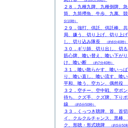
（約10分50秒）
２８．九種九牌、九種倒牌、急
筒、九筒撈魚、牛歩、九萬、
分10秒）
２９．強打、供託、供託棒、共
局、嫌う、切り上げ、切り上げ
し、切り込み隊長
（約6分40秒）
３０．ギリ師、切り出し、切る
筋心牌、喰い替え、喰い下がり
け、喰い断
（約7分40秒）
３１．喰い散らかす、喰いっぱ
り、喰い直し、喰い流す、喰い
平和、喰う、空カン、偶然役
３２．空チー、空中戦、空ポン
待ち、クズ手、クズ牌、下りポ
線
（約5分50秒）
３３．くっつき聴牌、首、首切
イ、クルクルチャンス、黒棒、
ク、形聴・形式聴牌
（約5分50