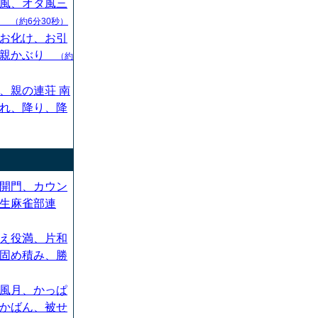
風、オタ風三
ん
（約6分30秒）
お化け、お引
、親かぶり
（約
、親の連荘 南
れ、降り、降
開門、カウン
生麻雀部連
え役満、片和
固め積み、勝
風月、かっぱ
かばん、被せ