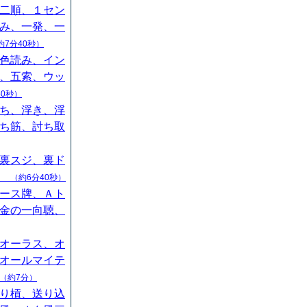
二順、１セン
み、一発、一
約7分40秒）
色読み、イン
、五索、ウッ
40秒）
ち、浮き、浮
ち筋、討ち取
裏スジ、裏ド
山
（約6分40秒）
ース牌、Ａト
金の一向聴、
オーラス、オ
オールマイテ
（約7分）
り槓、送り込