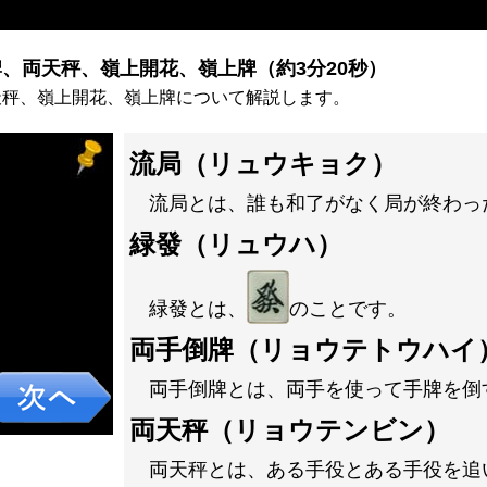
、両天秤、嶺上開花、嶺上牌（約3分20秒）
天秤、嶺上開花、嶺上牌について解説します。
流局（リュウキョク）
流局とは、誰も和了がなく局が終わっ
緑發（リュウハ）
緑發とは、
のことです。
両手倒牌（リョウテトウハイ
両手倒牌とは、両手を使って手牌を倒
両天秤（リョウテンビン）
両天秤とは、ある手役とある手役を追