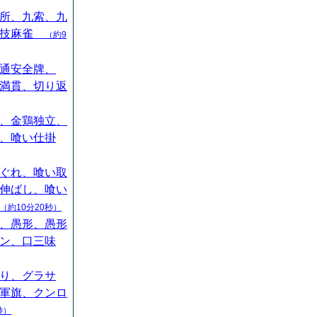
所、九索、九
競技麻雀
（約9
通安全牌、
満貫、切り返
、金鶏独立、
、喰い仕掛
ぐれ、喰い取
伸ばし、喰い
（約10分20秒）
、愚形、愚形
ン、口三味
り、グラサ
軍旗、クンロ
秒）