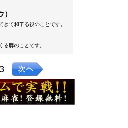
ウ）
てきて和了る役のことです。
くる牌のことです。
３