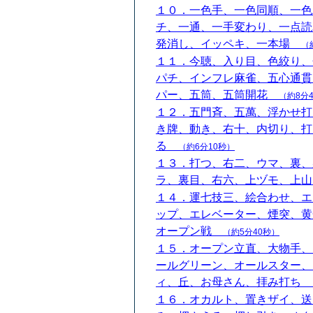
１０．一色手、一色同順、一色
チ、一通、一手変わり、一点読
発消し、イッペキ、一本場
（
１１．今聴、入り目、色絞り、
パチ、インフレ麻雀、五心通貫
パー、五筒、五筒開花
（約8分
１２．五門斉、五萬、浮かせ打
き牌、動き、右十、内切り、打
る
（約6分10秒）
１３．打つ、右二、ウマ、裏、
ラ、裏目、右六、上ヅモ、上
１４．運七技三、絵合わせ、エ
ップ、エレベーター、煙突、黄
オープン戦
（約5分40秒）
１５．オープン立直、大物手、
ールグリーン、オールスター、
ィ、丘、お母さん、拝み打ち
１６．オカルト、置きザイ、送