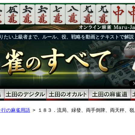
りたい上級者まで、ルール、役、戦略を動画とテキストで解説
ラ行の麻雀用語
１８３．流局、緑發、両手倒牌、両天秤、嶺