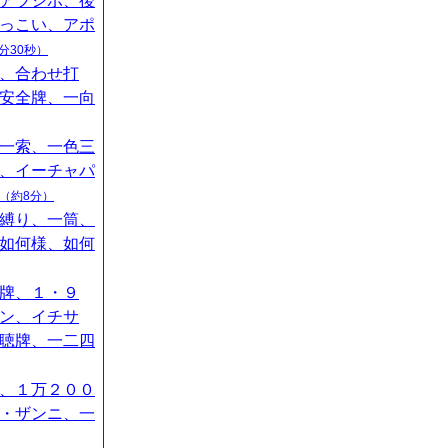
アツシボ、後
っこい、アポ
分30秒）
、合わせ打
安全牌、一向
一索、一色三
、イーチャパ
（約8分）
縛り、一筒、
如何様、如何
牌、１・９
ン、イチサ
聴牌、一二四
、１万２００
・ザンニ、一