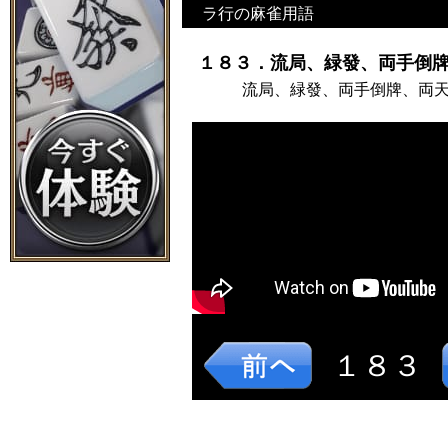
ラ行の麻雀用語
１８３．流局、緑發、両手倒牌
流局、緑發、両手倒牌、両
１８３