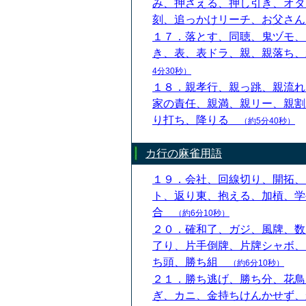
み、押さえる、押し引き、オタ
刻、追っかけリーチ、お父さ
１７．落とす、同聴、鬼ヅモ、
き、表、表ドラ、親、親落ち
4分30秒）
１８．親孝行、親っ跳、親流れ
家の責任、親満、親リー、親割
り打ち、降りる
（約5分40秒）
カ行の麻雀用語
１９．会社、回線切り、開拓、
ト、返り東、抱える、加槓、学
合
（約6分10秒）
２０．確和了、ガジ、風牌、数
了り、片手倒牌、片牌シャボ、
ち頭、勝ち組
（約6分10秒）
２１．勝ち逃げ、勝ち分、花鳥
ぎ、カニ、金持ちけんかせず、