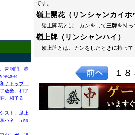
です。
嶺上開花（リンシャンカイホ
嶺上開花とは、カンをして王牌を持っ
嶺上牌（リンシャンハイ）
嶺上牌とは、カンをしたときに持って
、青洞門、赤
１８
約7分10秒）
和了トップ、
了放棄、和了
連荘、和了る
シスト、足止
、頭ハネ
（約9