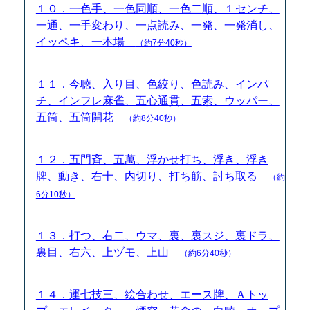
１０．一色手、一色同順、一色二順、１センチ、
一通、一手変わり、一点読み、一発、一発消し、
イッペキ、一本場
（約7分40秒）
１１．今聴、入り目、色絞り、色読み、インパ
チ、インフレ麻雀、五心通貫、五索、ウッパー、
五筒、五筒開花
（約8分40秒）
１２．五門斉、五萬、浮かせ打ち、浮き、浮き
牌、動き、右十、内切り、打ち筋、討ち取る
（約
6分10秒）
１３．打つ、右二、ウマ、裏、裏スジ、裏ドラ、
裏目、右六、上ヅモ、上山
（約6分40秒）
１４．運七技三、絵合わせ、エース牌、Ａトッ