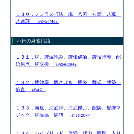
１３０．ノンラス打法、場、八索、八筒、八萬、
八連荘
（約2分40秒）
ハ行の麻雀用語
１３１．牌、牌温読み、牌価値論、牌技指導、配
給原点、牌交換
（約3分20秒）
１３２．牌効率、牌さばき、牌姿、牌式、牌勢、
倍直
（約4分）
１３３．海底、海底牌、海底撈月、配牌、配牌マ
ジック、牌品高、牌譜
（約3分20秒）
１３４．ハイブリッド、倍満、牌山、牌理、入り