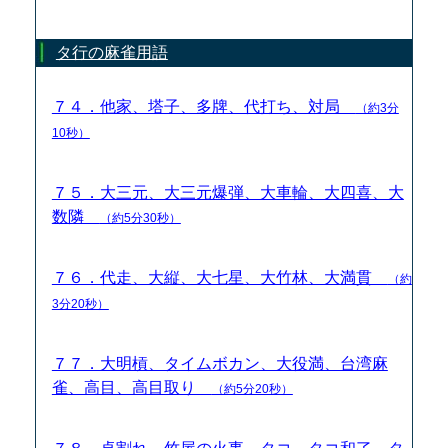
タ行の麻雀用語
７４．他家、塔子、多牌、代打ち、対局
（約3分
10秒）
７５．大三元、大三元爆弾、大車輪、大四喜、大
数隣
（約5分30秒）
７６．代走、大縦、大七星、大竹林、大満貫
（約
3分20秒）
７７．大明槓、タイムボカン、大役満、台湾麻
雀、高目、高目取り
（約5分20秒）