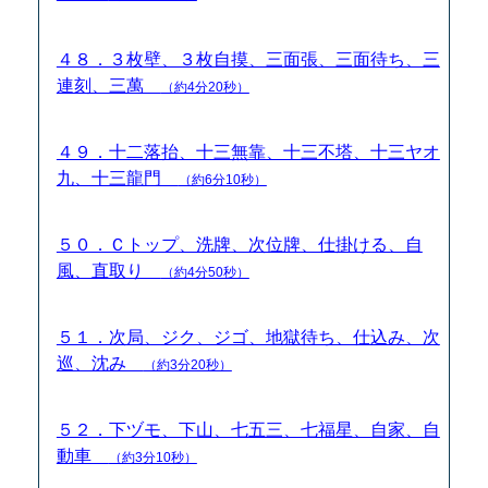
４８．３枚壁、３枚自摸、三面張、三面待ち、三
連刻、三萬
（約4分20秒）
４９．十二落抬、十三無靠、十三不塔、十三ヤオ
九、十三龍門
（約6分10秒）
５０．Ｃトップ、洗牌、次位牌、仕掛ける、自
風、直取り
（約4分50秒）
５１．次局、ジク、ジゴ、地獄待ち、仕込み、次
巡、沈み
（約3分20秒）
５２．下ヅモ、下山、七五三、七福星、自家、自
動車
（約3分10秒）