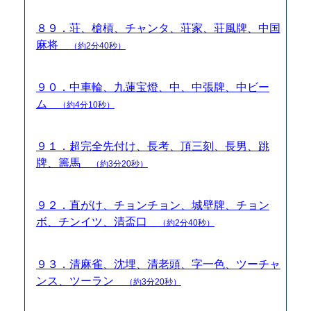
８９．荘、槍槓、チャンタ、荘家、荘風牌、中国
麻将
（約2分40秒）
９０．中車輪、九蓮宝燈、中、中張牌、中ビー
ム
（約4分10秒）
９１．超完全先付け、長考、頂三刻、長男、跳
牌、籌馬
（約3分20秒）
９２．直がけ、チョンチョン、城壁牌、チョン
ボ、チンイツ、清盃口
（約2分40秒）
９３．清麻雀、沈埋、清老頭、字一色、ツーチャ
ンス、ツーラン
（約3分20秒）