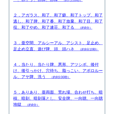
２．アガラス、和了、和了癖、和了トップ、和了
逃し、和了牌、和了番、和了放棄、和了目、和了
役、和了やめ、和了連荘、和了る
（約8分）
３．亜空間、アルシーアル、アシスト、足止め、
足止め立直、遊び牌、頭、頭ハネ
（約9分10秒）
４．当たり、当たり牌、悪形、アツシボ、後付
け、後引っかけ、穴待ち、脂っこい、アポロルー
ル、アヤ牌、洗う
（約8分30秒）
５．ありあり、亜両面、荒れ場、合わせ打ち、暗
槓、暗刻、暗刻落とし、安全牌、一向聴、一向聴
地獄
（約8分）