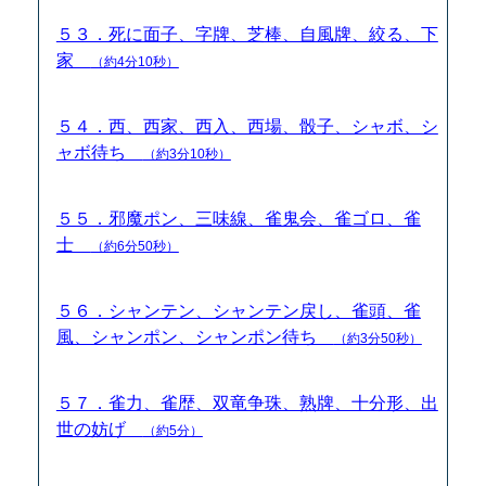
５３．死に面子、字牌、芝棒、自風牌、絞る、下
家
（約4分10秒）
５４．西、西家、西入、西場、骰子、シャボ、シ
ャボ待ち
（約3分10秒）
５５．邪魔ポン、三味線、雀鬼会、雀ゴロ、雀
士
（約6分50秒）
５６．シャンテン、シャンテン戻し、雀頭、雀
風、シャンポン、シャンポン待ち
（約3分50秒）
５７．雀力、雀歴、双竜争珠、熟牌、十分形、出
世の妨げ
（約5分）