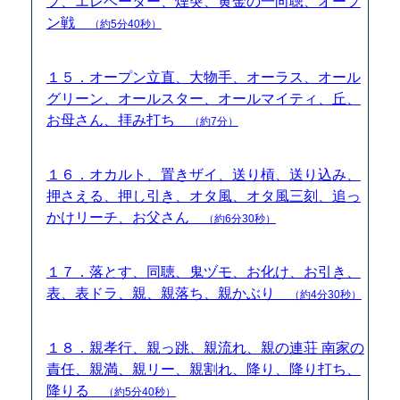
プ、エレベーター、煙突、黄金の一向聴、オープ
ン戦
（約5分40秒）
１５．オープン立直、大物手、オーラス、オール
グリーン、オールスター、オールマイティ、丘、
お母さん、拝み打ち
（約7分）
１６．オカルト、置きザイ、送り槓、送り込み、
押さえる、押し引き、オタ風、オタ風三刻、追っ
かけリーチ、お父さん
（約6分30秒）
１７．落とす、同聴、鬼ヅモ、お化け、お引き、
表、表ドラ、親、親落ち、親かぶり
（約4分30秒）
１８．親孝行、親っ跳、親流れ、親の連荘 南家の
責任、親満、親リー、親割れ、降り、降り打ち、
降りる
（約5分40秒）