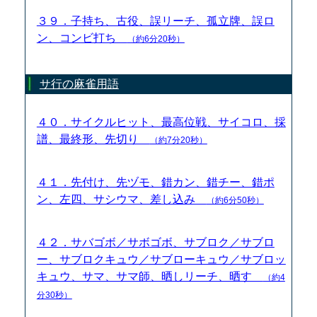
３９．子持ち、古役、誤リーチ、孤立牌、誤ロ
ン、コンビ打ち
（約6分20秒）
サ行の麻雀用語
４０．サイクルヒット、最高位戦、サイコロ、採
譜、最終形、先切り
（約7分20秒）
４１．先付け、先ヅモ、錯カン、錯チー、錯ポ
ン、左四、サシウマ、差し込み
（約6分50秒）
４２．サバゴボ／サボゴボ、サブロク／サブロ
ー、サブロクキュウ／サブローキュウ／サブロッ
キュウ、サマ、サマ師、晒しリーチ、晒す
（約4
分30秒）