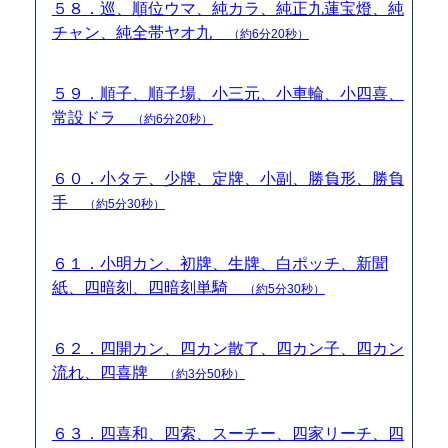
５８．巡、順位ウマ、純カラ、純正九蓮宝燈、純
チャン、純全帯ヤオ九
（約6分20秒）
５９．順子、順子場、小三元、小車輪、小四喜、
常設ドラ
（約6分20秒）
６０．小タテ、少牌、定牌、小副、勝負形、勝負
手
（約5分30秒）
６１．小明カン、初牌、生牌、白ポッチ、新聞
紙、四暗刻、四暗刻単騎
（約5分30秒）
６２．四開カン、四カン散了、四カン子、四カン
流れ、四喜牌
（約3分50秒）
６３．四喜和、四索、スーチー、四家リーチ、四