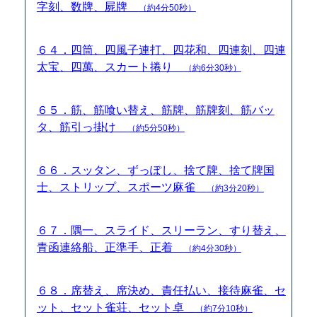
字刻、数牌、屍牌
（約4分50秒）
６４．四筒、四風子連打、四花和、四連刻、四連
太宝、四萬、スカート捲り
（約6分30秒）
６５．筋、筋喰い替え、筋牌、筋牌刻、筋バッ
タ、筋引っ掛け
（約5分50秒）
６６．スッタン、ずっぽし、捨て牌、捨て牌国
士、ストリップ、スポーツ麻雀
（約3分20秒）
６７．隅一、スライド、スリーラン、すり替え、
青函連絡船、正準手、正着
（約4分30秒）
６８．席替え、席決め、責任払い、接待麻雀、セ
ット、セット雀荘、セット卓
（約7分10秒）