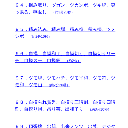
９４．掴み取り、ヅガン、ツカンポ、ツキ牌、突
っ張る、燕返し
（約3分20秒）
９５．積み込み、積み場、積み符、積み棒、ツメ
シボ
（約2分10秒）
９６．自摸、自摸和了、自摸切り、自摸切りリー
チ、自摸スー、自摸筋
（約2分）
９７．ツモ牌、ツモハチ、ツモ平和、ツモ符、ツ
モ和、ツモ山
（約2分20秒）
９８．自摸られ貧乏、自摸り三暗刻、自摸り四暗
刻、自摸り損、吊り芸、出和了り
（約3分10秒）
９９．頂張牌、出親、出来メンツ、出禁、デジタ