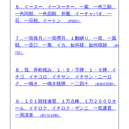
６．イースー、イースーチー、一索、一色三順、
一色同順、一色四順、井圏、イーチャパオ、一
荘、一荘戦、イートン
（約8分）
７．一筒摸月／一筒撈月、１翻縛り、一筒、一風
戦、一盃口、一萬、イカ、如何様、如何様師
（約
7分）
８．筏、井桁積み、１・９・字牌、１・９牌、イ
チゴ、イチコロ、イチサン、イチサン・ニーロ
ク、一鳴き、一鳴き聴牌、一二四十
（約8分50秒）
９．１０１競技連盟、１万点棒、１万２０００オ
ール、イチロク、イチロク・ザンニ、一気通貫、
一局清算
（約7分10秒）