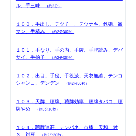
ル、手三味
（約2分）
１００．手出し、テツチー、テツナキ、鉄砲、徹
マン、手積み
（約2分30秒）
１０１．手なり、手の内、手牌、手牌読み、デバ
サイ、手拍子
（約3分30秒）
１０２．出目、手役、手役派、天衣無縫、テンコ
シャンコ、デンデン
（約2分50秒）
１０３．天牌、聴牌、聴牌効率、聴牌タバコ、聴
牌やめ
（約3分10秒）
１０４．聴牌連荘、テンパネ、点棒、天和、対
３、対死
（約2分20秒）