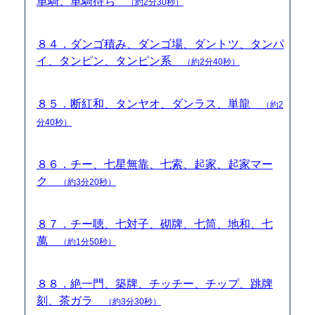
単騎、単騎待ち
（約2分30秒）
８４．ダンゴ積み、ダンゴ場、ダントツ、タンパ
イ、タンピン、タンピン系
（約2分40秒）
８５．断紅和、タンヤオ、ダンラス、単龍
（約2
分40秒）
８６．チー、七星無靠、七索、起家、起家マー
ク
（約3分20秒）
８７．チー聴、七対子、砌牌、七筒、地和、七
萬
（約1分50秒）
８８．絶一門、築牌、チッチー、チップ、跳牌
刻、茶ガラ
（約3分30秒）