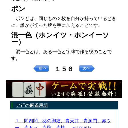
ポン
ポンとは、同じもの２枚を自分が持っているとき
に、誰かが切った牌を手に加えることです。
混一色（ホンイツ・ホンイーソ
ー）
混一色とは、ある一色と字牌で作る役のことで
す。
１５６
ア行の麻雀用語
１．間四間、葵の御紋、青天井、青洞門、赤ウ
ー、赤ドラ、赤牌、赤棒
（約7分10秒）