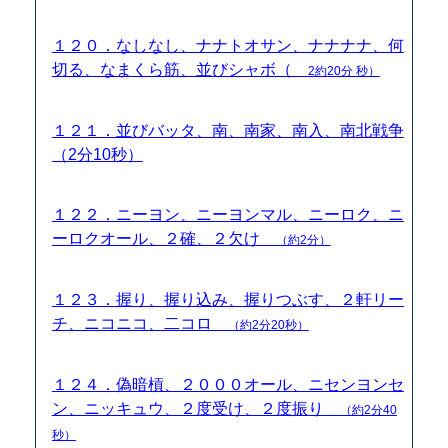
１２０．なしなし、ナナトオサン、ナナナナ、何
切る、なまくら筋、並びシャボ（
2約20分 秒）
１２１．並びバッタ、南、南家、南入、南北戦争
（2分10秒）
１２２．ニーヨン、ニーヨンマル、ニーロク、ニ
ーロクオール、２確、２欠け
（約2分）
１２３．握り、握り込み、握りつぶす、２軒リー
チ、ニコニコ、二コロ
（約2分20秒）
１２４．偽暗槓、２０００オール、ニセンヨンセ
ン、ニッキュウ、２度受け、２度振り
（約2分40
秒）