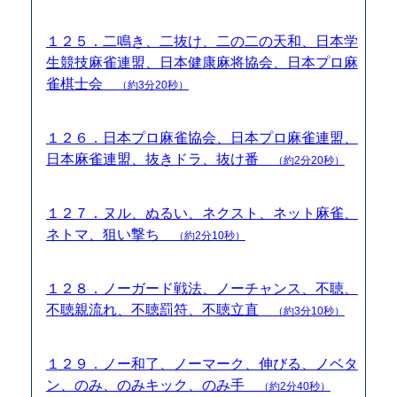
１２５．二鳴き、二抜け、二の二の天和、日本学
生競技麻雀連盟、日本健康麻将協会、日本プロ麻
雀棋士会
（約3分20秒）
１２６．日本プロ麻雀協会、日本プロ麻雀連盟、
日本麻雀連盟、抜きドラ、抜け番
（約2分20秒）
１２７．ヌル、ぬるい、ネクスト、ネット麻雀、
ネトマ、狙い撃ち
（約2分10秒）
１２８．ノーガード戦法、ノーチャンス、不聴、
不聴親流れ、不聴罰符、不聴立直
（約3分10秒）
１２９．ノー和了、ノーマーク、伸びる、ノベタ
ン、のみ、のみキック、のみ手
（約2分40秒）