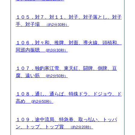
１０５．対７、対１１、対子、対子落とし、対子
手、対子場
（約2分30秒）
１０６．対々和、推牌、対面、導火線、頭槓和、
同巡内振聴
(約3分30秒）
１０７．独釣寒江雪、東天紅、闘牌、倒牌、豆
腐、遠い筋
(約2分50秒）
１０８．通し、通らば、特殊ドラ、ドジョウ、ド
高め
(約2分50秒）
１０９．途中流局、特急券、取っ払い、トッパ
ン、トップ、トップ賞
（約2分20秒）