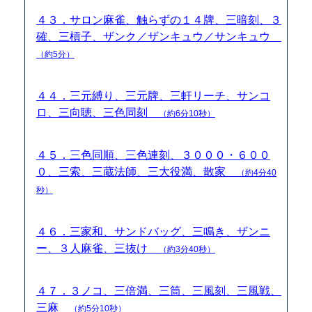
４３．サロン麻雀、触らずの１４牌、三暗刻、３
確、三槓子、ザンク／ザンキュウ／サンキュウ
（約5分）
４４．三元縛り、三元牌、三軒リーチ、サンコ
ロ、三向聴、三色同刻
（約6分10秒）
４５．三色同順、三色連刻、３０００・６００
０、三索、三蔵法師、三大役満、散家
（約4分40
秒）
４６．三家和、サンドバッグ、三鳴き、ザンニ
ー、３人麻雀、三抜け
（約3分40秒）
４７．３ノコ、三倍満、三筒、三風刻、三風戦、
三麻
（約5分10秒）