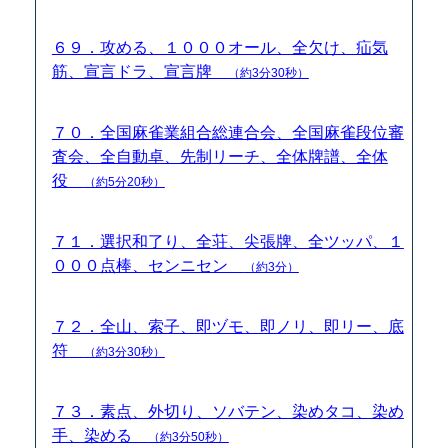
６９．攻める、１０００オール、全欠け、疝気
筋、宣言ドラ、宣言牌
（約3分30秒）
７０．全国麻雀業組合総連合会、全国麻雀段位審
査会、全自動卓、先制リーチ、全体牌譜、全体
役
（約5分20秒）
７１．選択和了り、全荘、尖張牌、全ツッパ、１
０００点棒、センニセン
（約3分）
７２．全山、索子、即ヅモ、即ノリ、即リー、底
符
（約3分30秒）
７３．素点、外切り、ソバテン、染めタコ、染め
手、染める
（約3分50秒）