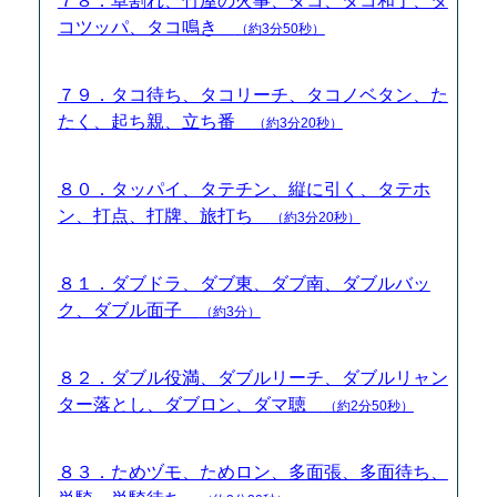
７８．卓割れ、竹屋の火事、タコ、タコ和了、タ
コツッパ、タコ鳴き
（約3分50秒）
７９．タコ待ち、タコリーチ、タコノベタン、た
たく、起ち親、立ち番
（約3分20秒）
８０．タッパイ、タテチン、縦に引く、タテホ
ン、打点、打牌、旅打ち
（約3分20秒）
８１．ダブドラ、ダブ東、ダブ南、ダブルバッ
ク、ダブル面子
（約3分）
８２．ダブル役満、ダブルリーチ、ダブルリャン
ター落とし、ダブロン、ダマ聴
（約2分50秒）
８３．ためヅモ、ためロン、多面張、多面待ち、