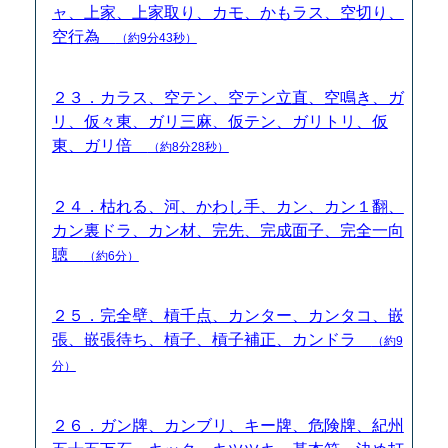
ャ、上家、上家取り、カモ、かもラス、空切り、
空行為
（約9分43秒）
２３．カラス、空テン、空テン立直、空鳴き、ガ
リ、仮々東、ガリ三麻、仮テン、ガリトリ、仮
東、ガリ倍
（約8分28秒）
２４．枯れる、河、かわし手、カン、カン１翻、
カン裏ドラ、カン材、完先、完成面子、完全一向
聴
（約6分）
２５．完全壁、槓千点、カンター、カンタコ、嵌
張、嵌張待ち、槓子、槓子補正、カンドラ
（約9
分）
２６．ガン牌、カンブリ、キー牌、危険牌、紀州