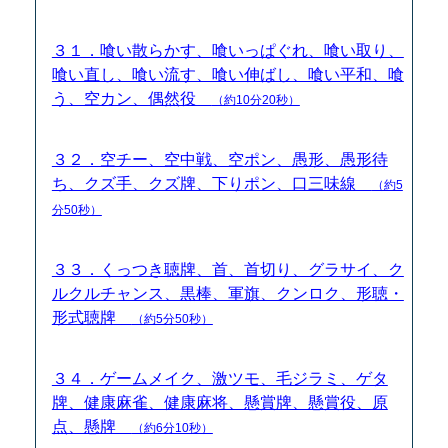
３１．喰い散らかす、喰いっぱぐれ、喰い取り、
喰い直し、喰い流す、喰い伸ばし、喰い平和、喰
う、空カン、偶然役
（約10分20秒）
３２．空チー、空中戦、空ポン、愚形、愚形待
ち、クズ手、クズ牌、下りポン、口三味線
（約5
分50秒）
３３．くっつき聴牌、首、首切り、グラサイ、ク
ルクルチャンス、黒棒、軍旗、クンロク、形聴・
形式聴牌
（約5分50秒）
３４．ゲームメイク、激ツモ、毛ジラミ、ゲタ
牌、健康麻雀、健康麻将、懸賞牌、懸賞役、原
点、懸牌
（約6分10秒）