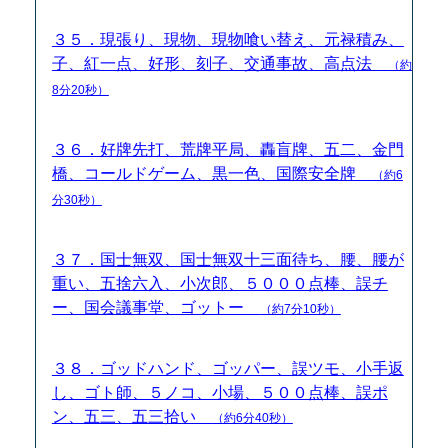
３５．現張り、現物、現物喰い替え、元禄積み、
子、紅一点、好形、刻子、交通事故、高点法
（約
8分20秒）
３６．好牌先打、荒牌平局、轟盲牌、五二、金門
橋、コールドゲーム、黒一色、国際安全牌
（約6
分30秒）
３７．国士無双、国士無双十三面待ち、腰、腰が
重い、五捨六入、小次郎、５０００点棒、誤チ
ー、国会議事堂、ゴットー
（約7分10秒）
３８．ゴッドハンド、ゴッパー、誤ツモ、小手返
し、ゴト師、５ノコ、小場、５００点棒、誤ポ
ン、五三、五三拾い
（約6分40秒）