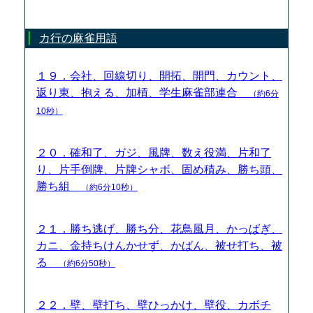
カ行の麻雀用語
１９．会社、回線切り、開拓、開門、カウント、
返り東、抱える、加槓、学生麻雀部連合
（約6分
10秒）
２０．確和了、ガジ、風牌、数え役満、片和了
り、片手倒牌、片牌シャボ、固め積み、勝ち頭、
勝ち組
（約6分10秒）
２１．勝ち逃げ、勝ち分、花鳥風月、かっぱぎ、
カニ、金持ちけんかせず、かばん、被せ打ち、被
る
（約6分50秒）
２２．壁、壁打ち、壁ひっかけ、壁役、カボチ