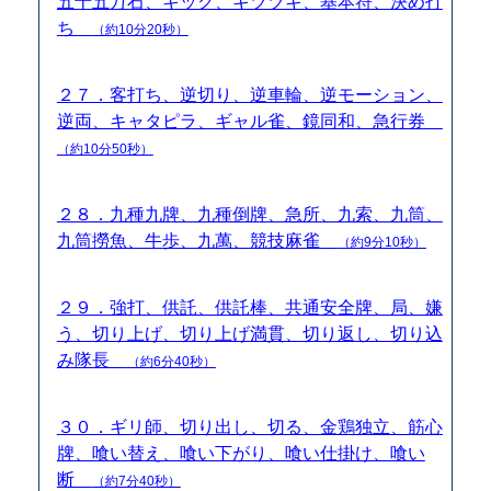
五十五万石、キック、キツツキ、基本符、決め打
ち
（約10分20秒）
２７．客打ち、逆切り、逆車輪、逆モーション、
逆両、キャタピラ、ギャル雀、鏡同和、急行券
（約10分50秒）
２８．九種九牌、九種倒牌、急所、九索、九筒、
九筒撈魚、牛歩、九萬、競技麻雀
（約9分10秒）
２９．強打、供託、供託棒、共通安全牌、局、嫌
う、切り上げ、切り上げ満貫、切り返し、切り込
み隊長
（約6分40秒）
３０．ギリ師、切り出し、切る、金鶏独立、筋心
牌、喰い替え、喰い下がり、喰い仕掛け、喰い
断
（約7分40秒）