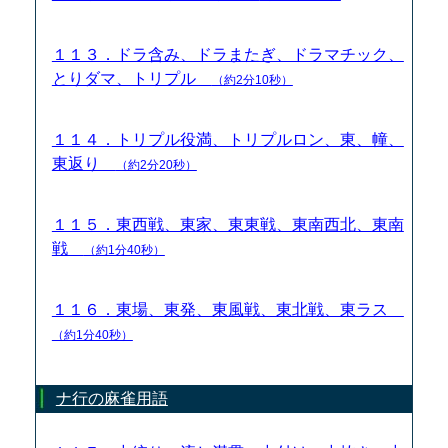
１１３．ドラ含み、ドラまたぎ、ドラマチック、
とりダマ、トリプル
（約2分10秒）
１１４．トリプル役満、トリプルロン、東、幢、
東返り
（約2分20秒）
１１５．東西戦、東家、東東戦、東南西北、東南
戦
（約1分40秒）
１１６．東場、東発、東風戦、東北戦、東ラス
（約1分40秒）
ナ行の麻雀用語