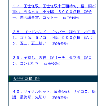
３７．国士無双、国士無双十三面待ち、腰、腰が
重い、五捨六入、小次郎、５０００点棒、誤チ
ー、国会議事堂、ゴットー
（約7分10秒）
３８．ゴッドハンド、ゴッパー、誤ツモ、小手返
し、ゴト師、５ノコ、小場、５００点棒、誤ポ
ン、五三、五三拾い
（約6分40秒）
３９．子持ち、古役、誤リーチ、孤立牌、誤ロ
ン、コンビ打ち
（約6分20秒）
サ行の麻雀用語
４０．サイクルヒット、最高位戦、サイコロ、採
譜、最終形、先切り
（約7分20秒）