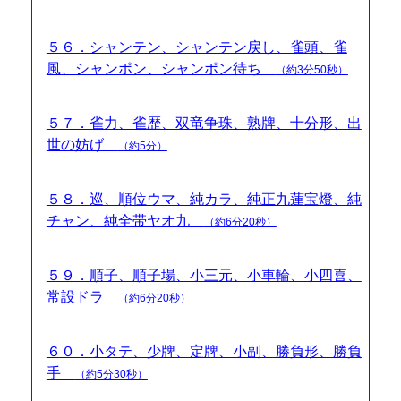
５６．シャンテン、シャンテン戻し、雀頭、雀
風、シャンポン、シャンポン待ち
（約3分50秒）
５７．雀力、雀歴、双竜争珠、熟牌、十分形、出
世の妨げ
（約5分）
５８．巡、順位ウマ、純カラ、純正九蓮宝燈、純
チャン、純全帯ヤオ九
（約6分20秒）
５９．順子、順子場、小三元、小車輪、小四喜、
常設ドラ
（約6分20秒）
６０．小タテ、少牌、定牌、小副、勝負形、勝負
手
（約5分30秒）