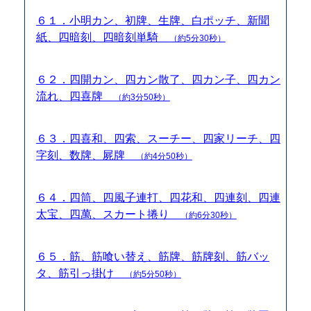
６１．小明カン、初牌、生牌、白ポッチ、新聞
紙、四暗刻、四暗刻単騎
（約5分30秒）
６２．四開カン、四カン散了、四カン子、四カン
流れ、四喜牌
（約3分50秒）
６３．四喜和、四索、スーチー、四家リーチ、四
字刻、数牌、屍牌
（約4分50秒）
６４．四筒、四風子連打、四花和、四連刻、四連
太宝、四萬、スカート捲り
（約6分30秒）
６５．筋、筋喰い替え、筋牌、筋牌刻、筋バッ
タ、筋引っ掛け
（約5分50秒）