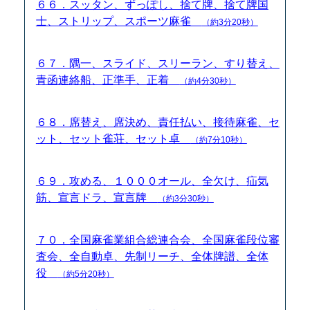
６６．スッタン、ずっぽし、捨て牌、捨て牌国
士、ストリップ、スポーツ麻雀
（約3分20秒）
６７．隅一、スライド、スリーラン、すり替え、
青函連絡船、正準手、正着
（約4分30秒）
６８．席替え、席決め、責任払い、接待麻雀、セ
ット、セット雀荘、セット卓
（約7分10秒）
６９．攻める、１０００オール、全欠け、疝気
筋、宣言ドラ、宣言牌
（約3分30秒）
７０．全国麻雀業組合総連合会、全国麻雀段位審
査会、全自動卓、先制リーチ、全体牌譜、全体
役
（約5分20秒）