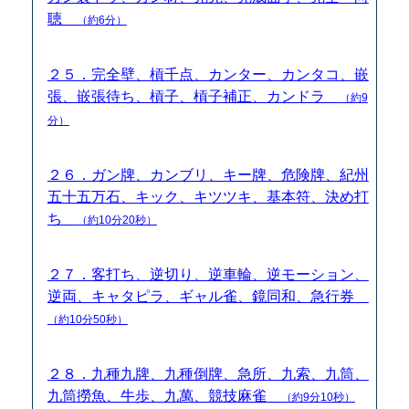
聴
（約6分）
２５．完全壁、槓千点、カンター、カンタコ、嵌
張、嵌張待ち、槓子、槓子補正、カンドラ
（約9
分）
２６．ガン牌、カンブリ、キー牌、危険牌、紀州
五十五万石、キック、キツツキ、基本符、決め打
ち
（約10分20秒）
２７．客打ち、逆切り、逆車輪、逆モーション、
逆両、キャタピラ、ギャル雀、鏡同和、急行券
（約10分50秒）
２８．九種九牌、九種倒牌、急所、九索、九筒、
九筒撈魚、牛歩、九萬、競技麻雀
（約9分10秒）