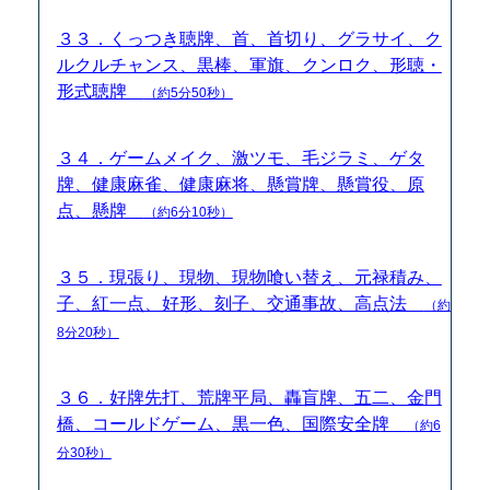
３３．くっつき聴牌、首、首切り、グラサイ、ク
ルクルチャンス、黒棒、軍旗、クンロク、形聴・
形式聴牌
（約5分50秒）
３４．ゲームメイク、激ツモ、毛ジラミ、ゲタ
牌、健康麻雀、健康麻将、懸賞牌、懸賞役、原
点、懸牌
（約6分10秒）
３５．現張り、現物、現物喰い替え、元禄積み、
子、紅一点、好形、刻子、交通事故、高点法
（約
8分20秒）
３６．好牌先打、荒牌平局、轟盲牌、五二、金門
橋、コールドゲーム、黒一色、国際安全牌
（約6
分30秒）