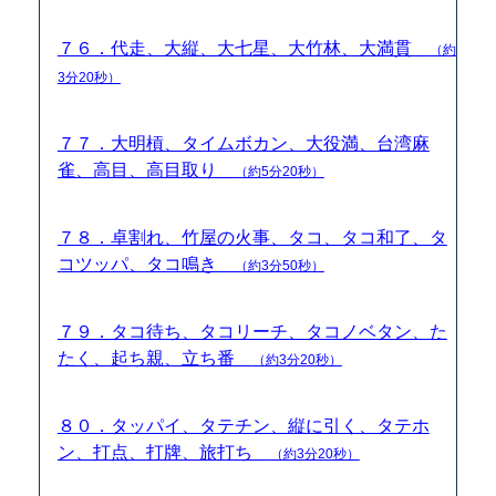
７６．代走、大縦、大七星、大竹林、大満貫
（約
3分20秒）
７７．大明槓、タイムボカン、大役満、台湾麻
雀、高目、高目取り
（約5分20秒）
７８．卓割れ、竹屋の火事、タコ、タコ和了、タ
コツッパ、タコ鳴き
（約3分50秒）
７９．タコ待ち、タコリーチ、タコノベタン、た
たく、起ち親、立ち番
（約3分20秒）
８０．タッパイ、タテチン、縦に引く、タテホ
ン、打点、打牌、旅打ち
（約3分20秒）