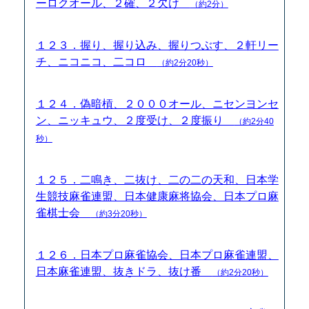
ーロクオール、２確、２欠け
（約2分）
１２３．握り、握り込み、握りつぶす、２軒リー
チ、ニコニコ、二コロ
（約2分20秒）
１２４．偽暗槓、２０００オール、ニセンヨンセ
ン、ニッキュウ、２度受け、２度振り
（約2分40
秒）
１２５．二鳴き、二抜け、二の二の天和、日本学
生競技麻雀連盟、日本健康麻将協会、日本プロ麻
雀棋士会
（約3分20秒）
１２６．日本プロ麻雀協会、日本プロ麻雀連盟、
日本麻雀連盟、抜きドラ、抜け番
（約2分20秒）