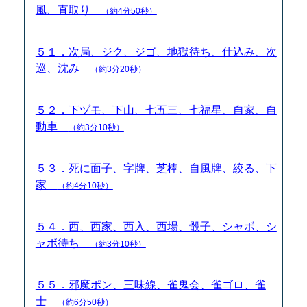
風、直取り
（約4分50秒）
５１．次局、ジク、ジゴ、地獄待ち、仕込み、次
巡、沈み
（約3分20秒）
５２．下ヅモ、下山、七五三、七福星、自家、自
動車
（約3分10秒）
５３．死に面子、字牌、芝棒、自風牌、絞る、下
家
（約4分10秒）
５４．西、西家、西入、西場、骰子、シャボ、シ
ャボ待ち
（約3分10秒）
５５．邪魔ポン、三味線、雀鬼会、雀ゴロ、雀
士
（約6分50秒）