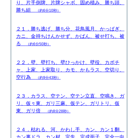
り、片手倒牌、片牌シャボ、固め積み、勝ち頭、
勝ち組
（約6分10秒）
２１．勝ち逃げ、勝ち分、花鳥風月、かっぱぎ、
カニ、金持ちけんかせず、かばん、被せ打ち、被
る
（約6分50秒）
２２．壁、壁打ち、壁ひっかけ、壁役、カボチ
ャ、上家、上家取り、カモ、かもラス、空切り、
空行為
（約9分43秒）
２３．カラス、空テン、空テン立直、空鳴き、ガ
リ、仮々東、ガリ三麻、仮テン、ガリトリ、仮
東、ガリ倍
（約8分28秒）
２４．枯れる、河、かわし手、カン、カン１翻、
カン裏ドラ、カン材、完先、完成面子、完全一向