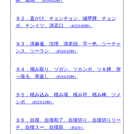
牌、籌馬
（約3分20秒）
９２．直がけ、チョンチョン、城壁牌、チョン
ボ、チンイツ、清盃口
（約2分40秒）
９３．清麻雀、沈埋、清老頭、字一色、ツーチャ
ンス、ツーラン
（約3分20秒）
９４．掴み取り、ヅガン、ツカンポ、ツキ牌、突
っ張る、燕返し
（約3分20秒）
９５．積み込み、積み場、積み符、積み棒、ツメ
シボ
（約2分10秒）
９６．自摸、自摸和了、自摸切り、自摸切りリー
チ、自摸スー、自摸筋
（約2分）