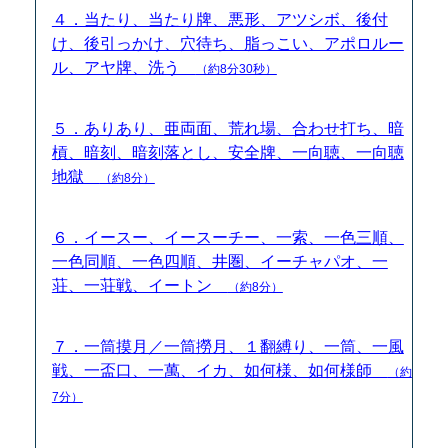
４．当たり、当たり牌、悪形、アツシボ、後付
け、後引っかけ、穴待ち、脂っこい、アポロルー
ル、アヤ牌、洗う
（約8分30秒）
５．ありあり、亜両面、荒れ場、合わせ打ち、暗
槓、暗刻、暗刻落とし、安全牌、一向聴、一向聴
地獄
（約8分）
６．イースー、イースーチー、一索、一色三順、
一色同順、一色四順、井圏、イーチャパオ、一
荘、一荘戦、イートン
（約8分）
７．一筒摸月／一筒撈月、１翻縛り、一筒、一風
戦、一盃口、一萬、イカ、如何様、如何様師
（約
7分）