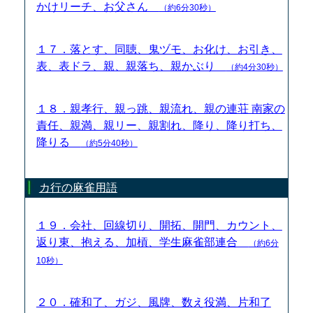
かけリーチ、お父さん
（約6分30秒）
１７．落とす、同聴、鬼ヅモ、お化け、お引き、
表、表ドラ、親、親落ち、親かぶり
（約4分30秒）
１８．親孝行、親っ跳、親流れ、親の連荘 南家の
責任、親満、親リー、親割れ、降り、降り打ち、
降りる
（約5分40秒）
カ行の麻雀用語
１９．会社、回線切り、開拓、開門、カウント、
返り東、抱える、加槓、学生麻雀部連合
（約6分
10秒）
２０．確和了、ガジ、風牌、数え役満、片和了