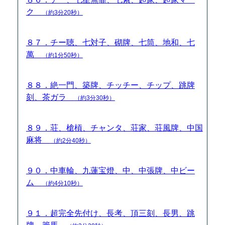
ク
（約3分20秒）
８７．チー聴、七対子、砌牌、七筒、地和、七
萬
（約1分50秒）
８８．絶一門、築牌、チッチー、チップ、跳牌
刻、茶ガラ
（約3分30秒）
８９．荘、槍槓、チャンタ、荘家、荘風牌、中国
麻将
（約2分40秒）
９０．中車輪、九蓮宝燈、中、中張牌、中ビー
ム
（約4分10秒）
９１．超完全先付け、長考、頂三刻、長男、跳