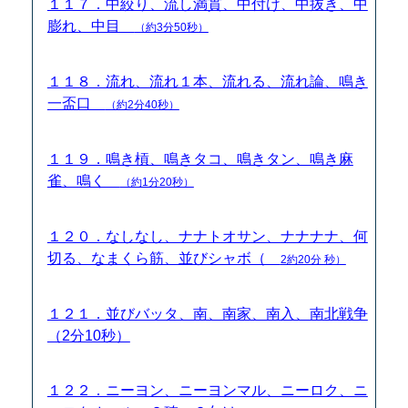
１１７．中絞り、流し満貫、中付け、中抜き、中
膨れ、中目
（約3分50秒）
１１８．流れ、流れ１本、流れる、流れ論、鳴き
一盃口
（約2分40秒）
１１９．鳴き槓、鳴きタコ、鳴きタン、鳴き麻
雀、鳴く
（約1分20秒）
１２０．なしなし、ナナトオサン、ナナナナ、何
切る、なまくら筋、並びシャボ（
2約20分 秒）
１２１．並びバッタ、南、南家、南入、南北戦争
（2分10秒）
１２２．ニーヨン、ニーヨンマル、ニーロク、ニ