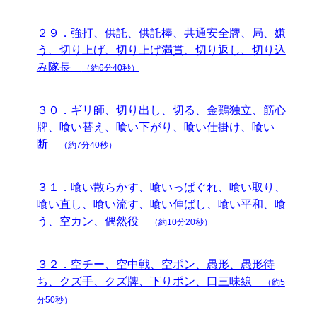
２９．強打、供託、供託棒、共通安全牌、局、嫌
う、切り上げ、切り上げ満貫、切り返し、切り込
み隊長
（約6分40秒）
３０．ギリ師、切り出し、切る、金鶏独立、筋心
牌、喰い替え、喰い下がり、喰い仕掛け、喰い
断
（約7分40秒）
３１．喰い散らかす、喰いっぱぐれ、喰い取り、
喰い直し、喰い流す、喰い伸ばし、喰い平和、喰
う、空カン、偶然役
（約10分20秒）
３２．空チー、空中戦、空ポン、愚形、愚形待
ち、クズ手、クズ牌、下りポン、口三味線
（約5
分50秒）