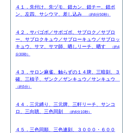
４１．先付け、先ヅモ、錯カン、錯チー、錯ポ
ン、左四、サシウマ、差し込み
（約6分50秒）
４２．サバゴボ／サボゴボ、サブロク／サブロ
ー、サブロクキュウ／サブローキュウ／サブロッ
キュウ、サマ、サマ師、晒しリーチ、晒す
（約4
分30秒）
４３．サロン麻雀、触らずの１４牌、三暗刻、３
確、三槓子、ザンク／ザンキュウ／サンキュウ
（約5分）
４４．三元縛り、三元牌、三軒リーチ、サンコ
ロ、三向聴、三色同刻
（約6分10秒）
４５．三色同順、三色連刻、３０００・６００