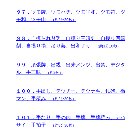
９７．ツモ牌、ツモハチ、ツモ平和、ツモ符、ツ
モ和、ツモ山
（約2分20秒）
９８．自摸られ貧乏、自摸り三暗刻、自摸り四暗
刻、自摸り損、吊り芸、出和了り
（約3分10秒）
９９．頂張牌、出親、出来メンツ、出禁、デジタ
ル、手三味
（約2分）
１００．手出し、テツチー、テツナキ、鉄砲、徹
マン、手積み
（約2分30秒）
１０１．手なり、手の内、手牌、手牌読み、デバ
サイ、手拍子
（約3分30秒）