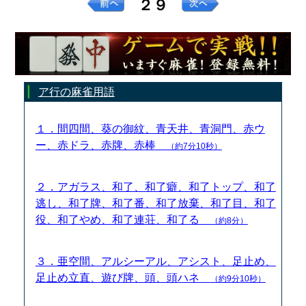
２９
ア行の麻雀用語
１．間四間、葵の御紋、青天井、青洞門、赤ウ
ー、赤ドラ、赤牌、赤棒
（約7分10秒）
２．アガラス、和了、和了癖、和了トップ、和了
逃し、和了牌、和了番、和了放棄、和了目、和了
役、和了やめ、和了連荘、和了る
（約8分）
３．亜空間、アルシーアル、アシスト、足止め、
足止め立直、遊び牌、頭、頭ハネ
（約9分10秒）