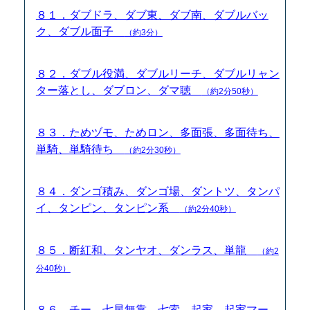
８１．ダブドラ、ダブ東、ダブ南、ダブルバッ
ク、ダブル面子
（約3分）
８２．ダブル役満、ダブルリーチ、ダブルリャン
ター落とし、ダブロン、ダマ聴
（約2分50秒）
８３．ためヅモ、ためロン、多面張、多面待ち、
単騎、単騎待ち
（約2分30秒）
８４．ダンゴ積み、ダンゴ場、ダントツ、タンパ
イ、タンピン、タンピン系
（約2分40秒）
８５．断紅和、タンヤオ、ダンラス、単龍
（約2
分40秒）
８６．チー、七星無靠、七索、起家、起家マー