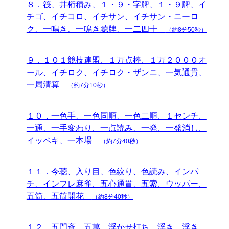
８．筏、井桁積み、１・９・字牌、１・９牌、イ
チゴ、イチコロ、イチサン、イチサン・ニーロ
ク、一鳴き、一鳴き聴牌、一二四十
（約8分50秒）
９．１０１競技連盟、１万点棒、１万２０００オ
ール、イチロク、イチロク・ザンニ、一気通貫、
一局清算
（約7分10秒）
１０．一色手、一色同順、一色二順、１センチ、
一通、一手変わり、一点読み、一発、一発消し、
イッペキ、一本場
（約7分40秒）
１１．今聴、入り目、色絞り、色読み、インパ
チ、インフレ麻雀、五心通貫、五索、ウッパー、
五筒、五筒開花
（約8分40秒）
１２．五門斉、五萬、浮かせ打ち、浮き、浮き