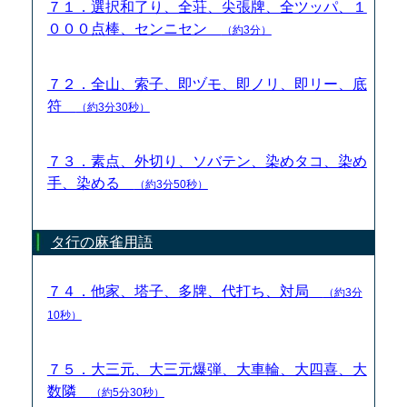
７１．選択和了り、全荘、尖張牌、全ツッパ、１
０００点棒、センニセン
（約3分）
７２．全山、索子、即ヅモ、即ノリ、即リー、底
符
（約3分30秒）
７３．素点、外切り、ソバテン、染めタコ、染め
手、染める
（約3分50秒）
タ行の麻雀用語
７４．他家、塔子、多牌、代打ち、対局
（約3分
10秒）
７５．大三元、大三元爆弾、大車輪、大四喜、大
数隣
（約5分30秒）