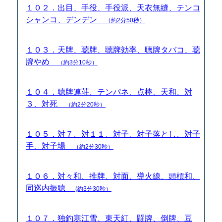
１０２．出目、手役、手役派、天衣無縫、テンコ
シャンコ、デンデン
（約2分50秒）
１０３．天牌、聴牌、聴牌効率、聴牌タバコ、聴
牌やめ
（約3分10秒）
１０４．聴牌連荘、テンパネ、点棒、天和、対
３、対死
（約2分20秒）
１０５．対７、対１１、対子、対子落とし、対子
手、対子場
（約2分30秒）
１０６．対々和、推牌、対面、導火線、頭槓和、
同巡内振聴
(約3分30秒）
１０７．独釣寒江雪、東天紅、闘牌、倒牌、豆