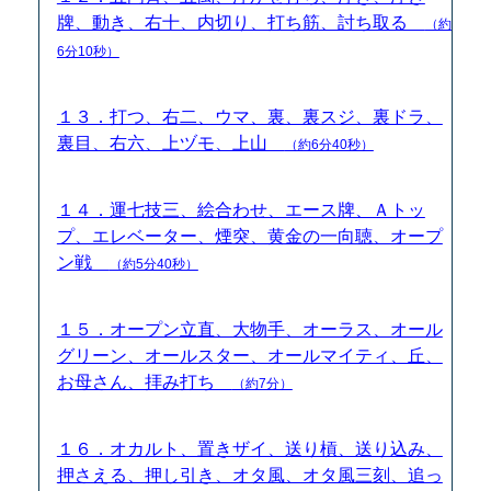
牌、動き、右十、内切り、打ち筋、討ち取る
（約
6分10秒）
１３．打つ、右二、ウマ、裏、裏スジ、裏ドラ、
裏目、右六、上ヅモ、上山
（約6分40秒）
１４．運七技三、絵合わせ、エース牌、Ａトッ
プ、エレベーター、煙突、黄金の一向聴、オープ
ン戦
（約5分40秒）
１５．オープン立直、大物手、オーラス、オール
グリーン、オールスター、オールマイティ、丘、
お母さん、拝み打ち
（約7分）
１６．オカルト、置きザイ、送り槓、送り込み、
押さえる、押し引き、オタ風、オタ風三刻、追っ