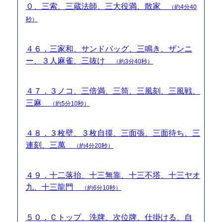
０、三索、三蔵法師、三大役満、散家
（約4分40
秒）
４６．三家和、サンドバッグ、三鳴き、ザンニ
ー、３人麻雀、三抜け
（約3分40秒）
４７．３ノコ、三倍満、三筒、三風刻、三風戦、
三麻
（約5分10秒）
４８．３枚壁、３枚自摸、三面張、三面待ち、三
連刻、三萬
（約4分20秒）
４９．十二落抬、十三無靠、十三不塔、十三ヤオ
九、十三龍門
（約6分10秒）
５０．Ｃトップ、洗牌、次位牌、仕掛ける、自