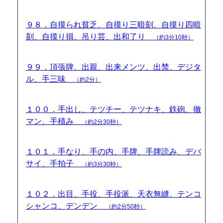
９８．自摸られ貧乏、自摸り三暗刻、自摸り四暗
刻、自摸り損、吊り芸、出和了り
（約3分10秒）
９９．頂張牌、出親、出来メンツ、出禁、デジタ
ル、手三味
（約2分）
１００．手出し、テツチー、テツナキ、鉄砲、徹
マン、手積み
（約2分30秒）
１０１．手なり、手の内、手牌、手牌読み、デバ
サイ、手拍子
（約3分30秒）
１０２．出目、手役、手役派、天衣無縫、テンコ
シャンコ、デンデン
（約2分50秒）