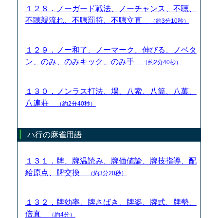
１２８．ノーガード戦法、ノーチャンス、不聴、
不聴親流れ、不聴罰符、不聴立直
（約3分10秒）
１２９．ノー和了、ノーマーク、伸びる、ノベタ
ン、のみ、のみキック、のみ手
（約2分40秒）
１３０．ノンラス打法、場、八索、八筒、八萬、
八連荘
（約2分40秒）
ハ行の麻雀用語
１３１．牌、牌温読み、牌価値論、牌技指導、配
給原点、牌交換
（約3分20秒）
１３２．牌効率、牌さばき、牌姿、牌式、牌勢、
倍直
（約4分）