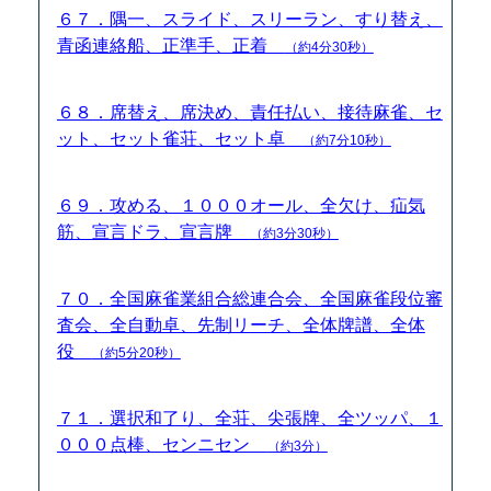
６７．隅一、スライド、スリーラン、すり替え、
青函連絡船、正準手、正着
（約4分30秒）
６８．席替え、席決め、責任払い、接待麻雀、セ
ット、セット雀荘、セット卓
（約7分10秒）
６９．攻める、１０００オール、全欠け、疝気
筋、宣言ドラ、宣言牌
（約3分30秒）
７０．全国麻雀業組合総連合会、全国麻雀段位審
査会、全自動卓、先制リーチ、全体牌譜、全体
役
（約5分20秒）
７１．選択和了り、全荘、尖張牌、全ツッパ、１
０００点棒、センニセン
（約3分）