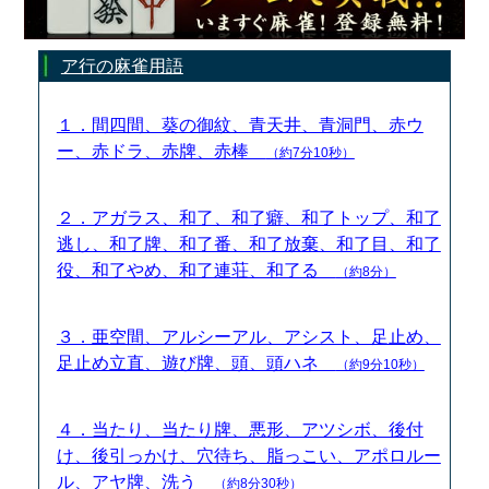
ア行の麻雀用語
１．間四間、葵の御紋、青天井、青洞門、赤ウ
ー、赤ドラ、赤牌、赤棒
（約7分10秒）
２．アガラス、和了、和了癖、和了トップ、和了
逃し、和了牌、和了番、和了放棄、和了目、和了
役、和了やめ、和了連荘、和了る
（約8分）
３．亜空間、アルシーアル、アシスト、足止め、
足止め立直、遊び牌、頭、頭ハネ
（約9分10秒）
４．当たり、当たり牌、悪形、アツシボ、後付
け、後引っかけ、穴待ち、脂っこい、アポロルー
ル、アヤ牌、洗う
（約8分30秒）