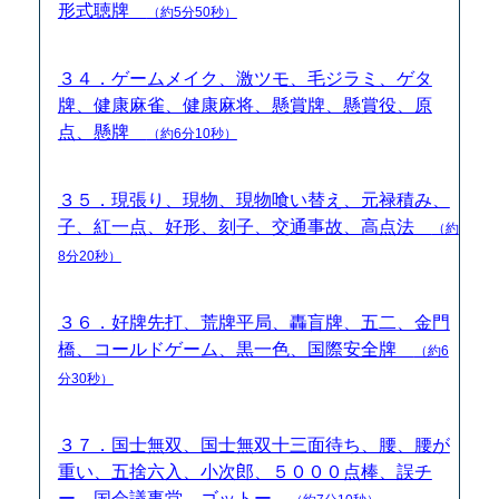
形式聴牌
（約5分50秒）
３４．ゲームメイク、激ツモ、毛ジラミ、ゲタ
牌、健康麻雀、健康麻将、懸賞牌、懸賞役、原
点、懸牌
（約6分10秒）
３５．現張り、現物、現物喰い替え、元禄積み、
子、紅一点、好形、刻子、交通事故、高点法
（約
8分20秒）
３６．好牌先打、荒牌平局、轟盲牌、五二、金門
橋、コールドゲーム、黒一色、国際安全牌
（約6
分30秒）
３７．国士無双、国士無双十三面待ち、腰、腰が
重い、五捨六入、小次郎、５０００点棒、誤チ
ー、国会議事堂、ゴットー