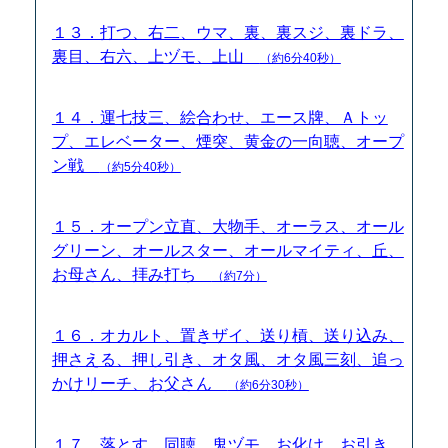
１３．打つ、右二、ウマ、裏、裏スジ、裏ドラ、
裏目、右六、上ヅモ、上山
（約6分40秒）
１４．運七技三、絵合わせ、エース牌、Ａトッ
プ、エレベーター、煙突、黄金の一向聴、オープ
ン戦
（約5分40秒）
１５．オープン立直、大物手、オーラス、オール
グリーン、オールスター、オールマイティ、丘、
お母さん、拝み打ち
（約7分）
１６．オカルト、置きザイ、送り槓、送り込み、
押さえる、押し引き、オタ風、オタ風三刻、追っ
かけリーチ、お父さん
（約6分30秒）
１７．落とす、同聴、鬼ヅモ、お化け、お引き、