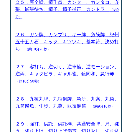
２５．完全壁、槓千点、カンター、カンタコ、嵌
張、嵌張待ち、槓子、槓子補正、カンドラ
（約9
分）
２６．ガン牌、カンブリ、キー牌、危険牌、紀州
五十五万石、キック、キツツキ、基本符、決め打
ち
（約10分20秒）
２７．客打ち、逆切り、逆車輪、逆モーション、
逆両、キャタピラ、ギャル雀、鏡同和、急行券
（約10分50秒）
２８．九種九牌、九種倒牌、急所、九索、九筒、
九筒撈魚、牛歩、九萬、競技麻雀
（約9分10秒）
２９．強打、供託、供託棒、共通安全牌、局、嫌
う、切り上げ、切り上げ満貫、切り返し、切り込