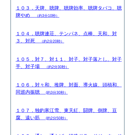
１０３．天牌、聴牌、聴牌効率、聴牌タバコ、聴
牌やめ
（約3分10秒）
１０４．聴牌連荘、テンパネ、点棒、天和、対
３、対死
（約2分20秒）
１０５．対７、対１１、対子、対子落とし、対子
手、対子場
（約2分30秒）
１０６．対々和、推牌、対面、導火線、頭槓和、
同巡内振聴
(約3分30秒）
１０７．独釣寒江雪、東天紅、闘牌、倒牌、豆
腐、遠い筋
(約2分50秒）