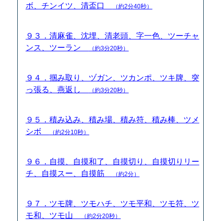
ボ、チンイツ、清盃口
（約2分40秒）
９３．清麻雀、沈埋、清老頭、字一色、ツーチャ
ンス、ツーラン
（約3分20秒）
９４．掴み取り、ヅガン、ツカンポ、ツキ牌、突
っ張る、燕返し
（約3分20秒）
９５．積み込み、積み場、積み符、積み棒、ツメ
シボ
（約2分10秒）
９６．自摸、自摸和了、自摸切り、自摸切りリー
チ、自摸スー、自摸筋
（約2分）
９７．ツモ牌、ツモハチ、ツモ平和、ツモ符、ツ
モ和、ツモ山
（約2分20秒）