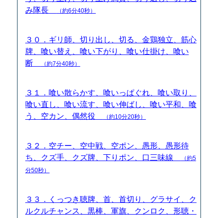
み隊長
（約6分40秒）
３０．ギリ師、切り出し、切る、金鶏独立、筋心
牌、喰い替え、喰い下がり、喰い仕掛け、喰い
断
（約7分40秒）
３１．喰い散らかす、喰いっぱぐれ、喰い取り、
喰い直し、喰い流す、喰い伸ばし、喰い平和、喰
う、空カン、偶然役
（約10分20秒）
３２．空チー、空中戦、空ポン、愚形、愚形待
ち、クズ手、クズ牌、下りポン、口三味線
（約5
分50秒）
３３．くっつき聴牌、首、首切り、グラサイ、ク
ルクルチャンス、黒棒、軍旗、クンロク、形聴・