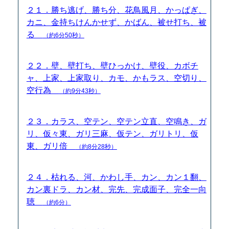
２１．勝ち逃げ、勝ち分、花鳥風月、かっぱぎ、
カニ、金持ちけんかせず、かばん、被せ打ち、被
る
（約6分50秒）
２２．壁、壁打ち、壁ひっかけ、壁役、カボチ
ャ、上家、上家取り、カモ、かもラス、空切り、
空行為
（約9分43秒）
２３．カラス、空テン、空テン立直、空鳴き、ガ
リ、仮々東、ガリ三麻、仮テン、ガリトリ、仮
東、ガリ倍
（約8分28秒）
２４．枯れる、河、かわし手、カン、カン１翻、
カン裏ドラ、カン材、完先、完成面子、完全一向
聴
（約6分）