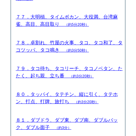
７７．大明槓、タイムボカン、大役満、台湾麻
雀、高目、高目取り
（約5分20秒）
７８．卓割れ、竹屋の火事、タコ、タコ和了、タ
コツッパ、タコ鳴き
（約3分50秒）
７９．タコ待ち、タコリーチ、タコノベタン、た
たく、起ち親、立ち番
（約3分20秒）
８０．タッパイ、タテチン、縦に引く、タテホ
ン、打点、打牌、旅打ち
（約3分20秒）
８１．ダブドラ、ダブ東、ダブ南、ダブルバッ
ク、ダブル面子
（約3分）