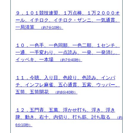
９．１０１競技連盟、１万点棒、１万２０００オ
ール、イチロク、イチロク・ザンニ、一気通貫、
一局清算
（約7分10秒）
１０．一色手、一色同順、一色二順、１センチ、
一通、一手変わり、一点読み、一発、一発消し、
イッペキ、一本場
（約7分40秒）
１１．今聴、入り目、色絞り、色読み、インパ
チ、インフレ麻雀、五心通貫、五索、ウッパー、
五筒、五筒開花
（約8分40秒）
１２．五門斉、五萬、浮かせ打ち、浮き、浮き
牌、動き、右十、内切り、打ち筋、討ち取る
（約
6分10秒）