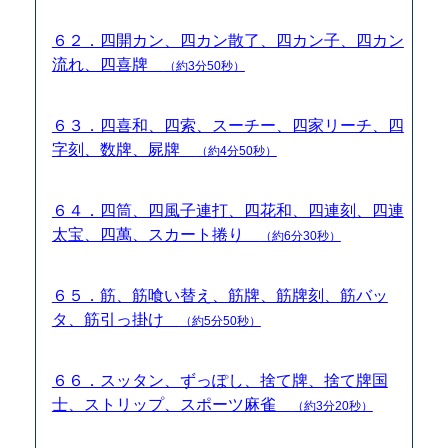
６２．四開カン、四カン散了、四カン子、四カン
流れ、四喜牌
（約3分50秒）
６３．四喜和、四索、スーチー、四家リーチ、四
字刻、数牌、屍牌
（約4分50秒）
６４．四筒、四風子連打、四花和、四連刻、四連
太宝、四萬、スカート捲り
（約6分30秒）
６５．筋、筋喰い替え、筋牌、筋牌刻、筋バッ
タ、筋引っ掛け
（約5分50秒）
６６．スッタン、ずっぽし、捨て牌、捨て牌国
士、ストリップ、スポーツ麻雀
（約3分20秒）