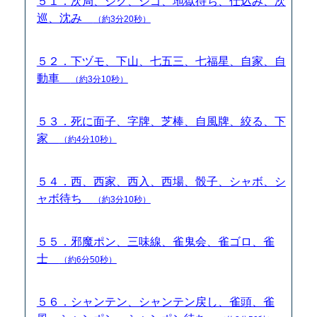
５１．次局、ジク、ジゴ、地獄待ち、仕込み、次
巡、沈み
（約3分20秒）
５２．下ヅモ、下山、七五三、七福星、自家、自
動車
（約3分10秒）
５３．死に面子、字牌、芝棒、自風牌、絞る、下
家
（約4分10秒）
５４．西、西家、西入、西場、骰子、シャボ、シ
ャボ待ち
（約3分10秒）
５５．邪魔ポン、三味線、雀鬼会、雀ゴロ、雀
士
（約6分50秒）
５６．シャンテン、シャンテン戻し、雀頭、雀