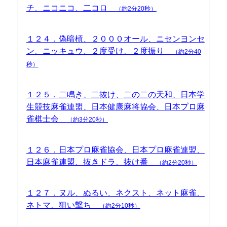
チ、ニコニコ、二コロ
（約2分20秒）
１２４．偽暗槓、２０００オール、ニセンヨンセ
ン、ニッキュウ、２度受け、２度振り
（約2分40
秒）
１２５．二鳴き、二抜け、二の二の天和、日本学
生競技麻雀連盟、日本健康麻将協会、日本プロ麻
雀棋士会
（約3分20秒）
１２６．日本プロ麻雀協会、日本プロ麻雀連盟、
日本麻雀連盟、抜きドラ、抜け番
（約2分20秒）
１２７．ヌル、ぬるい、ネクスト、ネット麻雀、
ネトマ、狙い撃ち
（約2分10秒）