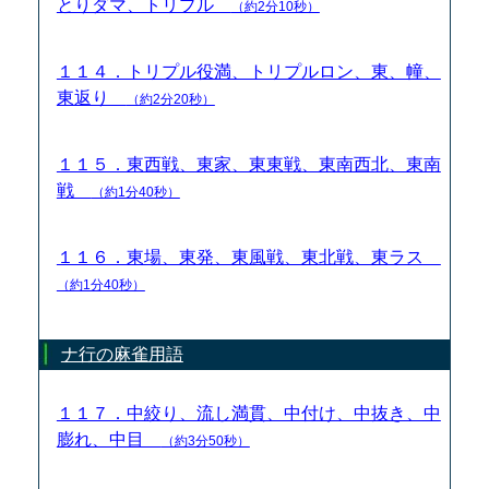
とりダマ、トリプル
（約2分10秒）
１１４．トリプル役満、トリプルロン、東、幢、
東返り
（約2分20秒）
１１５．東西戦、東家、東東戦、東南西北、東南
戦
（約1分40秒）
１１６．東場、東発、東風戦、東北戦、東ラス
（約1分40秒）
ナ行の麻雀用語
１１７．中絞り、流し満貫、中付け、中抜き、中
膨れ、中目
（約3分50秒）