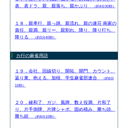
表、表ドラ、親、親落ち、親かぶり
（約4分30秒）
１８．親孝行、親っ跳、親流れ、親の連荘 南家の
責任、親満、親リー、親割れ、降り、降り打ち、
降りる
（約5分40秒）
カ行の麻雀用語
１９．会社、回線切り、開拓、開門、カウント、
返り東、抱える、加槓、学生麻雀部連合
（約6分
10秒）
２０．確和了、ガジ、風牌、数え役満、片和了
り、片手倒牌、片牌シャボ、固め積み、勝ち頭、
勝ち組
（約6分10秒）