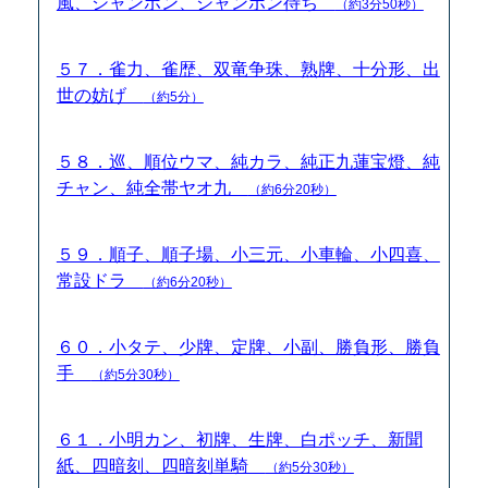
風、シャンポン、シャンポン待ち
（約3分50秒）
５７．雀力、雀歴、双竜争珠、熟牌、十分形、出
世の妨げ
（約5分）
５８．巡、順位ウマ、純カラ、純正九蓮宝燈、純
チャン、純全帯ヤオ九
（約6分20秒）
５９．順子、順子場、小三元、小車輪、小四喜、
常設ドラ
（約6分20秒）
６０．小タテ、少牌、定牌、小副、勝負形、勝負
手
（約5分30秒）
６１．小明カン、初牌、生牌、白ポッチ、新聞
紙、四暗刻、四暗刻単騎
（約5分30秒）