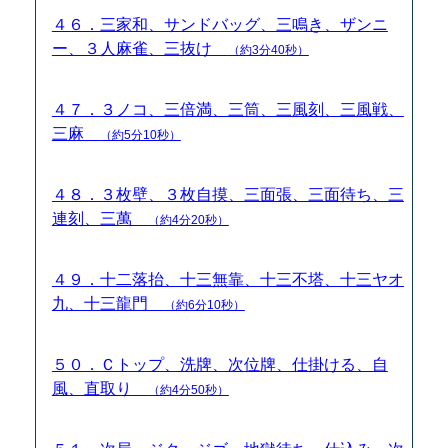
４６．三家和、サンドバッグ、三鳴き、ザンニ
ー、３人麻雀、三抜け
（約3分40秒）
４７．３ノコ、三倍満、三筒、三風刻、三風戦、
三麻
（約5分10秒）
４８．３枚壁、３枚自摸、三面張、三面待ち、三
連刻、三萬
（約4分20秒）
４９．十二落抬、十三無靠、十三不塔、十三ヤオ
九、十三龍門
（約6分10秒）
５０．Ｃトップ、洗牌、次位牌、仕掛ける、自
風、直取り
（約4分50秒）