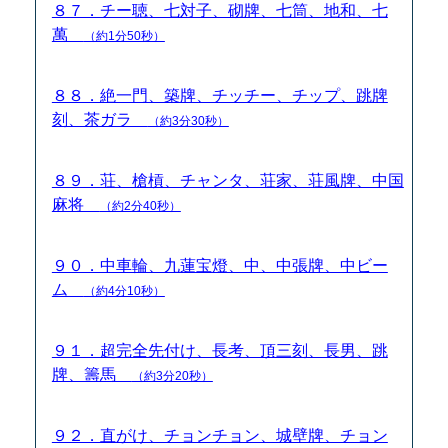
８７．チー聴、七対子、砌牌、七筒、地和、七
萬
（約1分50秒）
８８．絶一門、築牌、チッチー、チップ、跳牌
刻、茶ガラ
（約3分30秒）
８９．荘、槍槓、チャンタ、荘家、荘風牌、中国
麻将
（約2分40秒）
９０．中車輪、九蓮宝燈、中、中張牌、中ビー
ム
（約4分10秒）
９１．超完全先付け、長考、頂三刻、長男、跳
牌、籌馬
（約3分20秒）
９２．直がけ、チョンチョン、城壁牌、チョン