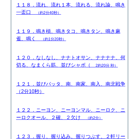
１１８．流れ、流れ１本、流れる、流れ論、鳴き
一盃口
（約2分40秒）
１１９．鳴き槓、鳴きタコ、鳴きタン、鳴き麻
雀、鳴く
（約1分20秒）
１２０．なしなし、ナナトオサン、ナナナナ、何
切る、なまくら筋、並びシャボ（
2約20分 秒）
１２１．並びバッタ、南、南家、南入、南北戦争
（2分10秒）
１２２．ニーヨン、ニーヨンマル、ニーロク、ニ
ーロクオール、２確、２欠け
（約2分）
１２３．握り、握り込み、握りつぶす、２軒リー