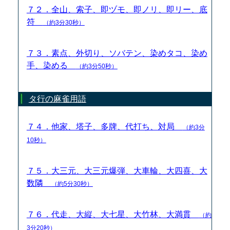
７２．全山、索子、即ヅモ、即ノリ、即リー、底
符
（約3分30秒）
７３．素点、外切り、ソバテン、染めタコ、染め
手、染める
（約3分50秒）
タ行の麻雀用語
７４．他家、塔子、多牌、代打ち、対局
（約3分
10秒）
７５．大三元、大三元爆弾、大車輪、大四喜、大
数隣
（約5分30秒）
７６．代走、大縦、大七星、大竹林、大満貫
（約
3分20秒）