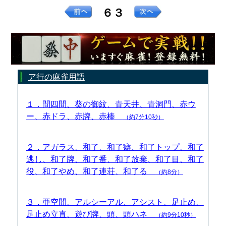
６３
ア行の麻雀用語
１．間四間、葵の御紋、青天井、青洞門、赤ウ
ー、赤ドラ、赤牌、赤棒
（約7分10秒）
２．アガラス、和了、和了癖、和了トップ、和了
逃し、和了牌、和了番、和了放棄、和了目、和了
役、和了やめ、和了連荘、和了る
（約8分）
３．亜空間、アルシーアル、アシスト、足止め、
足止め立直、遊び牌、頭、頭ハネ
（約9分10秒）