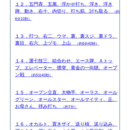
１２．五門斉、五萬、浮かせ打ち、浮き、浮き
牌、動き、右十、内切り、打ち筋、討ち取る
（約
6分10秒）
１３．打つ、右二、ウマ、裏、裏スジ、裏ドラ、
裏目、右六、上ヅモ、上山
（約6分40秒）
１４．運七技三、絵合わせ、エース牌、Ａトッ
プ、エレベーター、煙突、黄金の一向聴、オープ
ン戦
（約5分40秒）
１５．オープン立直、大物手、オーラス、オール
グリーン、オールスター、オールマイティ、丘、
お母さん、拝み打ち
（約7分）
１６．オカルト、置きザイ、送り槓、送り込み、