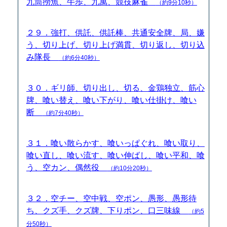
九筒撈魚、牛歩、九萬、競技麻雀
（約9分10秒）
２９．強打、供託、供託棒、共通安全牌、局、嫌
う、切り上げ、切り上げ満貫、切り返し、切り込
み隊長
（約6分40秒）
３０．ギリ師、切り出し、切る、金鶏独立、筋心
牌、喰い替え、喰い下がり、喰い仕掛け、喰い
断
（約7分40秒）
３１．喰い散らかす、喰いっぱぐれ、喰い取り、
喰い直し、喰い流す、喰い伸ばし、喰い平和、喰
う、空カン、偶然役
（約10分20秒）
３２．空チー、空中戦、空ポン、愚形、愚形待
ち、クズ手、クズ牌、下りポン、口三味線
（約5
分50秒）