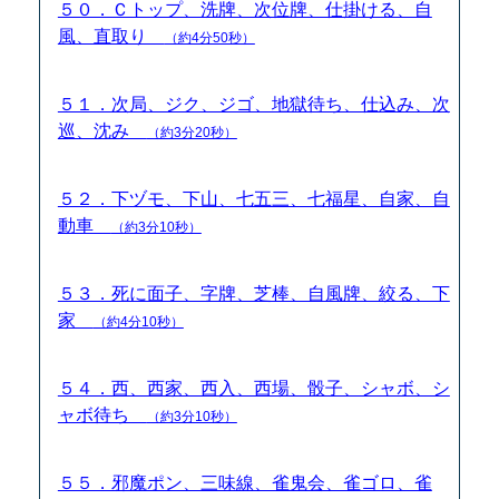
５０．Ｃトップ、洗牌、次位牌、仕掛ける、自
風、直取り
（約4分50秒）
５１．次局、ジク、ジゴ、地獄待ち、仕込み、次
巡、沈み
（約3分20秒）
５２．下ヅモ、下山、七五三、七福星、自家、自
動車
（約3分10秒）
５３．死に面子、字牌、芝棒、自風牌、絞る、下
家
（約4分10秒）
５４．西、西家、西入、西場、骰子、シャボ、シ
ャボ待ち
（約3分10秒）
５５．邪魔ポン、三味線、雀鬼会、雀ゴロ、雀