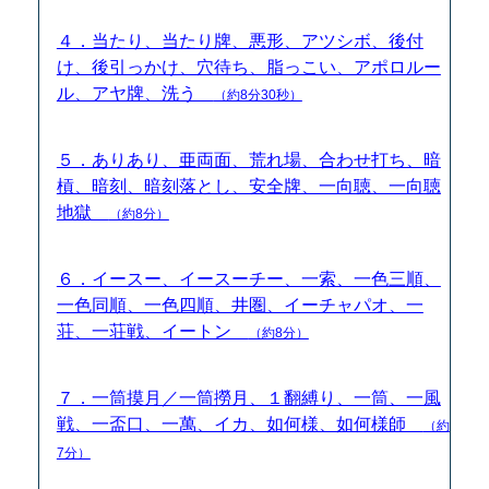
４．当たり、当たり牌、悪形、アツシボ、後付
け、後引っかけ、穴待ち、脂っこい、アポロルー
ル、アヤ牌、洗う
（約8分30秒）
５．ありあり、亜両面、荒れ場、合わせ打ち、暗
槓、暗刻、暗刻落とし、安全牌、一向聴、一向聴
地獄
（約8分）
６．イースー、イースーチー、一索、一色三順、
一色同順、一色四順、井圏、イーチャパオ、一
荘、一荘戦、イートン
（約8分）
７．一筒摸月／一筒撈月、１翻縛り、一筒、一風
戦、一盃口、一萬、イカ、如何様、如何様師
（約
7分）