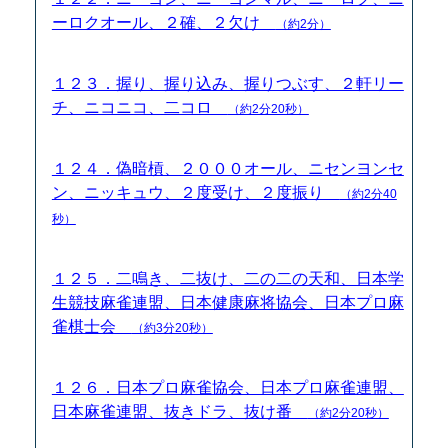
ーロクオール、２確、２欠け
（約2分）
１２３．握り、握り込み、握りつぶす、２軒リー
チ、ニコニコ、二コロ
（約2分20秒）
１２４．偽暗槓、２０００オール、ニセンヨンセ
ン、ニッキュウ、２度受け、２度振り
（約2分40
秒）
１２５．二鳴き、二抜け、二の二の天和、日本学
生競技麻雀連盟、日本健康麻将協会、日本プロ麻
雀棋士会
（約3分20秒）
１２６．日本プロ麻雀協会、日本プロ麻雀連盟、
日本麻雀連盟、抜きドラ、抜け番
（約2分20秒）