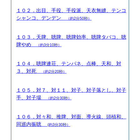
１０２．出目、手役、手役派、天衣無縫、テンコ
シャンコ、デンデン
（約2分50秒）
１０３．天牌、聴牌、聴牌効率、聴牌タバコ、聴
牌やめ
（約3分10秒）
１０４．聴牌連荘、テンパネ、点棒、天和、対
３、対死
（約2分20秒）
１０５．対７、対１１、対子、対子落とし、対子
手、対子場
（約2分30秒）
１０６．対々和、推牌、対面、導火線、頭槓和、
同巡内振聴
(約3分30秒）