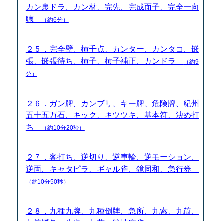
カン裏ドラ、カン材、完先、完成面子、完全一向
聴
（約6分）
２５．完全壁、槓千点、カンター、カンタコ、嵌
張、嵌張待ち、槓子、槓子補正、カンドラ
（約9
分）
２６．ガン牌、カンブリ、キー牌、危険牌、紀州
五十五万石、キック、キツツキ、基本符、決め打
ち
（約10分20秒）
２７．客打ち、逆切り、逆車輪、逆モーション、
逆両、キャタピラ、ギャル雀、鏡同和、急行券
（約10分50秒）
２８．九種九牌、九種倒牌、急所、九索、九筒、