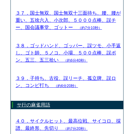
３７．国士無双、国士無双十三面待ち、腰、腰が
重い、五捨六入、小次郎、５０００点棒、誤チ
ー、国会議事堂、ゴットー
（約7分10秒）
３８．ゴッドハンド、ゴッパー、誤ツモ、小手返
し、ゴト師、５ノコ、小場、５００点棒、誤ポ
ン、五三、五三拾い
（約6分40秒）
３９．子持ち、古役、誤リーチ、孤立牌、誤ロ
ン、コンビ打ち
（約6分20秒）
サ行の麻雀用語
４０．サイクルヒット、最高位戦、サイコロ、採
譜、最終形、先切り
（約7分20秒）