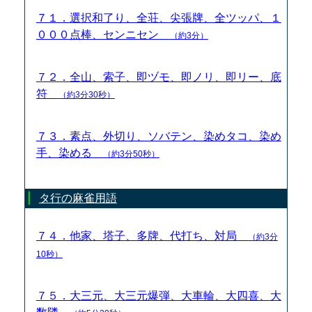
７１．選択和了り、全荘、尖張牌、全ツッパ、１
０００点棒、センニセン
（約3分）
７２．全山、索子、即ヅモ、即ノリ、即リー、底
符
（約3分30秒）
７３．素点、外切り、ソバテン、染めタコ、染め
手、染める
（約3分50秒）
タ行の麻雀用語
７４．他家、塔子、多牌、代打ち、対局
（約3分
10秒）
７５．大三元、大三元爆弾、大車輪、大四喜、大