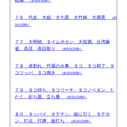
数隣
（約5分30秒）
７６．代走、大縦、大七星、大竹林、大満貫
（約
3分20秒）
７７．大明槓、タイムボカン、大役満、台湾麻
雀、高目、高目取り
（約5分20秒）
７８．卓割れ、竹屋の火事、タコ、タコ和了、タ
コツッパ、タコ鳴き
（約3分50秒）
７９．タコ待ち、タコリーチ、タコノベタン、た
たく、起ち親、立ち番
（約3分20秒）
８０．タッパイ、タテチン、縦に引く、タテホ
ン、打点、打牌、旅打ち
（約3分20秒）