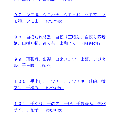
９７．ツモ牌、ツモハチ、ツモ平和、ツモ符、ツ
モ和、ツモ山
（約2分20秒）
９８．自摸られ貧乏、自摸り三暗刻、自摸り四暗
刻、自摸り損、吊り芸、出和了り
（約3分10秒）
９９．頂張牌、出親、出来メンツ、出禁、デジタ
ル、手三味
（約2分）
１００．手出し、テツチー、テツナキ、鉄砲、徹
マン、手積み
（約2分30秒）
１０１．手なり、手の内、手牌、手牌読み、デバ
サイ、手拍子
（約3分30秒）