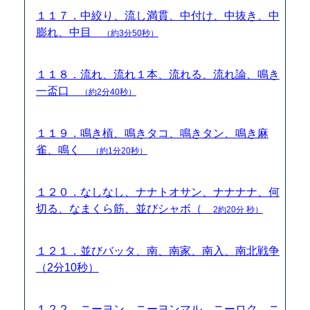
１１７．中絞り、流し満貫、中付け、中抜き、中
膨れ、中目
（約3分50秒）
１１８．流れ、流れ１本、流れる、流れ論、鳴き
一盃口
（約2分40秒）
１１９．鳴き槓、鳴きタコ、鳴きタン、鳴き麻
雀、鳴く
（約1分20秒）
１２０．なしなし、ナナトオサン、ナナナナ、何
切る、なまくら筋、並びシャボ（
2約20分 秒）
１２１．並びバッタ、南、南家、南入、南北戦争
（2分10秒）
１２２．ニーヨン、ニーヨンマル、ニーロク、ニ