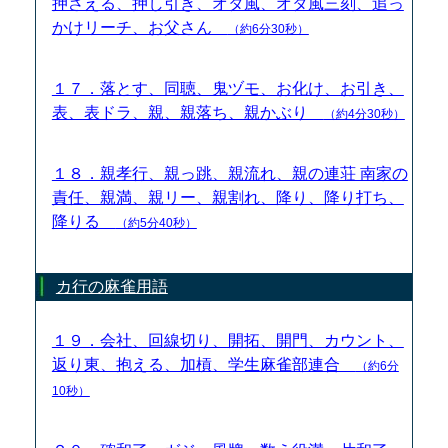
押さえる、押し引き、オタ風、オタ風三刻、追っ
かけリーチ、お父さん
（約6分30秒）
１７．落とす、同聴、鬼ヅモ、お化け、お引き、
表、表ドラ、親、親落ち、親かぶり
（約4分30秒）
１８．親孝行、親っ跳、親流れ、親の連荘 南家の
責任、親満、親リー、親割れ、降り、降り打ち、
降りる
（約5分40秒）
カ行の麻雀用語
１９．会社、回線切り、開拓、開門、カウント、
返り東、抱える、加槓、学生麻雀部連合
（約6分
10秒）