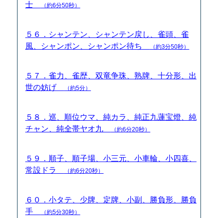
士
（約6分50秒）
５６．シャンテン、シャンテン戻し、雀頭、雀
風、シャンポン、シャンポン待ち
（約3分50秒）
５７．雀力、雀歴、双竜争珠、熟牌、十分形、出
世の妨げ
（約5分）
５８．巡、順位ウマ、純カラ、純正九蓮宝燈、純
チャン、純全帯ヤオ九
（約6分20秒）
５９．順子、順子場、小三元、小車輪、小四喜、
常設ドラ
（約6分20秒）
６０．小タテ、少牌、定牌、小副、勝負形、勝負
手
（約5分30秒）