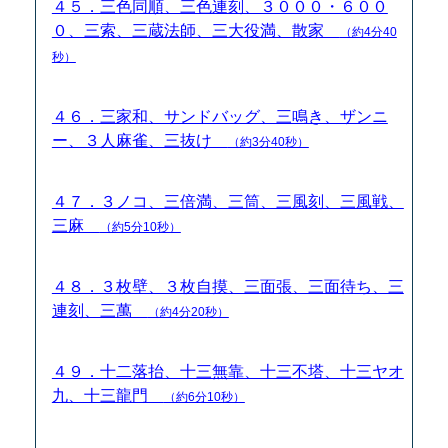
４５．三色同順、三色連刻、３０００・６００
０、三索、三蔵法師、三大役満、散家
（約4分40
秒）
４６．三家和、サンドバッグ、三鳴き、ザンニ
ー、３人麻雀、三抜け
（約3分40秒）
４７．３ノコ、三倍満、三筒、三風刻、三風戦、
三麻
（約5分10秒）
４８．３枚壁、３枚自摸、三面張、三面待ち、三
連刻、三萬
（約4分20秒）
４９．十二落抬、十三無靠、十三不塔、十三ヤオ
九、十三龍門
（約6分10秒）