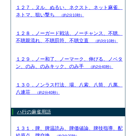
１２７．ヌル、ぬるい、ネクスト、ネット麻雀、
ネトマ、狙い撃ち
（約2分10秒）
１２８．ノーガード戦法、ノーチャンス、不聴、
不聴親流れ、不聴罰符、不聴立直
（約3分10秒）
１２９．ノー和了、ノーマーク、伸びる、ノベタ
ン、のみ、のみキック、のみ手
（約2分40秒）
１３０．ノンラス打法、場、八索、八筒、八萬、
八連荘
（約2分40秒）
ハ行の麻雀用語
１３１．牌、牌温読み、牌価値論、牌技指導、配
給原点、牌交換
（約3分20秒）