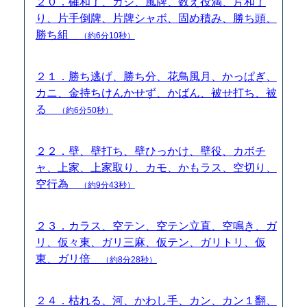
２０．確和了、ガジ、風牌、数え役満、片和了
り、片手倒牌、片牌シャボ、固め積み、勝ち頭、
勝ち組
（約6分10秒）
２１．勝ち逃げ、勝ち分、花鳥風月、かっぱぎ、
カニ、金持ちけんかせず、かばん、被せ打ち、被
る
（約6分50秒）
２２．壁、壁打ち、壁ひっかけ、壁役、カボチ
ャ、上家、上家取り、カモ、かもラス、空切り、
空行為
（約9分43秒）
２３．カラス、空テン、空テン立直、空鳴き、ガ
リ、仮々東、ガリ三麻、仮テン、ガリトリ、仮
東、ガリ倍
（約8分28秒）
２４．枯れる、河、かわし手、カン、カン１翻、