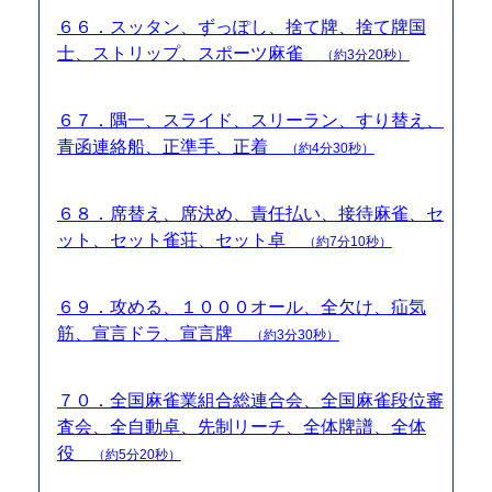
６６．スッタン、ずっぽし、捨て牌、捨て牌国
士、ストリップ、スポーツ麻雀
（約3分20秒）
６７．隅一、スライド、スリーラン、すり替え、
青函連絡船、正準手、正着
（約4分30秒）
６８．席替え、席決め、責任払い、接待麻雀、セ
ット、セット雀荘、セット卓
（約7分10秒）
６９．攻める、１０００オール、全欠け、疝気
筋、宣言ドラ、宣言牌
（約3分30秒）
７０．全国麻雀業組合総連合会、全国麻雀段位審
査会、全自動卓、先制リーチ、全体牌譜、全体
役
（約5分20秒）