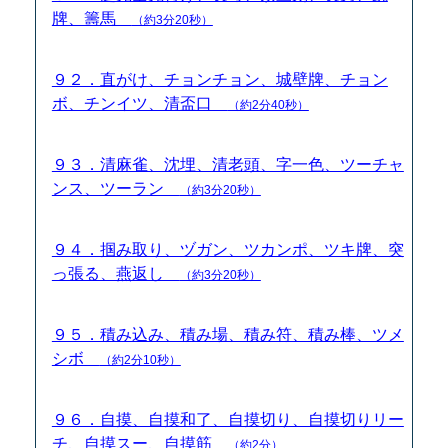
牌、籌馬
（約3分20秒）
９２．直がけ、チョンチョン、城壁牌、チョン
ボ、チンイツ、清盃口
（約2分40秒）
９３．清麻雀、沈埋、清老頭、字一色、ツーチャ
ンス、ツーラン
（約3分20秒）
９４．掴み取り、ヅガン、ツカンポ、ツキ牌、突
っ張る、燕返し
（約3分20秒）
９５．積み込み、積み場、積み符、積み棒、ツメ
シボ
（約2分10秒）
９６．自摸、自摸和了、自摸切り、自摸切りリー
チ、自摸スー、自摸筋
（約2分）