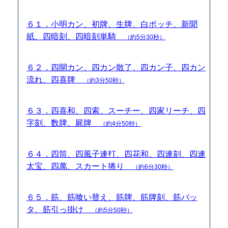
６１．小明カン、初牌、生牌、白ポッチ、新聞
紙、四暗刻、四暗刻単騎
（約5分30秒）
６２．四開カン、四カン散了、四カン子、四カン
流れ、四喜牌
（約3分50秒）
６３．四喜和、四索、スーチー、四家リーチ、四
字刻、数牌、屍牌
（約4分50秒）
６４．四筒、四風子連打、四花和、四連刻、四連
太宝、四萬、スカート捲り
（約6分30秒）
６５．筋、筋喰い替え、筋牌、筋牌刻、筋バッ
タ、筋引っ掛け
（約5分50秒）