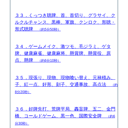
３３．くっつき聴牌、首、首切り、グラサイ、ク
ルクルチャンス、黒棒、軍旗、クンロク、形聴・
形式聴牌
（約5分50秒）
３４．ゲームメイク、激ツモ、毛ジラミ、ゲタ
牌、健康麻雀、健康麻将、懸賞牌、懸賞役、原
点、懸牌
（約6分10秒）
３５．現張り、現物、現物喰い替え、元禄積み、
子、紅一点、好形、刻子、交通事故、高点法
（約
8分20秒）
３６．好牌先打、荒牌平局、轟盲牌、五二、金門
橋、コールドゲーム、黒一色、国際安全牌
（約6
分30秒）