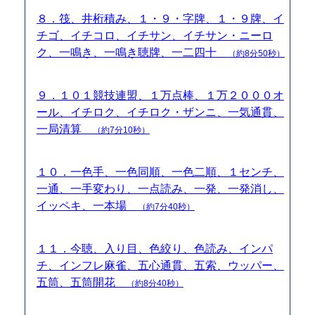
８．筏、井桁積み、１・９・字牌、１・９牌、イ
チゴ、イチコロ、イチサン、イチサン・ニーロ
ク、一鳴き、一鳴き聴牌、一二四十
（約8分50秒）
９．１０１競技連盟、１万点棒、１万２０００オ
ール、イチロク、イチロク・ザンニ、一気通貫、
一局清算
（約7分10秒）
１０．一色手、一色同順、一色二順、１センチ、
一通、一手変わり、一点読み、一発、一発消し、
イッペキ、一本場
（約7分40秒）
１１．今聴、入り目、色絞り、色読み、インパ
チ、インフレ麻雀、五心通貫、五索、ウッパー、
五筒、五筒開花
（約8分40秒）