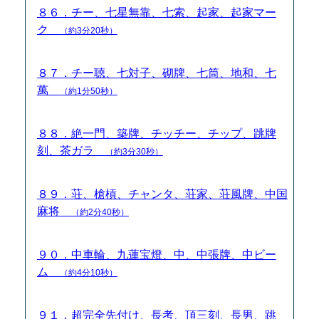
８６．チー、七星無靠、七索、起家、起家マー
ク
（約3分20秒）
８７．チー聴、七対子、砌牌、七筒、地和、七
萬
（約1分50秒）
８８．絶一門、築牌、チッチー、チップ、跳牌
刻、茶ガラ
（約3分30秒）
８９．荘、槍槓、チャンタ、荘家、荘風牌、中国
麻将
（約2分40秒）
９０．中車輪、九蓮宝燈、中、中張牌、中ビー
ム
（約4分10秒）
９１．超完全先付け、長考、頂三刻、長男、跳