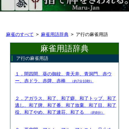
麻雀のすべて
麻雀用語辞典
ア行の麻雀用語
麻雀用語辞典
ア行の麻雀用語
１．間四間、葵の御紋、青天井、青洞門、赤ウ
ー、赤ドラ、赤牌、赤棒
（約7分10秒）
２．アガラス、和了、和了癖、和了トップ、和了
逃し、和了牌、和了番、和了放棄、和了目、和了
役、和了やめ、和了連荘、和了る
（約8分）