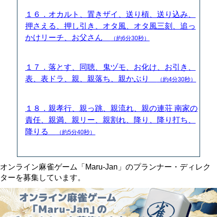
１６．オカルト、置きザイ、送り槓、送り込み、
押さえる、押し引き、オタ風、オタ風三刻、追っ
かけリーチ、お父さん
（約6分30秒）
１７．落とす、同聴、鬼ヅモ、お化け、お引き、
表、表ドラ、親、親落ち、親かぶり
（約4分30秒）
１８．親孝行、親っ跳、親流れ、親の連荘 南家の
責任、親満、親リー、親割れ、降り、降り打ち、
降りる
（約5分40秒）
オンライン麻雀ゲーム「Maru-Jan」のプランナー・ディレク
ターを募集しています。