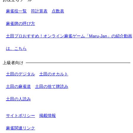
麻雀役一覧
符計算表
点数表
麻雀牌の呼び方
土田プロおすすめ！オンライン麻雀ゲーム「Maru-Jan」の紹介動画
は、こちら
上級者向け
土田のデジタル
土田のオカルト
土田の麻雀道
土田の捨て牌読み
土田の人読み
サイトポリシー
掲載情報
麻雀関連リンク