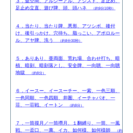
３．亜空間、アルシーアル、アシスト、足止め、
足止め立直、遊び牌、頭、頭ハネ
（約9分10秒）
４．当たり、当たり牌、悪形、アツシボ、後付
け、後引っかけ、穴待ち、脂っこい、アポロルー
ル、アヤ牌、洗う
（約8分30秒）
５．ありあり、亜両面、荒れ場、合わせ打ち、暗
槓、暗刻、暗刻落とし、安全牌、一向聴、一向聴
地獄
（約8分）
６．イースー、イースーチー、一索、一色三順、
一色同順、一色四順、井圏、イーチャパオ、一
荘、一荘戦、イートン
（約8分）
７．一筒摸月／一筒撈月、１翻縛り、一筒、一風
戦、一盃口、一萬、イカ、如何様、如何様師
（約