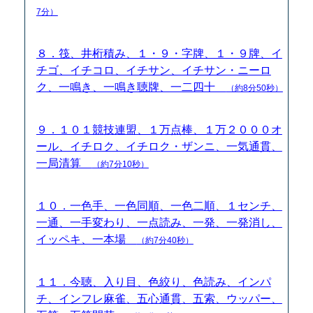
7分）
８．筏、井桁積み、１・９・字牌、１・９牌、イ
チゴ、イチコロ、イチサン、イチサン・ニーロ
ク、一鳴き、一鳴き聴牌、一二四十
（約8分50秒）
９．１０１競技連盟、１万点棒、１万２０００オ
ール、イチロク、イチロク・ザンニ、一気通貫、
一局清算
（約7分10秒）
１０．一色手、一色同順、一色二順、１センチ、
一通、一手変わり、一点読み、一発、一発消し、
イッペキ、一本場
（約7分40秒）
１１．今聴、入り目、色絞り、色読み、インパ
チ、インフレ麻雀、五心通貫、五索、ウッパー、