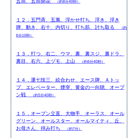
五筒、五筒開花
（約8分40秒）
１２．五門斉、五萬、浮かせ打ち、浮き、浮き
牌、動き、右十、内切り、打ち筋、討ち取る
（約
6分10秒）
１３．打つ、右二、ウマ、裏、裏スジ、裏ドラ、
裏目、右六、上ヅモ、上山
（約6分40秒）
１４．運七技三、絵合わせ、エース牌、Ａトッ
プ、エレベーター、煙突、黄金の一向聴、オープ
ン戦
（約5分40秒）
１５．オープン立直、大物手、オーラス、オール
グリーン、オールスター、オールマイティ、丘、
お母さん、拝み打ち
（約7分）