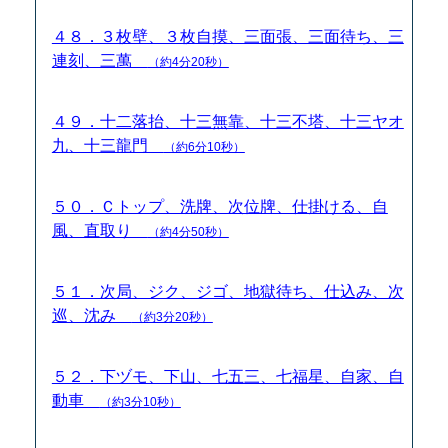
４８．３枚壁、３枚自摸、三面張、三面待ち、三
連刻、三萬
（約4分20秒）
４９．十二落抬、十三無靠、十三不塔、十三ヤオ
九、十三龍門
（約6分10秒）
５０．Ｃトップ、洗牌、次位牌、仕掛ける、自
風、直取り
（約4分50秒）
５１．次局、ジク、ジゴ、地獄待ち、仕込み、次
巡、沈み
（約3分20秒）
５２．下ヅモ、下山、七五三、七福星、自家、自
動車
（約3分10秒）