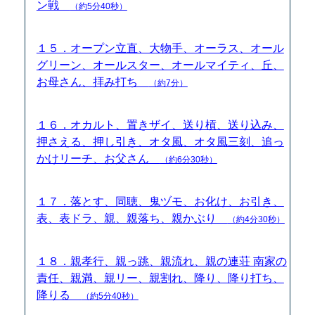
ン戦
（約5分40秒）
１５．オープン立直、大物手、オーラス、オール
グリーン、オールスター、オールマイティ、丘、
お母さん、拝み打ち
（約7分）
１６．オカルト、置きザイ、送り槓、送り込み、
押さえる、押し引き、オタ風、オタ風三刻、追っ
かけリーチ、お父さん
（約6分30秒）
１７．落とす、同聴、鬼ヅモ、お化け、お引き、
表、表ドラ、親、親落ち、親かぶり
（約4分30秒）
１８．親孝行、親っ跳、親流れ、親の連荘 南家の
責任、親満、親リー、親割れ、降り、降り打ち、
降りる
（約5分40秒）