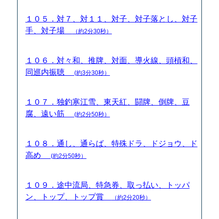
１０５．対７、対１１、対子、対子落とし、対子
手、対子場
（約2分30秒）
１０６．対々和、推牌、対面、導火線、頭槓和、
同巡内振聴
(約3分30秒）
１０７．独釣寒江雪、東天紅、闘牌、倒牌、豆
腐、遠い筋
(約2分50秒）
１０８．通し、通らば、特殊ドラ、ドジョウ、ド
高め
(約2分50秒）
１０９．途中流局、特急券、取っ払い、トッパ
ン、トップ、トップ賞
（約2分20秒）