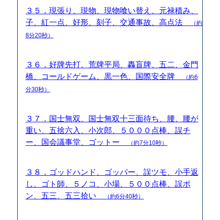
３５．現張り、現物、現物喰い替え、元禄積み、
子、紅一点、好形、刻子、交通事故、高点法
（約
8分20秒）
３６．好牌先打、荒牌平局、轟盲牌、五二、金門
橋、コールドゲーム、黒一色、国際安全牌
（約6
分30秒）
３７．国士無双、国士無双十三面待ち、腰、腰が
重い、五捨六入、小次郎、５０００点棒、誤チ
ー、国会議事堂、ゴットー
（約7分10秒）
３８．ゴッドハンド、ゴッパー、誤ツモ、小手返
し、ゴト師、５ノコ、小場、５００点棒、誤ポ
ン、五三、五三拾い
（約6分40秒）