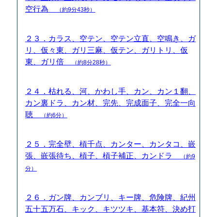
空行為
（約9分43秒）
２３．カラス、空テン、空テン立直、空鳴き、ガ
リ、仮々東、ガリ三麻、仮テン、ガリトリ、仮
東、ガリ倍
（約8分28秒）
２４．枯れる、河、かわし手、カン、カン１翻、
カン裏ドラ、カン材、完先、完成面子、完全一向
聴
（約6分）
２５．完全壁、槓千点、カンター、カンタコ、嵌
張、嵌張待ち、槓子、槓子補正、カンドラ
（約9
分）
２６．ガン牌、カンブリ、キー牌、危険牌、紀州
五十五万石、キック、キツツキ、基本符、決め打