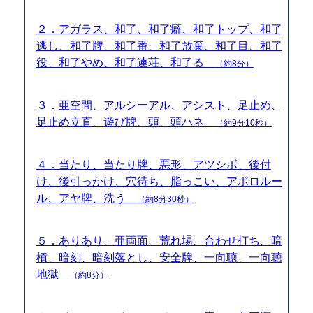
２．アガラス、和了、和了癖、和了トップ、和了
逃し、和了牌、和了番、和了放棄、和了目、和了
役、和了やめ、和了連荘、和了る
（約8分）
３．亜空間、アルシーアル、アシスト、足止め、
足止め立直、遊び牌、頭、頭ハネ
（約9分10秒）
４．当たり、当たり牌、悪形、アツシボ、後付
け、後引っかけ、穴待ち、脂っこい、アポロルー
ル、アヤ牌、洗う
（約8分30秒）
５．ありあり、亜両面、荒れ場、合わせ打ち、暗
槓、暗刻、暗刻落とし、安全牌、一向聴、一向聴
地獄
（約8分）