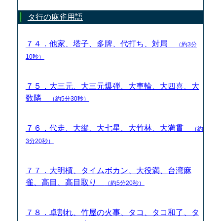
タ行の麻雀用語
７４．他家、塔子、多牌、代打ち、対局
（約3分
10秒）
７５．大三元、大三元爆弾、大車輪、大四喜、大
数隣
（約5分30秒）
７６．代走、大縦、大七星、大竹林、大満貫
（約
3分20秒）
７７．大明槓、タイムボカン、大役満、台湾麻
雀、高目、高目取り
（約5分20秒）
７８．卓割れ、竹屋の火事、タコ、タコ和了、タ