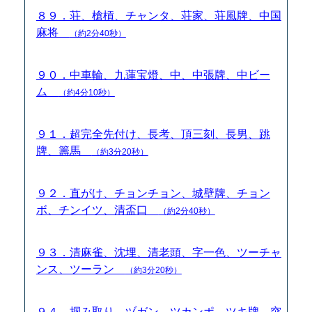
８９．荘、槍槓、チャンタ、荘家、荘風牌、中国
麻将
（約2分40秒）
９０．中車輪、九蓮宝燈、中、中張牌、中ビー
ム
（約4分10秒）
９１．超完全先付け、長考、頂三刻、長男、跳
牌、籌馬
（約3分20秒）
９２．直がけ、チョンチョン、城壁牌、チョン
ボ、チンイツ、清盃口
（約2分40秒）
９３．清麻雀、沈埋、清老頭、字一色、ツーチャ
ンス、ツーラン
（約3分20秒）
９４．掴み取り、ヅガン、ツカンポ、ツキ牌、突