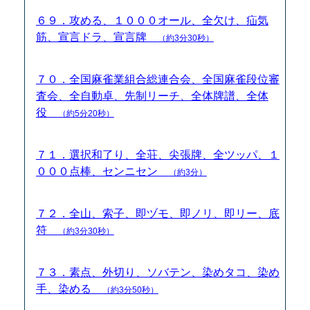
６９．攻める、１０００オール、全欠け、疝気
筋、宣言ドラ、宣言牌
（約3分30秒）
７０．全国麻雀業組合総連合会、全国麻雀段位審
査会、全自動卓、先制リーチ、全体牌譜、全体
役
（約5分20秒）
７１．選択和了り、全荘、尖張牌、全ツッパ、１
０００点棒、センニセン
（約3分）
７２．全山、索子、即ヅモ、即ノリ、即リー、底
符
（約3分30秒）
７３．素点、外切り、ソバテン、染めタコ、染め
手、染める
（約3分50秒）