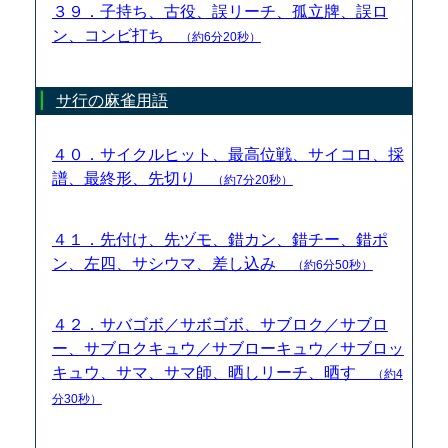
３９．子持ち、古役、誤リーチ、孤立牌、誤ロ
ン、コンビ打ち
（約6分20秒）
サ行の麻雀用語
４０．サイクルヒット、最高位戦、サイコロ、採
譜、最終形、先切り
（約7分20秒）
４１．先付け、先ヅモ、錯カン、錯チー、錯ポ
ン、左四、サシウマ、差し込み
（約6分50秒）
４２．サバゴボ／サボゴボ、サブロク／サブロ
ー、サブロクキュウ／サブローキュウ／サブロッ
キュウ、サマ、サマ師、晒しリーチ、晒す
（約4
分30秒）