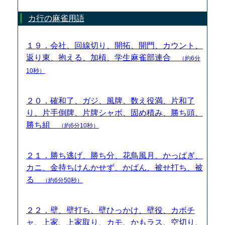
カ行の麻雀用語
１９．会社、回線切り、開拓、開門、カウント、
返り東、抱える、加槓、学生麻雀部連合
（約6分
10秒）
２０．確和了、ガジ、風牌、数え役満、片和了
り、片手倒牌、片牌シャボ、固め積み、勝ち頭、
勝ち組
（約6分10秒）
２１．勝ち逃げ、勝ち分、花鳥風月、かっぱぎ、
カニ、金持ちけんかせず、かばん、被せ打ち、被
る
（約6分50秒）
２２．壁、壁打ち、壁ひっかけ、壁役、カボチ
ャ、上家、上家取り、カモ、かもラス、空切り、