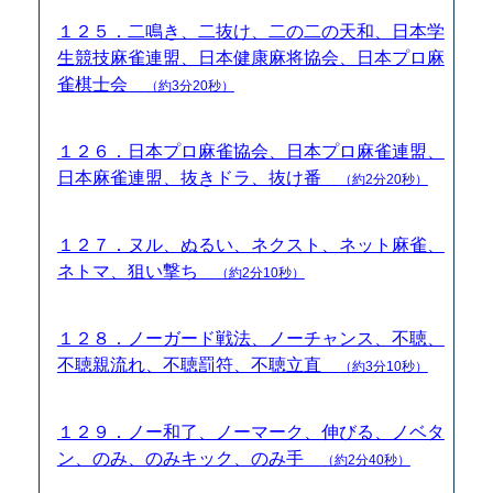
１２５．二鳴き、二抜け、二の二の天和、日本学
生競技麻雀連盟、日本健康麻将協会、日本プロ麻
雀棋士会
（約3分20秒）
１２６．日本プロ麻雀協会、日本プロ麻雀連盟、
日本麻雀連盟、抜きドラ、抜け番
（約2分20秒）
１２７．ヌル、ぬるい、ネクスト、ネット麻雀、
ネトマ、狙い撃ち
（約2分10秒）
１２８．ノーガード戦法、ノーチャンス、不聴、
不聴親流れ、不聴罰符、不聴立直
（約3分10秒）
１２９．ノー和了、ノーマーク、伸びる、ノベタ
ン、のみ、のみキック、のみ手
（約2分40秒）