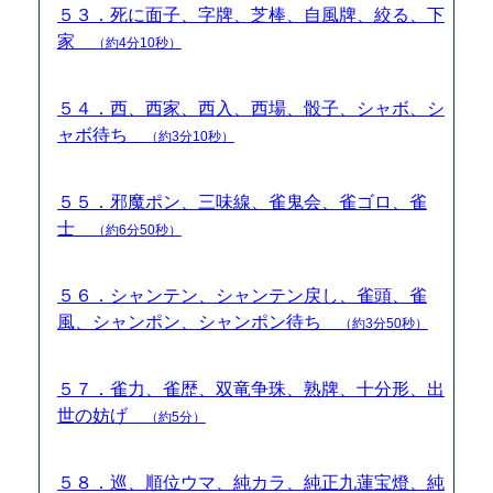
５３．死に面子、字牌、芝棒、自風牌、絞る、下
家
（約4分10秒）
５４．西、西家、西入、西場、骰子、シャボ、シ
ャボ待ち
（約3分10秒）
５５．邪魔ポン、三味線、雀鬼会、雀ゴロ、雀
士
（約6分50秒）
５６．シャンテン、シャンテン戻し、雀頭、雀
風、シャンポン、シャンポン待ち
（約3分50秒）
５７．雀力、雀歴、双竜争珠、熟牌、十分形、出
世の妨げ
（約5分）
５８．巡、順位ウマ、純カラ、純正九蓮宝燈、純