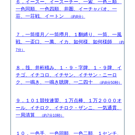
６．イースー、イースーチー、一索、一色三順、
一色同順、一色四順、井圏、イーチャパオ、一
荘、一荘戦、イートン
（約8分）
７．一筒摸月／一筒撈月、１翻縛り、一筒、一風
戦、一盃口、一萬、イカ、如何様、如何様師
（約
7分）
８．筏、井桁積み、１・９・字牌、１・９牌、イ
チゴ、イチコロ、イチサン、イチサン・ニーロ
ク、一鳴き、一鳴き聴牌、一二四十
（約8分50秒）
９．１０１競技連盟、１万点棒、１万２０００オ
ール、イチロク、イチロク・ザンニ、一気通貫、
一局清算
（約7分10秒）
１０．一色手、一色同順、一色二順、１センチ、