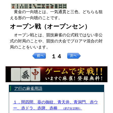
黄金の一向聴とは、一気通貫と三色、どちらも狙
える形の一向聴のことです。
オープン戦（オープンセン）
オープン戦とは、競技麻雀の公式戦ではない非公
式の対局のことや、競技の大会でプロアマ混合の対
局のことをいいます。
１４
ア行の麻雀用語
１．間四間、葵の御紋、青天井、青洞門、赤ウ
ー、赤ドラ、赤牌、赤棒
（約7分10秒）