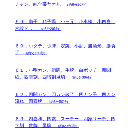
チャン、純全帯ヤオ九
（約6分20秒）
５９．順子、順子場、小三元、小車輪、小四喜、
常設ドラ
（約6分20秒）
６０．小タテ、少牌、定牌、小副、勝負形、勝負
手
（約5分30秒）
６１．小明カン、初牌、生牌、白ポッチ、新聞
紙、四暗刻、四暗刻単騎
（約5分30秒）
６２．四開カン、四カン散了、四カン子、四カン
流れ、四喜牌
（約3分50秒）
６３．四喜和、四索、スーチー、四家リーチ、四
字刻、数牌、屍牌
（約4分50秒）