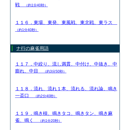
戦
（約1分40秒）
１１６．東場、東発、東風戦、東北戦、東ラス
（約1分40秒）
ナ行の麻雀用語
１１７．中絞り、流し満貫、中付け、中抜き、中
膨れ、中目
（約3分50秒）
１１８．流れ、流れ１本、流れる、流れ論、鳴き
一盃口
（約2分40秒）
１１９．鳴き槓、鳴きタコ、鳴きタン、鳴き麻
雀、鳴く
（約1分20秒）