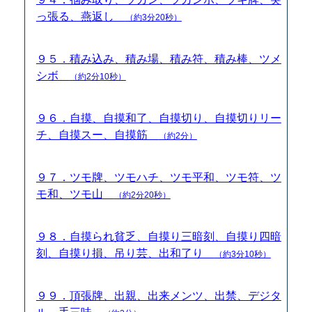
っ張る、燕返し
（約3分20秒）
９５．積み込み、積み場、積み符、積み棒、ツメ
シボ
（約2分10秒）
９６．自摸、自摸和了、自摸切り、自摸切りリー
チ、自摸スー、自摸筋
（約2分）
９７．ツモ牌、ツモハチ、ツモ平和、ツモ符、ツ
モ和、ツモ山
（約2分20秒）
９８．自摸られ貧乏、自摸り三暗刻、自摸り四暗
刻、自摸り損、吊り芸、出和了り
（約3分10秒）
９９．頂張牌、出親、出来メンツ、出禁、デジタ