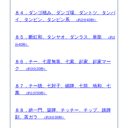
８４．ダンゴ積み、ダンゴ場、ダントツ、タンパ
イ、タンピン、タンピン系
（約2分40秒）
８５．断紅和、タンヤオ、ダンラス、単龍
（約2
分40秒）
８６．チー、七星無靠、七索、起家、起家マー
ク
（約3分20秒）
８７．チー聴、七対子、砌牌、七筒、地和、七
萬
（約1分50秒）
８８．絶一門、築牌、チッチー、チップ、跳牌
刻、茶ガラ
（約3分30秒）