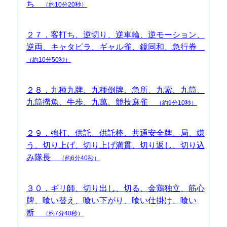
ち
（約10分20秒）
２７．客打ち、逆切り、逆車輪、逆モーション、
逆両、キャタピラ、ギャル雀、鏡同和、急行券
（約10分50秒）
２８．九種九牌、九種倒牌、急所、九索、九筒、
九筒撈魚、牛歩、九萬、競技麻雀
（約9分10秒）
２９．強打、供託、供託棒、共通安全牌、局、嫌
う、切り上げ、切り上げ満貫、切り返し、切り込
み隊長
（約6分40秒）
３０．ギリ師、切り出し、切る、金鶏独立、筋心
牌、喰い替え、喰い下がり、喰い仕掛け、喰い
断
（約7分40秒）