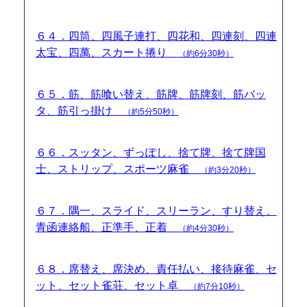
６４．四筒、四風子連打、四花和、四連刻、四連
太宝、四萬、スカート捲り
（約6分30秒）
６５．筋、筋喰い替え、筋牌、筋牌刻、筋バッ
タ、筋引っ掛け
（約5分50秒）
６６．スッタン、ずっぽし、捨て牌、捨て牌国
士、ストリップ、スポーツ麻雀
（約3分20秒）
６７．隅一、スライド、スリーラン、すり替え、
青函連絡船、正準手、正着
（約4分30秒）
６８．席替え、席決め、責任払い、接待麻雀、セ
ット、セット雀荘、セット卓
（約7分10秒）