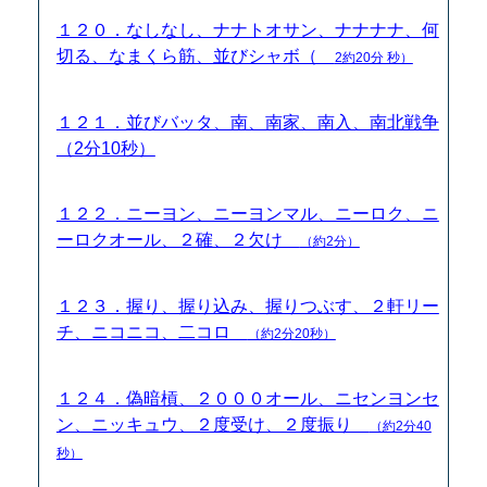
１２０．なしなし、ナナトオサン、ナナナナ、何
切る、なまくら筋、並びシャボ（
2約20分 秒）
１２１．並びバッタ、南、南家、南入、南北戦争
（2分10秒）
１２２．ニーヨン、ニーヨンマル、ニーロク、ニ
ーロクオール、２確、２欠け
（約2分）
１２３．握り、握り込み、握りつぶす、２軒リー
チ、ニコニコ、二コロ
（約2分20秒）
１２４．偽暗槓、２０００オール、ニセンヨンセ
ン、ニッキュウ、２度受け、２度振り
（約2分40
秒）