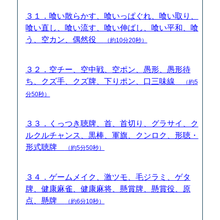
３１．喰い散らかす、喰いっぱぐれ、喰い取り、
喰い直し、喰い流す、喰い伸ばし、喰い平和、喰
う、空カン、偶然役
（約10分20秒）
３２．空チー、空中戦、空ポン、愚形、愚形待
ち、クズ手、クズ牌、下りポン、口三味線
（約5
分50秒）
３３．くっつき聴牌、首、首切り、グラサイ、ク
ルクルチャンス、黒棒、軍旗、クンロク、形聴・
形式聴牌
（約5分50秒）
３４．ゲームメイク、激ツモ、毛ジラミ、ゲタ
牌、健康麻雀、健康麻将、懸賞牌、懸賞役、原
点、懸牌
（約6分10秒）