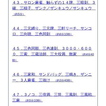
４３．サロン麻雀、触らずの１４牌、三暗刻、３
確、三槓子、ザンク／ザンキュウ／サンキュウ
（約5分）
４４．三元縛り、三元牌、三軒リーチ、サンコ
ロ、三向聴、三色同刻
（約6分10秒）
４５．三色同順、三色連刻、３０００・６００
０、三索、三蔵法師、三大役満、散家
（約4分40
秒）
４６．三家和、サンドバッグ、三鳴き、ザンニ
ー、３人麻雀、三抜け
（約3分40秒）
４７．３ノコ、三倍満、三筒、三風刻、三風戦、
三麻
（約5分10秒）