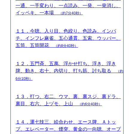
一通、一手変わり、一点読み、一発、一発消し、
イッペキ、一本場
（約7分40秒）
１１．今聴、入り目、色絞り、色読み、インパ
チ、インフレ麻雀、五心通貫、五索、ウッパー、
五筒、五筒開花
（約8分40秒）
１２．五門斉、五萬、浮かせ打ち、浮き、浮き
牌、動き、右十、内切り、打ち筋、討ち取る
（約
6分10秒）
１３．打つ、右二、ウマ、裏、裏スジ、裏ドラ、
裏目、右六、上ヅモ、上山
（約6分40秒）
１４．運七技三、絵合わせ、エース牌、Ａトッ
プ、エレベーター、煙突、黄金の一向聴、オープ