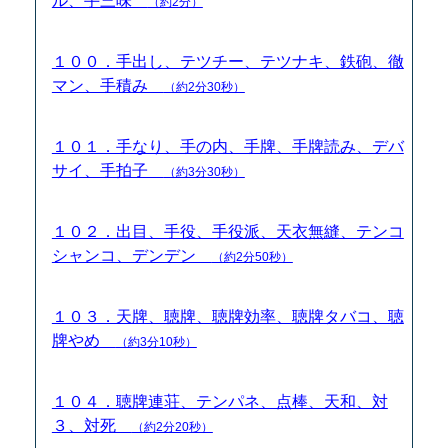
ル、手三味
（約2分）
１００．手出し、テツチー、テツナキ、鉄砲、徹
マン、手積み
（約2分30秒）
１０１．手なり、手の内、手牌、手牌読み、デバ
サイ、手拍子
（約3分30秒）
１０２．出目、手役、手役派、天衣無縫、テンコ
シャンコ、デンデン
（約2分50秒）
１０３．天牌、聴牌、聴牌効率、聴牌タバコ、聴
牌やめ
（約3分10秒）
１０４．聴牌連荘、テンパネ、点棒、天和、対
３、対死
（約2分20秒）