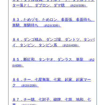
ター落とし、ダブロン、ダマ聴
（約2分50秒）
８３．ためヅモ、ためロン、多面張、多面待ち、
単騎、単騎待ち
（約2分30秒）
８４．ダンゴ積み、ダンゴ場、ダントツ、タンパ
イ、タンピン、タンピン系
（約2分40秒）
８５．断紅和、タンヤオ、ダンラス、単龍
（約2
分40秒）
８６．チー、七星無靠、七索、起家、起家マー
ク
（約3分20秒）
８７．チー聴、七対子、砌牌、七筒、地和、七