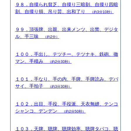
９８．自摸られ貧乏、自摸り三暗刻、自摸り四暗
刻、自摸り損、吊り芸、出和了り
（約3分10秒）
９９．頂張牌、出親、出来メンツ、出禁、デジタ
ル、手三味
（約2分）
１００．手出し、テツチー、テツナキ、鉄砲、徹
マン、手積み
（約2分30秒）
１０１．手なり、手の内、手牌、手牌読み、デバ
サイ、手拍子
（約3分30秒）
１０２．出目、手役、手役派、天衣無縫、テンコ
シャンコ、デンデン
（約2分50秒）
１０３．天牌、聴牌、聴牌効率、聴牌タバコ、聴