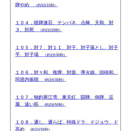
牌やめ
（約3分10秒）
１０４．聴牌連荘、テンパネ、点棒、天和、対
３、対死
（約2分20秒）
１０５．対７、対１１、対子、対子落とし、対子
手、対子場
（約2分30秒）
１０６．対々和、推牌、対面、導火線、頭槓和、
同巡内振聴
(約3分30秒）
１０７．独釣寒江雪、東天紅、闘牌、倒牌、豆
腐、遠い筋
(約2分50秒）
１０８．通し、通らば、特殊ドラ、ドジョウ、ド
高め
(約2分50秒）