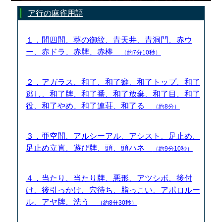
ア行の麻雀用語
１．間四間、葵の御紋、青天井、青洞門、赤ウ
ー、赤ドラ、赤牌、赤棒
（約7分10秒）
２．アガラス、和了、和了癖、和了トップ、和了
逃し、和了牌、和了番、和了放棄、和了目、和了
役、和了やめ、和了連荘、和了る
（約8分）
３．亜空間、アルシーアル、アシスト、足止め、
足止め立直、遊び牌、頭、頭ハネ
（約9分10秒）
４．当たり、当たり牌、悪形、アツシボ、後付
け、後引っかけ、穴待ち、脂っこい、アポロルー
ル、アヤ牌、洗う
（約8分30秒）