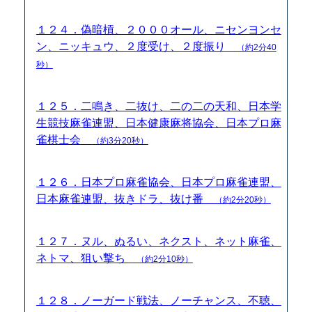
１２４．偽暗槓、２０００オール、ニセンヨンセ
ン、ニッキュウ、２度受け、２度振り
（約2分40
秒）
１２５．二鳴き、二抜け、二の二の天和、日本学
生競技麻雀連盟、日本健康麻将協会、日本プロ麻
雀棋士会
（約3分20秒）
１２６．日本プロ麻雀協会、日本プロ麻雀連盟、
日本麻雀連盟、抜きドラ、抜け番
（約2分20秒）
１２７．ヌル、ぬるい、ネクスト、ネット麻雀、
ネトマ、狙い撃ち
（約2分10秒）
１２８．ノーガード戦法、ノーチャンス、不聴、