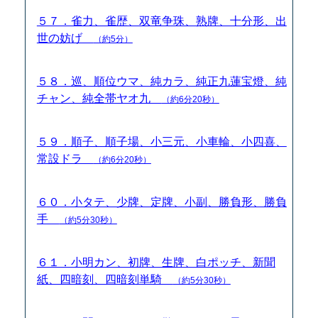
５７．雀力、雀歴、双竜争珠、熟牌、十分形、出
世の妨げ
（約5分）
５８．巡、順位ウマ、純カラ、純正九蓮宝燈、純
チャン、純全帯ヤオ九
（約6分20秒）
５９．順子、順子場、小三元、小車輪、小四喜、
常設ドラ
（約6分20秒）
６０．小タテ、少牌、定牌、小副、勝負形、勝負
手
（約5分30秒）
６１．小明カン、初牌、生牌、白ポッチ、新聞
紙、四暗刻、四暗刻単騎
（約5分30秒）