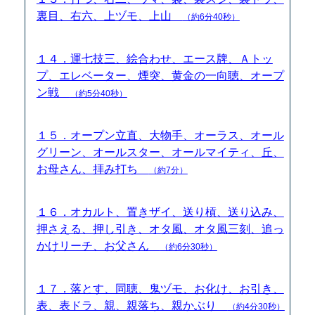
裏目、右六、上ヅモ、上山
（約6分40秒）
１４．運七技三、絵合わせ、エース牌、Ａトッ
プ、エレベーター、煙突、黄金の一向聴、オープ
ン戦
（約5分40秒）
１５．オープン立直、大物手、オーラス、オール
グリーン、オールスター、オールマイティ、丘、
お母さん、拝み打ち
（約7分）
１６．オカルト、置きザイ、送り槓、送り込み、
押さえる、押し引き、オタ風、オタ風三刻、追っ
かけリーチ、お父さん
（約6分30秒）
１７．落とす、同聴、鬼ヅモ、お化け、お引き、
表、表ドラ、親、親落ち、親かぶり
（約4分30秒）