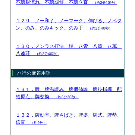
不聴親流れ、不聴罰符、不聴立直
（約3分10秒）
１２９．ノー和了、ノーマーク、伸びる、ノベタ
ン、のみ、のみキック、のみ手
（約2分40秒）
１３０．ノンラス打法、場、八索、八筒、八萬、
八連荘
（約2分40秒）
ハ行の麻雀用語
１３１．牌、牌温読み、牌価値論、牌技指導、配
給原点、牌交換
（約3分20秒）
１３２．牌効率、牌さばき、牌姿、牌式、牌勢、
倍直
（約4分）