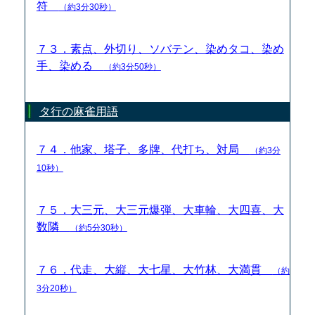
符
（約3分30秒）
７３．素点、外切り、ソバテン、染めタコ、染め
手、染める
（約3分50秒）
タ行の麻雀用語
７４．他家、塔子、多牌、代打ち、対局
（約3分
10秒）
７５．大三元、大三元爆弾、大車輪、大四喜、大
数隣
（約5分30秒）
７６．代走、大縦、大七星、大竹林、大満貫
（約
3分20秒）