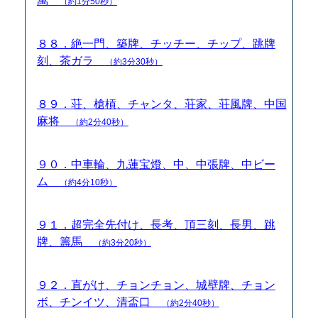
萬
（約1分50秒）
８８．絶一門、築牌、チッチー、チップ、跳牌
刻、茶ガラ
（約3分30秒）
８９．荘、槍槓、チャンタ、荘家、荘風牌、中国
麻将
（約2分40秒）
９０．中車輪、九蓮宝燈、中、中張牌、中ビー
ム
（約4分10秒）
９１．超完全先付け、長考、頂三刻、長男、跳
牌、籌馬
（約3分20秒）
９２．直がけ、チョンチョン、城壁牌、チョン
ボ、チンイツ、清盃口
（約2分40秒）