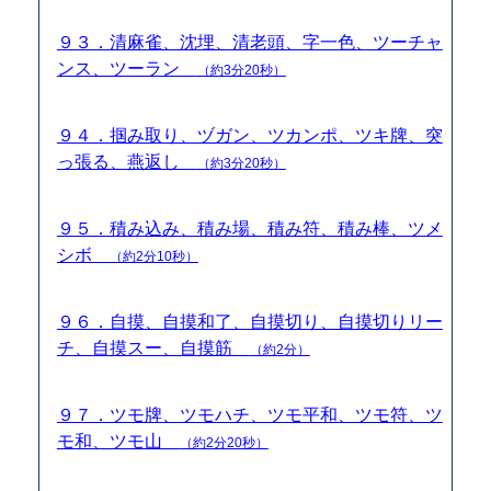
９３．清麻雀、沈埋、清老頭、字一色、ツーチャ
ンス、ツーラン
（約3分20秒）
９４．掴み取り、ヅガン、ツカンポ、ツキ牌、突
っ張る、燕返し
（約3分20秒）
９５．積み込み、積み場、積み符、積み棒、ツメ
シボ
（約2分10秒）
９６．自摸、自摸和了、自摸切り、自摸切りリー
チ、自摸スー、自摸筋
（約2分）
９７．ツモ牌、ツモハチ、ツモ平和、ツモ符、ツ
モ和、ツモ山
（約2分20秒）