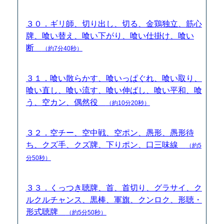
３０．ギリ師、切り出し、切る、金鶏独立、筋心
牌、喰い替え、喰い下がり、喰い仕掛け、喰い
断
（約7分40秒）
３１．喰い散らかす、喰いっぱぐれ、喰い取り、
喰い直し、喰い流す、喰い伸ばし、喰い平和、喰
う、空カン、偶然役
（約10分20秒）
３２．空チー、空中戦、空ポン、愚形、愚形待
ち、クズ手、クズ牌、下りポン、口三味線
（約5
分50秒）
３３．くっつき聴牌、首、首切り、グラサイ、ク
ルクルチャンス、黒棒、軍旗、クンロク、形聴・
形式聴牌
（約5分50秒）