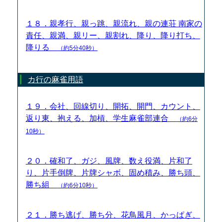
１８．親孝行、親っ跳、親流れ、親の連荘 南家の
責任、親満、親リー、親割れ、降り、降り打ち、
降りる
（約5分40秒）
カ行の麻雀用語
１９．会社、回線切り、開拓、開門、カウント、
返り東、抱える、加槓、学生麻雀部連合
（約6分
10秒）
２０．確和了、ガジ、風牌、数え役満、片和了
り、片手倒牌、片牌シャボ、固め積み、勝ち頭、
勝ち組
（約6分10秒）
２１．勝ち逃げ、勝ち分、花鳥風月、かっぱぎ、