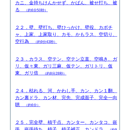
カニ、金持ちけんかせず、かばん、被せ打ち、被
る
（約6分50秒）
２２．壁、壁打ち、壁ひっかけ、壁役、カボチ
ャ、上家、上家取り、カモ、かもラス、空切り、
空行為
（約9分43秒）
２３．カラス、空テン、空テン立直、空鳴き、ガ
リ、仮々東、ガリ三麻、仮テン、ガリトリ、仮
東、ガリ倍
（約8分28秒）
２４．枯れる、河、かわし手、カン、カン１翻、
カン裏ドラ、カン材、完先、完成面子、完全一向
聴
（約6分）
２５．完全壁、槓千点、カンター、カンタコ、嵌
張、嵌張待ち、槓子、槓子補正、カンドラ
（約9