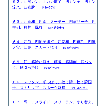
６２．四開カン、四カン散了、四カン子、四カン
流れ、四喜牌
（約3分50秒）
６３．四喜和、四索、スーチー、四家リーチ、四
字刻、数牌、屍牌
（約4分50秒）
６４．四筒、四風子連打、四花和、四連刻、四連
太宝、四萬、スカート捲り
（約6分30秒）
６５．筋、筋喰い替え、筋牌、筋牌刻、筋バッ
タ、筋引っ掛け
（約5分50秒）
６６．スッタン、ずっぽし、捨て牌、捨て牌国
士、ストリップ、スポーツ麻雀
（約3分20秒）
６７．隅一、スライド、スリーラン、すり替え、