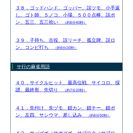
３８．ゴッドハンド、ゴッパー、誤ツモ、小手返
し、ゴト師、５ノコ、小場、５００点棒、誤ポ
ン、五三、五三拾い
（約6分40秒）
３９．子持ち、古役、誤リーチ、孤立牌、誤ロ
ン、コンビ打ち
（約6分20秒）
サ行の麻雀用語
４０．サイクルヒット、最高位戦、サイコロ、採
譜、最終形、先切り
（約7分20秒）
４１．先付け、先ヅモ、錯カン、錯チー、錯ポ
ン、左四、サシウマ、差し込み
（約6分50秒）