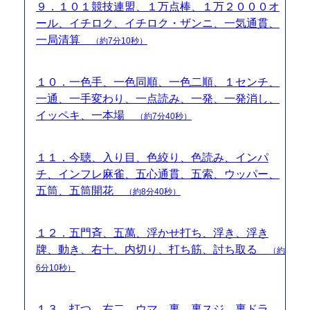
９．１０１競技連盟、１万点棒、１万２０００オ
ール、イチロク、イチロク・ザンニ、一気通貫、
一局清算
（約7分10秒）
１０．一色手、一色同順、一色二順、１センチ、
一通、一手変わり、一点読み、一発、一発消し、
イッペキ、一本場
（約7分40秒）
１１．今聴、入り目、色絞り、色読み、インパ
チ、インフレ麻雀、五心通貫、五索、ウッパー、
五筒、五筒開花
（約8分40秒）
１２．五門斉、五萬、浮かせ打ち、浮き、浮き
牌、動き、右十、内切り、打ち筋、討ち取る
（約
6分10秒）
１３．打つ、右二、ウマ、裏、裏スジ、裏ドラ、