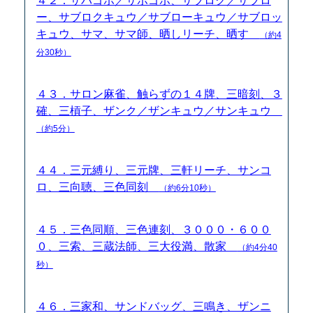
４２．サバゴボ／サボゴボ、サブロク／サブロ
ー、サブロクキュウ／サブローキュウ／サブロッ
キュウ、サマ、サマ師、晒しリーチ、晒す
（約4
分30秒）
４３．サロン麻雀、触らずの１４牌、三暗刻、３
確、三槓子、ザンク／ザンキュウ／サンキュウ
（約5分）
４４．三元縛り、三元牌、三軒リーチ、サンコ
ロ、三向聴、三色同刻
（約6分10秒）
４５．三色同順、三色連刻、３０００・６００
０、三索、三蔵法師、三大役満、散家
（約4分40
秒）
４６．三家和、サンドバッグ、三鳴き、ザンニ