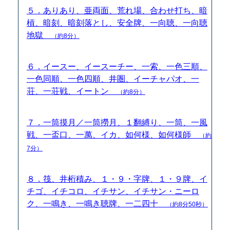
５．ありあり、亜両面、荒れ場、合わせ打ち、暗
槓、暗刻、暗刻落とし、安全牌、一向聴、一向聴
地獄
（約8分）
６．イースー、イースーチー、一索、一色三順、
一色同順、一色四順、井圏、イーチャパオ、一
荘、一荘戦、イートン
（約8分）
７．一筒摸月／一筒撈月、１翻縛り、一筒、一風
戦、一盃口、一萬、イカ、如何様、如何様師
（約
7分）
８．筏、井桁積み、１・９・字牌、１・９牌、イ
チゴ、イチコロ、イチサン、イチサン・ニーロ
ク、一鳴き、一鳴き聴牌、一二四十
（約8分50秒）