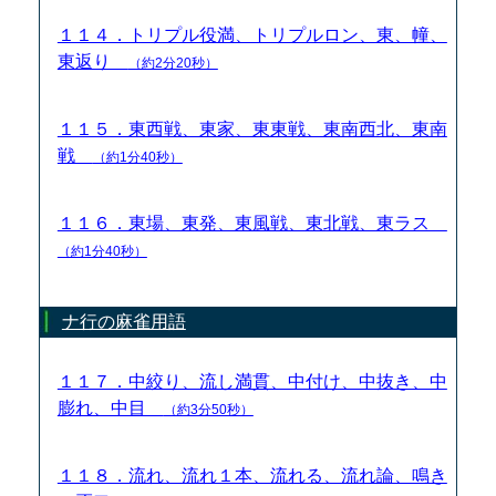
１１４．トリプル役満、トリプルロン、東、幢、
東返り
（約2分20秒）
１１５．東西戦、東家、東東戦、東南西北、東南
戦
（約1分40秒）
１１６．東場、東発、東風戦、東北戦、東ラス
（約1分40秒）
ナ行の麻雀用語
１１７．中絞り、流し満貫、中付け、中抜き、中
膨れ、中目
（約3分50秒）
１１８．流れ、流れ１本、流れる、流れ論、鳴き