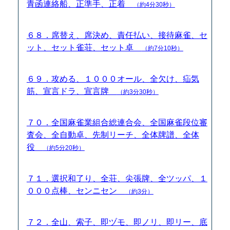
青函連絡船、正準手、正着
（約4分30秒）
６８．席替え、席決め、責任払い、接待麻雀、セ
ット、セット雀荘、セット卓
（約7分10秒）
６９．攻める、１０００オール、全欠け、疝気
筋、宣言ドラ、宣言牌
（約3分30秒）
７０．全国麻雀業組合総連合会、全国麻雀段位審
査会、全自動卓、先制リーチ、全体牌譜、全体
役
（約5分20秒）
７１．選択和了り、全荘、尖張牌、全ツッパ、１
０００点棒、センニセン
（約3分）
７２．全山、索子、即ヅモ、即ノリ、即リー、底