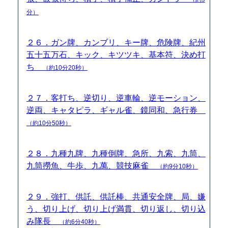
分）
２６．ガン牌、カンブリ、キー牌、危険牌、紀州
五十五万石、キック、キツツキ、基本符、決め打
ち
（約10分20秒）
２７．客打ち、逆切り、逆車輪、逆モーション、
逆両、キャタピラ、ギャル雀、鏡同和、急行券
（約10分50秒）
２８．九種九牌、九種倒牌、急所、九索、九筒、
九筒撈魚、牛歩、九萬、競技麻雀
（約9分10秒）
２９．強打、供託、供託棒、共通安全牌、局、嫌
う、切り上げ、切り上げ満貫、切り返し、切り込
み隊長
（約6分40秒）