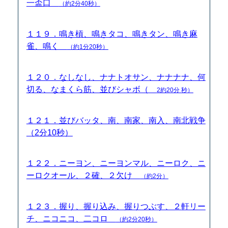
一盃口
（約2分40秒）
１１９．鳴き槓、鳴きタコ、鳴きタン、鳴き麻
雀、鳴く
（約1分20秒）
１２０．なしなし、ナナトオサン、ナナナナ、何
切る、なまくら筋、並びシャボ（
2約20分 秒）
１２１．並びバッタ、南、南家、南入、南北戦争
（2分10秒）
１２２．ニーヨン、ニーヨンマル、ニーロク、ニ
ーロクオール、２確、２欠け
（約2分）
１２３．握り、握り込み、握りつぶす、２軒リー
チ、ニコニコ、二コロ
（約2分20秒）