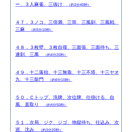
ー、３人麻雀、三抜け
（約3分40秒）
４７．３ノコ、三倍満、三筒、三風刻、三風戦、
三麻
（約5分10秒）
４８．３枚壁、３枚自摸、三面張、三面待ち、三
連刻、三萬
（約4分20秒）
４９．十二落抬、十三無靠、十三不塔、十三ヤオ
九、十三龍門
（約6分10秒）
５０．Ｃトップ、洗牌、次位牌、仕掛ける、自
風、直取り
（約4分50秒）
５１．次局、ジク、ジゴ、地獄待ち、仕込み、次
巡、沈み
（約3分20秒）