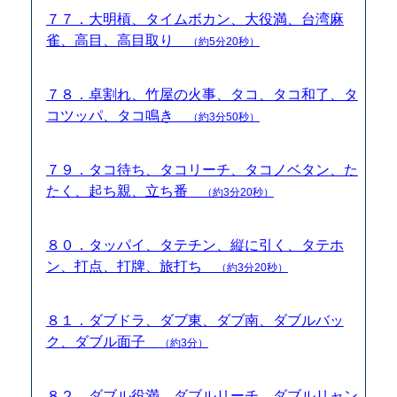
７７．大明槓、タイムボカン、大役満、台湾麻
雀、高目、高目取り
（約5分20秒）
７８．卓割れ、竹屋の火事、タコ、タコ和了、タ
コツッパ、タコ鳴き
（約3分50秒）
７９．タコ待ち、タコリーチ、タコノベタン、た
たく、起ち親、立ち番
（約3分20秒）
８０．タッパイ、タテチン、縦に引く、タテホ
ン、打点、打牌、旅打ち
（約3分20秒）
８１．ダブドラ、ダブ東、ダブ南、ダブルバッ
ク、ダブル面子
（約3分）
８２．ダブル役満、ダブルリーチ、ダブルリャン