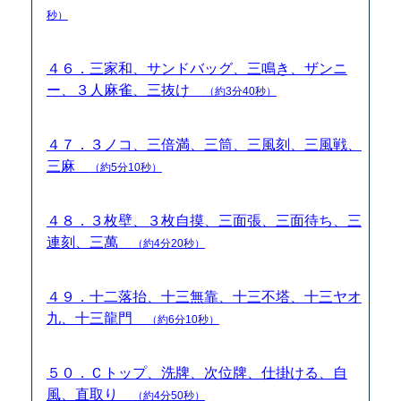
秒）
４６．三家和、サンドバッグ、三鳴き、ザンニ
ー、３人麻雀、三抜け
（約3分40秒）
４７．３ノコ、三倍満、三筒、三風刻、三風戦、
三麻
（約5分10秒）
４８．３枚壁、３枚自摸、三面張、三面待ち、三
連刻、三萬
（約4分20秒）
４９．十二落抬、十三無靠、十三不塔、十三ヤオ
九、十三龍門
（約6分10秒）
５０．Ｃトップ、洗牌、次位牌、仕掛ける、自
風、直取り
（約4分50秒）