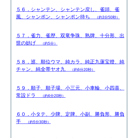
５６．シャンテン、シャンテン戻し、雀頭、雀
風、シャンポン、シャンポン待ち
（約3分50秒）
５７．雀力、雀歴、双竜争珠、熟牌、十分形、出
世の妨げ
（約5分）
５８．巡、順位ウマ、純カラ、純正九蓮宝燈、純
チャン、純全帯ヤオ九
（約6分20秒）
５９．順子、順子場、小三元、小車輪、小四喜、
常設ドラ
（約6分20秒）
６０．小タテ、少牌、定牌、小副、勝負形、勝負
手
（約5分30秒）