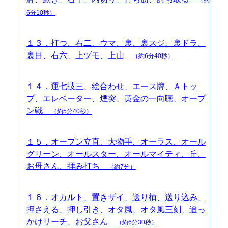
6分10秒）
１３．打つ、右二、ウマ、裏、裏スジ、裏ドラ、
裏目、右六、上ヅモ、上山
（約6分40秒）
１４．運七技三、絵合わせ、エース牌、Ａトッ
プ、エレベーター、煙突、黄金の一向聴、オープ
ン戦
（約5分40秒）
１５．オープン立直、大物手、オーラス、オール
グリーン、オールスター、オールマイティ、丘、
お母さん、拝み打ち
（約7分）
１６．オカルト、置きザイ、送り槓、送り込み、
押さえる、押し引き、オタ風、オタ風三刻、追っ
かけリーチ、お父さん
（約6分30秒）