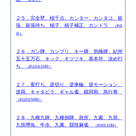
２５．完全壁、槓千点、カンター、カンタコ、嵌
張、嵌張待ち、槓子、槓子補正、カンドラ
（約9
分）
２６．ガン牌、カンブリ、キー牌、危険牌、紀州
五十五万石、キック、キツツキ、基本符、決め打
ち
（約10分20秒）
２７．客打ち、逆切り、逆車輪、逆モーション、
逆両、キャタピラ、ギャル雀、鏡同和、急行券
（約10分50秒）
２８．九種九牌、九種倒牌、急所、九索、九筒、
九筒撈魚、牛歩、九萬、競技麻雀
（約9分10秒）