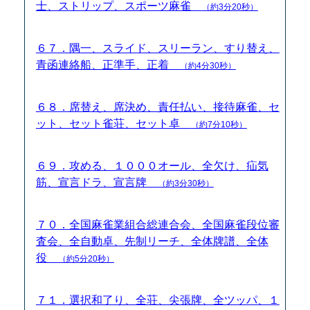
士、ストリップ、スポーツ麻雀
（約3分20秒）
６７．隅一、スライド、スリーラン、すり替え、
青函連絡船、正準手、正着
（約4分30秒）
６８．席替え、席決め、責任払い、接待麻雀、セ
ット、セット雀荘、セット卓
（約7分10秒）
６９．攻める、１０００オール、全欠け、疝気
筋、宣言ドラ、宣言牌
（約3分30秒）
７０．全国麻雀業組合総連合会、全国麻雀段位審
査会、全自動卓、先制リーチ、全体牌譜、全体
役
（約5分20秒）
７１．選択和了り、全荘、尖張牌、全ツッパ、１