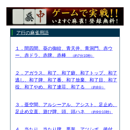
ア行の麻雀用語
１．間四間、葵の御紋、青天井、青洞門、赤ウ
ー、赤ドラ、赤牌、赤棒
（約7分10秒）
２．アガラス、和了、和了癖、和了トップ、和了
逃し、和了牌、和了番、和了放棄、和了目、和了
役、和了やめ、和了連荘、和了る
（約8分）
３．亜空間、アルシーアル、アシスト、足止め、
足止め立直、遊び牌、頭、頭ハネ
（約9分10秒）
４．当たり、当たり牌、悪形、アツシボ、後付