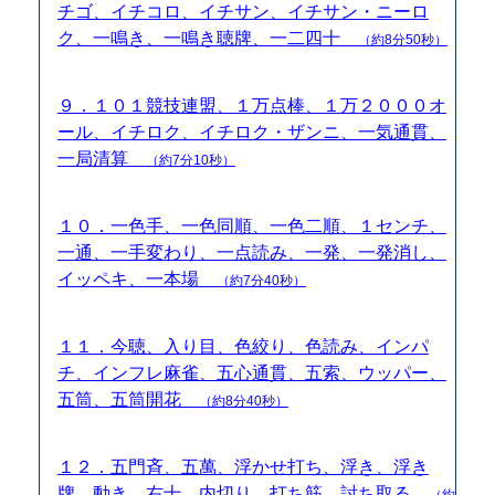
チゴ、イチコロ、イチサン、イチサン・ニーロ
ク、一鳴き、一鳴き聴牌、一二四十
（約8分50秒）
９．１０１競技連盟、１万点棒、１万２０００オ
ール、イチロク、イチロク・ザンニ、一気通貫、
一局清算
（約7分10秒）
１０．一色手、一色同順、一色二順、１センチ、
一通、一手変わり、一点読み、一発、一発消し、
イッペキ、一本場
（約7分40秒）
１１．今聴、入り目、色絞り、色読み、インパ
チ、インフレ麻雀、五心通貫、五索、ウッパー、
五筒、五筒開花
（約8分40秒）
１２．五門斉、五萬、浮かせ打ち、浮き、浮き
牌、動き、右十、内切り、打ち筋、討ち取る
（約