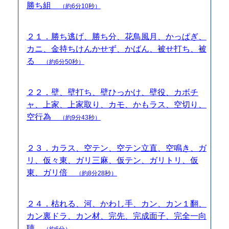
勝ち組
（約6分10秒）
２１．勝ち逃げ、勝ち分、花鳥風月、かっぱぎ、
カニ、金持ちけんかせず、かばん、被せ打ち、被
る
（約6分50秒）
２２．壁、壁打ち、壁ひっかけ、壁役、カボチ
ャ、上家、上家取り、カモ、かもラス、空切り、
空行為
（約9分43秒）
２３．カラス、空テン、空テン立直、空鳴き、ガ
リ、仮々東、ガリ三麻、仮テン、ガリトリ、仮
東、ガリ倍
（約8分28秒）
２４．枯れる、河、かわし手、カン、カン１翻、
カン裏ドラ、カン材、完先、完成面子、完全一向
聴
（約6分）