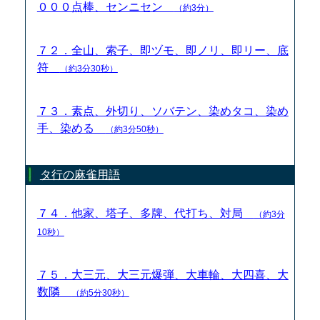
０００点棒、センニセン
（約3分）
７２．全山、索子、即ヅモ、即ノリ、即リー、底
符
（約3分30秒）
７３．素点、外切り、ソバテン、染めタコ、染め
手、染める
（約3分50秒）
タ行の麻雀用語
７４．他家、塔子、多牌、代打ち、対局
（約3分
10秒）
７５．大三元、大三元爆弾、大車輪、大四喜、大
数隣
（約5分30秒）