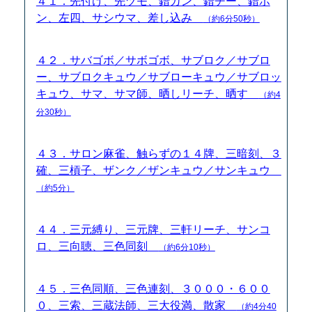
４１．先付け、先ヅモ、錯カン、錯チー、錯ポ
ン、左四、サシウマ、差し込み
（約6分50秒）
４２．サバゴボ／サボゴボ、サブロク／サブロ
ー、サブロクキュウ／サブローキュウ／サブロッ
キュウ、サマ、サマ師、晒しリーチ、晒す
（約4
分30秒）
４３．サロン麻雀、触らずの１４牌、三暗刻、３
確、三槓子、ザンク／ザンキュウ／サンキュウ
（約5分）
４４．三元縛り、三元牌、三軒リーチ、サンコ
ロ、三向聴、三色同刻
（約6分10秒）
４５．三色同順、三色連刻、３０００・６００
０、三索、三蔵法師、三大役満、散家
（約4分40