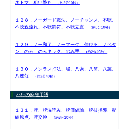
ネトマ、狙い撃ち
（約2分10秒）
１２８．ノーガード戦法、ノーチャンス、不聴、
不聴親流れ、不聴罰符、不聴立直
（約3分10秒）
１２９．ノー和了、ノーマーク、伸びる、ノベタ
ン、のみ、のみキック、のみ手
（約2分40秒）
１３０．ノンラス打法、場、八索、八筒、八萬、
八連荘
（約2分40秒）
ハ行の麻雀用語
１３１．牌、牌温読み、牌価値論、牌技指導、配
給原点、牌交換
（約3分20秒）