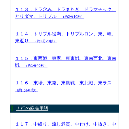
１１３．ドラ含み、ドラまたぎ、ドラマチック、
とりダマ、トリプル
（約2分10秒）
１１４．トリプル役満、トリプルロン、東、幢、
東返り
（約2分20秒）
１１５．東西戦、東家、東東戦、東南西北、東南
戦
（約1分40秒）
１１６．東場、東発、東風戦、東北戦、東ラス
（約1分40秒）
ナ行の麻雀用語
１１７．中絞り、流し満貫、中付け、中抜き、中