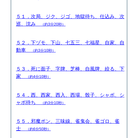
５１．次局、ジク、ジゴ、地獄待ち、仕込み、次
巡、沈み
（約3分20秒）
５２．下ヅモ、下山、七五三、七福星、自家、自
動車
（約3分10秒）
５３．死に面子、字牌、芝棒、自風牌、絞る、下
家
（約4分10秒）
５４．西、西家、西入、西場、骰子、シャボ、シ
ャボ待ち
（約3分10秒）
５５．邪魔ポン、三味線、雀鬼会、雀ゴロ、雀
士
（約6分50秒）