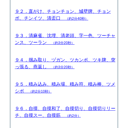
９２．直がけ、チョンチョン、城壁牌、チョン
ボ、チンイツ、清盃口
（約2分40秒）
９３．清麻雀、沈埋、清老頭、字一色、ツーチャ
ンス、ツーラン
（約3分20秒）
９４．掴み取り、ヅガン、ツカンポ、ツキ牌、突
っ張る、燕返し
（約3分20秒）
９５．積み込み、積み場、積み符、積み棒、ツメ
シボ
（約2分10秒）
９６．自摸、自摸和了、自摸切り、自摸切りリー
チ、自摸スー、自摸筋
（約2分）