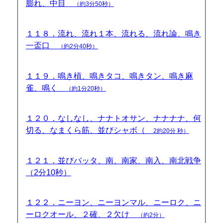
膨れ、中目
（約3分50秒）
１１８．流れ、流れ１本、流れる、流れ論、鳴き
一盃口
（約2分40秒）
１１９．鳴き槓、鳴きタコ、鳴きタン、鳴き麻
雀、鳴く
（約1分20秒）
１２０．なしなし、ナナトオサン、ナナナナ、何
切る、なまくら筋、並びシャボ（
2約20分 秒）
１２１．並びバッタ、南、南家、南入、南北戦争
（2分10秒）
１２２．ニーヨン、ニーヨンマル、ニーロク、ニ
ーロクオール、２確、２欠け
（約2分）