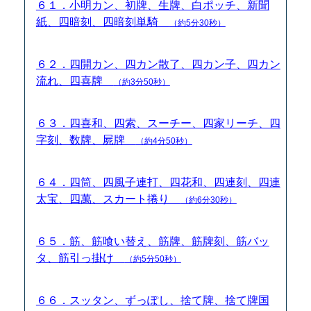
６１．小明カン、初牌、生牌、白ポッチ、新聞
紙、四暗刻、四暗刻単騎
（約5分30秒）
６２．四開カン、四カン散了、四カン子、四カン
流れ、四喜牌
（約3分50秒）
６３．四喜和、四索、スーチー、四家リーチ、四
字刻、数牌、屍牌
（約4分50秒）
６４．四筒、四風子連打、四花和、四連刻、四連
太宝、四萬、スカート捲り
（約6分30秒）
６５．筋、筋喰い替え、筋牌、筋牌刻、筋バッ
タ、筋引っ掛け
（約5分50秒）
６６．スッタン、ずっぽし、捨て牌、捨て牌国