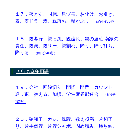
１７．落とす、同聴、鬼ヅモ、お化け、お引き、
表、表ドラ、親、親落ち、親かぶり
（約4分30秒）
１８．親孝行、親っ跳、親流れ、親の連荘 南家の
責任、親満、親リー、親割れ、降り、降り打ち、
降りる
（約5分40秒）
カ行の麻雀用語
１９．会社、回線切り、開拓、開門、カウント、
返り東、抱える、加槓、学生麻雀部連合
（約6分
10秒）
２０．確和了、ガジ、風牌、数え役満、片和了
り、片手倒牌、片牌シャボ、固め積み、勝ち頭、