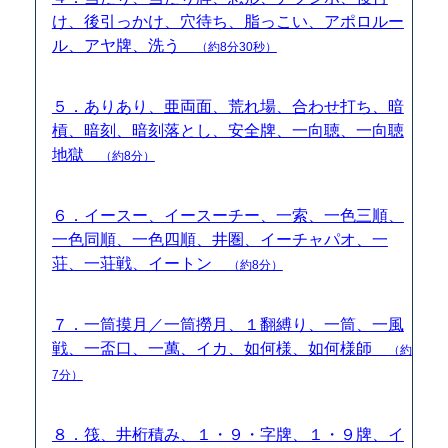
け、後引っかけ、穴待ち、脂っこい、アポロルー
ル、アヤ牌、洗う
（約8分30秒）
５．ありあり、亜両面、荒れ場、合わせ打ち、暗
槓、暗刻、暗刻落とし、安全牌、一向聴、一向聴
地獄
（約8分）
６．イースー、イースーチー、一索、一色三順、
一色同順、一色四順、井圏、イーチャパオ、一
荘、一荘戦、イートン
（約8分）
７．一筒摸月／一筒撈月、１翻縛り、一筒、一風
戦、一盃口、一萬、イカ、如何様、如何様師
（約
7分）
８．筏、井桁積み、１・９・字牌、１・９牌、イ