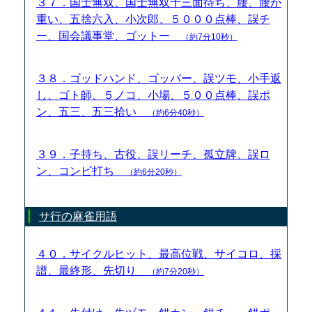
３７．国士無双、国士無双十三面待ち、腰、腰が
重い、五捨六入、小次郎、５０００点棒、誤チ
ー、国会議事堂、ゴットー
（約7分10秒）
３８．ゴッドハンド、ゴッパー、誤ツモ、小手返
し、ゴト師、５ノコ、小場、５００点棒、誤ポ
ン、五三、五三拾い
（約6分40秒）
３９．子持ち、古役、誤リーチ、孤立牌、誤ロ
ン、コンビ打ち
（約6分20秒）
サ行の麻雀用語
４０．サイクルヒット、最高位戦、サイコロ、採
譜、最終形、先切り
（約7分20秒）