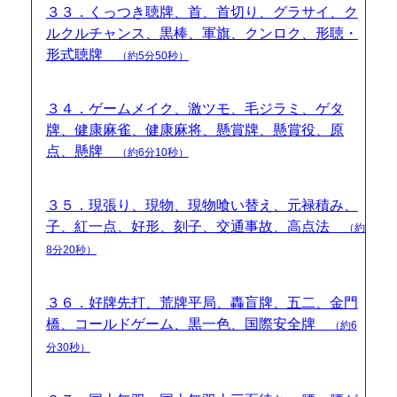
３３．くっつき聴牌、首、首切り、グラサイ、ク
ルクルチャンス、黒棒、軍旗、クンロク、形聴・
形式聴牌
（約5分50秒）
３４．ゲームメイク、激ツモ、毛ジラミ、ゲタ
牌、健康麻雀、健康麻将、懸賞牌、懸賞役、原
点、懸牌
（約6分10秒）
３５．現張り、現物、現物喰い替え、元禄積み、
子、紅一点、好形、刻子、交通事故、高点法
（約
8分20秒）
３６．好牌先打、荒牌平局、轟盲牌、五二、金門
橋、コールドゲーム、黒一色、国際安全牌
（約6
分30秒）