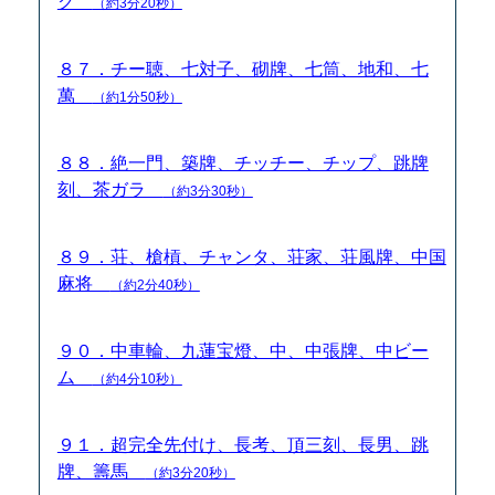
ク
（約3分20秒）
８７．チー聴、七対子、砌牌、七筒、地和、七
萬
（約1分50秒）
８８．絶一門、築牌、チッチー、チップ、跳牌
刻、茶ガラ
（約3分30秒）
８９．荘、槍槓、チャンタ、荘家、荘風牌、中国
麻将
（約2分40秒）
９０．中車輪、九蓮宝燈、中、中張牌、中ビー
ム
（約4分10秒）
９１．超完全先付け、長考、頂三刻、長男、跳
牌、籌馬
（約3分20秒）