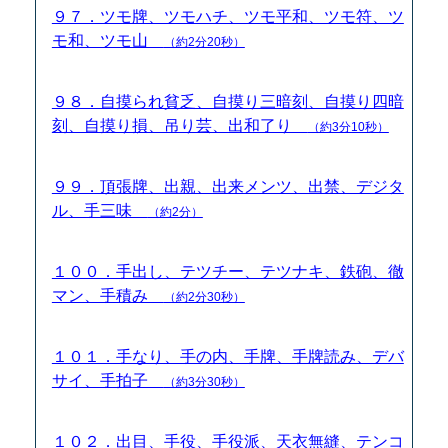
９７．ツモ牌、ツモハチ、ツモ平和、ツモ符、ツ
モ和、ツモ山
（約2分20秒）
９８．自摸られ貧乏、自摸り三暗刻、自摸り四暗
刻、自摸り損、吊り芸、出和了り
（約3分10秒）
９９．頂張牌、出親、出来メンツ、出禁、デジタ
ル、手三味
（約2分）
１００．手出し、テツチー、テツナキ、鉄砲、徹
マン、手積み
（約2分30秒）
１０１．手なり、手の内、手牌、手牌読み、デバ
サイ、手拍子
（約3分30秒）
１０２．出目、手役、手役派、天衣無縫、テンコ