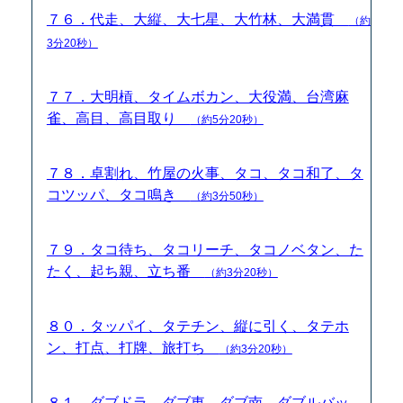
７６．代走、大縦、大七星、大竹林、大満貫
（約
3分20秒）
７７．大明槓、タイムボカン、大役満、台湾麻
雀、高目、高目取り
（約5分20秒）
７８．卓割れ、竹屋の火事、タコ、タコ和了、タ
コツッパ、タコ鳴き
（約3分50秒）
７９．タコ待ち、タコリーチ、タコノベタン、た
たく、起ち親、立ち番
（約3分20秒）
８０．タッパイ、タテチン、縦に引く、タテホ
ン、打点、打牌、旅打ち
（約3分20秒）
８１．ダブドラ、ダブ東、ダブ南、ダブルバッ