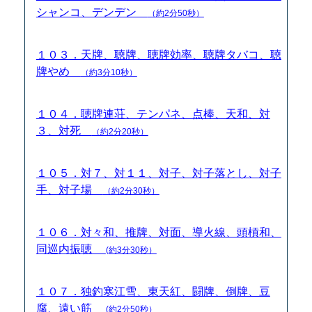
シャンコ、デンデン
（約2分50秒）
１０３．天牌、聴牌、聴牌効率、聴牌タバコ、聴
牌やめ
（約3分10秒）
１０４．聴牌連荘、テンパネ、点棒、天和、対
３、対死
（約2分20秒）
１０５．対７、対１１、対子、対子落とし、対子
手、対子場
（約2分30秒）
１０６．対々和、推牌、対面、導火線、頭槓和、
同巡内振聴
(約3分30秒）
１０７．独釣寒江雪、東天紅、闘牌、倒牌、豆
腐、遠い筋
(約2分50秒）