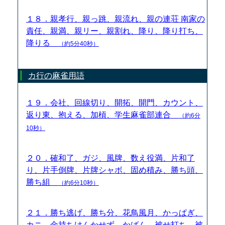
１８．親孝行、親っ跳、親流れ、親の連荘 南家の
責任、親満、親リー、親割れ、降り、降り打ち、
降りる
（約5分40秒）
カ行の麻雀用語
１９．会社、回線切り、開拓、開門、カウント、
返り東、抱える、加槓、学生麻雀部連合
（約6分
10秒）
２０．確和了、ガジ、風牌、数え役満、片和了
り、片手倒牌、片牌シャボ、固め積み、勝ち頭、
勝ち組
（約6分10秒）
２１．勝ち逃げ、勝ち分、花鳥風月、かっぱぎ、
カニ、金持ちけんかせず、かばん、被せ打ち、被