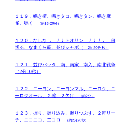
１１９．鳴き槓、鳴きタコ、鳴きタン、鳴き麻
雀、鳴く
（約1分20秒）
１２０．なしなし、ナナトオサン、ナナナナ、何
切る、なまくら筋、並びシャボ（
2約20分 秒）
１２１．並びバッタ、南、南家、南入、南北戦争
（2分10秒）
１２２．ニーヨン、ニーヨンマル、ニーロク、ニ
ーロクオール、２確、２欠け
（約2分）
１２３．握り、握り込み、握りつぶす、２軒リー
チ、ニコニコ、二コロ
（約2分20秒）