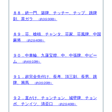
８８．絶一門、築牌、チッチー、チップ、跳牌
刻、茶ガラ
（約3分30秒）
８９．荘、槍槓、チャンタ、荘家、荘風牌、中国
麻将
（約2分40秒）
９０．中車輪、九蓮宝燈、中、中張牌、中ビー
ム
（約4分10秒）
９１．超完全先付け、長考、頂三刻、長男、跳
牌、籌馬
（約3分20秒）
９２．直がけ、チョンチョン、城壁牌、チョン
ボ、チンイツ、清盃口
（約2分40秒）