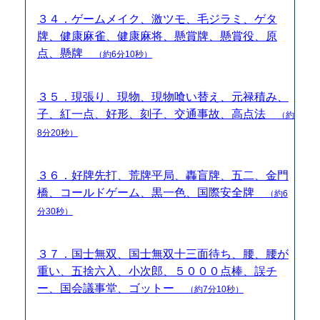
３４．ゲームメイク、激ツモ、毛ジラミ、ゲタ
牌、健康麻雀、健康麻将、懸賞牌、懸賞役、原
点、懸牌
（約6分10秒）
３５．現張り、現物、現物喰い替え、元禄積み、
子、紅一点、好形、刻子、交通事故、高点法
（約
8分20秒）
３６．好牌先打、荒牌平局、轟盲牌、五二、金門
橋、コールドゲーム、黒一色、国際安全牌
（約6
分30秒）
３７．国士無双、国士無双十三面待ち、腰、腰が
重い、五捨六入、小次郎、５０００点棒、誤チ
ー、国会議事堂、ゴットー
（約7分10秒）