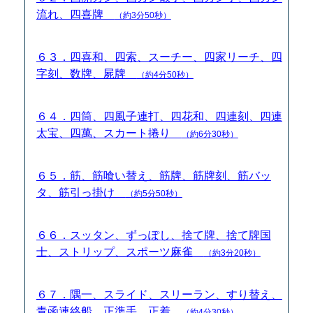
流れ、四喜牌
（約3分50秒）
６３．四喜和、四索、スーチー、四家リーチ、四
字刻、数牌、屍牌
（約4分50秒）
６４．四筒、四風子連打、四花和、四連刻、四連
太宝、四萬、スカート捲り
（約6分30秒）
６５．筋、筋喰い替え、筋牌、筋牌刻、筋バッ
タ、筋引っ掛け
（約5分50秒）
６６．スッタン、ずっぽし、捨て牌、捨て牌国
士、ストリップ、スポーツ麻雀
（約3分20秒）
６７．隅一、スライド、スリーラン、すり替え、
青函連絡船、正準手、正着
（約4分30秒）