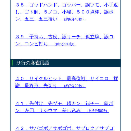
３８．ゴッドハンド、ゴッパー、誤ツモ、小手返
し、ゴト師、５ノコ、小場、５００点棒、誤ポ
ン、五三、五三拾い
（約6分40秒）
３９．子持ち、古役、誤リーチ、孤立牌、誤ロ
ン、コンビ打ち
（約6分20秒）
サ行の麻雀用語
４０．サイクルヒット、最高位戦、サイコロ、採
譜、最終形、先切り
（約7分20秒）
４１．先付け、先ヅモ、錯カン、錯チー、錯ポ
ン、左四、サシウマ、差し込み
（約6分50秒）
４２．サバゴボ／サボゴボ、サブロク／サブロ