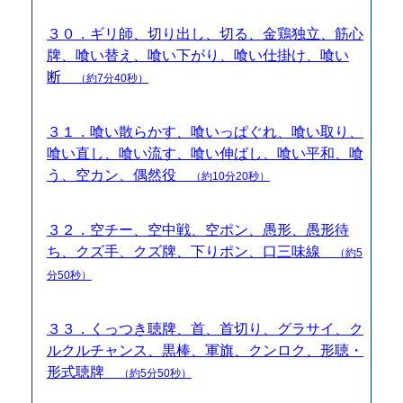
３０．ギリ師、切り出し、切る、金鶏独立、筋心
牌、喰い替え、喰い下がり、喰い仕掛け、喰い
断
（約7分40秒）
３１．喰い散らかす、喰いっぱぐれ、喰い取り、
喰い直し、喰い流す、喰い伸ばし、喰い平和、喰
う、空カン、偶然役
（約10分20秒）
３２．空チー、空中戦、空ポン、愚形、愚形待
ち、クズ手、クズ牌、下りポン、口三味線
（約5
分50秒）
３３．くっつき聴牌、首、首切り、グラサイ、ク
ルクルチャンス、黒棒、軍旗、クンロク、形聴・
形式聴牌
（約5分50秒）