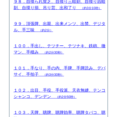
９８．自摸られ貧乏、自摸り三暗刻、自摸り四暗
刻、自摸り損、吊り芸、出和了り
（約3分10秒）
９９．頂張牌、出親、出来メンツ、出禁、デジタ
ル、手三味
（約2分）
１００．手出し、テツチー、テツナキ、鉄砲、徹
マン、手積み
（約2分30秒）
１０１．手なり、手の内、手牌、手牌読み、デバ
サイ、手拍子
（約3分30秒）
１０２．出目、手役、手役派、天衣無縫、テンコ
シャンコ、デンデン
（約2分50秒）
１０３．天牌、聴牌、聴牌効率、聴牌タバコ、聴