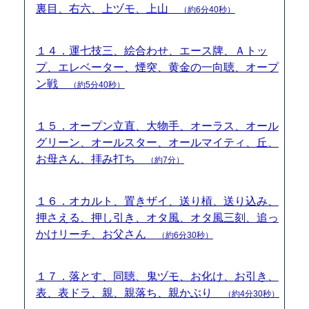
裏目、右六、上ヅモ、上山
（約6分40秒）
１４．運七技三、絵合わせ、エース牌、Ａトッ
プ、エレベーター、煙突、黄金の一向聴、オープ
ン戦
（約5分40秒）
１５．オープン立直、大物手、オーラス、オール
グリーン、オールスター、オールマイティ、丘、
お母さん、拝み打ち
（約7分）
１６．オカルト、置きザイ、送り槓、送り込み、
押さえる、押し引き、オタ風、オタ風三刻、追っ
かけリーチ、お父さん
（約6分30秒）
１７．落とす、同聴、鬼ヅモ、お化け、お引き、
表、表ドラ、親、親落ち、親かぶり
（約4分30秒）