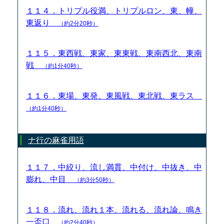
１１４．トリプル役満、トリプルロン、東、幢、
東返り
（約2分20秒）
１１５．東西戦、東家、東東戦、東南西北、東南
戦
（約1分40秒）
１１６．東場、東発、東風戦、東北戦、東ラス
（約1分40秒）
ナ行の麻雀用語
１１７．中絞り、流し満貫、中付け、中抜き、中
膨れ、中目
（約3分50秒）
１１８．流れ、流れ１本、流れる、流れ論、鳴き
一盃口
（約2分40秒）