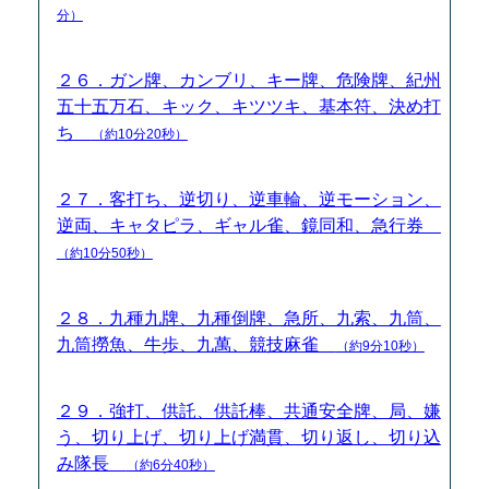
分）
２６．ガン牌、カンブリ、キー牌、危険牌、紀州
五十五万石、キック、キツツキ、基本符、決め打
ち
（約10分20秒）
２７．客打ち、逆切り、逆車輪、逆モーション、
逆両、キャタピラ、ギャル雀、鏡同和、急行券
（約10分50秒）
２８．九種九牌、九種倒牌、急所、九索、九筒、
九筒撈魚、牛歩、九萬、競技麻雀
（約9分10秒）
２９．強打、供託、供託棒、共通安全牌、局、嫌
う、切り上げ、切り上げ満貫、切り返し、切り込
み隊長
（約6分40秒）