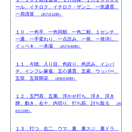
ール、イチロク、イチロク・ザンニ、一気通貫、
一局清算
（約7分10秒）
１０．一色手、一色同順、一色二順、１センチ、
一通、一手変わり、一点読み、一発、一発消し、
イッペキ、一本場
（約7分40秒）
１１．今聴、入り目、色絞り、色読み、インパ
チ、インフレ麻雀、五心通貫、五索、ウッパー、
五筒、五筒開花
（約8分40秒）
１２．五門斉、五萬、浮かせ打ち、浮き、浮き
牌、動き、右十、内切り、打ち筋、討ち取る
（約
6分10秒）
１３．打つ、右二、ウマ、裏、裏スジ、裏ドラ、