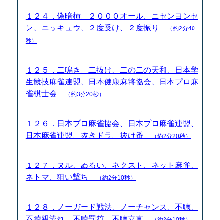
１２４．偽暗槓、２０００オール、ニセンヨンセ
ン、ニッキュウ、２度受け、２度振り
（約2分40
秒）
１２５．二鳴き、二抜け、二の二の天和、日本学
生競技麻雀連盟、日本健康麻将協会、日本プロ麻
雀棋士会
（約3分20秒）
１２６．日本プロ麻雀協会、日本プロ麻雀連盟、
日本麻雀連盟、抜きドラ、抜け番
（約2分20秒）
１２７．ヌル、ぬるい、ネクスト、ネット麻雀、
ネトマ、狙い撃ち
（約2分10秒）
１２８．ノーガード戦法、ノーチャンス、不聴、
不聴親流れ、不聴罰符、不聴立直
（約3分10秒）