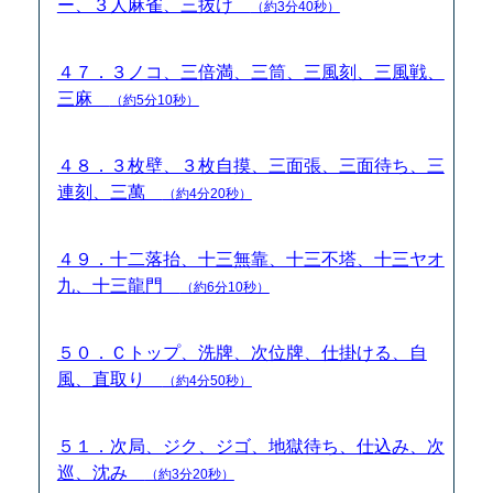
ー、３人麻雀、三抜け
（約3分40秒）
４７．３ノコ、三倍満、三筒、三風刻、三風戦、
三麻
（約5分10秒）
４８．３枚壁、３枚自摸、三面張、三面待ち、三
連刻、三萬
（約4分20秒）
４９．十二落抬、十三無靠、十三不塔、十三ヤオ
九、十三龍門
（約6分10秒）
５０．Ｃトップ、洗牌、次位牌、仕掛ける、自
風、直取り
（約4分50秒）
５１．次局、ジク、ジゴ、地獄待ち、仕込み、次
巡、沈み
（約3分20秒）