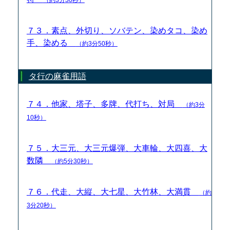
７３．素点、外切り、ソバテン、染めタコ、染め
手、染める
（約3分50秒）
タ行の麻雀用語
７４．他家、塔子、多牌、代打ち、対局
（約3分
10秒）
７５．大三元、大三元爆弾、大車輪、大四喜、大
数隣
（約5分30秒）
７６．代走、大縦、大七星、大竹林、大満貫
（約
3分20秒）