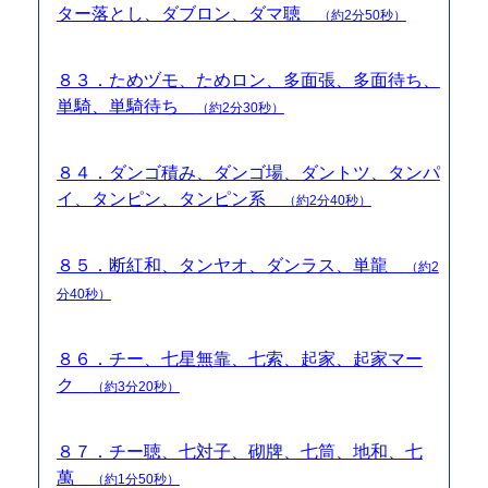
ター落とし、ダブロン、ダマ聴
（約2分50秒）
８３．ためヅモ、ためロン、多面張、多面待ち、
単騎、単騎待ち
（約2分30秒）
８４．ダンゴ積み、ダンゴ場、ダントツ、タンパ
イ、タンピン、タンピン系
（約2分40秒）
８５．断紅和、タンヤオ、ダンラス、単龍
（約2
分40秒）
８６．チー、七星無靠、七索、起家、起家マー
ク
（約3分20秒）
８７．チー聴、七対子、砌牌、七筒、地和、七
萬
（約1分50秒）