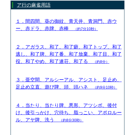
ア行の麻雀用語
１．間四間、葵の御紋、青天井、青洞門、赤ウ
ー、赤ドラ、赤牌、赤棒
（約7分10秒）
２．アガラス、和了、和了癖、和了トップ、和了
逃し、和了牌、和了番、和了放棄、和了目、和了
役、和了やめ、和了連荘、和了る
（約8分）
３．亜空間、アルシーアル、アシスト、足止め、
足止め立直、遊び牌、頭、頭ハネ
（約9分10秒）
４．当たり、当たり牌、悪形、アツシボ、後付
け、後引っかけ、穴待ち、脂っこい、アポロルー
ル、アヤ牌、洗う
（約8分30秒）