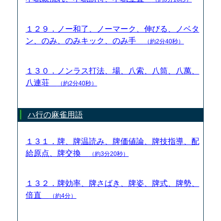
１２９．ノー和了、ノーマーク、伸びる、ノベタ
ン、のみ、のみキック、のみ手
（約2分40秒）
１３０．ノンラス打法、場、八索、八筒、八萬、
八連荘
（約2分40秒）
ハ行の麻雀用語
１３１．牌、牌温読み、牌価値論、牌技指導、配
給原点、牌交換
（約3分20秒）
１３２．牌効率、牌さばき、牌姿、牌式、牌勢、
倍直
（約4分）