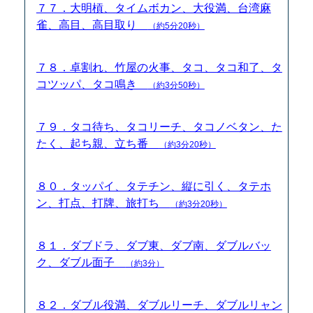
７７．大明槓、タイムボカン、大役満、台湾麻
雀、高目、高目取り
（約5分20秒）
７８．卓割れ、竹屋の火事、タコ、タコ和了、タ
コツッパ、タコ鳴き
（約3分50秒）
７９．タコ待ち、タコリーチ、タコノベタン、た
たく、起ち親、立ち番
（約3分20秒）
８０．タッパイ、タテチン、縦に引く、タテホ
ン、打点、打牌、旅打ち
（約3分20秒）
８１．ダブドラ、ダブ東、ダブ南、ダブルバッ
ク、ダブル面子
（約3分）
８２．ダブル役満、ダブルリーチ、ダブルリャン