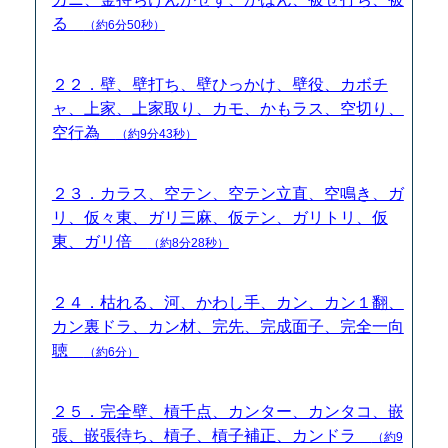
る
（約6分50秒）
２２．壁、壁打ち、壁ひっかけ、壁役、カボチ
ャ、上家、上家取り、カモ、かもラス、空切り、
空行為
（約9分43秒）
２３．カラス、空テン、空テン立直、空鳴き、ガ
リ、仮々東、ガリ三麻、仮テン、ガリトリ、仮
東、ガリ倍
（約8分28秒）
２４．枯れる、河、かわし手、カン、カン１翻、
カン裏ドラ、カン材、完先、完成面子、完全一向
聴
（約6分）
２５．完全壁、槓千点、カンター、カンタコ、嵌
張、嵌張待ち、槓子、槓子補正、カンドラ
（約9