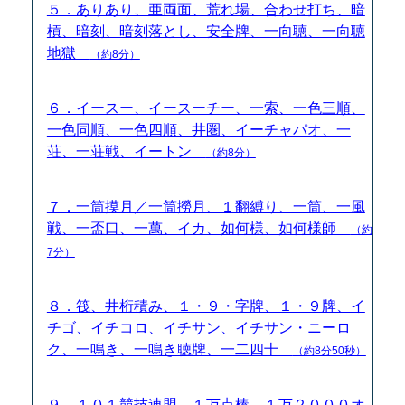
５．ありあり、亜両面、荒れ場、合わせ打ち、暗
槓、暗刻、暗刻落とし、安全牌、一向聴、一向聴
地獄
（約8分）
６．イースー、イースーチー、一索、一色三順、
一色同順、一色四順、井圏、イーチャパオ、一
荘、一荘戦、イートン
（約8分）
７．一筒摸月／一筒撈月、１翻縛り、一筒、一風
戦、一盃口、一萬、イカ、如何様、如何様師
（約
7分）
８．筏、井桁積み、１・９・字牌、１・９牌、イ
チゴ、イチコロ、イチサン、イチサン・ニーロ
ク、一鳴き、一鳴き聴牌、一二四十
（約8分50秒）
９．１０１競技連盟、１万点棒、１万２０００オ