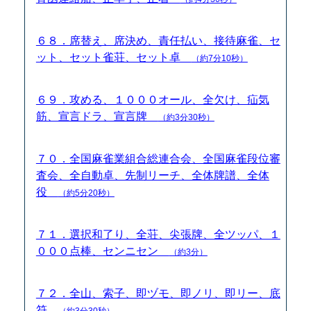
６８．席替え、席決め、責任払い、接待麻雀、セ
ット、セット雀荘、セット卓
（約7分10秒）
６９．攻める、１０００オール、全欠け、疝気
筋、宣言ドラ、宣言牌
（約3分30秒）
７０．全国麻雀業組合総連合会、全国麻雀段位審
査会、全自動卓、先制リーチ、全体牌譜、全体
役
（約5分20秒）
７１．選択和了り、全荘、尖張牌、全ツッパ、１
０００点棒、センニセン
（約3分）
７２．全山、索子、即ヅモ、即ノリ、即リー、底
符
（約3分30秒）