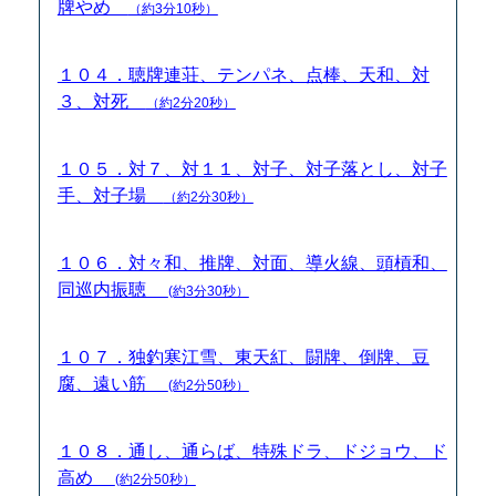
牌やめ
（約3分10秒）
１０４．聴牌連荘、テンパネ、点棒、天和、対
３、対死
（約2分20秒）
１０５．対７、対１１、対子、対子落とし、対子
手、対子場
（約2分30秒）
１０６．対々和、推牌、対面、導火線、頭槓和、
同巡内振聴
(約3分30秒）
１０７．独釣寒江雪、東天紅、闘牌、倒牌、豆
腐、遠い筋
(約2分50秒）
１０８．通し、通らば、特殊ドラ、ドジョウ、ド
高め
(約2分50秒）