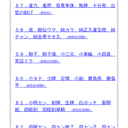
５７．雀力、雀歴、双竜争珠、熟牌、十分形、出
世の妨げ
（約5分）
５８．巡、順位ウマ、純カラ、純正九蓮宝燈、純
チャン、純全帯ヤオ九
（約6分20秒）
５９．順子、順子場、小三元、小車輪、小四喜、
常設ドラ
（約6分20秒）
６０．小タテ、少牌、定牌、小副、勝負形、勝負
手
（約5分30秒）
６１．小明カン、初牌、生牌、白ポッチ、新聞
紙、四暗刻、四暗刻単騎
（約5分30秒）
６２．四開カン、四カン散了、四カン子、四カン