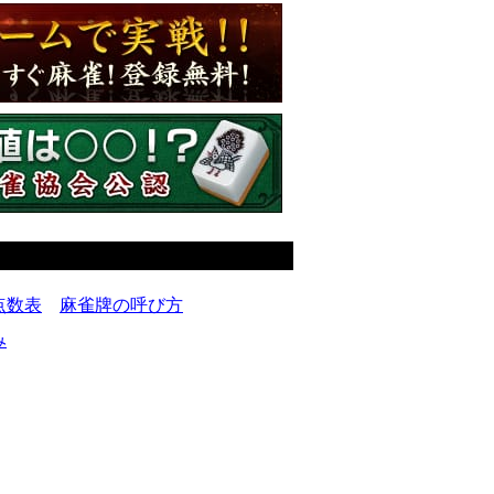
点数表
麻雀牌の呼び方
み