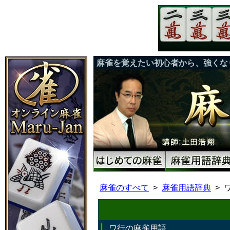
麻雀を覚えたい初心者から、強くな
麻雀のすべて
麻雀用語辞典
ワ行の麻雀用語