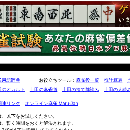
雀用語辞典
お役立ちツール
：
麻雀役一覧
符計算表
田のオカルト
土田の麻雀道
土田の捨て牌読み
土田の人読
関連リンク
オンライン麻雀 Maru-Jan
は、以下をお試しください。
合は、暫く時間をおくと解決されます。