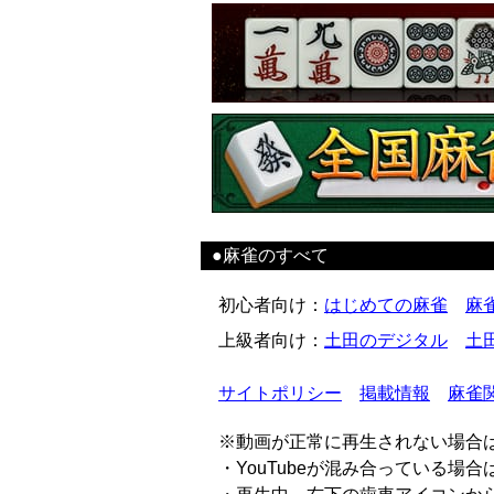
●麻雀のすべて
初心者向け
：
はじめての麻雀
麻
上級者向け
：
土田のデジタル
土
サイトポリシー
掲載情報
麻雀
※動画が正常に再生されない場合
・YouTubeが混み合っている場