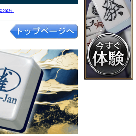
分20秒）