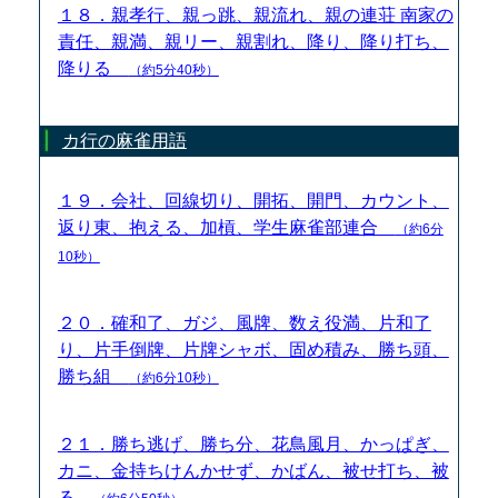
１８．親孝行、親っ跳、親流れ、親の連荘 南家の
責任、親満、親リー、親割れ、降り、降り打ち、
降りる
（約5分40秒）
カ行の麻雀用語
１９．会社、回線切り、開拓、開門、カウント、
返り東、抱える、加槓、学生麻雀部連合
（約6分
10秒）
２０．確和了、ガジ、風牌、数え役満、片和了
り、片手倒牌、片牌シャボ、固め積み、勝ち頭、
勝ち組
（約6分10秒）
２１．勝ち逃げ、勝ち分、花鳥風月、かっぱぎ、
カニ、金持ちけんかせず、かばん、被せ打ち、被
る