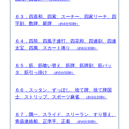
６３．四喜和、四索、スーチー、四家リーチ、四
字刻、数牌、屍牌
（約4分50秒）
６４．四筒、四風子連打、四花和、四連刻、四連
太宝、四萬、スカート捲り
（約6分30秒）
６５．筋、筋喰い替え、筋牌、筋牌刻、筋バッ
タ、筋引っ掛け
（約5分50秒）
６６．スッタン、ずっぽし、捨て牌、捨て牌国
士、ストリップ、スポーツ麻雀
（約3分20秒）
６７．隅一、スライド、スリーラン、すり替え、
青函連絡船、正準手、正着
（約4分30秒）