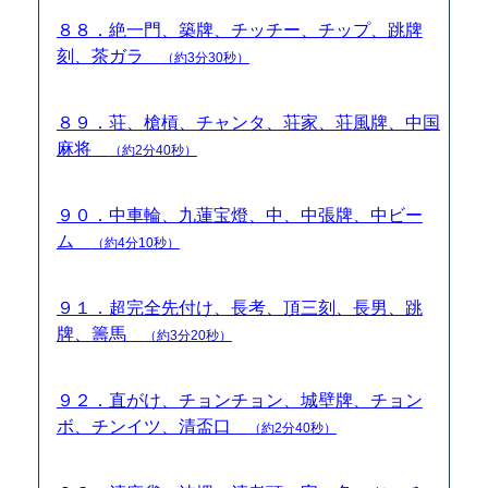
８８．絶一門、築牌、チッチー、チップ、跳牌
刻、茶ガラ
（約3分30秒）
８９．荘、槍槓、チャンタ、荘家、荘風牌、中国
麻将
（約2分40秒）
９０．中車輪、九蓮宝燈、中、中張牌、中ビー
ム
（約4分10秒）
９１．超完全先付け、長考、頂三刻、長男、跳
牌、籌馬
（約3分20秒）
９２．直がけ、チョンチョン、城壁牌、チョン
ボ、チンイツ、清盃口
（約2分40秒）