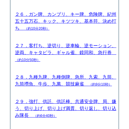
２６．ガン牌、カンブリ、キー牌、危険牌、紀州
五十五万石、キック、キツツキ、基本符、決め打
ち
（約10分20秒）
２７．客打ち、逆切り、逆車輪、逆モーション、
逆両、キャタピラ、ギャル雀、鏡同和、急行券
（約10分50秒）
２８．九種九牌、九種倒牌、急所、九索、九筒、
九筒撈魚、牛歩、九萬、競技麻雀
（約9分10秒）
２９．強打、供託、供託棒、共通安全牌、局、嫌
う、切り上げ、切り上げ満貫、切り返し、切り込
み隊長
（約6分40秒）