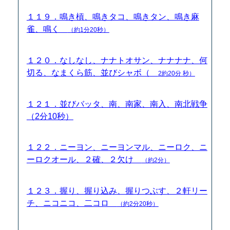
１１９．鳴き槓、鳴きタコ、鳴きタン、鳴き麻
雀、鳴く
（約1分20秒）
１２０．なしなし、ナナトオサン、ナナナナ、何
切る、なまくら筋、並びシャボ（
2約20分 秒）
１２１．並びバッタ、南、南家、南入、南北戦争
（2分10秒）
１２２．ニーヨン、ニーヨンマル、ニーロク、ニ
ーロクオール、２確、２欠け
（約2分）
１２３．握り、握り込み、握りつぶす、２軒リー
チ、ニコニコ、二コロ
（約2分20秒）