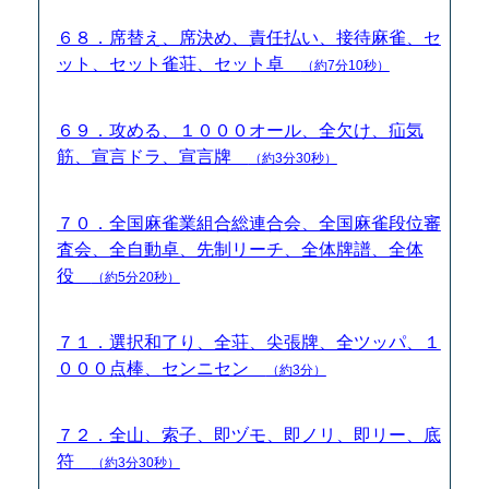
６８．席替え、席決め、責任払い、接待麻雀、セ
ット、セット雀荘、セット卓
（約7分10秒）
６９．攻める、１０００オール、全欠け、疝気
筋、宣言ドラ、宣言牌
（約3分30秒）
７０．全国麻雀業組合総連合会、全国麻雀段位審
査会、全自動卓、先制リーチ、全体牌譜、全体
役
（約5分20秒）
７１．選択和了り、全荘、尖張牌、全ツッパ、１
０００点棒、センニセン
（約3分）
７２．全山、索子、即ヅモ、即ノリ、即リー、底
符
（約3分30秒）