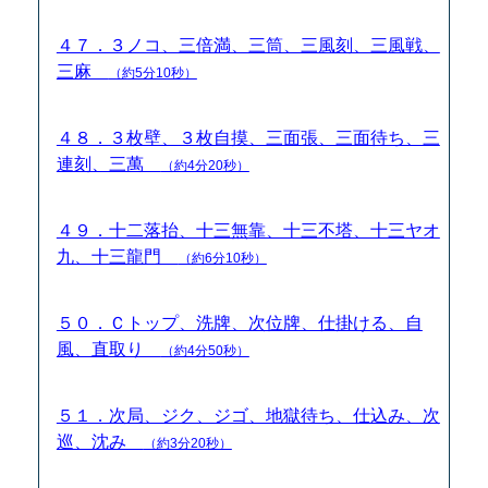
４７．３ノコ、三倍満、三筒、三風刻、三風戦、
三麻
（約5分10秒）
４８．３枚壁、３枚自摸、三面張、三面待ち、三
連刻、三萬
（約4分20秒）
４９．十二落抬、十三無靠、十三不塔、十三ヤオ
九、十三龍門
（約6分10秒）
５０．Ｃトップ、洗牌、次位牌、仕掛ける、自
風、直取り
（約4分50秒）
５１．次局、ジク、ジゴ、地獄待ち、仕込み、次
巡、沈み
（約3分20秒）