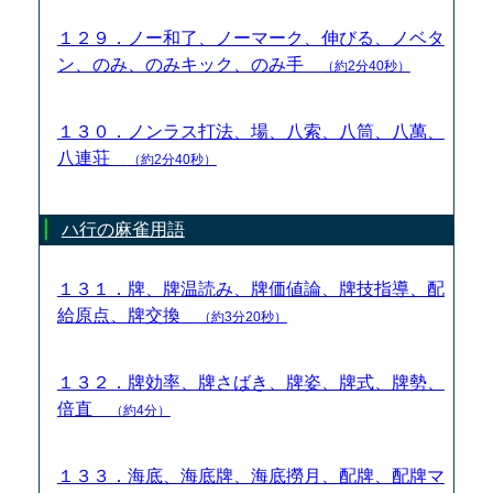
１２９．ノー和了、ノーマーク、伸びる、ノベタ
ン、のみ、のみキック、のみ手
（約2分40秒）
１３０．ノンラス打法、場、八索、八筒、八萬、
八連荘
（約2分40秒）
ハ行の麻雀用語
１３１．牌、牌温読み、牌価値論、牌技指導、配
給原点、牌交換
（約3分20秒）
１３２．牌効率、牌さばき、牌姿、牌式、牌勢、
倍直
（約4分）
１３３．海底、海底牌、海底撈月、配牌、配牌マ