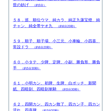
世の妨げ
（約5分）
５８．巡、順位ウマ、純カラ、純正九蓮宝燈、純
チャン、純全帯ヤオ九
（約6分20秒）
５９．順子、順子場、小三元、小車輪、小四喜、
常設ドラ
（約6分20秒）
６０．小タテ、少牌、定牌、小副、勝負形、勝負
手
（約5分30秒）
６１．小明カン、初牌、生牌、白ポッチ、新聞
紙、四暗刻、四暗刻単騎
（約5分30秒）
６２．四開カン、四カン散了、四カン子、四カン
流れ、四喜牌
（約3分50秒）