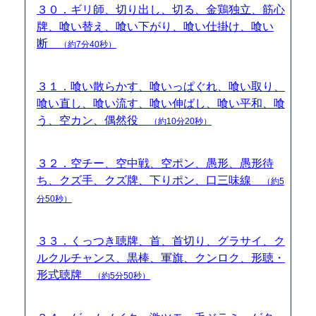
３０．ギリ師、切り出し、切る、金鶏独立、筋心
牌、喰い替え、喰い下がり、喰い仕掛け、喰い
断
（約7分40秒）
３１．喰い散らかす、喰いっぱぐれ、喰い取り、
喰い直し、喰い流す、喰い伸ばし、喰い平和、喰
う、空カン、偶然役
（約10分20秒）
３２．空チー、空中戦、空ポン、愚形、愚形待
ち、クズ手、クズ牌、下りポン、口三味線
（約5
分50秒）
３３．くっつき聴牌、首、首切り、グラサイ、ク
ルクルチャンス、黒棒、軍旗、クンロク、形聴・
形式聴牌
（約5分50秒）