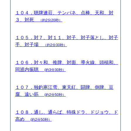
１０４．聴牌連荘、テンパネ、点棒、天和、対
３、対死
（約2分20秒）
１０５．対７、対１１、対子、対子落とし、対子
手、対子場
（約2分30秒）
１０６．対々和、推牌、対面、導火線、頭槓和、
同巡内振聴
(約3分30秒）
１０７．独釣寒江雪、東天紅、闘牌、倒牌、豆
腐、遠い筋
(約2分50秒）
１０８．通し、通らば、特殊ドラ、ドジョウ、ド
高め
(約2分50秒）