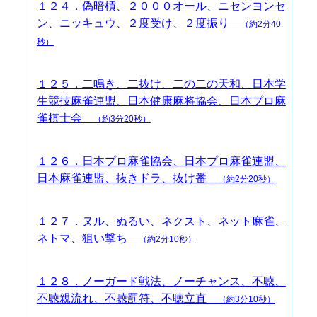
１２４．偽暗槓、２０００オール、ニセンヨンセ
ン、ニッキュウ、２度受け、２度振り
（約2分40
秒）
１２５．二鳴き、二抜け、二の二の天和、日本学
生競技麻雀連盟、日本健康麻将協会、日本プロ麻
雀棋士会
（約3分20秒）
１２６．日本プロ麻雀協会、日本プロ麻雀連盟、
日本麻雀連盟、抜きドラ、抜け番
（約2分20秒）
１２７．ヌル、ぬるい、ネクスト、ネット麻雀、
ネトマ、狙い撃ち
（約2分10秒）
１２８．ノーガード戦法、ノーチャンス、不聴、
不聴親流れ、不聴罰符、不聴立直
（約3分10秒）