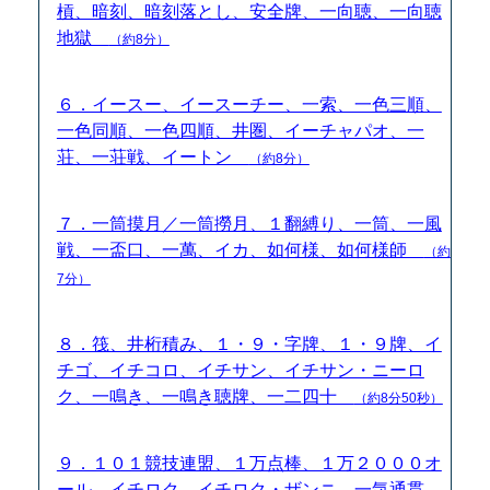
槓、暗刻、暗刻落とし、安全牌、一向聴、一向聴
地獄
（約8分）
６．イースー、イースーチー、一索、一色三順、
一色同順、一色四順、井圏、イーチャパオ、一
荘、一荘戦、イートン
（約8分）
７．一筒摸月／一筒撈月、１翻縛り、一筒、一風
戦、一盃口、一萬、イカ、如何様、如何様師
（約
7分）
８．筏、井桁積み、１・９・字牌、１・９牌、イ
チゴ、イチコロ、イチサン、イチサン・ニーロ
ク、一鳴き、一鳴き聴牌、一二四十
（約8分50秒）
９．１０１競技連盟、１万点棒、１万２０００オ
ール、イチロク、イチロク・ザンニ、一気通貫、