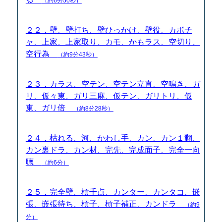
（約6分50秒）
２２．壁、壁打ち、壁ひっかけ、壁役、カボチ
ャ、上家、上家取り、カモ、かもラス、空切り、
空行為
（約9分43秒）
２３．カラス、空テン、空テン立直、空鳴き、ガ
リ、仮々東、ガリ三麻、仮テン、ガリトリ、仮
東、ガリ倍
（約8分28秒）
２４．枯れる、河、かわし手、カン、カン１翻、
カン裏ドラ、カン材、完先、完成面子、完全一向
聴
（約6分）
２５．完全壁、槓千点、カンター、カンタコ、嵌
張、嵌張待ち、槓子、槓子補正、カンドラ
（約9
分）