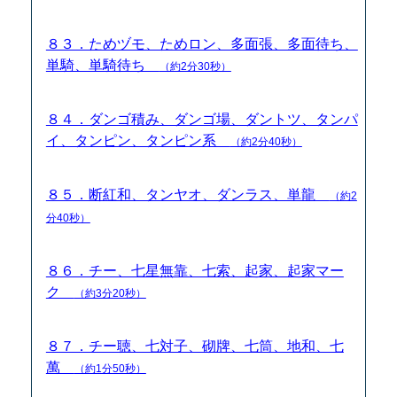
８３．ためヅモ、ためロン、多面張、多面待ち、
単騎、単騎待ち
（約2分30秒）
８４．ダンゴ積み、ダンゴ場、ダントツ、タンパ
イ、タンピン、タンピン系
（約2分40秒）
８５．断紅和、タンヤオ、ダンラス、単龍
（約2
分40秒）
８６．チー、七星無靠、七索、起家、起家マー
ク
（約3分20秒）
８７．チー聴、七対子、砌牌、七筒、地和、七
萬
（約1分50秒）