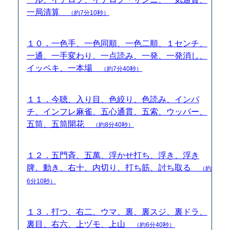
一局清算
（約7分10秒）
１０．一色手、一色同順、一色二順、１センチ、
一通、一手変わり、一点読み、一発、一発消し、
イッペキ、一本場
（約7分40秒）
１１．今聴、入り目、色絞り、色読み、インパ
チ、インフレ麻雀、五心通貫、五索、ウッパー、
五筒、五筒開花
（約8分40秒）
１２．五門斉、五萬、浮かせ打ち、浮き、浮き
牌、動き、右十、内切り、打ち筋、討ち取る
（約
6分10秒）
１３．打つ、右二、ウマ、裏、裏スジ、裏ドラ、
裏目、右六、上ヅモ、上山
（約6分40秒）