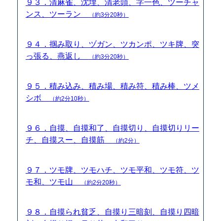
９３．清麻雀、沈埋、清老頭、字一色、ツーチャ
ンス、ツーラン
（約3分20秒）
９４．掴み取り、ヅガン、ツカンポ、ツキ牌、突
っ張る、燕返し
（約3分20秒）
９５．積み込み、積み場、積み符、積み棒、ツメ
シボ
（約2分10秒）
９６．自摸、自摸和了、自摸切り、自摸切りリー
チ、自摸スー、自摸筋
（約2分）
９７．ツモ牌、ツモハチ、ツモ平和、ツモ符、ツ
モ和、ツモ山
（約2分20秒）
９８．自摸られ貧乏、自摸り三暗刻、自摸り四暗