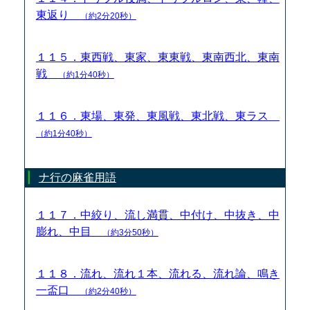
東返り
（約2分20秒）
１１５．東西戦、東家、東東戦、東南西北、東南
戦
（約1分40秒）
１１６．東場、東発、東風戦、東北戦、東ラス
（約1分40秒）
ナ行の麻雀用語
１１７．中絞り、流し満貫、中付け、中抜き、中
膨れ、中目
（約3分50秒）
１１８．流れ、流れ１本、流れる、流れ論、鳴き
一盃口
（約2分40秒）