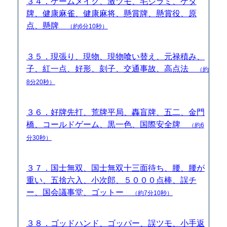
３４．ゲームメイク、激ツモ、毛ジラミ、ゲタ
牌、健康麻雀、健康麻将、懸賞牌、懸賞役、原
点、懸牌
（約6分10秒）
３５．現張り、現物、現物喰い替え、元禄積み、
子、紅一点、好形、刻子、交通事故、高点法
（約
8分20秒）
３６．好牌先打、荒牌平局、轟盲牌、五二、金門
橋、コールドゲーム、黒一色、国際安全牌
（約6
分30秒）
３７．国士無双、国士無双十三面待ち、腰、腰が
重い、五捨六入、小次郎、５０００点棒、誤チ
ー、国会議事堂、ゴットー
（約7分10秒）
３８．ゴッドハンド、ゴッパー、誤ツモ、小手返