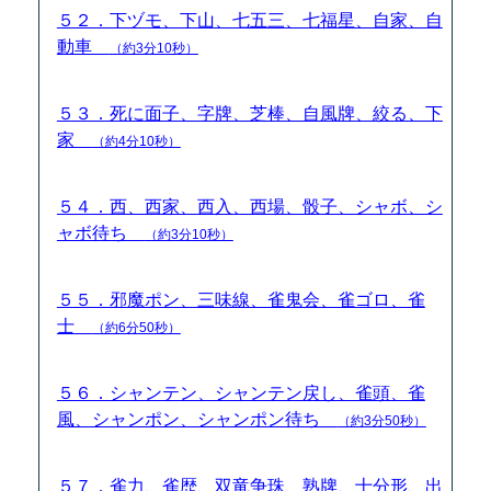
５２．下ヅモ、下山、七五三、七福星、自家、自
動車
（約3分10秒）
５３．死に面子、字牌、芝棒、自風牌、絞る、下
家
（約4分10秒）
５４．西、西家、西入、西場、骰子、シャボ、シ
ャボ待ち
（約3分10秒）
５５．邪魔ポン、三味線、雀鬼会、雀ゴロ、雀
士
（約6分50秒）
５６．シャンテン、シャンテン戻し、雀頭、雀
風、シャンポン、シャンポン待ち
（約3分50秒）
５７．雀力、雀歴、双竜争珠、熟牌、十分形、出