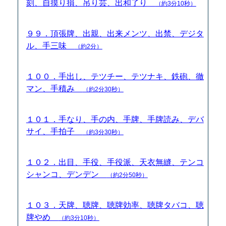
刻、自摸り損、吊り芸、出和了り
（約3分10秒）
９９．頂張牌、出親、出来メンツ、出禁、デジタ
ル、手三味
（約2分）
１００．手出し、テツチー、テツナキ、鉄砲、徹
マン、手積み
（約2分30秒）
１０１．手なり、手の内、手牌、手牌読み、デバ
サイ、手拍子
（約3分30秒）
１０２．出目、手役、手役派、天衣無縫、テンコ
シャンコ、デンデン
（約2分50秒）
１０３．天牌、聴牌、聴牌効率、聴牌タバコ、聴
牌やめ
（約3分10秒）