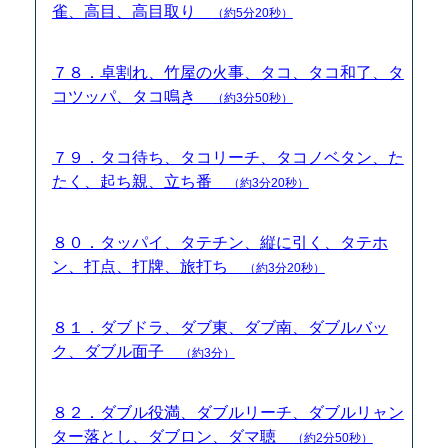
雀、高目、高目取り
（約5分20秒）
７８．卓割れ、竹屋の火事、タコ、タコ和了、タ
コツッパ、タコ鳴き
（約3分50秒）
７９．タコ待ち、タコリーチ、タコノベタン、た
たく、起ち親、立ち番
（約3分20秒）
８０．タッパイ、タテチン、縦に引く、タテホ
ン、打点、打牌、旅打ち
（約3分20秒）
８１．ダブドラ、ダブ東、ダブ南、ダブルバッ
ク、ダブル面子
（約3分）
８２．ダブル役満、ダブルリーチ、ダブルリャン
ター落とし、ダブロン、ダマ聴
（約2分50秒）