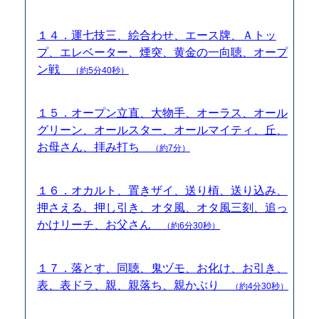
１４．運七技三、絵合わせ、エース牌、Ａトッ
プ、エレベーター、煙突、黄金の一向聴、オープ
ン戦
（約5分40秒）
１５．オープン立直、大物手、オーラス、オール
グリーン、オールスター、オールマイティ、丘、
お母さん、拝み打ち
（約7分）
１６．オカルト、置きザイ、送り槓、送り込み、
押さえる、押し引き、オタ風、オタ風三刻、追っ
かけリーチ、お父さん
（約6分30秒）
１７．落とす、同聴、鬼ヅモ、お化け、お引き、
表、表ドラ、親、親落ち、親かぶり
（約4分30秒）