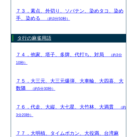
７３．素点、外切り、ソバテン、染めタコ、染め
手、染める
（約3分50秒）
タ行の麻雀用語
７４．他家、塔子、多牌、代打ち、対局
（約3分
10秒）
７５．大三元、大三元爆弾、大車輪、大四喜、大
数隣
（約5分30秒）
７６．代走、大縦、大七星、大竹林、大満貫
（約
3分20秒）
７７．大明槓、タイムボカン、大役満、台湾麻