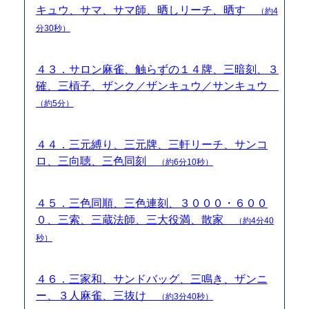
キュウ、サマ、サマ師、晒しリーチ、晒す
（約4
分30秒）
４３．サロン麻雀、触らずの１４牌、三暗刻、３
確、三槓子、ザンク／ザンキュウ／サンキュウ
（約5分）
４４．三元縛り、三元牌、三軒リーチ、サンコ
ロ、三向聴、三色同刻
（約6分10秒）
４５．三色同順、三色連刻、３０００・６００
０、三索、三蔵法師、三大役満、散家
（約4分40
秒）
４６．三家和、サンドバッグ、三鳴き、ザンニ
ー、３人麻雀、三抜け
（約3分40秒）