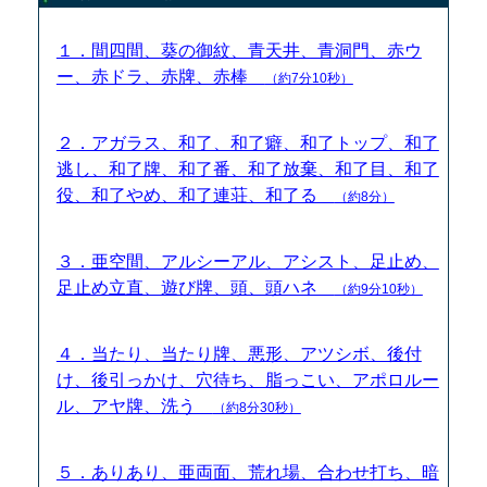
１．間四間、葵の御紋、青天井、青洞門、赤ウ
ー、赤ドラ、赤牌、赤棒
（約7分10秒）
２．アガラス、和了、和了癖、和了トップ、和了
逃し、和了牌、和了番、和了放棄、和了目、和了
役、和了やめ、和了連荘、和了る
（約8分）
３．亜空間、アルシーアル、アシスト、足止め、
足止め立直、遊び牌、頭、頭ハネ
（約9分10秒）
４．当たり、当たり牌、悪形、アツシボ、後付
け、後引っかけ、穴待ち、脂っこい、アポロルー
ル、アヤ牌、洗う
（約8分30秒）
５．ありあり、亜両面、荒れ場、合わせ打ち、暗