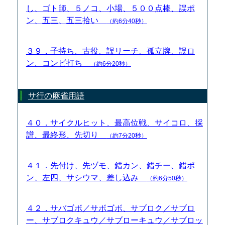
し、ゴト師、５ノコ、小場、５００点棒、誤ポ
ン、五三、五三拾い
（約6分40秒）
３９．子持ち、古役、誤リーチ、孤立牌、誤ロ
ン、コンビ打ち
（約6分20秒）
サ行の麻雀用語
４０．サイクルヒット、最高位戦、サイコロ、採
譜、最終形、先切り
（約7分20秒）
４１．先付け、先ヅモ、錯カン、錯チー、錯ポ
ン、左四、サシウマ、差し込み
（約6分50秒）
４２．サバゴボ／サボゴボ、サブロク／サブロ
ー、サブロクキュウ／サブローキュウ／サブロッ