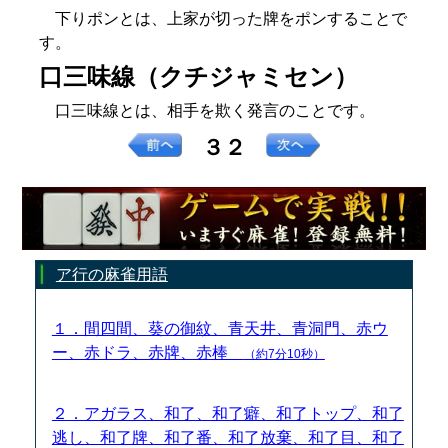
下りポンとは、上家が切った牌をポンすることで
す。
口三味線（クチジャミセン）
口三味線とは、相手を欺く発言のことです。
３２
ア行の麻雀用語
１．間四間、葵の御紋、青天井、青洞門、赤ウ
ー、赤ドラ、赤牌、赤棒
（約7分10秒）
２．アガラス、和了、和了癖、和了トップ、和了
逃し、和了牌、和了番、和了放棄、和了目、和了