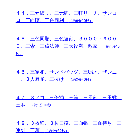
４４．三元縛り、三元牌、三軒リーチ、サンコ
ロ、三向聴、三色同刻
（約6分10秒）
４５．三色同順、三色連刻、３０００・６００
０、三索、三蔵法師、三大役満、散家
（約4分40
秒）
４６．三家和、サンドバッグ、三鳴き、ザンニ
ー、３人麻雀、三抜け
（約3分40秒）
４７．３ノコ、三倍満、三筒、三風刻、三風戦、
三麻
（約5分10秒）
４８．３枚壁、３枚自摸、三面張、三面待ち、三
連刻、三萬
（約4分20秒）