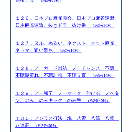
雀棋士会
（約3分20秒）
１２６．日本プロ麻雀協会、日本プロ麻雀連盟、
日本麻雀連盟、抜きドラ、抜け番
（約2分20秒）
１２７．ヌル、ぬるい、ネクスト、ネット麻雀、
ネトマ、狙い撃ち
（約2分10秒）
１２８．ノーガード戦法、ノーチャンス、不聴、
不聴親流れ、不聴罰符、不聴立直
（約3分10秒）
１２９．ノー和了、ノーマーク、伸びる、ノベタ
ン、のみ、のみキック、のみ手
（約2分40秒）
１３０．ノンラス打法、場、八索、八筒、八萬、
八連荘
（約2分40秒）