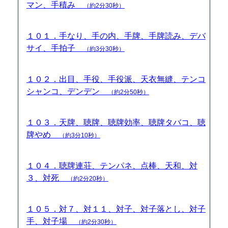
マン、手積み
（約2分30秒）
１０１．手なり、手の内、手牌、手牌読み、デバ
サイ、手拍子
（約3分30秒）
１０２．出目、手役、手役派、天衣無縫、テンコ
シャンコ、デンデン
（約2分50秒）
１０３．天牌、聴牌、聴牌効率、聴牌タバコ、聴
牌やめ
（約3分10秒）
１０４．聴牌連荘、テンパネ、点棒、天和、対
３、対死
（約2分20秒）
１０５．対７、対１１、対子、対子落とし、対子
手、対子場
（約2分30秒）