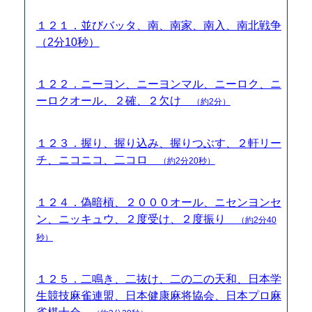
１２１．並びバッタ、南、南家、南入、南北戦争
（2分10秒）
１２２．ニーヨン、ニーヨンマル、ニーロク、ニ
ーロクオール、２確、２欠け
（約2分）
１２３．握り、握り込み、握りつぶす、２軒リー
チ、ニコニコ、二コロ
（約2分20秒）
１２４．偽暗槓、２０００オール、ニセンヨンセ
ン、ニッキュウ、２度受け、２度振り
（約2分40
秒）
１２５．二鳴き、二抜け、二の二の天和、日本学
生競技麻雀連盟、日本健康麻将協会、日本プロ麻