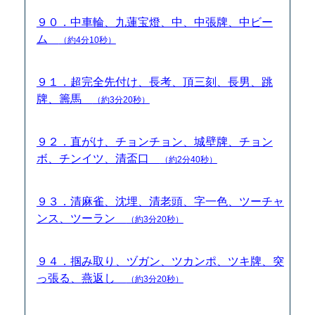
９０．中車輪、九蓮宝燈、中、中張牌、中ビー
ム
（約4分10秒）
９１．超完全先付け、長考、頂三刻、長男、跳
牌、籌馬
（約3分20秒）
９２．直がけ、チョンチョン、城壁牌、チョン
ボ、チンイツ、清盃口
（約2分40秒）
９３．清麻雀、沈埋、清老頭、字一色、ツーチャ
ンス、ツーラン
（約3分20秒）
９４．掴み取り、ヅガン、ツカンポ、ツキ牌、突
っ張る、燕返し
（約3分20秒）