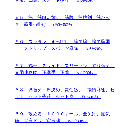
太宝、四萬、スカート捲り
（約6分30秒）
６５．筋、筋喰い替え、筋牌、筋牌刻、筋バッ
タ、筋引っ掛け
（約5分50秒）
６６．スッタン、ずっぽし、捨て牌、捨て牌国
士、ストリップ、スポーツ麻雀
（約3分20秒）
６７．隅一、スライド、スリーラン、すり替え、
青函連絡船、正準手、正着
（約4分30秒）
６８．席替え、席決め、責任払い、接待麻雀、セ
ット、セット雀荘、セット卓
（約7分10秒）
６９．攻める、１０００オール、全欠け、疝気
筋、宣言ドラ、宣言牌
（約3分30秒）