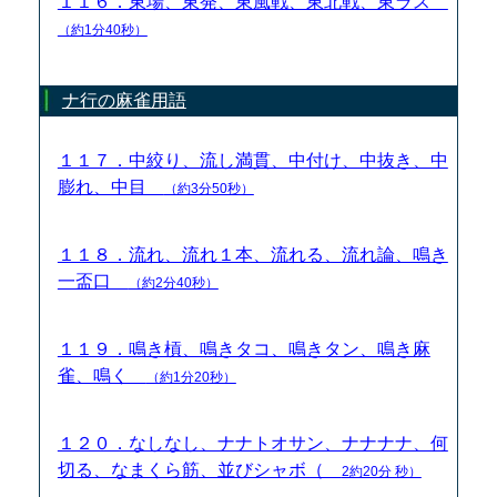
１１６．東場、東発、東風戦、東北戦、東ラス
（約1分40秒）
ナ行の麻雀用語
１１７．中絞り、流し満貫、中付け、中抜き、中
膨れ、中目
（約3分50秒）
１１８．流れ、流れ１本、流れる、流れ論、鳴き
一盃口
（約2分40秒）
１１９．鳴き槓、鳴きタコ、鳴きタン、鳴き麻
雀、鳴く
（約1分20秒）
１２０．なしなし、ナナトオサン、ナナナナ、何
切る、なまくら筋、並びシャボ（
2約20分 秒）