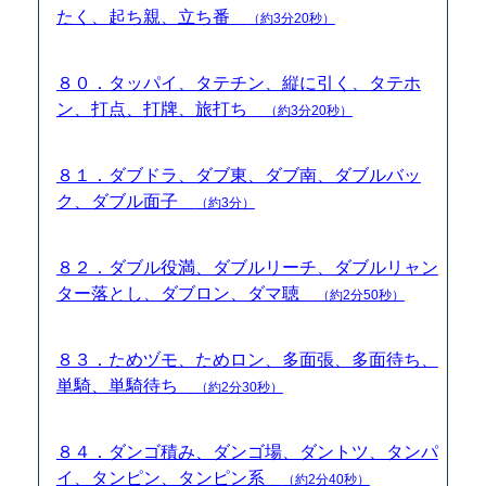
たく、起ち親、立ち番
（約3分20秒）
８０．タッパイ、タテチン、縦に引く、タテホ
ン、打点、打牌、旅打ち
（約3分20秒）
８１．ダブドラ、ダブ東、ダブ南、ダブルバッ
ク、ダブル面子
（約3分）
８２．ダブル役満、ダブルリーチ、ダブルリャン
ター落とし、ダブロン、ダマ聴
（約2分50秒）
８３．ためヅモ、ためロン、多面張、多面待ち、
単騎、単騎待ち
（約2分30秒）
８４．ダンゴ積み、ダンゴ場、ダントツ、タンパ
イ、タンピン、タンピン系
（約2分40秒）