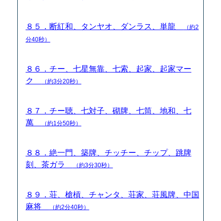
８５．断紅和、タンヤオ、ダンラス、単龍
（約2
分40秒）
８６．チー、七星無靠、七索、起家、起家マー
ク
（約3分20秒）
８７．チー聴、七対子、砌牌、七筒、地和、七
萬
（約1分50秒）
８８．絶一門、築牌、チッチー、チップ、跳牌
刻、茶ガラ
（約3分30秒）
８９．荘、槍槓、チャンタ、荘家、荘風牌、中国
麻将
（約2分40秒）