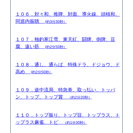
１０６．対々和、推牌、対面、導火線、頭槓和、
同巡内振聴
(約3分30秒）
１０７．独釣寒江雪、東天紅、闘牌、倒牌、豆
腐、遠い筋
(約2分50秒）
１０８．通し、通らば、特殊ドラ、ドジョウ、ド
高め
(約2分50秒）
１０９．途中流局、特急券、取っ払い、トッパ
ン、トップ、トップ賞
（約2分20秒）
１１０．トップ振り、トップ目、トップラス、ト
ップラス麻雀、トビ
（約1分30秒）