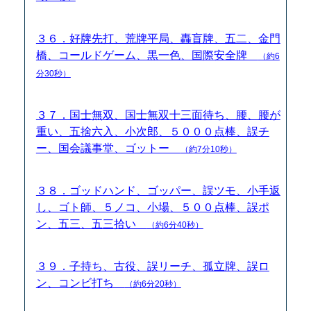
３６．好牌先打、荒牌平局、轟盲牌、五二、金門
橋、コールドゲーム、黒一色、国際安全牌
（約6
分30秒）
３７．国士無双、国士無双十三面待ち、腰、腰が
重い、五捨六入、小次郎、５０００点棒、誤チ
ー、国会議事堂、ゴットー
（約7分10秒）
３８．ゴッドハンド、ゴッパー、誤ツモ、小手返
し、ゴト師、５ノコ、小場、５００点棒、誤ポ
ン、五三、五三拾い
（約6分40秒）
３９．子持ち、古役、誤リーチ、孤立牌、誤ロ
ン、コンビ打ち
（約6分20秒）