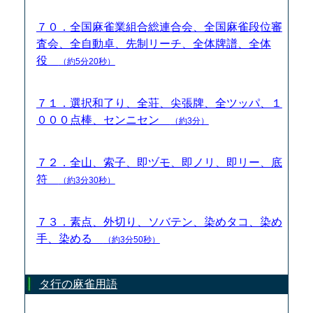
７０．全国麻雀業組合総連合会、全国麻雀段位審
査会、全自動卓、先制リーチ、全体牌譜、全体
役
（約5分20秒）
７１．選択和了り、全荘、尖張牌、全ツッパ、１
０００点棒、センニセン
（約3分）
７２．全山、索子、即ヅモ、即ノリ、即リー、底
符
（約3分30秒）
７３．素点、外切り、ソバテン、染めタコ、染め
手、染める
（約3分50秒）
タ行の麻雀用語