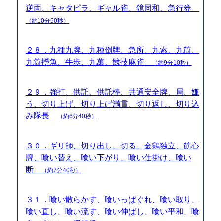
逆両、キャタピラ、ギャル雀、鏡同和、急行券
（約10分50秒）
２８．九種九牌、九種倒牌、急所、九索、九筒、
九筒撈魚、牛歩、九萬、競技麻雀
（約9分10秒）
２９．強打、供託、供託棒、共通安全牌、局、嫌
う、切り上げ、切り上げ満貫、切り返し、切り込
み隊長
（約6分40秒）
３０．ギリ師、切り出し、切る、金鶏独立、筋心
牌、喰い替え、喰い下がり、喰い仕掛け、喰い
断
（約7分40秒）
３１．喰い散らかす、喰いっぱぐれ、喰い取り、
喰い直し、喰い流す、喰い伸ばし、喰い平和、喰