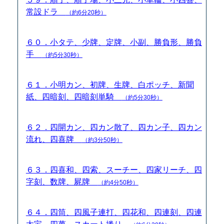
常設ドラ
（約6分20秒）
６０．小タテ、少牌、定牌、小副、勝負形、勝負
手
（約5分30秒）
６１．小明カン、初牌、生牌、白ポッチ、新聞
紙、四暗刻、四暗刻単騎
（約5分30秒）
６２．四開カン、四カン散了、四カン子、四カン
流れ、四喜牌
（約3分50秒）
６３．四喜和、四索、スーチー、四家リーチ、四
字刻、数牌、屍牌
（約4分50秒）
６４．四筒、四風子連打、四花和、四連刻、四連