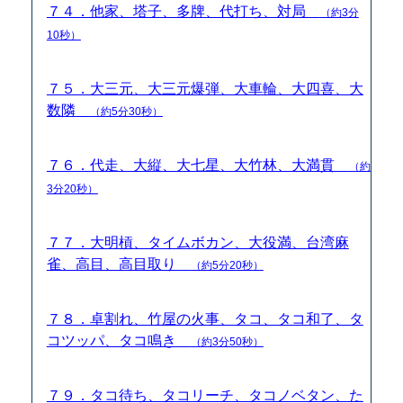
７４．他家、塔子、多牌、代打ち、対局
（約3分
10秒）
７５．大三元、大三元爆弾、大車輪、大四喜、大
数隣
（約5分30秒）
７６．代走、大縦、大七星、大竹林、大満貫
（約
3分20秒）
７７．大明槓、タイムボカン、大役満、台湾麻
雀、高目、高目取り
（約5分20秒）
７８．卓割れ、竹屋の火事、タコ、タコ和了、タ
コツッパ、タコ鳴き
（約3分50秒）
７９．タコ待ち、タコリーチ、タコノベタン、た