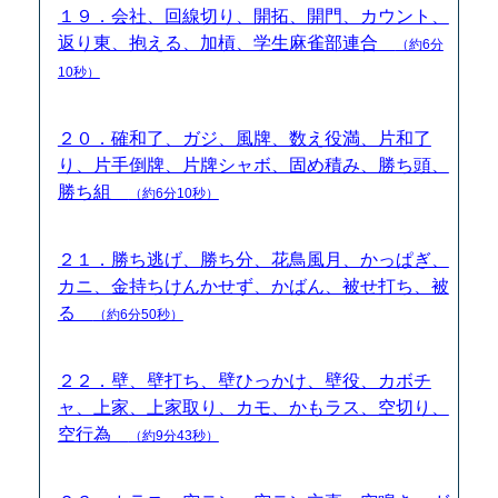
１９．会社、回線切り、開拓、開門、カウント、
返り東、抱える、加槓、学生麻雀部連合
（約6分
10秒）
２０．確和了、ガジ、風牌、数え役満、片和了
り、片手倒牌、片牌シャボ、固め積み、勝ち頭、
勝ち組
（約6分10秒）
２１．勝ち逃げ、勝ち分、花鳥風月、かっぱぎ、
カニ、金持ちけんかせず、かばん、被せ打ち、被
る
（約6分50秒）
２２．壁、壁打ち、壁ひっかけ、壁役、カボチ
ャ、上家、上家取り、カモ、かもラス、空切り、
空行為
（約9分43秒）