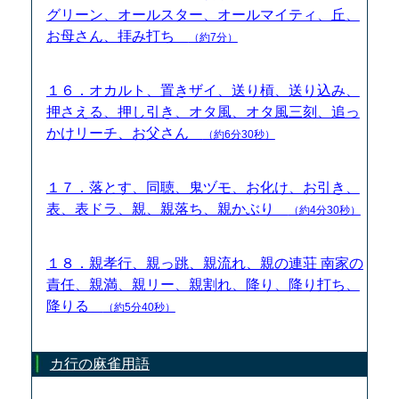
グリーン、オールスター、オールマイティ、丘、
お母さん、拝み打ち
（約7分）
１６．オカルト、置きザイ、送り槓、送り込み、
押さえる、押し引き、オタ風、オタ風三刻、追っ
かけリーチ、お父さん
（約6分30秒）
１７．落とす、同聴、鬼ヅモ、お化け、お引き、
表、表ドラ、親、親落ち、親かぶり
（約4分30秒）
１８．親孝行、親っ跳、親流れ、親の連荘 南家の
責任、親満、親リー、親割れ、降り、降り打ち、
降りる
（約5分40秒）
カ行の麻雀用語