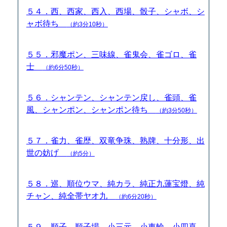
５４．西、西家、西入、西場、骰子、シャボ、シ
ャボ待ち
（約3分10秒）
５５．邪魔ポン、三味線、雀鬼会、雀ゴロ、雀
士
（約6分50秒）
５６．シャンテン、シャンテン戻し、雀頭、雀
風、シャンポン、シャンポン待ち
（約3分50秒）
５７．雀力、雀歴、双竜争珠、熟牌、十分形、出
世の妨げ
（約5分）
５８．巡、順位ウマ、純カラ、純正九蓮宝燈、純
チャン、純全帯ヤオ九
（約6分20秒）
５９．順子、順子場、小三元、小車輪、小四喜、