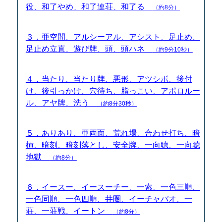
役、和了やめ、和了連荘、和了る
（約8分）
３．亜空間、アルシーアル、アシスト、足止め、
足止め立直、遊び牌、頭、頭ハネ
（約9分10秒）
４．当たり、当たり牌、悪形、アツシボ、後付
け、後引っかけ、穴待ち、脂っこい、アポロルー
ル、アヤ牌、洗う
（約8分30秒）
５．ありあり、亜両面、荒れ場、合わせ打ち、暗
槓、暗刻、暗刻落とし、安全牌、一向聴、一向聴
地獄
（約8分）
６．イースー、イースーチー、一索、一色三順、
一色同順、一色四順、井圏、イーチャパオ、一
荘、一荘戦、イートン
（約8分）