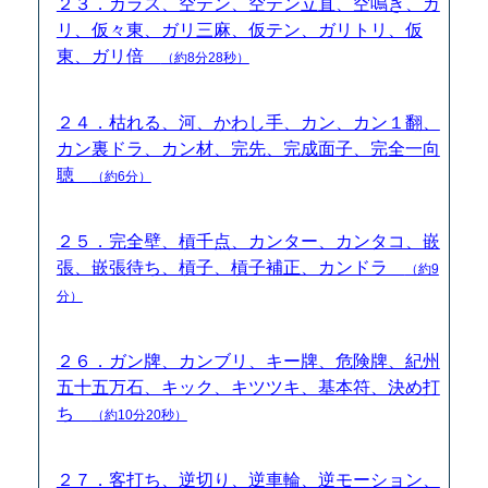
２３．カラス、空テン、空テン立直、空鳴き、ガ
リ、仮々東、ガリ三麻、仮テン、ガリトリ、仮
東、ガリ倍
（約8分28秒）
２４．枯れる、河、かわし手、カン、カン１翻、
カン裏ドラ、カン材、完先、完成面子、完全一向
聴
（約6分）
２５．完全壁、槓千点、カンター、カンタコ、嵌
張、嵌張待ち、槓子、槓子補正、カンドラ
（約9
分）
２６．ガン牌、カンブリ、キー牌、危険牌、紀州
五十五万石、キック、キツツキ、基本符、決め打
ち
（約10分20秒）
２７．客打ち、逆切り、逆車輪、逆モーション、