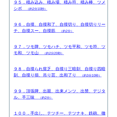
９５．積み込み、積み場、積み符、積み棒、ツメ
シボ
（約2分10秒）
９６．自摸、自摸和了、自摸切り、自摸切りリー
チ、自摸スー、自摸筋
（約2分）
９７．ツモ牌、ツモハチ、ツモ平和、ツモ符、ツ
モ和、ツモ山
（約2分20秒）
９８．自摸られ貧乏、自摸り三暗刻、自摸り四暗
刻、自摸り損、吊り芸、出和了り
（約3分10秒）
９９．頂張牌、出親、出来メンツ、出禁、デジタ
ル、手三味
（約2分）
１００．手出し、テツチー、テツナキ、鉄砲、徹