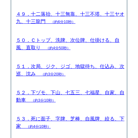
４９．十二落抬、十三無靠、十三不塔、十三ヤオ
九、十三龍門
（約6分10秒）
５０．Ｃトップ、洗牌、次位牌、仕掛ける、自
風、直取り
（約4分50秒）
５１．次局、ジク、ジゴ、地獄待ち、仕込み、次
巡、沈み
（約3分20秒）
５２．下ヅモ、下山、七五三、七福星、自家、自
動車
（約3分10秒）
５３．死に面子、字牌、芝棒、自風牌、絞る、下
家
（約4分10秒）