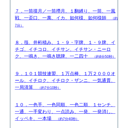
７．一筒摸月／一筒撈月、１翻縛り、一筒、一風
戦、一盃口、一萬、イカ、如何様、如何様師
（約
7分）
８．筏、井桁積み、１・９・字牌、１・９牌、イ
チゴ、イチコロ、イチサン、イチサン・ニーロ
ク、一鳴き、一鳴き聴牌、一二四十
（約8分50秒）
９．１０１競技連盟、１万点棒、１万２０００オ
ール、イチロク、イチロク・ザンニ、一気通貫、
一局清算
（約7分10秒）
１０．一色手、一色同順、一色二順、１センチ、
一通、一手変わり、一点読み、一発、一発消し、
イッペキ、一本場
（約7分40秒）