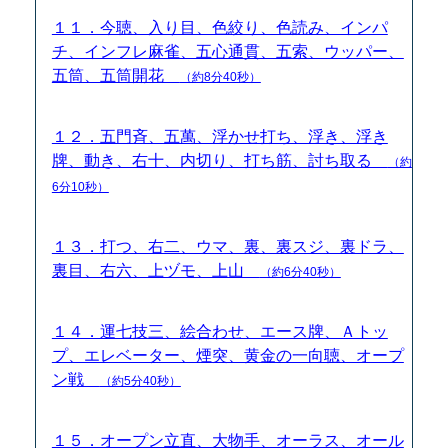
１１．今聴、入り目、色絞り、色読み、インパ
チ、インフレ麻雀、五心通貫、五索、ウッパー、
五筒、五筒開花
（約8分40秒）
１２．五門斉、五萬、浮かせ打ち、浮き、浮き
牌、動き、右十、内切り、打ち筋、討ち取る
（約
6分10秒）
１３．打つ、右二、ウマ、裏、裏スジ、裏ドラ、
裏目、右六、上ヅモ、上山
（約6分40秒）
１４．運七技三、絵合わせ、エース牌、Ａトッ
プ、エレベーター、煙突、黄金の一向聴、オープ
ン戦
（約5分40秒）
１５．オープン立直、大物手、オーラス、オール