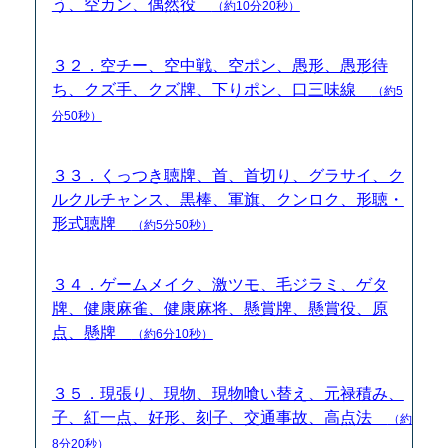
う、空カン、偶然役
（約10分20秒）
３２．空チー、空中戦、空ポン、愚形、愚形待
ち、クズ手、クズ牌、下りポン、口三味線
（約5
分50秒）
３３．くっつき聴牌、首、首切り、グラサイ、ク
ルクルチャンス、黒棒、軍旗、クンロク、形聴・
形式聴牌
（約5分50秒）
３４．ゲームメイク、激ツモ、毛ジラミ、ゲタ
牌、健康麻雀、健康麻将、懸賞牌、懸賞役、原
点、懸牌
（約6分10秒）
３５．現張り、現物、現物喰い替え、元禄積み、
子、紅一点、好形、刻子、交通事故、高点法
（約
8分20秒）