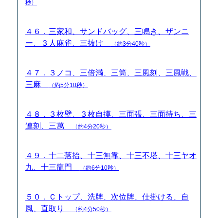
秒）
４６．三家和、サンドバッグ、三鳴き、ザンニ
ー、３人麻雀、三抜け
（約3分40秒）
４７．３ノコ、三倍満、三筒、三風刻、三風戦、
三麻
（約5分10秒）
４８．３枚壁、３枚自摸、三面張、三面待ち、三
連刻、三萬
（約4分20秒）
４９．十二落抬、十三無靠、十三不塔、十三ヤオ
九、十三龍門
（約6分10秒）
５０．Ｃトップ、洗牌、次位牌、仕掛ける、自
風、直取り
（約4分50秒）