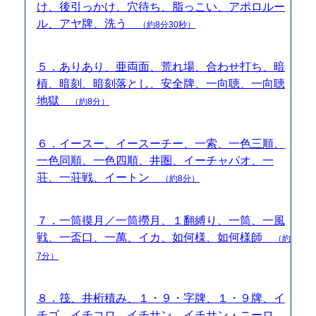
け、後引っかけ、穴待ち、脂っこい、アポロルー
ル、アヤ牌、洗う
（約8分30秒）
５．ありあり、亜両面、荒れ場、合わせ打ち、暗
槓、暗刻、暗刻落とし、安全牌、一向聴、一向聴
地獄
（約8分）
６．イースー、イースーチー、一索、一色三順、
一色同順、一色四順、井圏、イーチャパオ、一
荘、一荘戦、イートン
（約8分）
７．一筒摸月／一筒撈月、１翻縛り、一筒、一風
戦、一盃口、一萬、イカ、如何様、如何様師
（約
7分）
８．筏、井桁積み、１・９・字牌、１・９牌、イ
チゴ、イチコロ、イチサン、イチサン・ニーロ