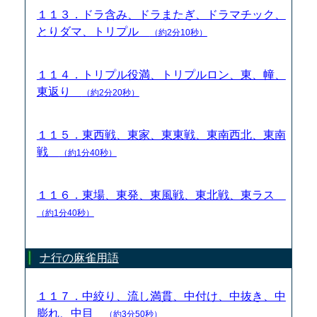
１１３．ドラ含み、ドラまたぎ、ドラマチック、
とりダマ、トリプル
（約2分10秒）
１１４．トリプル役満、トリプルロン、東、幢、
東返り
（約2分20秒）
１１５．東西戦、東家、東東戦、東南西北、東南
戦
（約1分40秒）
１１６．東場、東発、東風戦、東北戦、東ラス
（約1分40秒）
ナ行の麻雀用語
１１７．中絞り、流し満貫、中付け、中抜き、中
膨れ、中目
（約3分50秒）