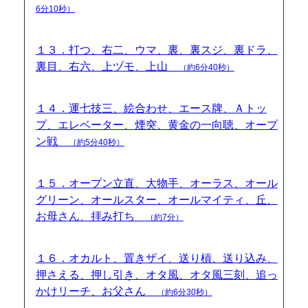
6分10秒）
１３．打つ、右二、ウマ、裏、裏スジ、裏ドラ、
裏目、右六、上ヅモ、上山
（約6分40秒）
１４．運七技三、絵合わせ、エース牌、Ａトッ
プ、エレベーター、煙突、黄金の一向聴、オープ
ン戦
（約5分40秒）
１５．オープン立直、大物手、オーラス、オール
グリーン、オールスター、オールマイティ、丘、
お母さん、拝み打ち
（約7分）
１６．オカルト、置きザイ、送り槓、送り込み、
押さえる、押し引き、オタ風、オタ風三刻、追っ
かけリーチ、お父さん
（約6分30秒）