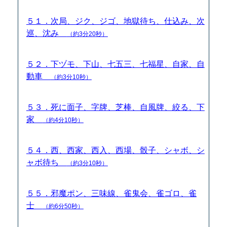
５１．次局、ジク、ジゴ、地獄待ち、仕込み、次
巡、沈み
（約3分20秒）
５２．下ヅモ、下山、七五三、七福星、自家、自
動車
（約3分10秒）
５３．死に面子、字牌、芝棒、自風牌、絞る、下
家
（約4分10秒）
５４．西、西家、西入、西場、骰子、シャボ、シ
ャボ待ち
（約3分10秒）
５５．邪魔ポン、三味線、雀鬼会、雀ゴロ、雀
士
（約6分50秒）