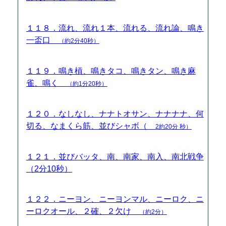
１１８．流れ、流れ１本、流れる、流れ論、鳴き
一盃口
（約2分40秒）
１１９．鳴き槓、鳴きタコ、鳴きタン、鳴き麻
雀、鳴く
（約1分20秒）
１２０．なしなし、ナナトオサン、ナナナナ、何
切る、なまくら筋、並びシャボ（
2約20分 秒）
１２１．並びバッタ、南、南家、南入、南北戦争
（2分10秒）
１２２．ニーヨン、ニーヨンマル、ニーロク、ニ
ーロクオール、２確、２欠け
（約2分）