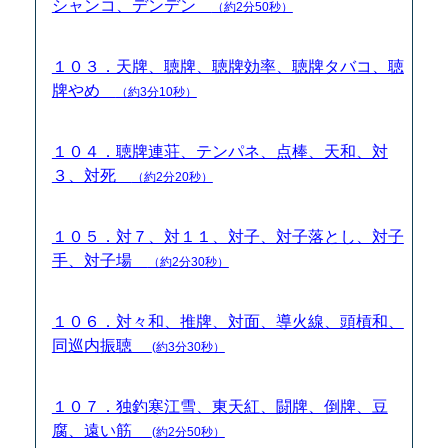
シャンコ、デンデン
（約2分50秒）
１０３．天牌、聴牌、聴牌効率、聴牌タバコ、聴
牌やめ
（約3分10秒）
１０４．聴牌連荘、テンパネ、点棒、天和、対
３、対死
（約2分20秒）
１０５．対７、対１１、対子、対子落とし、対子
手、対子場
（約2分30秒）
１０６．対々和、推牌、対面、導火線、頭槓和、
同巡内振聴
(約3分30秒）
１０７．独釣寒江雪、東天紅、闘牌、倒牌、豆
腐、遠い筋
(約2分50秒）