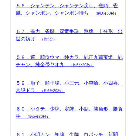
５６．シャンテン、シャンテン戻し、雀頭、雀
風、シャンポン、シャンポン待ち
（約3分50秒）
５７．雀力、雀歴、双竜争珠、熟牌、十分形、出
世の妨げ
（約5分）
５８．巡、順位ウマ、純カラ、純正九蓮宝燈、純
チャン、純全帯ヤオ九
（約6分20秒）
５９．順子、順子場、小三元、小車輪、小四喜、
常設ドラ
（約6分20秒）
６０．小タテ、少牌、定牌、小副、勝負形、勝負
手
（約5分30秒）
６１．小明カン、初牌、生牌、白ポッチ、新聞