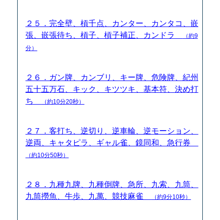
２５．完全壁、槓千点、カンター、カンタコ、嵌
張、嵌張待ち、槓子、槓子補正、カンドラ
（約9
分）
２６．ガン牌、カンブリ、キー牌、危険牌、紀州
五十五万石、キック、キツツキ、基本符、決め打
ち
（約10分20秒）
２７．客打ち、逆切り、逆車輪、逆モーション、
逆両、キャタピラ、ギャル雀、鏡同和、急行券
（約10分50秒）
２８．九種九牌、九種倒牌、急所、九索、九筒、
九筒撈魚、牛歩、九萬、競技麻雀
（約9分10秒）