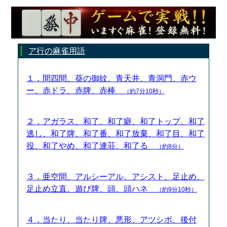
ア行の麻雀用語
１．間四間、葵の御紋、青天井、青洞門、赤ウ
ー、赤ドラ、赤牌、赤棒
（約7分10秒）
２．アガラス、和了、和了癖、和了トップ、和了
逃し、和了牌、和了番、和了放棄、和了目、和了
役、和了やめ、和了連荘、和了る
（約8分）
３．亜空間、アルシーアル、アシスト、足止め、
足止め立直、遊び牌、頭、頭ハネ
（約9分10秒）
４．当たり、当たり牌、悪形、アツシボ、後付