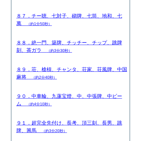
８７．チー聴、七対子、砌牌、七筒、地和、七
萬
（約1分50秒）
８８．絶一門、築牌、チッチー、チップ、跳牌
刻、茶ガラ
（約3分30秒）
８９．荘、槍槓、チャンタ、荘家、荘風牌、中国
麻将
（約2分40秒）
９０．中車輪、九蓮宝燈、中、中張牌、中ビー
ム
（約4分10秒）
９１．超完全先付け、長考、頂三刻、長男、跳
牌、籌馬
（約3分20秒）