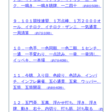
ク、一鳴き、一鳴き聴牌、一二四十
（約8分50秒）
９．１０１競技連盟、１万点棒、１万２０００オ
ール、イチロク、イチロク・ザンニ、一気通貫、
一局清算
（約7分10秒）
１０．一色手、一色同順、一色二順、１センチ、
一通、一手変わり、一点読み、一発、一発消し、
イッペキ、一本場
（約7分40秒）
１１．今聴、入り目、色絞り、色読み、インパ
チ、インフレ麻雀、五心通貫、五索、ウッパー、
五筒、五筒開花
（約8分40秒）
１２．五門斉、五萬、浮かせ打ち、浮き、浮き
牌、動き、右十、内切り、打ち筋、討ち取る
（約