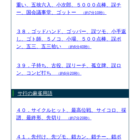
重い、五捨六入、小次郎、５０００点棒、誤チ
ー、国会議事堂、ゴットー
（約7分10秒）
３８．ゴッドハンド、ゴッパー、誤ツモ、小手返
し、ゴト師、５ノコ、小場、５００点棒、誤ポ
ン、五三、五三拾い
（約6分40秒）
３９．子持ち、古役、誤リーチ、孤立牌、誤ロ
ン、コンビ打ち
（約6分20秒）
サ行の麻雀用語
４０．サイクルヒット、最高位戦、サイコロ、採
譜、最終形、先切り
（約7分20秒）
４１．先付け、先ヅモ、錯カン、錯チー、錯ポ