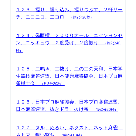
１２３．握り、握り込み、握りつぶす、２軒リー
チ、ニコニコ、二コロ
（約2分20秒）
１２４．偽暗槓、２０００オール、ニセンヨンセ
ン、ニッキュウ、２度受け、２度振り
（約2分40
秒）
１２５．二鳴き、二抜け、二の二の天和、日本学
生競技麻雀連盟、日本健康麻将協会、日本プロ麻
雀棋士会
（約3分20秒）
１２６．日本プロ麻雀協会、日本プロ麻雀連盟、
日本麻雀連盟、抜きドラ、抜け番
（約2分20秒）
１２７．ヌル、ぬるい、ネクスト、ネット麻雀、
ネトマ、狙い撃ち
（約2分10秒）