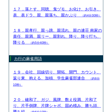
１７．落とす、同聴、鬼ヅモ、お化け、お引き、
表、表ドラ、親、親落ち、親かぶり
（約4分30秒）
１８．親孝行、親っ跳、親流れ、親の連荘 南家の
責任、親満、親リー、親割れ、降り、降り打ち、
降りる
（約5分40秒）
カ行の麻雀用語
１９．会社、回線切り、開拓、開門、カウント、
返り東、抱える、加槓、学生麻雀部連合
（約6分
10秒）
２０．確和了、ガジ、風牌、数え役満、片和了
り、片手倒牌、片牌シャボ、固め積み、勝ち頭、
勝ち組
（約6分10秒）