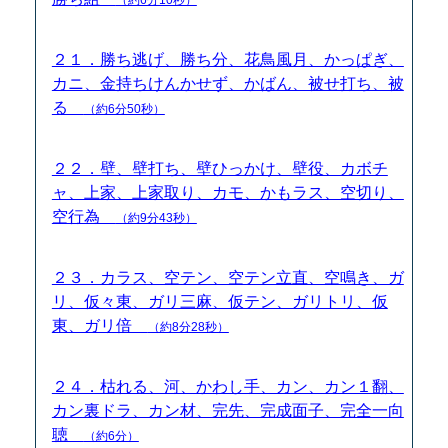
２１．勝ち逃げ、勝ち分、花鳥風月、かっぱぎ、
カニ、金持ちけんかせず、かばん、被せ打ち、被
る
（約6分50秒）
２２．壁、壁打ち、壁ひっかけ、壁役、カボチ
ャ、上家、上家取り、カモ、かもラス、空切り、
空行為
（約9分43秒）
２３．カラス、空テン、空テン立直、空鳴き、ガ
リ、仮々東、ガリ三麻、仮テン、ガリトリ、仮
東、ガリ倍
（約8分28秒）
２４．枯れる、河、かわし手、カン、カン１翻、
カン裏ドラ、カン材、完先、完成面子、完全一向
聴
（約6分）