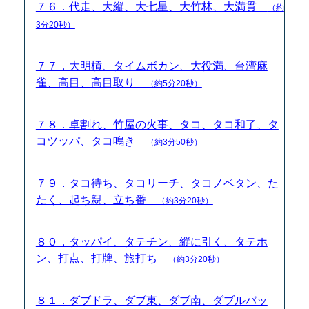
７６．代走、大縦、大七星、大竹林、大満貫
（約
3分20秒）
７７．大明槓、タイムボカン、大役満、台湾麻
雀、高目、高目取り
（約5分20秒）
７８．卓割れ、竹屋の火事、タコ、タコ和了、タ
コツッパ、タコ鳴き
（約3分50秒）
７９．タコ待ち、タコリーチ、タコノベタン、た
たく、起ち親、立ち番
（約3分20秒）
８０．タッパイ、タテチン、縦に引く、タテホ
ン、打点、打牌、旅打ち
（約3分20秒）
８１．ダブドラ、ダブ東、ダブ南、ダブルバッ