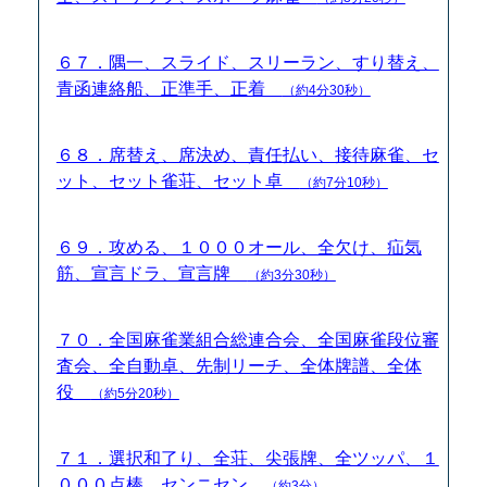
６７．隅一、スライド、スリーラン、すり替え、
青函連絡船、正準手、正着
（約4分30秒）
６８．席替え、席決め、責任払い、接待麻雀、セ
ット、セット雀荘、セット卓
（約7分10秒）
６９．攻める、１０００オール、全欠け、疝気
筋、宣言ドラ、宣言牌
（約3分30秒）
７０．全国麻雀業組合総連合会、全国麻雀段位審
査会、全自動卓、先制リーチ、全体牌譜、全体
役
（約5分20秒）
７１．選択和了り、全荘、尖張牌、全ツッパ、１
０００点棒、センニセン
（約3分）