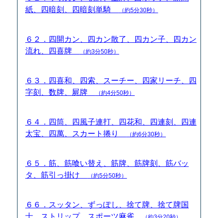
紙、四暗刻、四暗刻単騎
（約5分30秒）
６２．四開カン、四カン散了、四カン子、四カン
流れ、四喜牌
（約3分50秒）
６３．四喜和、四索、スーチー、四家リーチ、四
字刻、数牌、屍牌
（約4分50秒）
６４．四筒、四風子連打、四花和、四連刻、四連
太宝、四萬、スカート捲り
（約6分30秒）
６５．筋、筋喰い替え、筋牌、筋牌刻、筋バッ
タ、筋引っ掛け
（約5分50秒）
６６．スッタン、ずっぽし、捨て牌、捨て牌国
士、ストリップ、スポーツ麻雀
（約3分20秒）