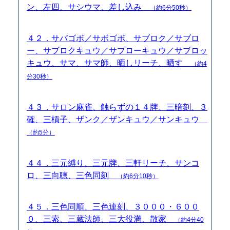
ン、左四、サシウマ、差し込み
（約6分50秒）
４２．サバゴボ／サボゴボ、サブロク／サブロ
ー、サブロクキュウ／サブローキュウ／サブロッ
キュウ、サマ、サマ師、晒しリーチ、晒す
（約4
分30秒）
４３．サロン麻雀、触らずの１４牌、三暗刻、３
確、三槓子、ザンク／ザンキュウ／サンキュウ
（約5分）
４４．三元縛り、三元牌、三軒リーチ、サンコ
ロ、三向聴、三色同刻
（約6分10秒）
４５．三色同順、三色連刻、３０００・６００
０、三索、三蔵法師、三大役満、散家
（約4分40