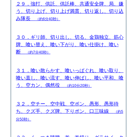
２９．強打、供託、供託棒、共通安全牌、局、嫌
う、切り上げ、切り上げ満貫、切り返し、切り込
み隊長
（約6分40秒）
３０．ギリ師、切り出し、切る、金鶏独立、筋心
牌、喰い替え、喰い下がり、喰い仕掛け、喰い
断
（約7分40秒）
３１．喰い散らかす、喰いっぱぐれ、喰い取り、
喰い直し、喰い流す、喰い伸ばし、喰い平和、喰
う、空カン、偶然役
（約10分20秒）
３２．空チー、空中戦、空ポン、愚形、愚形待
ち、クズ手、クズ牌、下りポン、口三味線
（約5
分50秒）