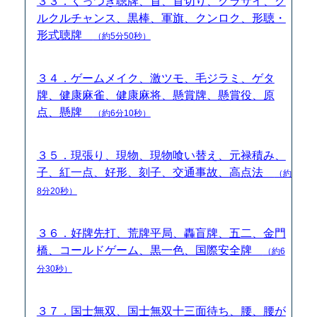
３３．くっつき聴牌、首、首切り、グラサイ、ク
ルクルチャンス、黒棒、軍旗、クンロク、形聴・
形式聴牌
（約5分50秒）
３４．ゲームメイク、激ツモ、毛ジラミ、ゲタ
牌、健康麻雀、健康麻将、懸賞牌、懸賞役、原
点、懸牌
（約6分10秒）
３５．現張り、現物、現物喰い替え、元禄積み、
子、紅一点、好形、刻子、交通事故、高点法
（約
8分20秒）
３６．好牌先打、荒牌平局、轟盲牌、五二、金門
橋、コールドゲーム、黒一色、国際安全牌
（約6
分30秒）
３７．国士無双、国士無双十三面待ち、腰、腰が