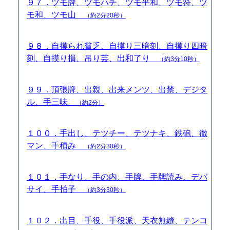
９７．ツモ牌、ツモハチ、ツモ平和、ツモ符、ツ
モ和、ツモ山
（約2分20秒）
９８．自摸られ貧乏、自摸り三暗刻、自摸り四暗
刻、自摸り損、吊り芸、出和了り
（約3分10秒）
９９．頂張牌、出親、出来メンツ、出禁、デジタ
ル、手三味
（約2分）
１００．手出し、テツチー、テツナキ、鉄砲、徹
マン、手積み
（約2分30秒）
１０１．手なり、手の内、手牌、手牌読み、デバ
サイ、手拍子
（約3分30秒）
１０２．出目、手役、手役派、天衣無縫、テンコ