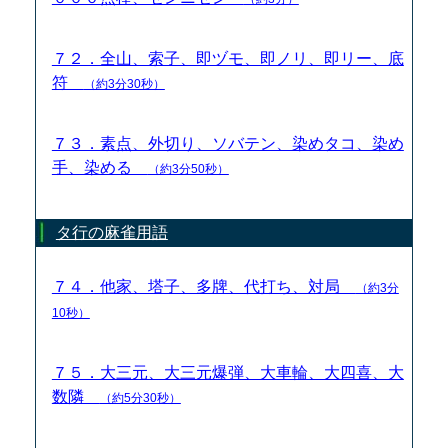
７２．全山、索子、即ヅモ、即ノリ、即リー、底
符
（約3分30秒）
７３．素点、外切り、ソバテン、染めタコ、染め
手、染める
（約3分50秒）
タ行の麻雀用語
７４．他家、塔子、多牌、代打ち、対局
（約3分
10秒）
７５．大三元、大三元爆弾、大車輪、大四喜、大
数隣
（約5分30秒）