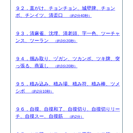
９２．直がけ、チョンチョン、城壁牌、チョン
ボ、チンイツ、清盃口
（約2分40秒）
９３．清麻雀、沈埋、清老頭、字一色、ツーチャ
ンス、ツーラン
（約3分20秒）
９４．掴み取り、ヅガン、ツカンポ、ツキ牌、突
っ張る、燕返し
（約3分20秒）
９５．積み込み、積み場、積み符、積み棒、ツメ
シボ
（約2分10秒）
９６．自摸、自摸和了、自摸切り、自摸切りリー
チ、自摸スー、自摸筋
（約2分）