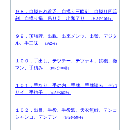
９８．自摸られ貧乏、自摸り三暗刻、自摸り四暗
刻、自摸り損、吊り芸、出和了り
（約3分10秒）
９９．頂張牌、出親、出来メンツ、出禁、デジタ
ル、手三味
（約2分）
１００．手出し、テツチー、テツナキ、鉄砲、徹
マン、手積み
（約2分30秒）
１０１．手なり、手の内、手牌、手牌読み、デバ
サイ、手拍子
（約3分30秒）
１０２．出目、手役、手役派、天衣無縫、テンコ
シャンコ、デンデン
（約2分50秒）