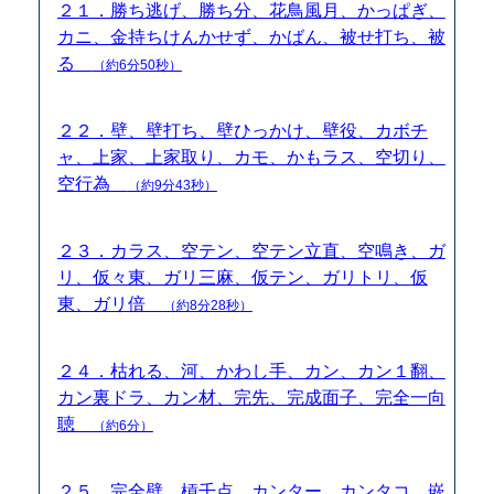
２１．勝ち逃げ、勝ち分、花鳥風月、かっぱぎ、
カニ、金持ちけんかせず、かばん、被せ打ち、被
る
（約6分50秒）
２２．壁、壁打ち、壁ひっかけ、壁役、カボチ
ャ、上家、上家取り、カモ、かもラス、空切り、
空行為
（約9分43秒）
２３．カラス、空テン、空テン立直、空鳴き、ガ
リ、仮々東、ガリ三麻、仮テン、ガリトリ、仮
東、ガリ倍
（約8分28秒）
２４．枯れる、河、かわし手、カン、カン１翻、
カン裏ドラ、カン材、完先、完成面子、完全一向
聴
（約6分）
２５．完全壁、槓千点、カンター、カンタコ、嵌