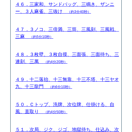
４６．三家和、サンドバッグ、三鳴き、ザンニ
ー、３人麻雀、三抜け
（約3分40秒）
４７．３ノコ、三倍満、三筒、三風刻、三風戦、
三麻
（約5分10秒）
４８．３枚壁、３枚自摸、三面張、三面待ち、三
連刻、三萬
（約4分20秒）
４９．十二落抬、十三無靠、十三不塔、十三ヤオ
九、十三龍門
（約6分10秒）
５０．Ｃトップ、洗牌、次位牌、仕掛ける、自
風、直取り
（約4分50秒）
５１．次局、ジク、ジゴ、地獄待ち、仕込み、次