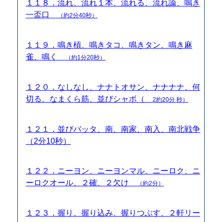
１１８．流れ、流れ１本、流れる、流れ論、鳴き
一盃口
（約2分40秒）
１１９．鳴き槓、鳴きタコ、鳴きタン、鳴き麻
雀、鳴く
（約1分20秒）
１２０．なしなし、ナナトオサン、ナナナナ、何
切る、なまくら筋、並びシャボ（
2約20分 秒）
１２１．並びバッタ、南、南家、南入、南北戦争
（2分10秒）
１２２．ニーヨン、ニーヨンマル、ニーロク、ニ
ーロクオール、２確、２欠け
（約2分）
１２３．握り、握り込み、握りつぶす、２軒リー