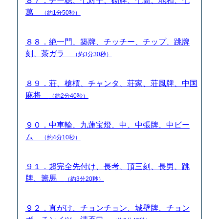
８７．チー聴、七対子、砌牌、七筒、地和、七
萬
（約1分50秒）
８８．絶一門、築牌、チッチー、チップ、跳牌
刻、茶ガラ
（約3分30秒）
８９．荘、槍槓、チャンタ、荘家、荘風牌、中国
麻将
（約2分40秒）
９０．中車輪、九蓮宝燈、中、中張牌、中ビー
ム
（約4分10秒）
９１．超完全先付け、長考、頂三刻、長男、跳
牌、籌馬
（約3分20秒）
９２．直がけ、チョンチョン、城壁牌、チョン