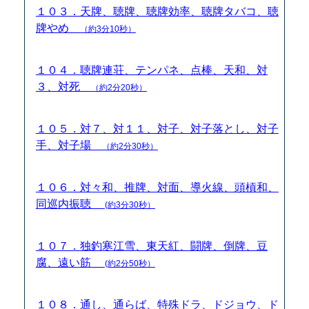
１０３．天牌、聴牌、聴牌効率、聴牌タバコ、聴
牌やめ
（約3分10秒）
１０４．聴牌連荘、テンパネ、点棒、天和、対
３、対死
（約2分20秒）
１０５．対７、対１１、対子、対子落とし、対子
手、対子場
（約2分30秒）
１０６．対々和、推牌、対面、導火線、頭槓和、
同巡内振聴
(約3分30秒）
１０７．独釣寒江雪、東天紅、闘牌、倒牌、豆
腐、遠い筋
(約2分50秒）
１０８．通し、通らば、特殊ドラ、ドジョウ、ド