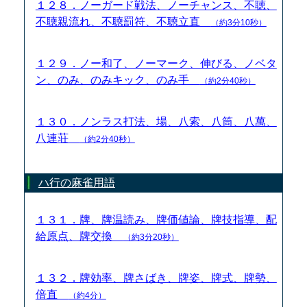
１２８．ノーガード戦法、ノーチャンス、不聴、
不聴親流れ、不聴罰符、不聴立直
（約3分10秒）
１２９．ノー和了、ノーマーク、伸びる、ノベタ
ン、のみ、のみキック、のみ手
（約2分40秒）
１３０．ノンラス打法、場、八索、八筒、八萬、
八連荘
（約2分40秒）
ハ行の麻雀用語
１３１．牌、牌温読み、牌価値論、牌技指導、配
給原点、牌交換
（約3分20秒）
１３２．牌効率、牌さばき、牌姿、牌式、牌勢、
倍直
（約4分）