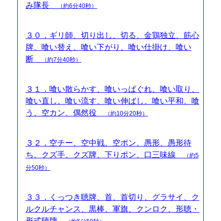
み隊長
（約6分40秒）
３０．ギリ師、切り出し、切る、金鶏独立、筋心
牌、喰い替え、喰い下がり、喰い仕掛け、喰い
断
（約7分40秒）
３１．喰い散らかす、喰いっぱぐれ、喰い取り、
喰い直し、喰い流す、喰い伸ばし、喰い平和、喰
う、空カン、偶然役
（約10分20秒）
３２．空チー、空中戦、空ポン、愚形、愚形待
ち、クズ手、クズ牌、下りポン、口三味線
（約5
分50秒）
３３．くっつき聴牌、首、首切り、グラサイ、ク
ルクルチャンス、黒棒、軍旗、クンロク、形聴・
形式聴牌