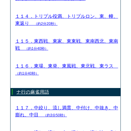
１１４．トリプル役満、トリプルロン、東、幢、
東返り
（約2分20秒）
１１５．東西戦、東家、東東戦、東南西北、東南
戦
（約1分40秒）
１１６．東場、東発、東風戦、東北戦、東ラス
（約1分40秒）
ナ行の麻雀用語
１１７．中絞り、流し満貫、中付け、中抜き、中
膨れ、中目
（約3分50秒）