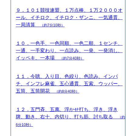
９．１０１競技連盟、１万点棒、１万２０００オ
ール、イチロク、イチロク・ザンニ、一気通貫、
一局清算
（約7分10秒）
１０．一色手、一色同順、一色二順、１センチ、
一通、一手変わり、一点読み、一発、一発消し、
イッペキ、一本場
（約7分40秒）
１１．今聴、入り目、色絞り、色読み、インパ
チ、インフレ麻雀、五心通貫、五索、ウッパー、
五筒、五筒開花
（約8分40秒）
１２．五門斉、五萬、浮かせ打ち、浮き、浮き
牌、動き、右十、内切り、打ち筋、討ち取る
（約
6分10秒）