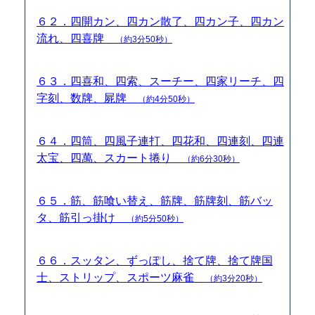
６２．四開カン、四カン散了、四カン子、四カン
流れ、四喜牌
（約3分50秒）
６３．四喜和、四索、スーチー、四家リーチ、四
字刻、数牌、屍牌
（約4分50秒）
６４．四筒、四風子連打、四花和、四連刻、四連
太宝、四萬、スカート捲り
（約6分30秒）
６５．筋、筋喰い替え、筋牌、筋牌刻、筋バッ
タ、筋引っ掛け
（約5分50秒）
６６．スッタン、ずっぽし、捨て牌、捨て牌国
士、ストリップ、スポーツ麻雀
（約3分20秒）