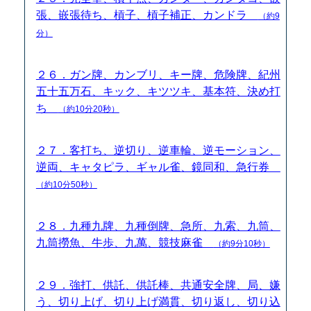
張、嵌張待ち、槓子、槓子補正、カンドラ
（約9
分）
２６．ガン牌、カンブリ、キー牌、危険牌、紀州
五十五万石、キック、キツツキ、基本符、決め打
ち
（約10分20秒）
２７．客打ち、逆切り、逆車輪、逆モーション、
逆両、キャタピラ、ギャル雀、鏡同和、急行券
（約10分50秒）
２８．九種九牌、九種倒牌、急所、九索、九筒、
九筒撈魚、牛歩、九萬、競技麻雀
（約9分10秒）
２９．強打、供託、供託棒、共通安全牌、局、嫌
う、切り上げ、切り上げ満貫、切り返し、切り込