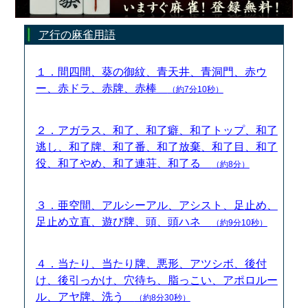
ア行の麻雀用語
１．間四間、葵の御紋、青天井、青洞門、赤ウ
ー、赤ドラ、赤牌、赤棒
（約7分10秒）
２．アガラス、和了、和了癖、和了トップ、和了
逃し、和了牌、和了番、和了放棄、和了目、和了
役、和了やめ、和了連荘、和了る
（約8分）
３．亜空間、アルシーアル、アシスト、足止め、
足止め立直、遊び牌、頭、頭ハネ
（約9分10秒）
４．当たり、当たり牌、悪形、アツシボ、後付
け、後引っかけ、穴待ち、脂っこい、アポロルー
ル、アヤ牌、洗う
（約8分30秒）