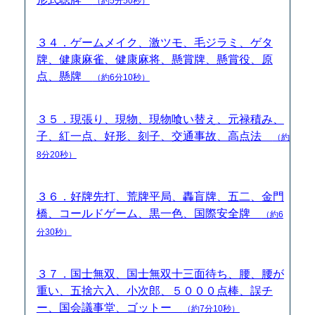
（約5分50秒）
３４．ゲームメイク、激ツモ、毛ジラミ、ゲタ
牌、健康麻雀、健康麻将、懸賞牌、懸賞役、原
点、懸牌
（約6分10秒）
３５．現張り、現物、現物喰い替え、元禄積み、
子、紅一点、好形、刻子、交通事故、高点法
（約
8分20秒）
３６．好牌先打、荒牌平局、轟盲牌、五二、金門
橋、コールドゲーム、黒一色、国際安全牌
（約6
分30秒）
３７．国士無双、国士無双十三面待ち、腰、腰が
重い、五捨六入、小次郎、５０００点棒、誤チ
ー、国会議事堂、ゴットー
（約7分10秒）