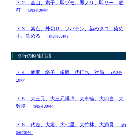
７２．全山、索子、即ヅモ、即ノリ、即リー、底
符
（約3分30秒）
７３．素点、外切り、ソバテン、染めタコ、染め
手、染める
（約3分50秒）
タ行の麻雀用語
７４．他家、塔子、多牌、代打ち、対局
（約3分
10秒）
７５．大三元、大三元爆弾、大車輪、大四喜、大
数隣
（約5分30秒）
７６．代走、大縦、大七星、大竹林、大満貫
（約
3分20秒）