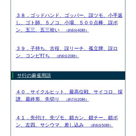
３８．ゴッドハンド、ゴッパー、誤ツモ、小手返
し、ゴト師、５ノコ、小場、５００点棒、誤ポ
ン、五三、五三拾い
（約6分40秒）
３９．子持ち、古役、誤リーチ、孤立牌、誤ロ
ン、コンビ打ち
（約6分20秒）
サ行の麻雀用語
４０．サイクルヒット、最高位戦、サイコロ、採
譜、最終形、先切り
（約7分20秒）
４１．先付け、先ヅモ、錯カン、錯チー、錯ポ
ン、左四、サシウマ、差し込み
（約6分50秒）