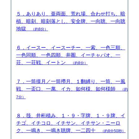
５．ありあり、亜両面、荒れ場、合わせ打ち、暗
槓、暗刻、暗刻落とし、安全牌、一向聴、一向聴
地獄
（約8分）
６．イースー、イースーチー、一索、一色三順、
一色同順、一色四順、井圏、イーチャパオ、一
荘、一荘戦、イートン
（約8分）
７．一筒摸月／一筒撈月、１翻縛り、一筒、一風
戦、一盃口、一萬、イカ、如何様、如何様師
（約
7分）
８．筏、井桁積み、１・９・字牌、１・９牌、イ
チゴ、イチコロ、イチサン、イチサン・ニーロ
ク、一鳴き、一鳴き聴牌、一二四十
（約8分50秒）