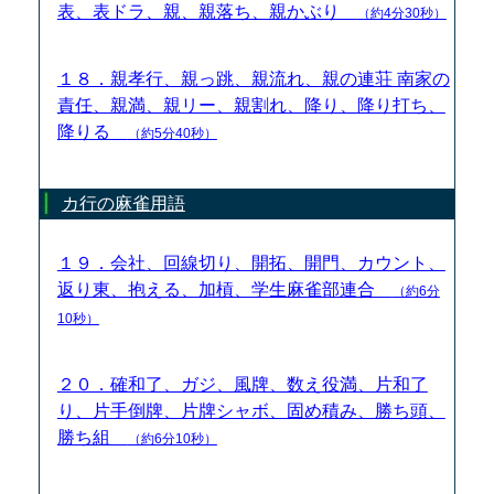
表、表ドラ、親、親落ち、親かぶり
（約4分30秒）
１８．親孝行、親っ跳、親流れ、親の連荘 南家の
責任、親満、親リー、親割れ、降り、降り打ち、
降りる
（約5分40秒）
カ行の麻雀用語
１９．会社、回線切り、開拓、開門、カウント、
返り東、抱える、加槓、学生麻雀部連合
（約6分
10秒）
２０．確和了、ガジ、風牌、数え役満、片和了
り、片手倒牌、片牌シャボ、固め積み、勝ち頭、
勝ち組
（約6分10秒）