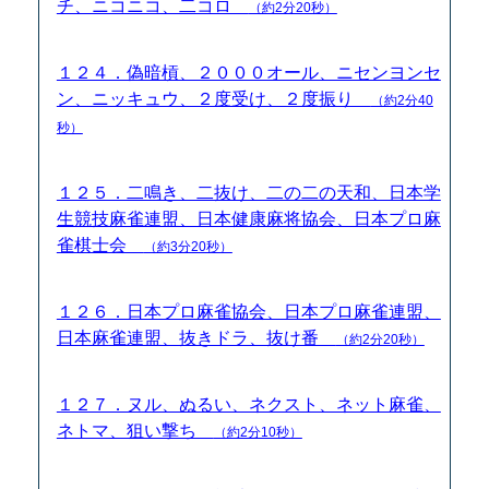
チ、ニコニコ、二コロ
（約2分20秒）
１２４．偽暗槓、２０００オール、ニセンヨンセ
ン、ニッキュウ、２度受け、２度振り
（約2分40
秒）
１２５．二鳴き、二抜け、二の二の天和、日本学
生競技麻雀連盟、日本健康麻将協会、日本プロ麻
雀棋士会
（約3分20秒）
１２６．日本プロ麻雀協会、日本プロ麻雀連盟、
日本麻雀連盟、抜きドラ、抜け番
（約2分20秒）
１２７．ヌル、ぬるい、ネクスト、ネット麻雀、
ネトマ、狙い撃ち
（約2分10秒）