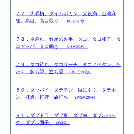
７７．大明槓、タイムボカン、大役満、台湾麻
雀、高目、高目取り
（約5分20秒）
７８．卓割れ、竹屋の火事、タコ、タコ和了、タ
コツッパ、タコ鳴き
（約3分50秒）
７９．タコ待ち、タコリーチ、タコノベタン、た
たく、起ち親、立ち番
（約3分20秒）
８０．タッパイ、タテチン、縦に引く、タテホ
ン、打点、打牌、旅打ち
（約3分20秒）
８１．ダブドラ、ダブ東、ダブ南、ダブルバッ
ク、ダブル面子
（約3分）