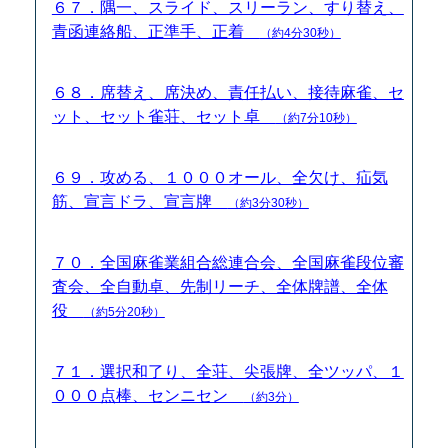
６７．隅一、スライド、スリーラン、すり替え、
青函連絡船、正準手、正着
（約4分30秒）
６８．席替え、席決め、責任払い、接待麻雀、セ
ット、セット雀荘、セット卓
（約7分10秒）
６９．攻める、１０００オール、全欠け、疝気
筋、宣言ドラ、宣言牌
（約3分30秒）
７０．全国麻雀業組合総連合会、全国麻雀段位審
査会、全自動卓、先制リーチ、全体牌譜、全体
役
（約5分20秒）
７１．選択和了り、全荘、尖張牌、全ツッパ、１
０００点棒、センニセン
（約3分）