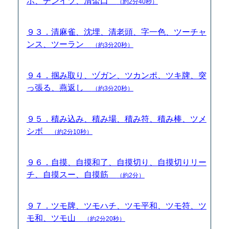
ボ、チンイツ、清盃口
（約2分40秒）
９３．清麻雀、沈埋、清老頭、字一色、ツーチャ
ンス、ツーラン
（約3分20秒）
９４．掴み取り、ヅガン、ツカンポ、ツキ牌、突
っ張る、燕返し
（約3分20秒）
９５．積み込み、積み場、積み符、積み棒、ツメ
シボ
（約2分10秒）
９６．自摸、自摸和了、自摸切り、自摸切りリー
チ、自摸スー、自摸筋
（約2分）
９７．ツモ牌、ツモハチ、ツモ平和、ツモ符、ツ
モ和、ツモ山
（約2分20秒）