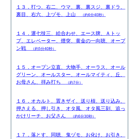
１３．打つ、右二、ウマ、裏、裏スジ、裏ドラ、
裏目、右六、上ヅモ、上山
（約6分40秒）
１４．運七技三、絵合わせ、エース牌、Ａトッ
プ、エレベーター、煙突、黄金の一向聴、オープ
ン戦
（約5分40秒）
１５．オープン立直、大物手、オーラス、オール
グリーン、オールスター、オールマイティ、丘、
お母さん、拝み打ち
（約7分）
１６．オカルト、置きザイ、送り槓、送り込み、
押さえる、押し引き、オタ風、オタ風三刻、追っ
かけリーチ、お父さん
（約6分30秒）
１７．落とす、同聴、鬼ヅモ、お化け、お引き、