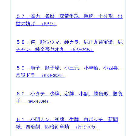
５７．雀力、雀歴、双竜争珠、熟牌、十分形、出
世の妨げ
（約5分）
５８．巡、順位ウマ、純カラ、純正九蓮宝燈、純
チャン、純全帯ヤオ九
（約6分20秒）
５９．順子、順子場、小三元、小車輪、小四喜、
常設ドラ
（約6分20秒）
６０．小タテ、少牌、定牌、小副、勝負形、勝負
手
（約5分30秒）
６１．小明カン、初牌、生牌、白ポッチ、新聞
紙、四暗刻、四暗刻単騎
（約5分30秒）