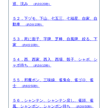
巡、沈み
（約3分20秒）
５２．下ヅモ、下山、七五三、七福星、自家、自
動車
（約3分10秒）
５３．死に面子、字牌、芝棒、自風牌、絞る、下
家
（約4分10秒）
５４．西、西家、西入、西場、骰子、シャボ、シ
ャボ待ち
（約3分10秒）
５５．邪魔ポン、三味線、雀鬼会、雀ゴロ、雀
士
（約6分50秒）
５６．シャンテン、シャンテン戻し、雀頭、雀
風、シャンポン、シャンポン待ち
（約3分50秒）