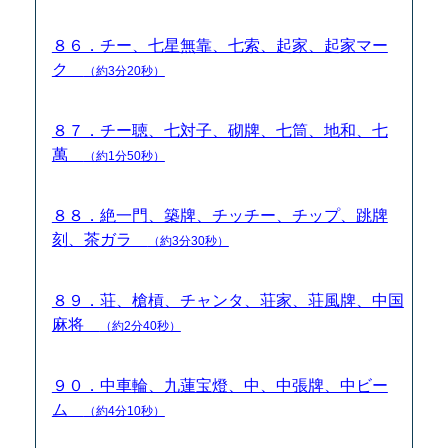
８６．チー、七星無靠、七索、起家、起家マー
ク
（約3分20秒）
８７．チー聴、七対子、砌牌、七筒、地和、七
萬
（約1分50秒）
８８．絶一門、築牌、チッチー、チップ、跳牌
刻、茶ガラ
（約3分30秒）
８９．荘、槍槓、チャンタ、荘家、荘風牌、中国
麻将
（約2分40秒）
９０．中車輪、九蓮宝燈、中、中張牌、中ビー
ム
（約4分10秒）