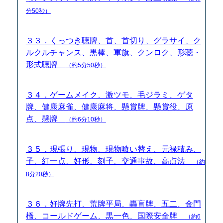
分50秒）
３３．くっつき聴牌、首、首切り、グラサイ、ク
ルクルチャンス、黒棒、軍旗、クンロク、形聴・
形式聴牌
（約5分50秒）
３４．ゲームメイク、激ツモ、毛ジラミ、ゲタ
牌、健康麻雀、健康麻将、懸賞牌、懸賞役、原
点、懸牌
（約6分10秒）
３５．現張り、現物、現物喰い替え、元禄積み、
子、紅一点、好形、刻子、交通事故、高点法
（約
8分20秒）
３６．好牌先打、荒牌平局、轟盲牌、五二、金門
橋、コールドゲーム、黒一色、国際安全牌
（約6