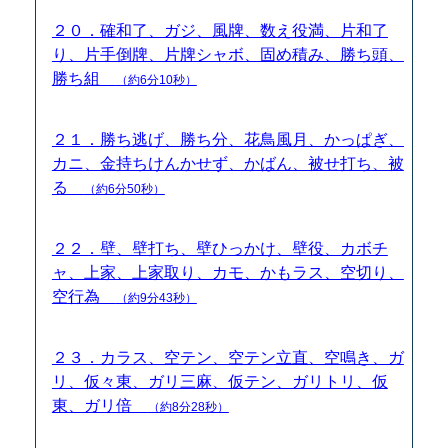
２０．確和了、ガジ、風牌、数え役満、片和了
り、片手倒牌、片牌シャボ、固め積み、勝ち頭、
勝ち組
（約6分10秒）
２１．勝ち逃げ、勝ち分、花鳥風月、かっぱぎ、
カニ、金持ちけんかせず、かばん、被せ打ち、被
る
（約6分50秒）
２２．壁、壁打ち、壁ひっかけ、壁役、カボチ
ャ、上家、上家取り、カモ、かもラス、空切り、
空行為
（約9分43秒）
２３．カラス、空テン、空テン立直、空鳴き、ガ
リ、仮々東、ガリ三麻、仮テン、ガリトリ、仮
東、ガリ倍
（約8分28秒）