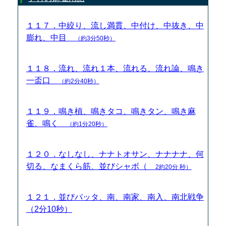
１１７．中絞り、流し満貫、中付け、中抜き、中
膨れ、中目
（約3分50秒）
１１８．流れ、流れ１本、流れる、流れ論、鳴き
一盃口
（約2分40秒）
１１９．鳴き槓、鳴きタコ、鳴きタン、鳴き麻
雀、鳴く
（約1分20秒）
１２０．なしなし、ナナトオサン、ナナナナ、何
切る、なまくら筋、並びシャボ（
2約20分 秒）
１２１．並びバッタ、南、南家、南入、南北戦争
（2分10秒）