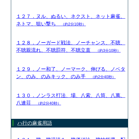
１２７．ヌル、ぬるい、ネクスト、ネット麻雀、
ネトマ、狙い撃ち
（約2分10秒）
１２８．ノーガード戦法、ノーチャンス、不聴、
不聴親流れ、不聴罰符、不聴立直
（約3分10秒）
１２９．ノー和了、ノーマーク、伸びる、ノベタ
ン、のみ、のみキック、のみ手
（約2分40秒）
１３０．ノンラス打法、場、八索、八筒、八萬、
八連荘
（約2分40秒）
ハ行の麻雀用語