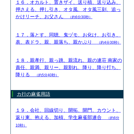
１６．オカルト、置きザイ、送り槓、送り込み、
押さえる、押し引き、オタ風、オタ風三刻、追っ
かけリーチ、お父さん
（約6分30秒）
１７．落とす、同聴、鬼ヅモ、お化け、お引き、
表、表ドラ、親、親落ち、親かぶり
（約4分30秒）
１８．親孝行、親っ跳、親流れ、親の連荘 南家の
責任、親満、親リー、親割れ、降り、降り打ち、
降りる
（約5分40秒）
カ行の麻雀用語
１９．会社、回線切り、開拓、開門、カウント、
返り東、抱える、加槓、学生麻雀部連合
（約6分
10秒）