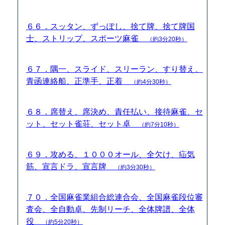
６６．スッタン、ずっぽし、捨て牌、捨て牌国
士、ストリップ、スポーツ麻雀
（約3分20秒）
６７．隅一、スライド、スリーラン、すり替え、
青函連絡船、正準手、正着
（約4分30秒）
６８．席替え、席決め、責任払い、接待麻雀、セ
ット、セット雀荘、セット卓
（約7分10秒）
６９．攻める、１０００オール、全欠け、疝気
筋、宣言ドラ、宣言牌
（約3分30秒）
７０．全国麻雀業組合総連合会、全国麻雀段位審
査会、全自動卓、先制リーチ、全体牌譜、全体
役
（約5分20秒）