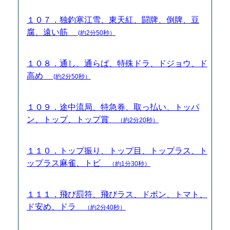
１０７．独釣寒江雪、東天紅、闘牌、倒牌、豆
腐、遠い筋
(約2分50秒）
１０８．通し、通らば、特殊ドラ、ドジョウ、ド
高め
(約2分50秒）
１０９．途中流局、特急券、取っ払い、トッパ
ン、トップ、トップ賞
（約2分20秒）
１１０．トップ振り、トップ目、トップラス、ト
ップラス麻雀、トビ
（約1分30秒）
１１１．飛び罰符、飛びラス、ドボン、トマト、
ド安め、ドラ
（約2分40秒）