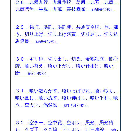
２８．九種九牌、九種倒牌、急所、九索、九筒、
九筒撈魚、牛歩、九萬、競技麻雀
（約9分10秒）
２９．強打、供託、供託棒、共通安全牌、局、嫌
う、切り上げ、切り上げ満貫、切り返し、切り込
み隊長
（約6分40秒）
３０．ギリ師、切り出し、切る、金鶏独立、筋心
牌、喰い替え、喰い下がり、喰い仕掛け、喰い
断
（約7分40秒）
３１．喰い散らかす、喰いっぱぐれ、喰い取り、
喰い直し、喰い流す、喰い伸ばし、喰い平和、喰
う、空カン、偶然役
（約10分20秒）
３２．空チー、空中戦、空ポン、愚形、愚形待
ち、クズ手、クズ牌、下りポン、口三味線
（約5