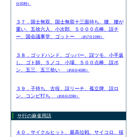
分30秒）
３７．国士無双、国士無双十三面待ち、腰、腰が
重い、五捨六入、小次郎、５０００点棒、誤チ
ー、国会議事堂、ゴットー
（約7分10秒）
３８．ゴッドハンド、ゴッパー、誤ツモ、小手返
し、ゴト師、５ノコ、小場、５００点棒、誤ポ
ン、五三、五三拾い
（約6分40秒）
３９．子持ち、古役、誤リーチ、孤立牌、誤ロ
ン、コンビ打ち
（約6分20秒）
サ行の麻雀用語
４０．サイクルヒット、最高位戦、サイコロ、採