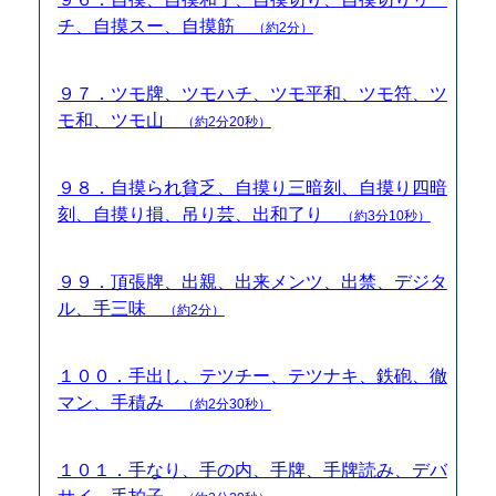
チ、自摸スー、自摸筋
（約2分）
９７．ツモ牌、ツモハチ、ツモ平和、ツモ符、ツ
モ和、ツモ山
（約2分20秒）
９８．自摸られ貧乏、自摸り三暗刻、自摸り四暗
刻、自摸り損、吊り芸、出和了り
（約3分10秒）
９９．頂張牌、出親、出来メンツ、出禁、デジタ
ル、手三味
（約2分）
１００．手出し、テツチー、テツナキ、鉄砲、徹
マン、手積み
（約2分30秒）
１０１．手なり、手の内、手牌、手牌読み、デバ