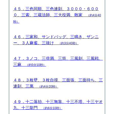
４５．三色同順、三色連刻、３０００・６００
０、三索、三蔵法師、三大役満、散家
（約4分40
秒）
４６．三家和、サンドバッグ、三鳴き、ザンニ
ー、３人麻雀、三抜け
（約3分40秒）
４７．３ノコ、三倍満、三筒、三風刻、三風戦、
三麻
（約5分10秒）
４８．３枚壁、３枚自摸、三面張、三面待ち、三
連刻、三萬
（約4分20秒）
４９．十二落抬、十三無靠、十三不塔、十三ヤオ
九、十三龍門
（約6分10秒）