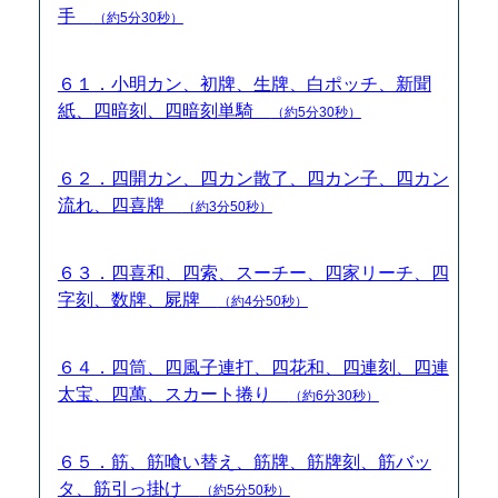
手
（約5分30秒）
６１．小明カン、初牌、生牌、白ポッチ、新聞
紙、四暗刻、四暗刻単騎
（約5分30秒）
６２．四開カン、四カン散了、四カン子、四カン
流れ、四喜牌
（約3分50秒）
６３．四喜和、四索、スーチー、四家リーチ、四
字刻、数牌、屍牌
（約4分50秒）
６４．四筒、四風子連打、四花和、四連刻、四連
太宝、四萬、スカート捲り
（約6分30秒）
６５．筋、筋喰い替え、筋牌、筋牌刻、筋バッ
タ、筋引っ掛け
（約5分50秒）