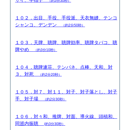
サイ、手拍子
（約3分30秒）
１０２．出目、手役、手役派、天衣無縫、テンコ
シャンコ、デンデン
（約2分50秒）
１０３．天牌、聴牌、聴牌効率、聴牌タバコ、聴
牌やめ
（約3分10秒）
１０４．聴牌連荘、テンパネ、点棒、天和、対
３、対死
（約2分20秒）
１０５．対７、対１１、対子、対子落とし、対子
手、対子場
（約2分30秒）
１０６．対々和、推牌、対面、導火線、頭槓和、
同巡内振聴
(約3分30秒）