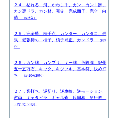
２４．枯れる、河、かわし手、カン、カン１翻、
カン裏ドラ、カン材、完先、完成面子、完全一向
聴
（約6分）
２５．完全壁、槓千点、カンター、カンタコ、嵌
張、嵌張待ち、槓子、槓子補正、カンドラ
（約9
分）
２６．ガン牌、カンブリ、キー牌、危険牌、紀州
五十五万石、キック、キツツキ、基本符、決め打
ち
（約10分20秒）
２７．客打ち、逆切り、逆車輪、逆モーション、
逆両、キャタピラ、ギャル雀、鏡同和、急行券
（約10分50秒）