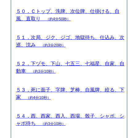
５０．Ｃトップ、洗牌、次位牌、仕掛ける、自
風、直取り
（約4分50秒）
５１．次局、ジク、ジゴ、地獄待ち、仕込み、次
巡、沈み
（約3分20秒）
５２．下ヅモ、下山、七五三、七福星、自家、自
動車
（約3分10秒）
５３．死に面子、字牌、芝棒、自風牌、絞る、下
家
（約4分10秒）
５４．西、西家、西入、西場、骰子、シャボ、シ
ャボ待ち
（約3分10秒）