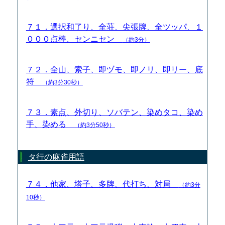
７１．選択和了り、全荘、尖張牌、全ツッパ、１
０００点棒、センニセン
（約3分）
７２．全山、索子、即ヅモ、即ノリ、即リー、底
符
（約3分30秒）
７３．素点、外切り、ソバテン、染めタコ、染め
手、染める
（約3分50秒）
タ行の麻雀用語
７４．他家、塔子、多牌、代打ち、対局
（約3分
10秒）