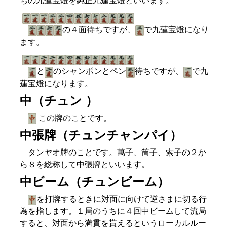
ちの九蓮宝燈を純正九蓮宝燈といいます。
の４面待ちですが、
で九蓮宝燈になり
ます。
と
のシャンポンとペン
待ちですが、
で九
蓮宝燈になります。
中（チュン ）
この牌のことです。
中張牌（チュンチャンパイ）
タンヤオ牌のことです。萬子、筒子、索子の２か
ら８を総称して中張牌といいます。
中ビーム（チュンビーム）
を打牌するときに対面に向けて逆さまに切る行
為を指します。１局のうちに４回中ビームして流局
すると、対面から満貫を貰えるというローカルルー