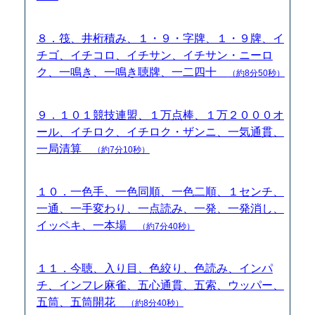
８．筏、井桁積み、１・９・字牌、１・９牌、イ
チゴ、イチコロ、イチサン、イチサン・ニーロ
ク、一鳴き、一鳴き聴牌、一二四十
（約8分50秒）
９．１０１競技連盟、１万点棒、１万２０００オ
ール、イチロク、イチロク・ザンニ、一気通貫、
一局清算
（約7分10秒）
１０．一色手、一色同順、一色二順、１センチ、
一通、一手変わり、一点読み、一発、一発消し、
イッペキ、一本場
（約7分40秒）
１１．今聴、入り目、色絞り、色読み、インパ
チ、インフレ麻雀、五心通貫、五索、ウッパー、
五筒、五筒開花
（約8分40秒）