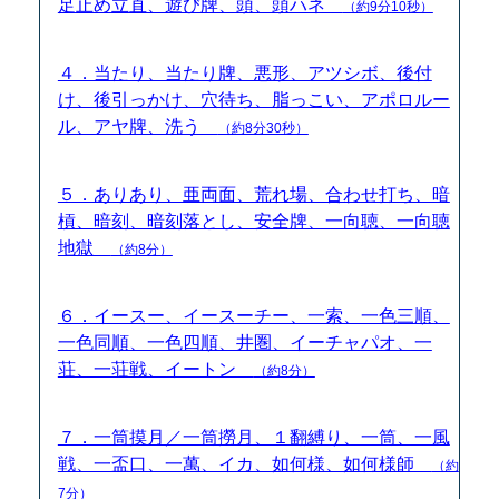
足止め立直、遊び牌、頭、頭ハネ
（約9分10秒）
４．当たり、当たり牌、悪形、アツシボ、後付
け、後引っかけ、穴待ち、脂っこい、アポロルー
ル、アヤ牌、洗う
（約8分30秒）
５．ありあり、亜両面、荒れ場、合わせ打ち、暗
槓、暗刻、暗刻落とし、安全牌、一向聴、一向聴
地獄
（約8分）
６．イースー、イースーチー、一索、一色三順、
一色同順、一色四順、井圏、イーチャパオ、一
荘、一荘戦、イートン
（約8分）
７．一筒摸月／一筒撈月、１翻縛り、一筒、一風
戦、一盃口、一萬、イカ、如何様、如何様師
（約
7分）