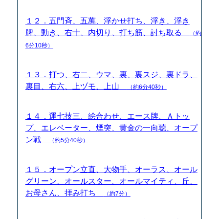
１２．五門斉、五萬、浮かせ打ち、浮き、浮き
牌、動き、右十、内切り、打ち筋、討ち取る
（約
6分10秒）
１３．打つ、右二、ウマ、裏、裏スジ、裏ドラ、
裏目、右六、上ヅモ、上山
（約6分40秒）
１４．運七技三、絵合わせ、エース牌、Ａトッ
プ、エレベーター、煙突、黄金の一向聴、オープ
ン戦
（約5分40秒）
１５．オープン立直、大物手、オーラス、オール
グリーン、オールスター、オールマイティ、丘、
お母さん、拝み打ち
（約7分）