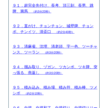
９１．超完全先付け、長考、頂三刻、長男、跳
牌、籌馬
（約3分20秒）
９２．直がけ、チョンチョン、城壁牌、チョン
ボ、チンイツ、清盃口
（約2分40秒）
９３．清麻雀、沈埋、清老頭、字一色、ツーチャ
ンス、ツーラン
（約3分20秒）
９４．掴み取り、ヅガン、ツカンポ、ツキ牌、突
っ張る、燕返し
（約3分20秒）
９５．積み込み、積み場、積み符、積み棒、ツメ
シボ
（約2分10秒）
９６．自摸、自摸和了、自摸切り、自摸切りリー