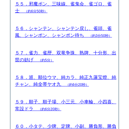
５５．邪魔ポン、三味線、雀鬼会、雀ゴロ、雀
士
（約6分50秒）
５６．シャンテン、シャンテン戻し、雀頭、雀
風、シャンポン、シャンポン待ち
（約3分50秒）
５７．雀力、雀歴、双竜争珠、熟牌、十分形、出
世の妨げ
（約5分）
５８．巡、順位ウマ、純カラ、純正九蓮宝燈、純
チャン、純全帯ヤオ九
（約6分20秒）
５９．順子、順子場、小三元、小車輪、小四喜、
常設ドラ
（約6分20秒）
６０．小タテ、少牌、定牌、小副、勝負形、勝負