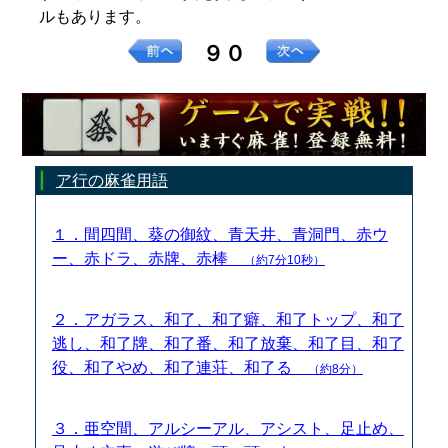
ルもあります。
９０
ア行の麻雀用語
１．間四間、葵の御紋、青天井、青洞門、赤ウ
ー、赤ドラ、赤牌、赤棒
（約7分10秒）
２．アガラス、和了、和了癖、和了トップ、和了
逃し、和了牌、和了番、和了放棄、和了目、和了
役、和了やめ、和了連荘、和了る
（約8分）
３．亜空間、アルシーアル、アシスト、足止め、