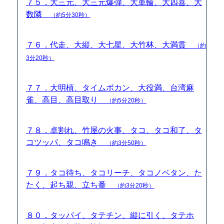
７５．大三元、大三元爆弾、大車輪、大四喜、大
数隣
（約5分30秒）
７６．代走、大縦、大七星、大竹林、大満貫
（約
3分20秒）
７７．大明槓、タイムボカン、大役満、台湾麻
雀、高目、高目取り
（約5分20秒）
７８．卓割れ、竹屋の火事、タコ、タコ和了、タ
コツッパ、タコ鳴き
（約3分50秒）
７９．タコ待ち、タコリーチ、タコノベタン、た
たく、起ち親、立ち番
（約3分20秒）
８０．タッパイ、タテチン、縦に引く、タテホ