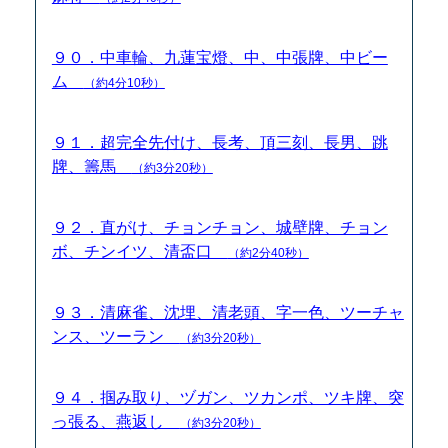
９０．中車輪、九蓮宝燈、中、中張牌、中ビー
ム
（約4分10秒）
９１．超完全先付け、長考、頂三刻、長男、跳
牌、籌馬
（約3分20秒）
９２．直がけ、チョンチョン、城壁牌、チョン
ボ、チンイツ、清盃口
（約2分40秒）
９３．清麻雀、沈埋、清老頭、字一色、ツーチャ
ンス、ツーラン
（約3分20秒）
９４．掴み取り、ヅガン、ツカンポ、ツキ牌、突
っ張る、燕返し
（約3分20秒）