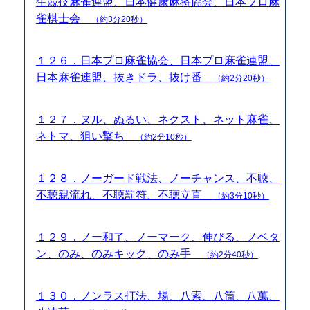
生競技麻雀連盟、日本健康麻将協会、日本プロ麻
雀棋士会
（約3分20秒）
１２６．日本プロ麻雀協会、日本プロ麻雀連盟、
日本麻雀連盟、抜きドラ、抜け番
（約2分20秒）
１２７．ヌル、ぬるい、ネクスト、ネット麻雀、
ネトマ、狙い撃ち
（約2分10秒）
１２８．ノーガード戦法、ノーチャンス、不聴、
不聴親流れ、不聴罰符、不聴立直
（約3分10秒）
１２９．ノー和了、ノーマーク、伸びる、ノベタ
ン、のみ、のみキック、のみ手
（約2分40秒）
１３０．ノンラス打法、場、八索、八筒、八萬、