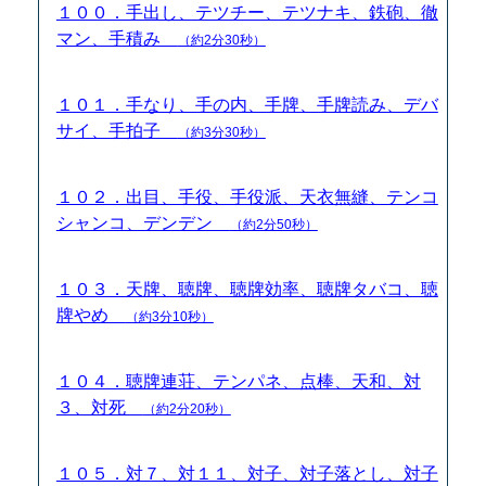
１００．手出し、テツチー、テツナキ、鉄砲、徹
マン、手積み
（約2分30秒）
１０１．手なり、手の内、手牌、手牌読み、デバ
サイ、手拍子
（約3分30秒）
１０２．出目、手役、手役派、天衣無縫、テンコ
シャンコ、デンデン
（約2分50秒）
１０３．天牌、聴牌、聴牌効率、聴牌タバコ、聴
牌やめ
（約3分10秒）
１０４．聴牌連荘、テンパネ、点棒、天和、対
３、対死
（約2分20秒）
１０５．対７、対１１、対子、対子落とし、対子