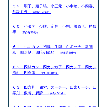
５９．順子、順子場、小三元、小車輪、小四喜、
常設ドラ
（約6分20秒）
６０．小タテ、少牌、定牌、小副、勝負形、勝負
手
（約5分30秒）
６１．小明カン、初牌、生牌、白ポッチ、新聞
紙、四暗刻、四暗刻単騎
（約5分30秒）
６２．四開カン、四カン散了、四カン子、四カン
流れ、四喜牌
（約3分50秒）
６３．四喜和、四索、スーチー、四家リーチ、四
字刻、数牌、屍牌
（約4分50秒）