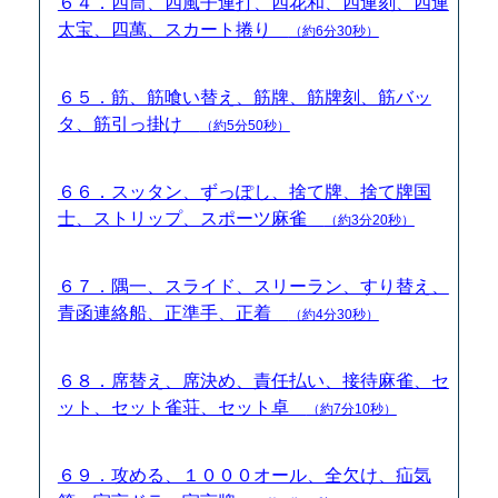
６４．四筒、四風子連打、四花和、四連刻、四連
太宝、四萬、スカート捲り
（約6分30秒）
６５．筋、筋喰い替え、筋牌、筋牌刻、筋バッ
タ、筋引っ掛け
（約5分50秒）
６６．スッタン、ずっぽし、捨て牌、捨て牌国
士、ストリップ、スポーツ麻雀
（約3分20秒）
６７．隅一、スライド、スリーラン、すり替え、
青函連絡船、正準手、正着
（約4分30秒）
６８．席替え、席決め、責任払い、接待麻雀、セ
ット、セット雀荘、セット卓
（約7分10秒）
６９．攻める、１０００オール、全欠け、疝気