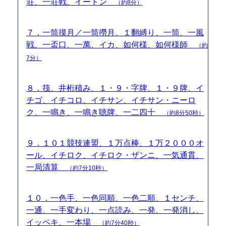
荘、一荘戦、イートン
（約8分）
７．一筒摸月／一筒撈月、１翻縛り、一筒、一風
戦、一盃口、一萬、イカ、如何様、如何様師
（約
7分）
８．筏、井桁積み、１・９・字牌、１・９牌、イ
チゴ、イチコロ、イチサン、イチサン・ニーロ
ク、一鳴き、一鳴き聴牌、一二四十
（約8分50秒）
９．１０１競技連盟、１万点棒、１万２０００オ
ール、イチロク、イチロク・ザンニ、一気通貫、
一局清算
（約7分10秒）
１０．一色手、一色同順、一色二順、１センチ、
一通、一手変わり、一点読み、一発、一発消し、
イッペキ、一本場
（約7分40秒）