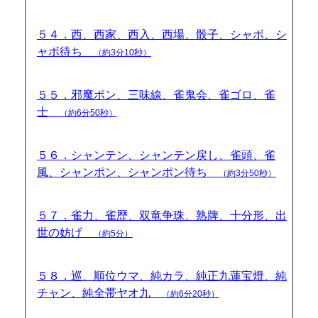
５４．西、西家、西入、西場、骰子、シャボ、シ
ャボ待ち
（約3分10秒）
５５．邪魔ポン、三味線、雀鬼会、雀ゴロ、雀
士
（約6分50秒）
５６．シャンテン、シャンテン戻し、雀頭、雀
風、シャンポン、シャンポン待ち
（約3分50秒）
５７．雀力、雀歴、双竜争珠、熟牌、十分形、出
世の妨げ
（約5分）
５８．巡、順位ウマ、純カラ、純正九蓮宝燈、純
チャン、純全帯ヤオ九
（約6分20秒）