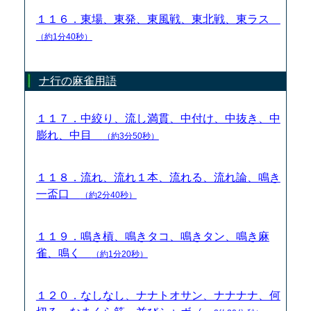
１１６．東場、東発、東風戦、東北戦、東ラス
（約1分40秒）
ナ行の麻雀用語
１１７．中絞り、流し満貫、中付け、中抜き、中
膨れ、中目
（約3分50秒）
１１８．流れ、流れ１本、流れる、流れ論、鳴き
一盃口
（約2分40秒）
１１９．鳴き槓、鳴きタコ、鳴きタン、鳴き麻
雀、鳴く
（約1分20秒）
１２０．なしなし、ナナトオサン、ナナナナ、何