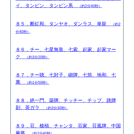
イ、タンピン、タンピン系
（約2分40秒）
８５．断紅和、タンヤオ、ダンラス、単龍
（約2
分40秒）
８６．チー、七星無靠、七索、起家、起家マー
ク
（約3分20秒）
８７．チー聴、七対子、砌牌、七筒、地和、七
萬
（約1分50秒）
８８．絶一門、築牌、チッチー、チップ、跳牌
刻、茶ガラ
（約3分30秒）
８９．荘、槍槓、チャンタ、荘家、荘風牌、中国
麻将
（約2分40秒）