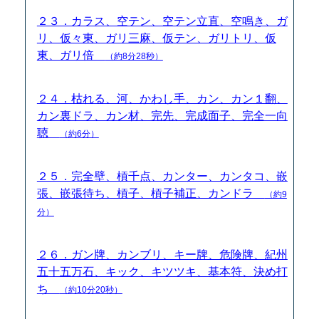
２３．カラス、空テン、空テン立直、空鳴き、ガ
リ、仮々東、ガリ三麻、仮テン、ガリトリ、仮
東、ガリ倍
（約8分28秒）
２４．枯れる、河、かわし手、カン、カン１翻、
カン裏ドラ、カン材、完先、完成面子、完全一向
聴
（約6分）
２５．完全壁、槓千点、カンター、カンタコ、嵌
張、嵌張待ち、槓子、槓子補正、カンドラ
（約9
分）
２６．ガン牌、カンブリ、キー牌、危険牌、紀州
五十五万石、キック、キツツキ、基本符、決め打
ち
（約10分20秒）