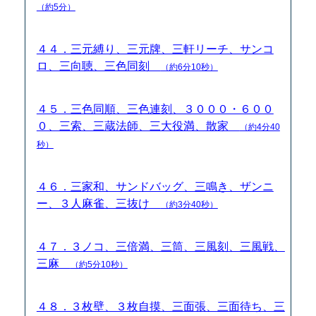
（約5分）
４４．三元縛り、三元牌、三軒リーチ、サンコ
ロ、三向聴、三色同刻
（約6分10秒）
４５．三色同順、三色連刻、３０００・６００
０、三索、三蔵法師、三大役満、散家
（約4分40
秒）
４６．三家和、サンドバッグ、三鳴き、ザンニ
ー、３人麻雀、三抜け
（約3分40秒）
４７．３ノコ、三倍満、三筒、三風刻、三風戦、
三麻
（約5分10秒）
４８．３枚壁、３枚自摸、三面張、三面待ち、三