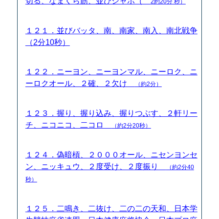
切る、なまくら筋、並びシャボ（
2約20分 秒）
１２１．並びバッタ、南、南家、南入、南北戦争
（2分10秒）
１２２．ニーヨン、ニーヨンマル、ニーロク、ニ
ーロクオール、２確、２欠け
（約2分）
１２３．握り、握り込み、握りつぶす、２軒リー
チ、ニコニコ、二コロ
（約2分20秒）
１２４．偽暗槓、２０００オール、ニセンヨンセ
ン、ニッキュウ、２度受け、２度振り
（約2分40
秒）
１２５．二鳴き、二抜け、二の二の天和、日本学