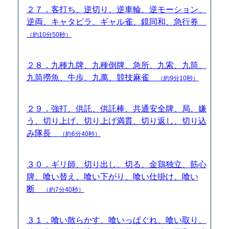
２７．客打ち、逆切り、逆車輪、逆モーション、
逆両、キャタピラ、ギャル雀、鏡同和、急行券
（約10分50秒）
２８．九種九牌、九種倒牌、急所、九索、九筒、
九筒撈魚、牛歩、九萬、競技麻雀
（約9分10秒）
２９．強打、供託、供託棒、共通安全牌、局、嫌
う、切り上げ、切り上げ満貫、切り返し、切り込
み隊長
（約6分40秒）
３０．ギリ師、切り出し、切る、金鶏独立、筋心
牌、喰い替え、喰い下がり、喰い仕掛け、喰い
断
（約7分40秒）
３１．喰い散らかす、喰いっぱぐれ、喰い取り、