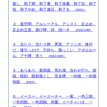
逃し、和了牌、和了番、和了放棄、和了目、和了
役、和了やめ、和了連荘、和了る
（約8分）
３．亜空間、アルシーアル、アシスト、足止め、
足止め立直、遊び牌、頭、頭ハネ
（約9分10秒）
４．当たり、当たり牌、悪形、アツシボ、後付
け、後引っかけ、穴待ち、脂っこい、アポロルー
ル、アヤ牌、洗う
（約8分30秒）
５．ありあり、亜両面、荒れ場、合わせ打ち、暗
槓、暗刻、暗刻落とし、安全牌、一向聴、一向聴
地獄
（約8分）
６．イースー、イースーチー、一索、一色三順、
一色同順、一色四順、井圏、イーチャパオ、一