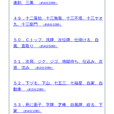
連刻、三萬
（約4分20秒）
４９．十二落抬、十三無靠、十三不塔、十三ヤオ
九、十三龍門
（約6分10秒）
５０．Ｃトップ、洗牌、次位牌、仕掛ける、自
風、直取り
（約4分50秒）
５１．次局、ジク、ジゴ、地獄待ち、仕込み、次
巡、沈み
（約3分20秒）
５２．下ヅモ、下山、七五三、七福星、自家、自
動車
（約3分10秒）
５３．死に面子、字牌、芝棒、自風牌、絞る、下
家
（約4分10秒）