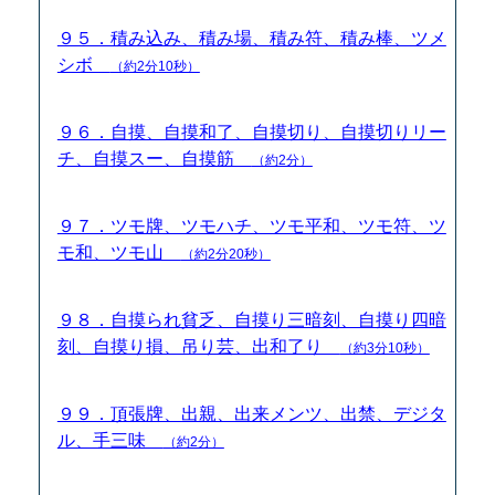
９５．積み込み、積み場、積み符、積み棒、ツメ
シボ
（約2分10秒）
９６．自摸、自摸和了、自摸切り、自摸切りリー
チ、自摸スー、自摸筋
（約2分）
９７．ツモ牌、ツモハチ、ツモ平和、ツモ符、ツ
モ和、ツモ山
（約2分20秒）
９８．自摸られ貧乏、自摸り三暗刻、自摸り四暗
刻、自摸り損、吊り芸、出和了り
（約3分10秒）
９９．頂張牌、出親、出来メンツ、出禁、デジタ
ル、手三味
（約2分）