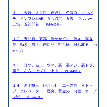
１１．今聴、入り目、色絞り、色読み、インパ
チ、インフレ麻雀、五心通貫、五索、ウッパー、
五筒、五筒開花
（約8分40秒）
１２．五門斉、五萬、浮かせ打ち、浮き、浮き
牌、動き、右十、内切り、打ち筋、討ち取る
（約
6分10秒）
１３．打つ、右二、ウマ、裏、裏スジ、裏ドラ、
裏目、右六、上ヅモ、上山
（約6分40秒）
１４．運七技三、絵合わせ、エース牌、Ａトッ
プ、エレベーター、煙突、黄金の一向聴、オープ
ン戦
（約5分40秒）