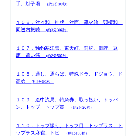
手、対子場
（約2分30秒）
１０６．対々和、推牌、対面、導火線、頭槓和、
同巡内振聴
(約3分30秒）
１０７．独釣寒江雪、東天紅、闘牌、倒牌、豆
腐、遠い筋
(約2分50秒）
１０８．通し、通らば、特殊ドラ、ドジョウ、ド
高め
(約2分50秒）
１０９．途中流局、特急券、取っ払い、トッパ
ン、トップ、トップ賞
（約2分20秒）
１１０．トップ振り、トップ目、トップラス、ト
ップラス麻雀、トビ
（約1分30秒）