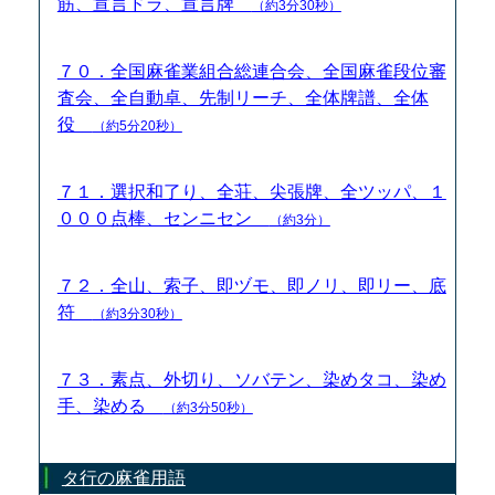
筋、宣言ドラ、宣言牌
（約3分30秒）
７０．全国麻雀業組合総連合会、全国麻雀段位審
査会、全自動卓、先制リーチ、全体牌譜、全体
役
（約5分20秒）
７１．選択和了り、全荘、尖張牌、全ツッパ、１
０００点棒、センニセン
（約3分）
７２．全山、索子、即ヅモ、即ノリ、即リー、底
符
（約3分30秒）
７３．素点、外切り、ソバテン、染めタコ、染め
手、染める
（約3分50秒）
タ行の麻雀用語