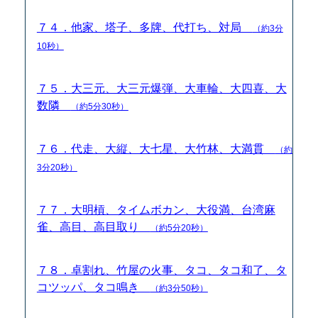
７４．他家、塔子、多牌、代打ち、対局
（約3分
10秒）
７５．大三元、大三元爆弾、大車輪、大四喜、大
数隣
（約5分30秒）
７６．代走、大縦、大七星、大竹林、大満貫
（約
3分20秒）
７７．大明槓、タイムボカン、大役満、台湾麻
雀、高目、高目取り
（約5分20秒）
７８．卓割れ、竹屋の火事、タコ、タコ和了、タ
コツッパ、タコ鳴き
（約3分50秒）