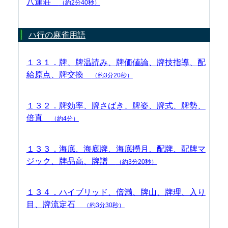
八連荘
（約2分40秒）
ハ行の麻雀用語
１３１．牌、牌温読み、牌価値論、牌技指導、配
給原点、牌交換
（約3分20秒）
１３２．牌効率、牌さばき、牌姿、牌式、牌勢、
倍直
（約4分）
１３３．海底、海底牌、海底撈月、配牌、配牌マ
ジック、牌品高、牌譜
（約3分20秒）
１３４．ハイブリッド、倍満、牌山、牌理、入り
目、牌流定石
（約3分30秒）