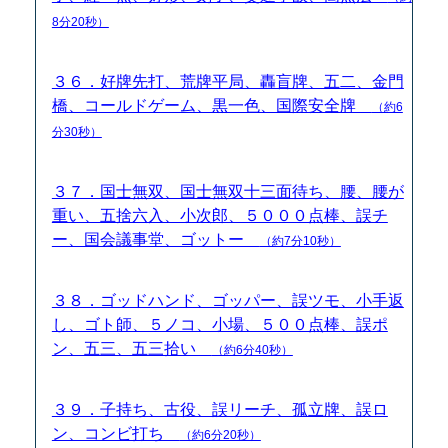
8分20秒）
３６．好牌先打、荒牌平局、轟盲牌、五二、金門
橋、コールドゲーム、黒一色、国際安全牌
（約6
分30秒）
３７．国士無双、国士無双十三面待ち、腰、腰が
重い、五捨六入、小次郎、５０００点棒、誤チ
ー、国会議事堂、ゴットー
（約7分10秒）
３８．ゴッドハンド、ゴッパー、誤ツモ、小手返
し、ゴト師、５ノコ、小場、５００点棒、誤ポ
ン、五三、五三拾い
（約6分40秒）
３９．子持ち、古役、誤リーチ、孤立牌、誤ロ
ン、コンビ打ち
（約6分20秒）