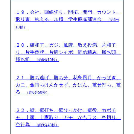
１９．会社、回線切り、開拓、開門、カウント、
返り東、抱える、加槓、学生麻雀部連合
（約6分
10秒）
２０．確和了、ガジ、風牌、数え役満、片和了
り、片手倒牌、片牌シャボ、固め積み、勝ち頭、
勝ち組
（約6分10秒）
２１．勝ち逃げ、勝ち分、花鳥風月、かっぱぎ、
カニ、金持ちけんかせず、かばん、被せ打ち、被
る
（約6分50秒）
２２．壁、壁打ち、壁ひっかけ、壁役、カボチ
ャ、上家、上家取り、カモ、かもラス、空切り、
空行為
（約9分43秒）