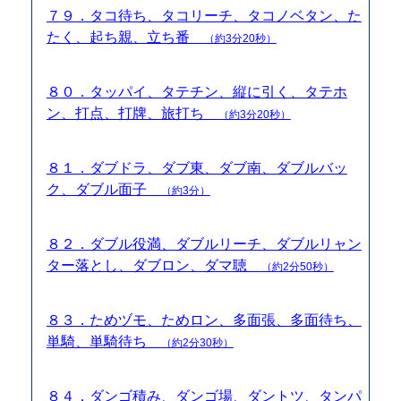
７９．タコ待ち、タコリーチ、タコノベタン、た
たく、起ち親、立ち番
（約3分20秒）
８０．タッパイ、タテチン、縦に引く、タテホ
ン、打点、打牌、旅打ち
（約3分20秒）
８１．ダブドラ、ダブ東、ダブ南、ダブルバッ
ク、ダブル面子
（約3分）
８２．ダブル役満、ダブルリーチ、ダブルリャン
ター落とし、ダブロン、ダマ聴
（約2分50秒）
８３．ためヅモ、ためロン、多面張、多面待ち、
単騎、単騎待ち
（約2分30秒）
８４．ダンゴ積み、ダンゴ場、ダントツ、タンパ