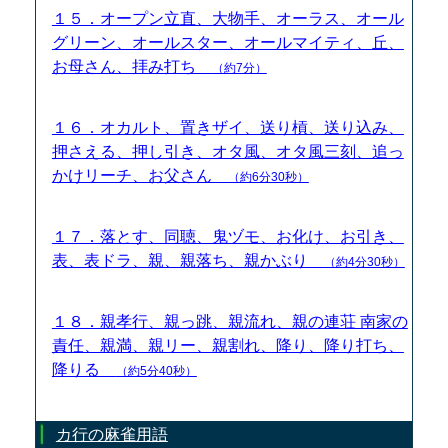
１５．オープン立直、大物手、オーラス、オール
グリーン、オールスター、オールマイティ、丘、
お母さん、拝み打ち
（約7分）
１６．オカルト、置きザイ、送り槓、送り込み、
押さえる、押し引き、オタ風、オタ風三刻、追っ
かけリーチ、お父さん
（約6分30秒）
１７．落とす、同聴、鬼ヅモ、お化け、お引き、
表、表ドラ、親、親落ち、親かぶり
（約4分30秒）
１８．親孝行、親っ跳、親流れ、親の連荘 南家の
責任、親満、親リー、親割れ、降り、降り打ち、
降りる
（約5分40秒）
カ行の麻雀用語