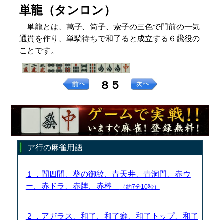
単龍（タンロン）
単龍とは、萬子、筒子、索子の三色で門前の一気
通貫を作り、単騎待ちで和了ると成立する６飜役の
ことです。
８５
ア行の麻雀用語
１．間四間、葵の御紋、青天井、青洞門、赤ウ
ー、赤ドラ、赤牌、赤棒
（約7分10秒）
２．アガラス、和了、和了癖、和了トップ、和了