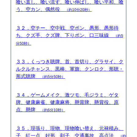
喰い直し、喰い流す、喰い伸ばし、喰い平和、喰
う、空カン、偶然役
（約10分20秒）
３２．空チー、空中戦、空ポン、愚形、愚形待
ち、クズ手、クズ牌、下りポン、口三味線
（約5
分50秒）
３３．くっつき聴牌、首、首切り、グラサイ、ク
ルクルチャンス、黒棒、軍旗、クンロク、形聴・
形式聴牌
（約5分50秒）
３４．ゲームメイク、激ツモ、毛ジラミ、ゲタ
牌、健康麻雀、健康麻将、懸賞牌、懸賞役、原
点、懸牌
（約6分10秒）
３５．現張り、現物、現物喰い替え、元禄積み、
子、紅一点、好形、刻子、交通事故、高点法
（約