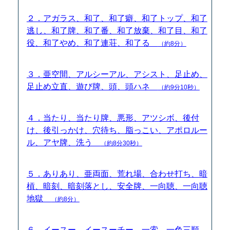
２．アガラス、和了、和了癖、和了トップ、和了
逃し、和了牌、和了番、和了放棄、和了目、和了
役、和了やめ、和了連荘、和了る
（約8分）
３．亜空間、アルシーアル、アシスト、足止め、
足止め立直、遊び牌、頭、頭ハネ
（約9分10秒）
４．当たり、当たり牌、悪形、アツシボ、後付
け、後引っかけ、穴待ち、脂っこい、アポロルー
ル、アヤ牌、洗う
（約8分30秒）
５．ありあり、亜両面、荒れ場、合わせ打ち、暗
槓、暗刻、暗刻落とし、安全牌、一向聴、一向聴
地獄
（約8分）
６．イースー、イースーチー、一索、一色三順、