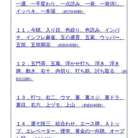
一通、一手変わり、一点読み、一発、一発消し、
イッペキ、一本場
（約7分40秒）
１１．今聴、入り目、色絞り、色読み、インパ
チ、インフレ麻雀、五心通貫、五索、ウッパー、
五筒、五筒開花
（約8分40秒）
１２．五門斉、五萬、浮かせ打ち、浮き、浮き
牌、動き、右十、内切り、打ち筋、討ち取る
（約
6分10秒）
１３．打つ、右二、ウマ、裏、裏スジ、裏ドラ、
裏目、右六、上ヅモ、上山
（約6分40秒）
１４．運七技三、絵合わせ、エース牌、Ａトッ
プ、エレベーター、煙突、黄金の一向聴、オープ