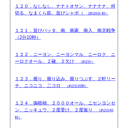
１２０．なしなし、ナナトオサン、ナナナナ、何
切る、なまくら筋、並びシャボ（
2約20分 秒）
１２１．並びバッタ、南、南家、南入、南北戦争
（2分10秒）
１２２．ニーヨン、ニーヨンマル、ニーロク、ニ
ーロクオール、２確、２欠け
（約2分）
１２３．握り、握り込み、握りつぶす、２軒リー
チ、ニコニコ、二コロ
（約2分20秒）
１２４．偽暗槓、２０００オール、ニセンヨンセ
ン、ニッキュウ、２度受け、２度振り
（約2分40
秒）