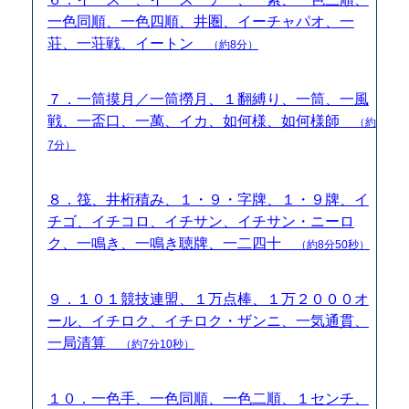
一色同順、一色四順、井圏、イーチャパオ、一
荘、一荘戦、イートン
（約8分）
７．一筒摸月／一筒撈月、１翻縛り、一筒、一風
戦、一盃口、一萬、イカ、如何様、如何様師
（約
7分）
８．筏、井桁積み、１・９・字牌、１・９牌、イ
チゴ、イチコロ、イチサン、イチサン・ニーロ
ク、一鳴き、一鳴き聴牌、一二四十
（約8分50秒）
９．１０１競技連盟、１万点棒、１万２０００オ
ール、イチロク、イチロク・ザンニ、一気通貫、
一局清算
（約7分10秒）
１０．一色手、一色同順、一色二順、１センチ、