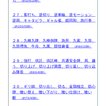
ち
（約10分20秒）
２７．客打ち、逆切り、逆車輪、逆モーション、
逆両、キャタピラ、ギャル雀、鏡同和、急行券
（約10分50秒）
２８．九種九牌、九種倒牌、急所、九索、九筒、
九筒撈魚、牛歩、九萬、競技麻雀
（約9分10秒）
２９．強打、供託、供託棒、共通安全牌、局、嫌
う、切り上げ、切り上げ満貫、切り返し、切り込
み隊長
（約6分40秒）
３０．ギリ師、切り出し、切る、金鶏独立、筋心
牌、喰い替え、喰い下がり、喰い仕掛け、喰い
断
（約7分40秒）