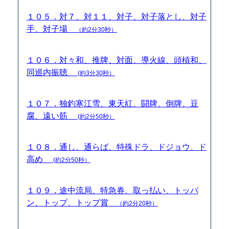
１０５．対７、対１１、対子、対子落とし、対子
手、対子場
（約2分30秒）
１０６．対々和、推牌、対面、導火線、頭槓和、
同巡内振聴
(約3分30秒）
１０７．独釣寒江雪、東天紅、闘牌、倒牌、豆
腐、遠い筋
(約2分50秒）
１０８．通し、通らば、特殊ドラ、ドジョウ、ド
高め
(約2分50秒）
１０９．途中流局、特急券、取っ払い、トッパ
ン、トップ、トップ賞
（約2分20秒）