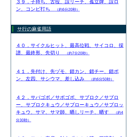
３９．子持ち、古役、誤リーチ、孤立牌、誤ロ
ン、コンビ打ち
（約6分20秒）
サ行の麻雀用語
４０．サイクルヒット、最高位戦、サイコロ、採
譜、最終形、先切り
（約7分20秒）
４１．先付け、先ヅモ、錯カン、錯チー、錯ポ
ン、左四、サシウマ、差し込み
（約6分50秒）
４２．サバゴボ／サボゴボ、サブロク／サブロ
ー、サブロクキュウ／サブローキュウ／サブロッ
キュウ、サマ、サマ師、晒しリーチ、晒す
（約4
分30秒）