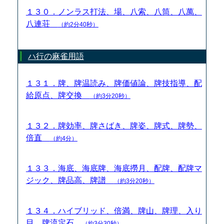
１３０．ノンラス打法、場、八索、八筒、八萬、
八連荘
（約2分40秒）
ハ行の麻雀用語
１３１．牌、牌温読み、牌価値論、牌技指導、配
給原点、牌交換
（約3分20秒）
１３２．牌効率、牌さばき、牌姿、牌式、牌勢、
倍直
（約4分）
１３３．海底、海底牌、海底撈月、配牌、配牌マ
ジック、牌品高、牌譜
（約3分20秒）
１３４．ハイブリッド、倍満、牌山、牌理、入り
目、牌流定石
（約3分30秒）