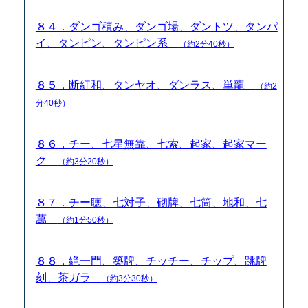
８４．ダンゴ積み、ダンゴ場、ダントツ、タンパ
イ、タンピン、タンピン系
（約2分40秒）
８５．断紅和、タンヤオ、ダンラス、単龍
（約2
分40秒）
８６．チー、七星無靠、七索、起家、起家マー
ク
（約3分20秒）
８７．チー聴、七対子、砌牌、七筒、地和、七
萬
（約1分50秒）
８８．絶一門、築牌、チッチー、チップ、跳牌
刻、茶ガラ
（約3分30秒）