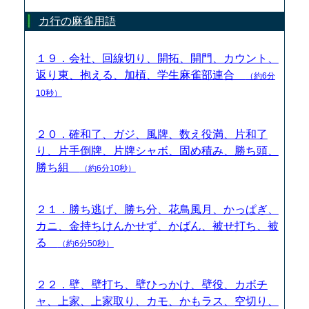
カ行の麻雀用語
１９．会社、回線切り、開拓、開門、カウント、
返り東、抱える、加槓、学生麻雀部連合
（約6分
10秒）
２０．確和了、ガジ、風牌、数え役満、片和了
り、片手倒牌、片牌シャボ、固め積み、勝ち頭、
勝ち組
（約6分10秒）
２１．勝ち逃げ、勝ち分、花鳥風月、かっぱぎ、
カニ、金持ちけんかせず、かばん、被せ打ち、被
る
（約6分50秒）
２２．壁、壁打ち、壁ひっかけ、壁役、カボチ
ャ、上家、上家取り、カモ、かもラス、空切り、