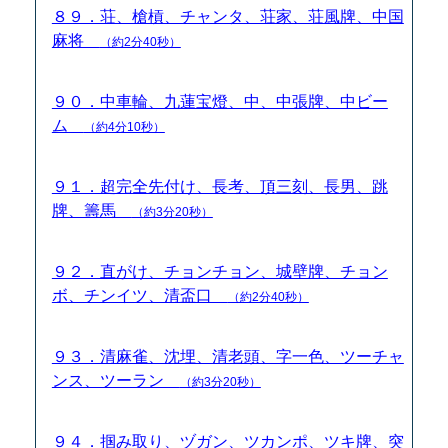
８９．荘、槍槓、チャンタ、荘家、荘風牌、中国
麻将
（約2分40秒）
９０．中車輪、九蓮宝燈、中、中張牌、中ビー
ム
（約4分10秒）
９１．超完全先付け、長考、頂三刻、長男、跳
牌、籌馬
（約3分20秒）
９２．直がけ、チョンチョン、城壁牌、チョン
ボ、チンイツ、清盃口
（約2分40秒）
９３．清麻雀、沈埋、清老頭、字一色、ツーチャ
ンス、ツーラン
（約3分20秒）
９４．掴み取り、ヅガン、ツカンポ、ツキ牌、突