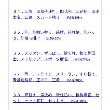
６４．四筒、四風子連打、四花和、四連刻、四連
太宝、四萬、スカート捲り
（約6分30秒）
６５．筋、筋喰い替え、筋牌、筋牌刻、筋バッ
タ、筋引っ掛け
（約5分50秒）
６６．スッタン、ずっぽし、捨て牌、捨て牌国
士、ストリップ、スポーツ麻雀
（約3分20秒）
６７．隅一、スライド、スリーラン、すり替え、
青函連絡船、正準手、正着
（約4分30秒）
６８．席替え、席決め、責任払い、接待麻雀、セ
ット、セット雀荘、セット卓
（約7分10秒）