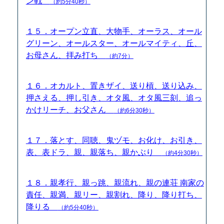
ン戦
（約5分40秒）
１５．オープン立直、大物手、オーラス、オール
グリーン、オールスター、オールマイティ、丘、
お母さん、拝み打ち
（約7分）
１６．オカルト、置きザイ、送り槓、送り込み、
押さえる、押し引き、オタ風、オタ風三刻、追っ
かけリーチ、お父さん
（約6分30秒）
１７．落とす、同聴、鬼ヅモ、お化け、お引き、
表、表ドラ、親、親落ち、親かぶり
（約4分30秒）
１８．親孝行、親っ跳、親流れ、親の連荘 南家の
責任、親満、親リー、親割れ、降り、降り打ち、
降りる
（約5分40秒）