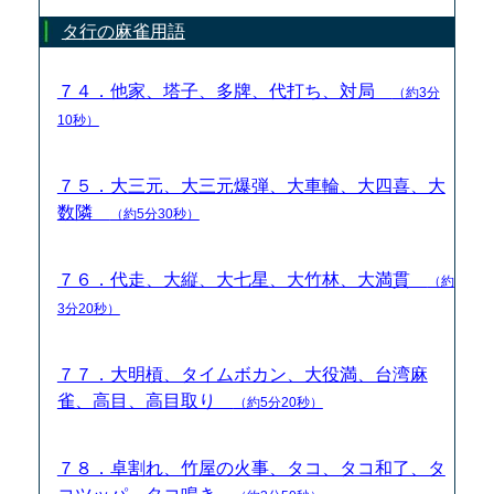
タ行の麻雀用語
７４．他家、塔子、多牌、代打ち、対局
（約3分
10秒）
７５．大三元、大三元爆弾、大車輪、大四喜、大
数隣
（約5分30秒）
７６．代走、大縦、大七星、大竹林、大満貫
（約
3分20秒）
７７．大明槓、タイムボカン、大役満、台湾麻
雀、高目、高目取り
（約5分20秒）
７８．卓割れ、竹屋の火事、タコ、タコ和了、タ