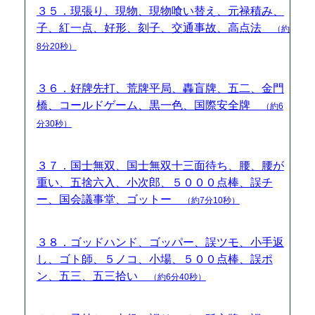
３５．現張り、現物、現物喰い替え、元禄積み、
子、紅一点、好形、刻子、交通事故、高点法
（約
8分20秒）
３６．好牌先打、荒牌平局、轟盲牌、五二、金門
橋、コールドゲーム、黒一色、国際安全牌
（約6
分30秒）
３７．国士無双、国士無双十三面待ち、腰、腰が
重い、五捨六入、小次郎、５０００点棒、誤チ
ー、国会議事堂、ゴットー
（約7分10秒）
３８．ゴッドハンド、ゴッパー、誤ツモ、小手返
し、ゴト師、５ノコ、小場、５００点棒、誤ポ
ン、五三、五三拾い
（約6分40秒）