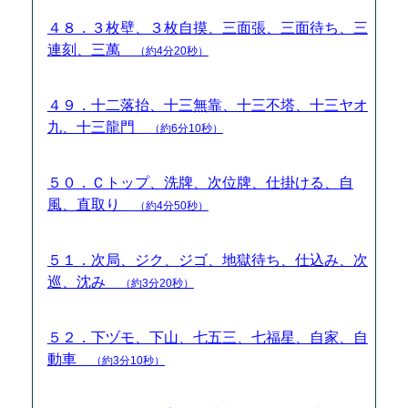
４８．３枚壁、３枚自摸、三面張、三面待ち、三
連刻、三萬
（約4分20秒）
４９．十二落抬、十三無靠、十三不塔、十三ヤオ
九、十三龍門
（約6分10秒）
５０．Ｃトップ、洗牌、次位牌、仕掛ける、自
風、直取り
（約4分50秒）
５１．次局、ジク、ジゴ、地獄待ち、仕込み、次
巡、沈み
（約3分20秒）
５２．下ヅモ、下山、七五三、七福星、自家、自
動車
（約3分10秒）