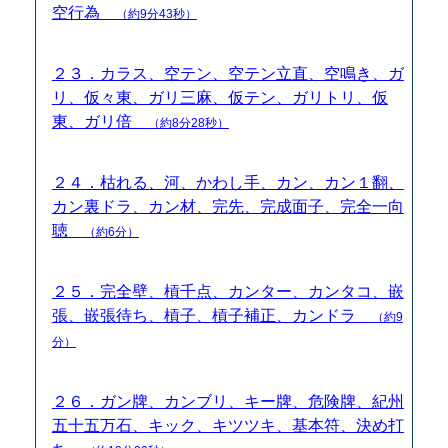
空行為
（約9分43秒）
２３．カラス、空テン、空テン立直、空鳴き、ガ
リ、仮々東、ガリ三麻、仮テン、ガリトリ、仮
東、ガリ倍
（約8分28秒）
２４．枯れる、河、かわし手、カン、カン１翻、
カン裏ドラ、カン材、完先、完成面子、完全一向
聴
（約6分）
２５．完全壁、槓千点、カンター、カンタコ、嵌
張、嵌張待ち、槓子、槓子補正、カンドラ
（約9
分）
２６．ガン牌、カンブリ、キー牌、危険牌、紀州
五十五万石、キック、キツツキ、基本符、決め打