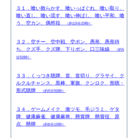
３１．喰い散らかす、喰いっぱぐれ、喰い取り、
喰い直し、喰い流す、喰い伸ばし、喰い平和、喰
う、空カン、偶然役
（約10分20秒）
３２．空チー、空中戦、空ポン、愚形、愚形待
ち、クズ手、クズ牌、下りポン、口三味線
（約5
分50秒）
３３．くっつき聴牌、首、首切り、グラサイ、ク
ルクルチャンス、黒棒、軍旗、クンロク、形聴・
形式聴牌
（約5分50秒）
３４．ゲームメイク、激ツモ、毛ジラミ、ゲタ
牌、健康麻雀、健康麻将、懸賞牌、懸賞役、原
点、懸牌
（約6分10秒）