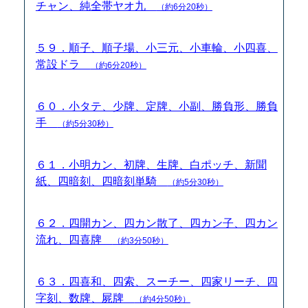
チャン、純全帯ヤオ九
（約6分20秒）
５９．順子、順子場、小三元、小車輪、小四喜、
常設ドラ
（約6分20秒）
６０．小タテ、少牌、定牌、小副、勝負形、勝負
手
（約5分30秒）
６１．小明カン、初牌、生牌、白ポッチ、新聞
紙、四暗刻、四暗刻単騎
（約5分30秒）
６２．四開カン、四カン散了、四カン子、四カン
流れ、四喜牌
（約3分50秒）
６３．四喜和、四索、スーチー、四家リーチ、四
字刻、数牌、屍牌
（約4分50秒）