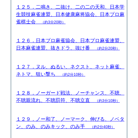
１２５．二鳴き、二抜け、二の二の天和、日本学
生競技麻雀連盟、日本健康麻将協会、日本プロ麻
雀棋士会
（約3分20秒）
１２６．日本プロ麻雀協会、日本プロ麻雀連盟、
日本麻雀連盟、抜きドラ、抜け番
（約2分20秒）
１２７．ヌル、ぬるい、ネクスト、ネット麻雀、
ネトマ、狙い撃ち
（約2分10秒）
１２８．ノーガード戦法、ノーチャンス、不聴、
不聴親流れ、不聴罰符、不聴立直
（約3分10秒）
１２９．ノー和了、ノーマーク、伸びる、ノベタ
ン、のみ、のみキック、のみ手
（約2分40秒）