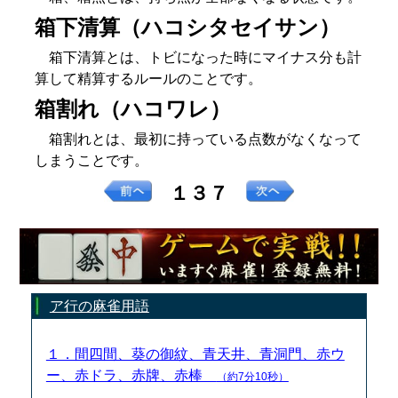
箱下清算（ハコシタセイサン）
箱下清算とは、トビになった時にマイナス分も計
算して精算するルールのことです。
箱割れ（ハコワレ）
箱割れとは、最初に持っている点数がなくなって
しまうことです。
１３７
ア行の麻雀用語
１．間四間、葵の御紋、青天井、青洞門、赤ウ
ー、赤ドラ、赤牌、赤棒
（約7分10秒）