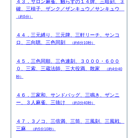
４３．サロン麻雀、触らずの１４牌、三暗刻、３
確、三槓子、ザンク／ザンキュウ／サンキュウ
（約5分）
４４．三元縛り、三元牌、三軒リーチ、サンコ
ロ、三向聴、三色同刻
（約6分10秒）
４５．三色同順、三色連刻、３０００・６００
０、三索、三蔵法師、三大役満、散家
（約4分40
秒）
４６．三家和、サンドバッグ、三鳴き、ザンニ
ー、３人麻雀、三抜け
（約3分40秒）
４７．３ノコ、三倍満、三筒、三風刻、三風戦、
三麻
（約5分10秒）