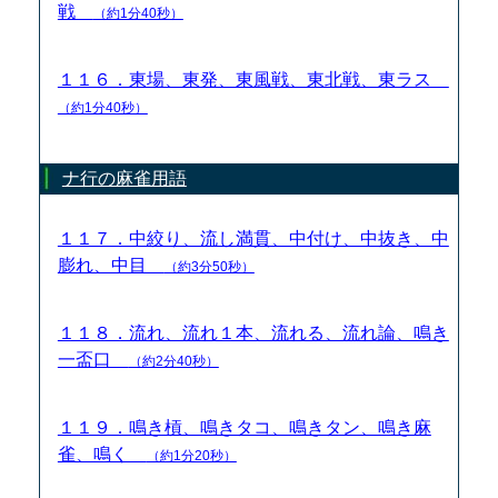
戦
（約1分40秒）
１１６．東場、東発、東風戦、東北戦、東ラス
（約1分40秒）
ナ行の麻雀用語
１１７．中絞り、流し満貫、中付け、中抜き、中
膨れ、中目
（約3分50秒）
１１８．流れ、流れ１本、流れる、流れ論、鳴き
一盃口
（約2分40秒）
１１９．鳴き槓、鳴きタコ、鳴きタン、鳴き麻
雀、鳴く
（約1分20秒）