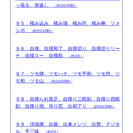
っ張る、燕返し
（約3分20秒）
９５．積み込み、積み場、積み符、積み棒、ツメ
シボ
（約2分10秒）
９６．自摸、自摸和了、自摸切り、自摸切りリー
チ、自摸スー、自摸筋
（約2分）
９７．ツモ牌、ツモハチ、ツモ平和、ツモ符、ツ
モ和、ツモ山
（約2分20秒）
９８．自摸られ貧乏、自摸り三暗刻、自摸り四暗
刻、自摸り損、吊り芸、出和了り
（約3分10秒）
９９．頂張牌、出親、出来メンツ、出禁、デジタ
ル、手三味
（約2分）