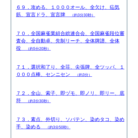
６９．攻める、１０００オール、全欠け、疝気
筋、宣言ドラ、宣言牌
（約3分30秒）
７０．全国麻雀業組合総連合会、全国麻雀段位審
査会、全自動卓、先制リーチ、全体牌譜、全体
役
（約5分20秒）
７１．選択和了り、全荘、尖張牌、全ツッパ、１
０００点棒、センニセン
（約3分）
７２．全山、索子、即ヅモ、即ノリ、即リー、底
符
（約3分30秒）
７３．素点、外切り、ソバテン、染めタコ、染め
手、染める
（約3分50秒）