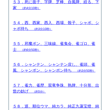
５３．死に面子、字牌、芝棒、自風牌、絞る、下
家
（約4分10秒）
５４．西、西家、西入、西場、骰子、シャボ、シ
ャボ待ち
（約3分10秒）
５５．邪魔ポン、三味線、雀鬼会、雀ゴロ、雀
士
（約6分50秒）
５６．シャンテン、シャンテン戻し、雀頭、雀
風、シャンポン、シャンポン待ち
（約3分50秒）
５７．雀力、雀歴、双竜争珠、熟牌、十分形、出
世の妨げ
（約5分）
５８．巡、順位ウマ、純カラ、純正九蓮宝燈、純