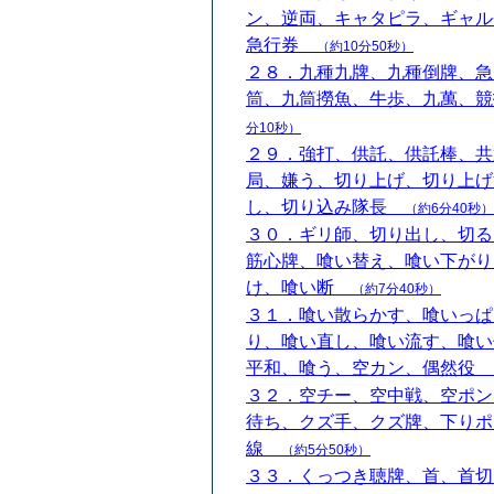
ン、逆両、キャタピラ、ギャル
急行券
（約10分50秒）
２８．九種九牌、九種倒牌、急
筒、九筒撈魚、牛歩、九萬、
分10秒）
２９．強打、供託、供託棒、共
局、嫌う、切り上げ、切り上げ
し、切り込み隊長
（約6分40秒）
３０．ギリ師、切り出し、切る
筋心牌、喰い替え、喰い下がり
け、喰い断
（約7分40秒）
３１．喰い散らかす、喰いっぱ
り、喰い直し、喰い流す、喰い
平和、喰う、空カン、偶然役
３２．空チー、空中戦、空ポン
待ち、クズ手、クズ牌、下りポ
線
（約5分50秒）
３３．くっつき聴牌、首、首切