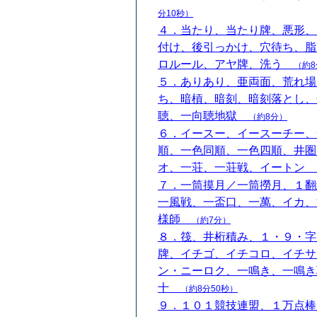
分10秒）
４．当たり、当たり牌、悪形、
付け、後引っかけ、穴待ち、脂
ロルール、アヤ牌、洗う
（約8
５．ありあり、亜両面、荒れ場
ち、暗槓、暗刻、暗刻落とし、
聴、一向聴地獄
（約8分）
６．イースー、イースーチー、
順、一色同順、一色四順、井圏
オ、一荘、一荘戦、イートン
７．一筒摸月／一筒撈月、１翻
一風戦、一盃口、一萬、イカ、
様師
（約7分）
８．筏、井桁積み、１・９・字
牌、イチゴ、イチコロ、イチサ
ン・ニーロク、一鳴き、一鳴き
十
（約8分50秒）
９．１０１競技連盟、１万点棒