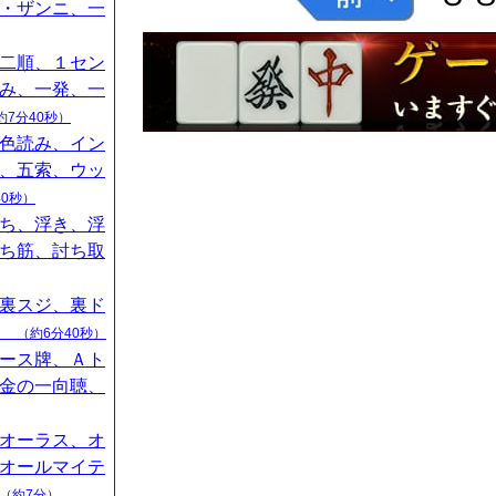
・ザンニ、一
二順、１セン
み、一発、一
約7分40秒）
色読み、イン
、五索、ウッ
40秒）
ち、浮き、浮
ち筋、討ち取
裏スジ、裏ド
山
（約6分40秒）
ース牌、Ａト
金の一向聴、
オーラス、オ
オールマイテ
（約7分）