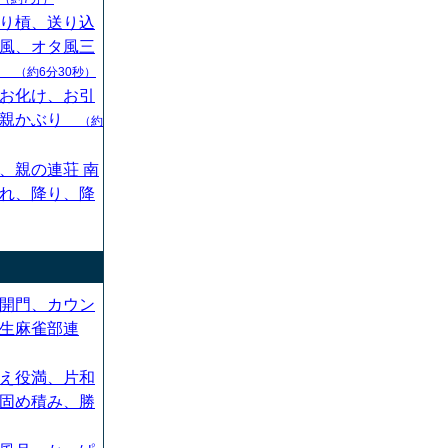
り槓、送り込
風、オタ風三
ん
（約6分30秒）
お化け、お引
、親かぶり
（約
、親の連荘 南
れ、降り、降
開門、カウン
生麻雀部連
え役満、片和
固め積み、勝