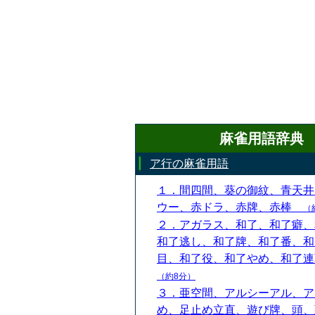
麻雀用語辞典
ア行の麻雀用語
１．間四間、葵の御紋、青天井
ウー、赤ドラ、赤牌、赤棒
（
２．アガラス、和了、和了癖、
和了逃し、和了牌、和了番、和
目、和了役、和了やめ、和了
（約8分）
３．亜空間、アルシーアル、ア
め、足止め立直、遊び牌、頭