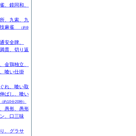
雀、鏡同和、
所、九索、九
競技麻雀
（約9
通安全牌、
満貫、切り返
、金鶏独立、
、喰い仕掛
ぐれ、喰い取
伸ばし、喰い
（約10分20秒）
、愚形、愚形
ン、口三味
り、グラサ