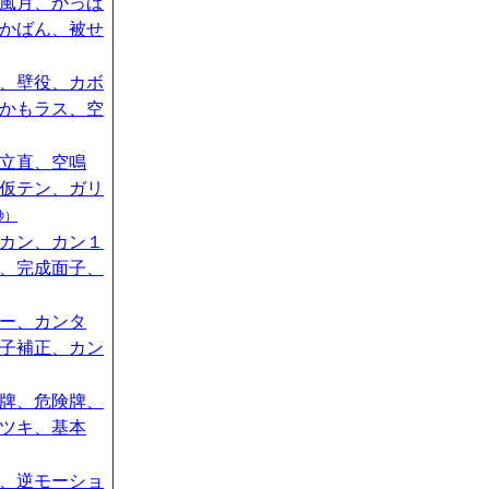
風月、かっぱ
かばん、被せ
、壁役、カボ
かもラス、空
立直、空鳴
仮テン、ガリ
秒）
カン、カン１
、完成面子、
ー、カンタ
子補正、カン
牌、危険牌、
ツキ、基本
、逆モーショ