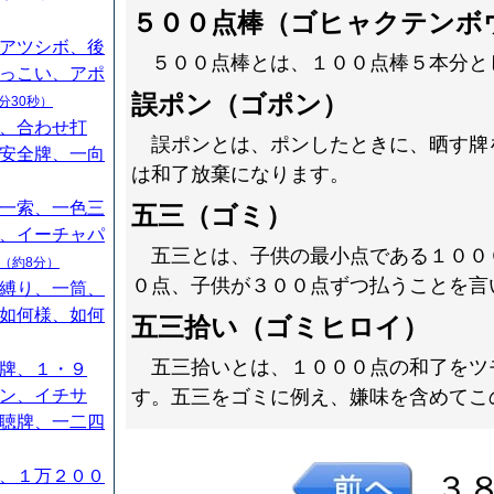
５００点棒（ゴヒャクテンボ
アツシボ、後
５００点棒とは、１００点棒５本分と
っこい、アポ
誤ポン（ゴポン）
分30秒）
、合わせ打
誤ポンとは、ポンしたときに、晒す牌
安全牌、一向
は和了放棄になります。
一索、一色三
五三（ゴミ）
、イーチャパ
五三とは、子供の最小点である１００
（約8分）
０点、子供が３００点ずつ払うことを言
縛り、一筒、
如何様、如何
五三拾い（ゴミヒロイ）
五三拾いとは、１０００点の和了をツ
牌、１・９
ン、イチサ
す。五三をゴミに例え、嫌味を含めてこ
聴牌、一二四
、１万２００
３