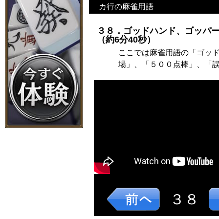
カ行の麻雀用語
３８．ゴッドハンド、ゴッパ
（約6分40秒）
ここでは麻雀用語の「ゴッ
場」、「５００点棒」、「
３８