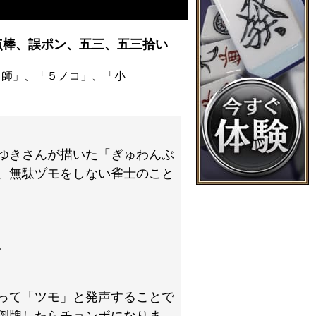
点棒、誤ポン、五三、五三拾い
ト師」、「５ノコ」、「小
ゆきさんが描いた「ぎゅわんぶ
、無駄ヅモをしない雀士のこと
。
って「ツモ」と発声することで