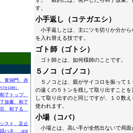
す。一般的には、発声したら和了放棄、
す。
小手返し（コテガエシ）
小手返しとは、主にツモ切りか分から
を入れ替える技です。
ゴト師（ゴトシ）
ゴト師とは、如何様師のことです。
５ノコ（ゴノコ）
、青洞門、赤
５ノコとは、親がサイコロを振って１
約7分10秒）
の遠くの５トンを残して取り出すことを
和了トップ、
して取り出すのと同じですが、１０数え
了放棄、和了
使われます。
連荘、和了る
小場（コバ）
シスト、足止
小場とは、高い手が全然出ないで局面
、頭ハネ
（約9