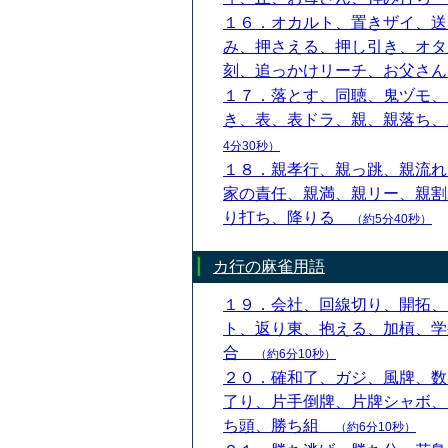
１６．オカルト、置きザイ、送
み、押さえる、押し引き、オタ
刻、追っかけリーチ、お父さ
１７．落とす、同聴、鬼ヅモ、
き、表、表ドラ、親、親落ち
4分30秒）
１８．親孝行、親っ跳、親流れ
家の責任、親満、親リー、親割
り打ち、降りる
（約5分40秒）
カ行の麻雀用語
１９．会社、回線切り、開拓、
ト、返り東、抱える、加槓、学
合
（約6分10秒）
２０．確和了、ガジ、風牌、数
了り、片手倒牌、片牌シャボ、
ち頭、勝ち組
（約6分10秒）