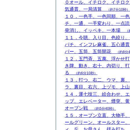
０オール、イチロク、イチロク
気通貫、一局清算
（約7分10秒）
１０．一色手、一色同順、一色
チ、一通、一手変わり、一点読
発消し、イッペキ、一本場
（
１１．今聴、入り目、色絞り、
パチ、インフレ麻雀、五心通貫
パー、五筒、五筒開花
（約8分
１２．五門斉、五萬、浮かせ打
き牌、動き、右十、内切り、打
る
（約6分10秒）
１３．打つ、右二、ウマ、裏、
ラ、裏目、右六、上ヅモ、上
１４．運七技三、絵合わせ、エ
ップ、エレベーター、煙突、黄
オープン戦
（約5分40秒）
１５．オープン立直、大物手、
ールグリーン、オールスター、
ィ、丘、お母さん、拝み打ち