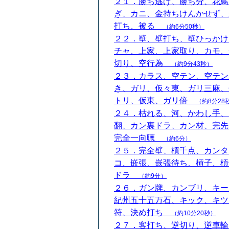
２１．勝ち逃げ、勝ち分、花鳥
ぎ、カニ、金持ちけんかせず、
打ち、被る
（約6分50秒）
２２．壁、壁打ち、壁ひっかけ
チャ、上家、上家取り、カモ、
切り、空行為
（約9分43秒）
２３．カラス、空テン、空テン
き、ガリ、仮々東、ガリ三麻、
トリ、仮東、ガリ倍
（約8分28
２４．枯れる、河、かわし手、
翻、カン裏ドラ、カン材、完先
完全一向聴
（約6分）
２５．完全壁、槓千点、カンタ
コ、嵌張、嵌張待ち、槓子、槓
ドラ
（約9分）
２６．ガン牌、カンブリ、キー
紀州五十五万石、キック、キツ
符、決め打ち
（約10分20秒）
２７．客打ち、逆切り、逆車輪