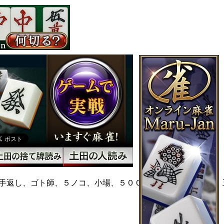
手返し、ゴト師、５ノコ、小場、５００点棒、誤ポン、五三、