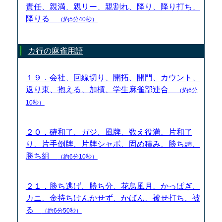
責任、親満、親リー、親割れ、降り、降り打ち、
降りる
（約5分40秒）
カ行の麻雀用語
１９．会社、回線切り、開拓、開門、カウント、
返り東、抱える、加槓、学生麻雀部連合
（約6分
10秒）
２０．確和了、ガジ、風牌、数え役満、片和了
り、片手倒牌、片牌シャボ、固め積み、勝ち頭、
勝ち組
（約6分10秒）
２１．勝ち逃げ、勝ち分、花鳥風月、かっぱぎ、
カニ、金持ちけんかせず、かばん、被せ打ち、被
る
（約6分50秒）