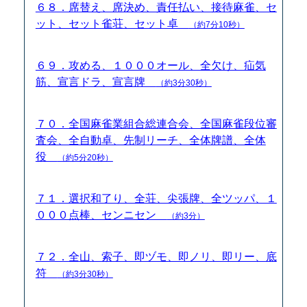
６８．席替え、席決め、責任払い、接待麻雀、セ
ット、セット雀荘、セット卓
（約7分10秒）
６９．攻める、１０００オール、全欠け、疝気
筋、宣言ドラ、宣言牌
（約3分30秒）
７０．全国麻雀業組合総連合会、全国麻雀段位審
査会、全自動卓、先制リーチ、全体牌譜、全体
役
（約5分20秒）
７１．選択和了り、全荘、尖張牌、全ツッパ、１
０００点棒、センニセン
（約3分）
７２．全山、索子、即ヅモ、即ノリ、即リー、底
符
（約3分30秒）