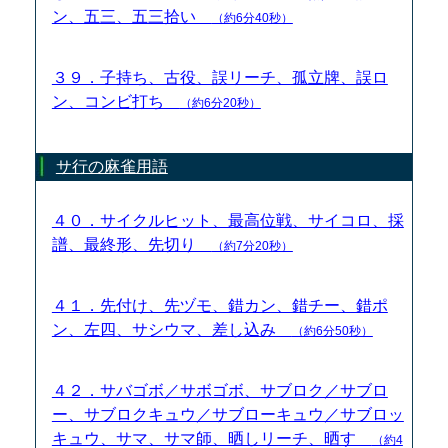
ン、五三、五三拾い
（約6分40秒）
３９．子持ち、古役、誤リーチ、孤立牌、誤ロ
ン、コンビ打ち
（約6分20秒）
サ行の麻雀用語
４０．サイクルヒット、最高位戦、サイコロ、採
譜、最終形、先切り
（約7分20秒）
４１．先付け、先ヅモ、錯カン、錯チー、錯ポ
ン、左四、サシウマ、差し込み
（約6分50秒）
４２．サバゴボ／サボゴボ、サブロク／サブロ
ー、サブロクキュウ／サブローキュウ／サブロッ
キュウ、サマ、サマ師、晒しリーチ、晒す
（約4