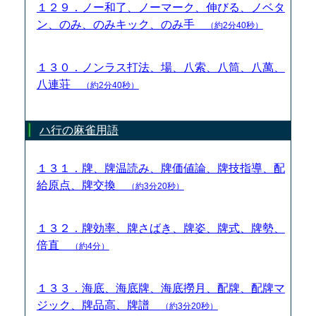
１２９．ノー和了、ノーマーク、伸びる、ノベタ
ン、のみ、のみキック、のみ手
（約2分40秒）
１３０．ノンラス打法、場、八索、八筒、八萬、
八連荘
（約2分40秒）
ハ行の麻雀用語
１３１．牌、牌温読み、牌価値論、牌技指導、配
給原点、牌交換
（約3分20秒）
１３２．牌効率、牌さばき、牌姿、牌式、牌勢、
倍直
（約4分）
１３３．海底、海底牌、海底撈月、配牌、配牌マ
ジック、牌品高、牌譜
（約3分20秒）