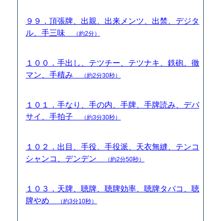
９９．頂張牌、出親、出来メンツ、出禁、デジタ
ル、手三味
（約2分）
１００．手出し、テツチー、テツナキ、鉄砲、徹
マン、手積み
（約2分30秒）
１０１．手なり、手の内、手牌、手牌読み、デバ
サイ、手拍子
（約3分30秒）
１０２．出目、手役、手役派、天衣無縫、テンコ
シャンコ、デンデン
（約2分50秒）
１０３．天牌、聴牌、聴牌効率、聴牌タバコ、聴
牌やめ
（約3分10秒）