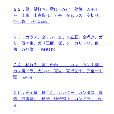
２２．壁、壁打ち、壁ひっかけ、壁役、カボチ
ャ、上家、上家取り、カモ、かもラス、空切り、
空行為
（約9分43秒）
２３．カラス、空テン、空テン立直、空鳴き、ガ
リ、仮々東、ガリ三麻、仮テン、ガリトリ、仮
東、ガリ倍
（約8分28秒）
２４．枯れる、河、かわし手、カン、カン１翻、
カン裏ドラ、カン材、完先、完成面子、完全一向
聴
（約6分）
２５．完全壁、槓千点、カンター、カンタコ、嵌
張、嵌張待ち、槓子、槓子補正、カンドラ
（約9
分）