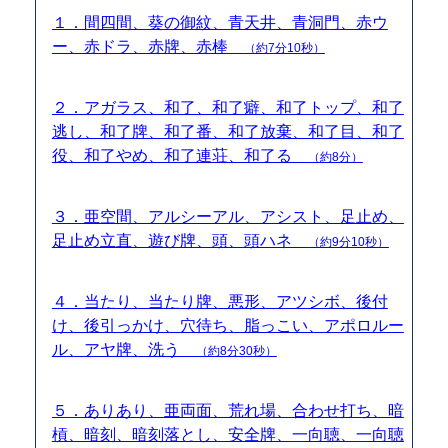
１．間四間、葵の御紋、青天井、青洞門、赤ウ
ー、赤ドラ、赤牌、赤棒
（約7分10秒）
２．アガラス、和了、和了癖、和了トップ、和了
逃し、和了牌、和了番、和了放棄、和了目、和了
役、和了やめ、和了連荘、和了る
（約8分）
３．亜空間、アルシーアル、アシスト、足止め、
足止め立直、遊び牌、頭、頭ハネ
（約9分10秒）
４．当たり、当たり牌、悪形、アツシボ、後付
け、後引っかけ、穴待ち、脂っこい、アポロルー
ル、アヤ牌、洗う
（約8分30秒）
５．ありあり、亜両面、荒れ場、合わせ打ち、暗
槓、暗刻、暗刻落とし、安全牌、一向聴、一向聴