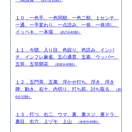
（約7分10秒）
１０．一色手、一色同順、一色二順、１センチ、
一通、一手変わり、一点読み、一発、一発消し、
イッペキ、一本場
（約7分40秒）
１１．今聴、入り目、色絞り、色読み、インパ
チ、インフレ麻雀、五心通貫、五索、ウッパー、
五筒、五筒開花
（約8分40秒）
１２．五門斉、五萬、浮かせ打ち、浮き、浮き
牌、動き、右十、内切り、打ち筋、討ち取る
（約
6分10秒）
１３．打つ、右二、ウマ、裏、裏スジ、裏ドラ、
裏目、右六、上ヅモ、上山
（約6分40秒）