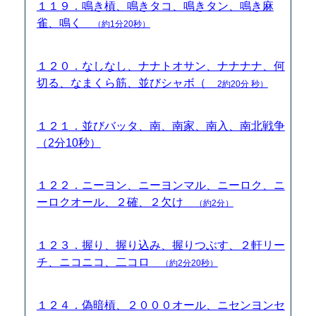
１１９．鳴き槓、鳴きタコ、鳴きタン、鳴き麻
雀、鳴く
（約1分20秒）
１２０．なしなし、ナナトオサン、ナナナナ、何
切る、なまくら筋、並びシャボ（
2約20分 秒）
１２１．並びバッタ、南、南家、南入、南北戦争
（2分10秒）
１２２．ニーヨン、ニーヨンマル、ニーロク、ニ
ーロクオール、２確、２欠け
（約2分）
１２３．握り、握り込み、握りつぶす、２軒リー
チ、ニコニコ、二コロ
（約2分20秒）
１２４．偽暗槓、２０００オール、ニセンヨンセ