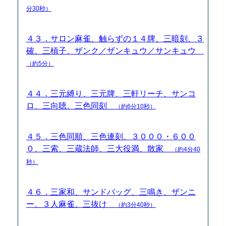
分30秒）
４３．サロン麻雀、触らずの１４牌、三暗刻、３
確、三槓子、ザンク／ザンキュウ／サンキュウ
（約5分）
４４．三元縛り、三元牌、三軒リーチ、サンコ
ロ、三向聴、三色同刻
（約6分10秒）
４５．三色同順、三色連刻、３０００・６００
０、三索、三蔵法師、三大役満、散家
（約4分40
秒）
４６．三家和、サンドバッグ、三鳴き、ザンニ
ー、３人麻雀、三抜け
（約3分40秒）