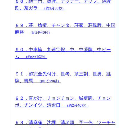
８８．絶一門、築牌、チッチー、チップ、跳牌
刻、茶ガラ
（約3分30秒）
８９．荘、槍槓、チャンタ、荘家、荘風牌、中国
麻将
（約2分40秒）
９０．中車輪、九蓮宝燈、中、中張牌、中ビー
ム
（約4分10秒）
９１．超完全先付け、長考、頂三刻、長男、跳
牌、籌馬
（約3分20秒）
９２．直がけ、チョンチョン、城壁牌、チョン
ボ、チンイツ、清盃口
（約2分40秒）
９３．清麻雀、沈埋、清老頭、字一色、ツーチャ