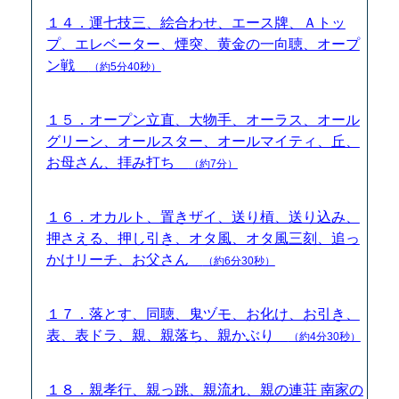
１４．運七技三、絵合わせ、エース牌、Ａトッ
プ、エレベーター、煙突、黄金の一向聴、オープ
ン戦
（約5分40秒）
１５．オープン立直、大物手、オーラス、オール
グリーン、オールスター、オールマイティ、丘、
お母さん、拝み打ち
（約7分）
１６．オカルト、置きザイ、送り槓、送り込み、
押さえる、押し引き、オタ風、オタ風三刻、追っ
かけリーチ、お父さん
（約6分30秒）
１７．落とす、同聴、鬼ヅモ、お化け、お引き、
表、表ドラ、親、親落ち、親かぶり
（約4分30秒）
１８．親孝行、親っ跳、親流れ、親の連荘 南家の