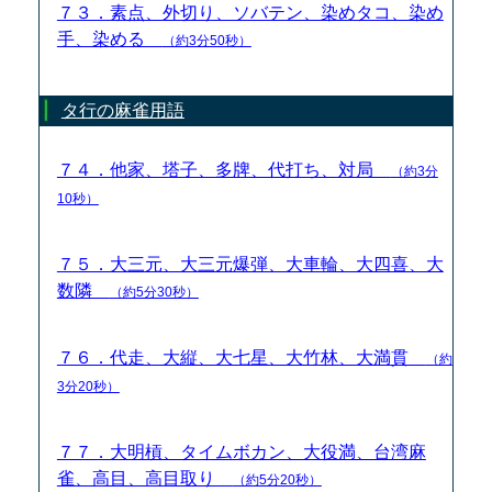
７３．素点、外切り、ソバテン、染めタコ、染め
手、染める
（約3分50秒）
タ行の麻雀用語
７４．他家、塔子、多牌、代打ち、対局
（約3分
10秒）
７５．大三元、大三元爆弾、大車輪、大四喜、大
数隣
（約5分30秒）
７６．代走、大縦、大七星、大竹林、大満貫
（約
3分20秒）
７７．大明槓、タイムボカン、大役満、台湾麻
雀、高目、高目取り
（約5分20秒）