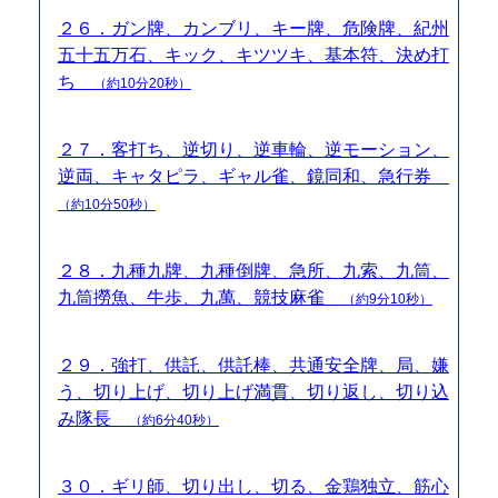
２６．ガン牌、カンブリ、キー牌、危険牌、紀州
五十五万石、キック、キツツキ、基本符、決め打
ち
（約10分20秒）
２７．客打ち、逆切り、逆車輪、逆モーション、
逆両、キャタピラ、ギャル雀、鏡同和、急行券
（約10分50秒）
２８．九種九牌、九種倒牌、急所、九索、九筒、
九筒撈魚、牛歩、九萬、競技麻雀
（約9分10秒）
２９．強打、供託、供託棒、共通安全牌、局、嫌
う、切り上げ、切り上げ満貫、切り返し、切り込
み隊長
（約6分40秒）
３０．ギリ師、切り出し、切る、金鶏独立、筋心