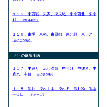
１１５．東西戦、東家、東東戦、東南西北、東南
戦
（約1分40秒）
１１６．東場、東発、東風戦、東北戦、東ラス
（約1分40秒）
ナ行の麻雀用語
１１７．中絞り、流し満貫、中付け、中抜き、中
膨れ、中目
（約3分50秒）
１１８．流れ、流れ１本、流れる、流れ論、鳴き
一盃口
（約2分40秒）