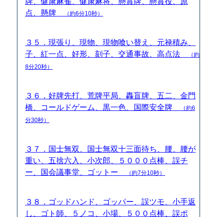
牌、健康麻雀、健康麻将、懸賞牌、懸賞役、原
点、懸牌
（約6分10秒）
３５．現張り、現物、現物喰い替え、元禄積み、
子、紅一点、好形、刻子、交通事故、高点法
（約
8分20秒）
３６．好牌先打、荒牌平局、轟盲牌、五二、金門
橋、コールドゲーム、黒一色、国際安全牌
（約6
分30秒）
３７．国士無双、国士無双十三面待ち、腰、腰が
重い、五捨六入、小次郎、５０００点棒、誤チ
ー、国会議事堂、ゴットー
（約7分10秒）
３８．ゴッドハンド、ゴッパー、誤ツモ、小手返
し、ゴト師、５ノコ、小場、５００点棒、誤ポ