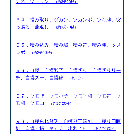
ンス、ツーラン
（約3分20秒）
９４．掴み取り、ヅガン、ツカンポ、ツキ牌、突
っ張る、燕返し
（約3分20秒）
９５．積み込み、積み場、積み符、積み棒、ツメ
シボ
（約2分10秒）
９６．自摸、自摸和了、自摸切り、自摸切りリー
チ、自摸スー、自摸筋
（約2分）
９７．ツモ牌、ツモハチ、ツモ平和、ツモ符、ツ
モ和、ツモ山
（約2分20秒）
９８．自摸られ貧乏、自摸り三暗刻、自摸り四暗
刻、自摸り損、吊り芸、出和了り
（約3分10秒）