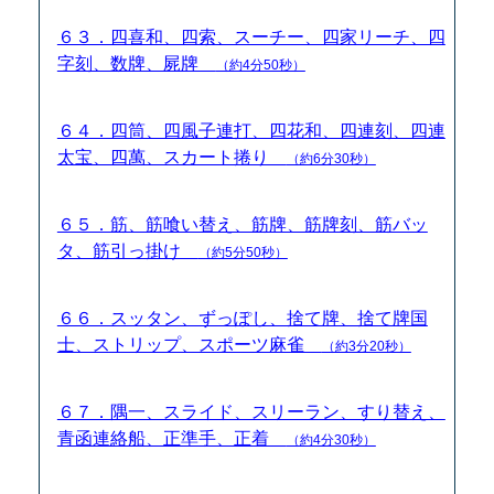
６３．四喜和、四索、スーチー、四家リーチ、四
字刻、数牌、屍牌
（約4分50秒）
６４．四筒、四風子連打、四花和、四連刻、四連
太宝、四萬、スカート捲り
（約6分30秒）
６５．筋、筋喰い替え、筋牌、筋牌刻、筋バッ
タ、筋引っ掛け
（約5分50秒）
６６．スッタン、ずっぽし、捨て牌、捨て牌国
士、ストリップ、スポーツ麻雀
（約3分20秒）
６７．隅一、スライド、スリーラン、すり替え、
青函連絡船、正準手、正着
（約4分30秒）