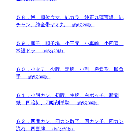
５８．巡、順位ウマ、純カラ、純正九蓮宝燈、純
チャン、純全帯ヤオ九
（約6分20秒）
５９．順子、順子場、小三元、小車輪、小四喜、
常設ドラ
（約6分20秒）
６０．小タテ、少牌、定牌、小副、勝負形、勝負
手
（約5分30秒）
６１．小明カン、初牌、生牌、白ポッチ、新聞
紙、四暗刻、四暗刻単騎
（約5分30秒）
６２．四開カン、四カン散了、四カン子、四カン
流れ、四喜牌
（約3分50秒）