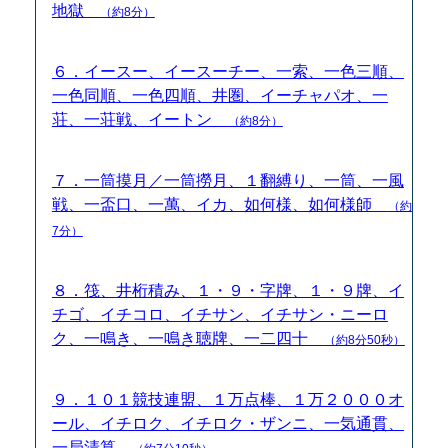
地獄
（約8分）
６．イースー、イースーチー、一索、一色三順、
一色同順、一色四順、井圏、イーチャパオ、一
荘、一荘戦、イートン
（約8分）
７．一筒摸月／一筒撈月、１翻縛り、一筒、一風
戦、一盃口、一萬、イカ、如何様、如何様師
（約
7分）
８．筏、井桁積み、１・９・字牌、１・９牌、イ
チゴ、イチコロ、イチサン、イチサン・ニーロ
ク、一鳴き、一鳴き聴牌、一二四十
（約8分50秒）
９．１０１競技連盟、１万点棒、１万２０００オ
ール、イチロク、イチロク・ザンニ、一気通貫、
一局清算