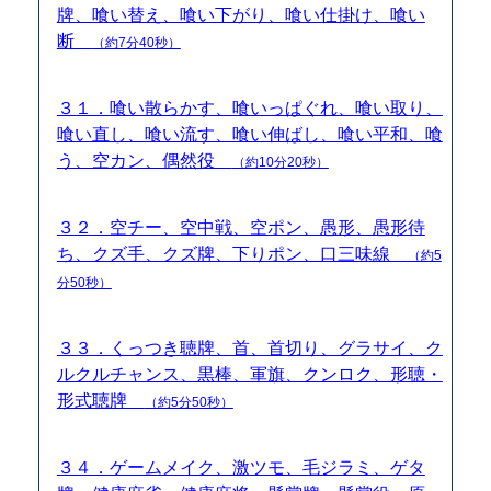
牌、喰い替え、喰い下がり、喰い仕掛け、喰い
断
（約7分40秒）
３１．喰い散らかす、喰いっぱぐれ、喰い取り、
喰い直し、喰い流す、喰い伸ばし、喰い平和、喰
う、空カン、偶然役
（約10分20秒）
３２．空チー、空中戦、空ポン、愚形、愚形待
ち、クズ手、クズ牌、下りポン、口三味線
（約5
分50秒）
３３．くっつき聴牌、首、首切り、グラサイ、ク
ルクルチャンス、黒棒、軍旗、クンロク、形聴・
形式聴牌
（約5分50秒）
３４．ゲームメイク、激ツモ、毛ジラミ、ゲタ