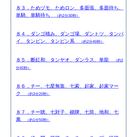
８３．ためヅモ、ためロン、多面張、多面待ち、
単騎、単騎待ち
（約2分30秒）
８４．ダンゴ積み、ダンゴ場、ダントツ、タンパ
イ、タンピン、タンピン系
（約2分40秒）
８５．断紅和、タンヤオ、ダンラス、単龍
（約2
分40秒）
８６．チー、七星無靠、七索、起家、起家マー
ク
（約3分20秒）
８７．チー聴、七対子、砌牌、七筒、地和、七
萬
（約1分50秒）