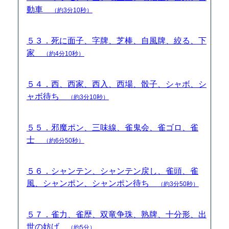
動車
（約3分10秒）
５３．死に面子、字牌、芝棒、自風牌、絞る、下
家
（約4分10秒）
５４．西、西家、西入、西場、骰子、シャボ、シ
ャボ待ち
（約3分10秒）
５５．邪魔ポン、三味線、雀鬼会、雀ゴロ、雀
士
（約6分50秒）
５６．シャンテン、シャンテン戻し、雀頭、雀
風、シャンポン、シャンポン待ち
（約3分50秒）
５７．雀力、雀歴、双竜争珠、熟牌、十分形、出
世の妨げ
（約5分）