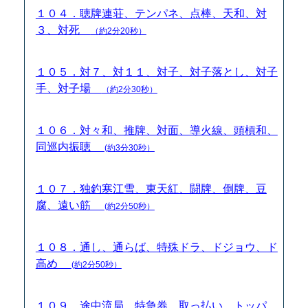
１０４．聴牌連荘、テンパネ、点棒、天和、対
３、対死
（約2分20秒）
１０５．対７、対１１、対子、対子落とし、対子
手、対子場
（約2分30秒）
１０６．対々和、推牌、対面、導火線、頭槓和、
同巡内振聴
(約3分30秒）
１０７．独釣寒江雪、東天紅、闘牌、倒牌、豆
腐、遠い筋
(約2分50秒）
１０８．通し、通らば、特殊ドラ、ドジョウ、ド
高め
(約2分50秒）
１０９．途中流局、特急券、取っ払い、トッパ