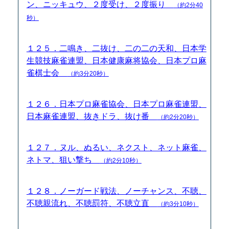
ン、ニッキュウ、２度受け、２度振り
（約2分40
秒）
１２５．二鳴き、二抜け、二の二の天和、日本学
生競技麻雀連盟、日本健康麻将協会、日本プロ麻
雀棋士会
（約3分20秒）
１２６．日本プロ麻雀協会、日本プロ麻雀連盟、
日本麻雀連盟、抜きドラ、抜け番
（約2分20秒）
１２７．ヌル、ぬるい、ネクスト、ネット麻雀、
ネトマ、狙い撃ち
（約2分10秒）
１２８．ノーガード戦法、ノーチャンス、不聴、
不聴親流れ、不聴罰符、不聴立直
（約3分10秒）