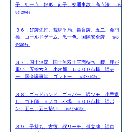
子、紅一点、好形、刻子、交通事故、高点法
（約
8分20秒）
３６．好牌先打、荒牌平局、轟盲牌、五二、金門
橋、コールドゲーム、黒一色、国際安全牌
（約6
分30秒）
３７．国士無双、国士無双十三面待ち、腰、腰が
重い、五捨六入、小次郎、５０００点棒、誤チ
ー、国会議事堂、ゴットー
（約7分10秒）
３８．ゴッドハンド、ゴッパー、誤ツモ、小手返
し、ゴト師、５ノコ、小場、５００点棒、誤ポ
ン、五三、五三拾い
（約6分40秒）
３９．子持ち、古役、誤リーチ、孤立牌、誤ロ