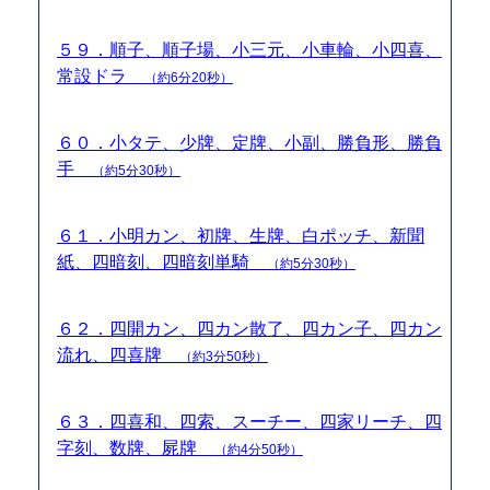
５９．順子、順子場、小三元、小車輪、小四喜、
常設ドラ
（約6分20秒）
６０．小タテ、少牌、定牌、小副、勝負形、勝負
手
（約5分30秒）
６１．小明カン、初牌、生牌、白ポッチ、新聞
紙、四暗刻、四暗刻単騎
（約5分30秒）
６２．四開カン、四カン散了、四カン子、四カン
流れ、四喜牌
（約3分50秒）
６３．四喜和、四索、スーチー、四家リーチ、四
字刻、数牌、屍牌
（約4分50秒）