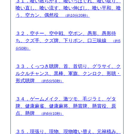
３１．喰い散らかす、喰いっぱぐれ、喰い取り、
喰い直し、喰い流す、喰い伸ばし、喰い平和、喰
う、空カン、偶然役
（約10分20秒）
３２．空チー、空中戦、空ポン、愚形、愚形待
ち、クズ手、クズ牌、下りポン、口三味線
（約5
分50秒）
３３．くっつき聴牌、首、首切り、グラサイ、ク
ルクルチャンス、黒棒、軍旗、クンロク、形聴・
形式聴牌
（約5分50秒）
３４．ゲームメイク、激ツモ、毛ジラミ、ゲタ
牌、健康麻雀、健康麻将、懸賞牌、懸賞役、原
点、懸牌
（約6分10秒）
３５．現張り、現物、現物喰い替え、元禄積み、