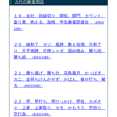
カ行の麻雀用語
１９．会社、回線切り、開拓、開門、カウント、
返り東、抱える、加槓、学生麻雀部連合
（約6分
10秒）
２０．確和了、ガジ、風牌、数え役満、片和了
り、片手倒牌、片牌シャボ、固め積み、勝ち頭、
勝ち組
（約6分10秒）
２１．勝ち逃げ、勝ち分、花鳥風月、かっぱぎ、
カニ、金持ちけんかせず、かばん、被せ打ち、被
る
（約6分50秒）
２２．壁、壁打ち、壁ひっかけ、壁役、カボチ
ャ、上家、上家取り、カモ、かもラス、空切り、
空行為
（約9分43秒）