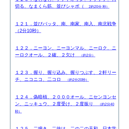
切る、なまくら筋、並びシャボ（
2約20分 秒）
１２１．並びバッタ、南、南家、南入、南北戦争
（2分10秒）
１２２．ニーヨン、ニーヨンマル、ニーロク、ニ
ーロクオール、２確、２欠け
（約2分）
１２３．握り、握り込み、握りつぶす、２軒リー
チ、ニコニコ、二コロ
（約2分20秒）
１２４．偽暗槓、２０００オール、ニセンヨンセ
ン、ニッキュウ、２度受け、２度振り
（約2分40
秒）
１２５．二鳴き、二抜け、二の二の天和、日本学