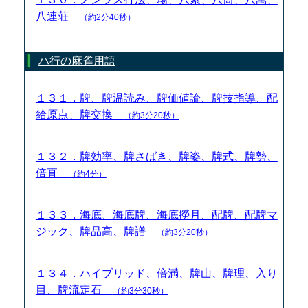
八連荘
（約2分40秒）
ハ行の麻雀用語
１３１．牌、牌温読み、牌価値論、牌技指導、配
給原点、牌交換
（約3分20秒）
１３２．牌効率、牌さばき、牌姿、牌式、牌勢、
倍直
（約4分）
１３３．海底、海底牌、海底撈月、配牌、配牌マ
ジック、牌品高、牌譜
（約3分20秒）
１３４．ハイブリッド、倍満、牌山、牌理、入り
目、牌流定石
（約3分30秒）