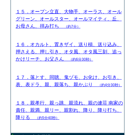
１５．オープン立直、大物手、オーラス、オール
グリーン、オールスター、オールマイティ、丘、
お母さん、拝み打ち
（約7分）
１６．オカルト、置きザイ、送り槓、送り込み、
押さえる、押し引き、オタ風、オタ風三刻、追っ
かけリーチ、お父さん
（約6分30秒）
１７．落とす、同聴、鬼ヅモ、お化け、お引き、
表、表ドラ、親、親落ち、親かぶり
（約4分30秒）
１８．親孝行、親っ跳、親流れ、親の連荘 南家の
責任、親満、親リー、親割れ、降り、降り打ち、
降りる
（約5分40秒）