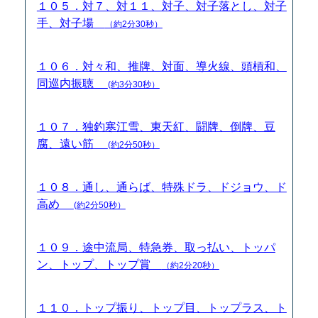
１０５．対７、対１１、対子、対子落とし、対子
手、対子場
（約2分30秒）
１０６．対々和、推牌、対面、導火線、頭槓和、
同巡内振聴
(約3分30秒）
１０７．独釣寒江雪、東天紅、闘牌、倒牌、豆
腐、遠い筋
(約2分50秒）
１０８．通し、通らば、特殊ドラ、ドジョウ、ド
高め
(約2分50秒）
１０９．途中流局、特急券、取っ払い、トッパ
ン、トップ、トップ賞
（約2分20秒）
１１０．トップ振り、トップ目、トップラス、ト