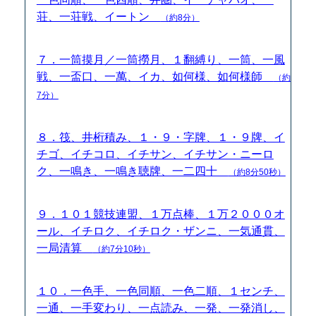
荘、一荘戦、イートン
（約8分）
７．一筒摸月／一筒撈月、１翻縛り、一筒、一風
戦、一盃口、一萬、イカ、如何様、如何様師
（約
7分）
８．筏、井桁積み、１・９・字牌、１・９牌、イ
チゴ、イチコロ、イチサン、イチサン・ニーロ
ク、一鳴き、一鳴き聴牌、一二四十
（約8分50秒）
９．１０１競技連盟、１万点棒、１万２０００オ
ール、イチロク、イチロク・ザンニ、一気通貫、
一局清算
（約7分10秒）
１０．一色手、一色同順、一色二順、１センチ、
一通、一手変わり、一点読み、一発、一発消し、