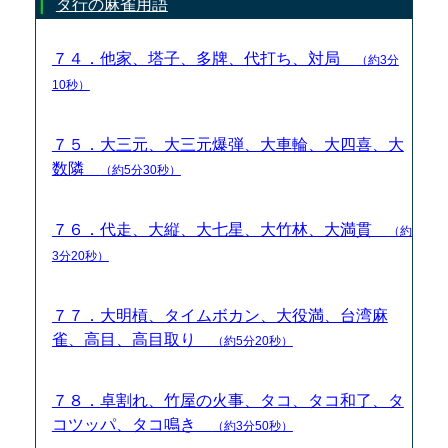
タ行の麻雀用語
７４．他家、塔子、多牌、代打ち、対局
（約3分
10秒）
７５．大三元、大三元爆弾、大車輪、大四喜、大
数隣
（約5分30秒）
７６．代走、大縦、大七星、大竹林、大満貫
（約
3分20秒）
７７．大明槓、タイムボカン、大役満、台湾麻
雀、高目、高目取り
（約5分20秒）
７８．卓割れ、竹屋の火事、タコ、タコ和了、タ
コツッパ、タコ鳴き
（約3分50秒）