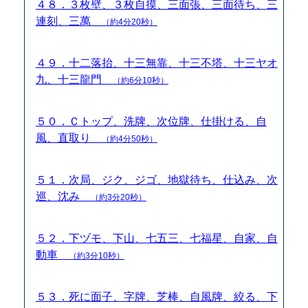
４８．３枚壁、３枚自摸、三面張、三面待ち、三
連刻、三萬
（約4分20秒）
４９．十二落抬、十三無靠、十三不塔、十三ヤオ
九、十三龍門
（約6分10秒）
５０．Ｃトップ、洗牌、次位牌、仕掛ける、自
風、直取り
（約4分50秒）
５１．次局、ジク、ジゴ、地獄待ち、仕込み、次
巡、沈み
（約3分20秒）
５２．下ヅモ、下山、七五三、七福星、自家、自
動車
（約3分10秒）
５３．死に面子、字牌、芝棒、自風牌、絞る、下