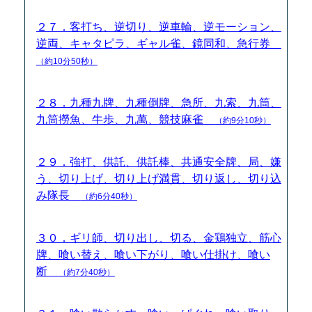
２７．客打ち、逆切り、逆車輪、逆モーション、
逆両、キャタピラ、ギャル雀、鏡同和、急行券
（約10分50秒）
２８．九種九牌、九種倒牌、急所、九索、九筒、
九筒撈魚、牛歩、九萬、競技麻雀
（約9分10秒）
２９．強打、供託、供託棒、共通安全牌、局、嫌
う、切り上げ、切り上げ満貫、切り返し、切り込
み隊長
（約6分40秒）
３０．ギリ師、切り出し、切る、金鶏独立、筋心
牌、喰い替え、喰い下がり、喰い仕掛け、喰い
断
（約7分40秒）