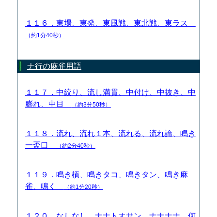
１１６．東場、東発、東風戦、東北戦、東ラス
（約1分40秒）
ナ行の麻雀用語
１１７．中絞り、流し満貫、中付け、中抜き、中
膨れ、中目
（約3分50秒）
１１８．流れ、流れ１本、流れる、流れ論、鳴き
一盃口
（約2分40秒）
１１９．鳴き槓、鳴きタコ、鳴きタン、鳴き麻
雀、鳴く
（約1分20秒）
１２０．なしなし、ナナトオサン、ナナナナ、何