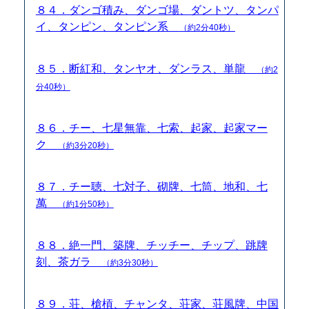
８４．ダンゴ積み、ダンゴ場、ダントツ、タンパ
イ、タンピン、タンピン系
（約2分40秒）
８５．断紅和、タンヤオ、ダンラス、単龍
（約2
分40秒）
８６．チー、七星無靠、七索、起家、起家マー
ク
（約3分20秒）
８７．チー聴、七対子、砌牌、七筒、地和、七
萬
（約1分50秒）
８８．絶一門、築牌、チッチー、チップ、跳牌
刻、茶ガラ
（約3分30秒）
８９．荘、槍槓、チャンタ、荘家、荘風牌、中国