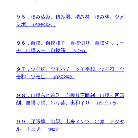
９５．積み込み、積み場、積み符、積み棒、ツメ
シボ
（約2分10秒）
９６．自摸、自摸和了、自摸切り、自摸切りリー
チ、自摸スー、自摸筋
（約2分）
９７．ツモ牌、ツモハチ、ツモ平和、ツモ符、ツ
モ和、ツモ山
（約2分20秒）
９８．自摸られ貧乏、自摸り三暗刻、自摸り四暗
刻、自摸り損、吊り芸、出和了り
（約3分10秒）
９９．頂張牌、出親、出来メンツ、出禁、デジタ
ル、手三味
（約2分）