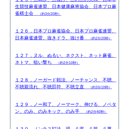
生競技麻雀連盟、日本健康麻将協会、日本プロ麻
雀棋士会
（約3分20秒）
１２６．日本プロ麻雀協会、日本プロ麻雀連盟、
日本麻雀連盟、抜きドラ、抜け番
（約2分20秒）
１２７．ヌル、ぬるい、ネクスト、ネット麻雀、
ネトマ、狙い撃ち
（約2分10秒）
１２８．ノーガード戦法、ノーチャンス、不聴、
不聴親流れ、不聴罰符、不聴立直
（約3分10秒）
１２９．ノー和了、ノーマーク、伸びる、ノベタ
ン、のみ、のみキック、のみ手
（約2分40秒）
１３０．ノンラス打法、場、八索、八筒、八萬、