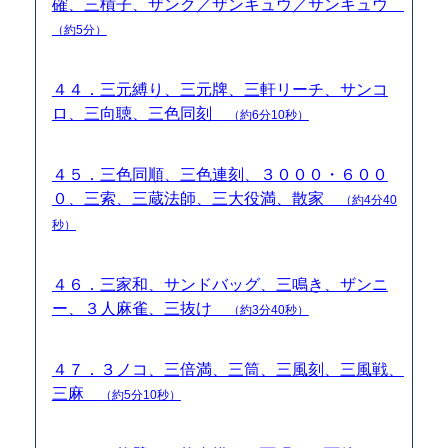
確、三槓子、ザンク／ザンキュウ／サンキュウ
（約5分）
４４．三元縛り、三元牌、三軒リーチ、サンコ
ロ、三向聴、三色同刻
（約6分10秒）
４５．三色同順、三色連刻、３０００・６００
０、三索、三蔵法師、三大役満、散家
（約4分40
秒）
４６．三家和、サンドバッグ、三鳴き、ザンニ
ー、３人麻雀、三抜け
（約3分40秒）
４７．３ノコ、三倍満、三筒、三風刻、三風戦、
三麻
（約5分10秒）