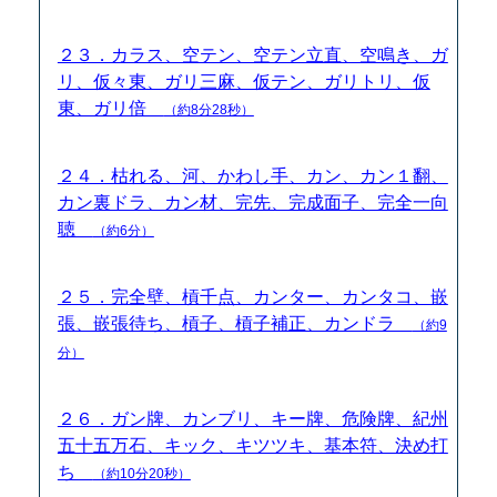
２３．カラス、空テン、空テン立直、空鳴き、ガ
リ、仮々東、ガリ三麻、仮テン、ガリトリ、仮
東、ガリ倍
（約8分28秒）
２４．枯れる、河、かわし手、カン、カン１翻、
カン裏ドラ、カン材、完先、完成面子、完全一向
聴
（約6分）
２５．完全壁、槓千点、カンター、カンタコ、嵌
張、嵌張待ち、槓子、槓子補正、カンドラ
（約9
分）
２６．ガン牌、カンブリ、キー牌、危険牌、紀州
五十五万石、キック、キツツキ、基本符、決め打
ち
（約10分20秒）