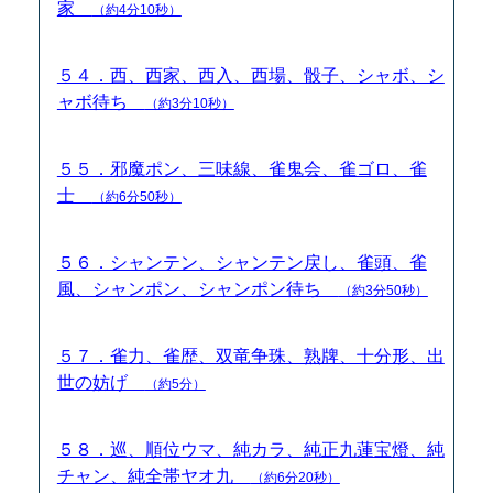
家
（約4分10秒）
５４．西、西家、西入、西場、骰子、シャボ、シ
ャボ待ち
（約3分10秒）
５５．邪魔ポン、三味線、雀鬼会、雀ゴロ、雀
士
（約6分50秒）
５６．シャンテン、シャンテン戻し、雀頭、雀
風、シャンポン、シャンポン待ち
（約3分50秒）
５７．雀力、雀歴、双竜争珠、熟牌、十分形、出
世の妨げ
（約5分）
５８．巡、順位ウマ、純カラ、純正九蓮宝燈、純
チャン、純全帯ヤオ九
（約6分20秒）