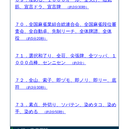
筋、宣言ドラ、宣言牌
（約3分30秒）
７０．全国麻雀業組合総連合会、全国麻雀段位審
査会、全自動卓、先制リーチ、全体牌譜、全体
役
（約5分20秒）
７１．選択和了り、全荘、尖張牌、全ツッパ、１
０００点棒、センニセン
（約3分）
７２．全山、索子、即ヅモ、即ノリ、即リー、底
符
（約3分30秒）
７３．素点、外切り、ソバテン、染めタコ、染め
手、染める
（約3分50秒）