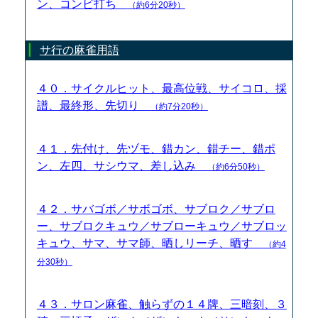
ン、コンビ打ち
（約6分20秒）
サ行の麻雀用語
４０．サイクルヒット、最高位戦、サイコロ、採
譜、最終形、先切り
（約7分20秒）
４１．先付け、先ヅモ、錯カン、錯チー、錯ポ
ン、左四、サシウマ、差し込み
（約6分50秒）
４２．サバゴボ／サボゴボ、サブロク／サブロ
ー、サブロクキュウ／サブローキュウ／サブロッ
キュウ、サマ、サマ師、晒しリーチ、晒す
（約4
分30秒）
４３．サロン麻雀、触らずの１４牌、三暗刻、３