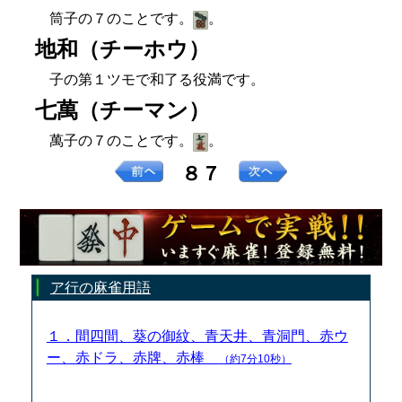
筒子の７のことです。
。
地和（チーホウ）
子の第１ツモで和了る役満です。
七萬（チーマン）
萬子の７のことです。
。
８７
ア行の麻雀用語
１．間四間、葵の御紋、青天井、青洞門、赤ウ
ー、赤ドラ、赤牌、赤棒
（約7分10秒）