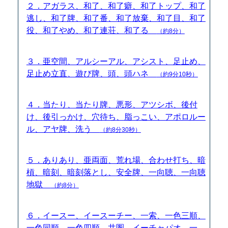
２．アガラス、和了、和了癖、和了トップ、和了
逃し、和了牌、和了番、和了放棄、和了目、和了
役、和了やめ、和了連荘、和了る
（約8分）
３．亜空間、アルシーアル、アシスト、足止め、
足止め立直、遊び牌、頭、頭ハネ
（約9分10秒）
４．当たり、当たり牌、悪形、アツシボ、後付
け、後引っかけ、穴待ち、脂っこい、アポロルー
ル、アヤ牌、洗う
（約8分30秒）
５．ありあり、亜両面、荒れ場、合わせ打ち、暗
槓、暗刻、暗刻落とし、安全牌、一向聴、一向聴
地獄
（約8分）
６．イースー、イースーチー、一索、一色三順、
一色同順、一色四順、井圏、イーチャパオ、一