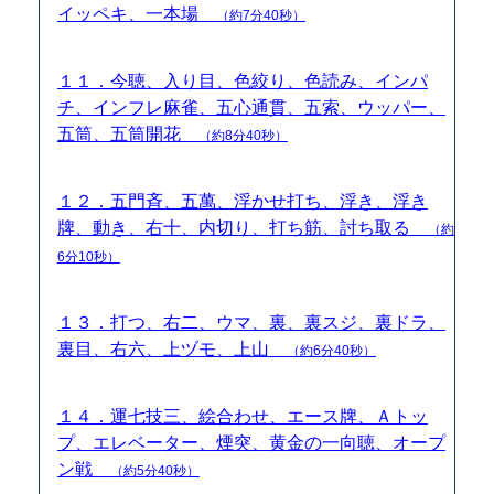
イッペキ、一本場
（約7分40秒）
１１．今聴、入り目、色絞り、色読み、インパ
チ、インフレ麻雀、五心通貫、五索、ウッパー、
五筒、五筒開花
（約8分40秒）
１２．五門斉、五萬、浮かせ打ち、浮き、浮き
牌、動き、右十、内切り、打ち筋、討ち取る
（約
6分10秒）
１３．打つ、右二、ウマ、裏、裏スジ、裏ドラ、
裏目、右六、上ヅモ、上山
（約6分40秒）
１４．運七技三、絵合わせ、エース牌、Ａトッ
プ、エレベーター、煙突、黄金の一向聴、オープ
ン戦
（約5分40秒）