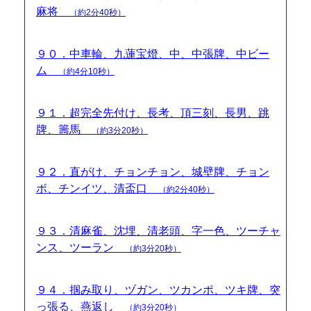
麻将
（約2分40秒）
９０．中車輪、九蓮宝燈、中、中張牌、中ビー
ム
（約4分10秒）
９１．超完全先付け、長考、頂三刻、長男、跳
牌、籌馬
（約3分20秒）
９２．直がけ、チョンチョン、城壁牌、チョン
ボ、チンイツ、清盃口
（約2分40秒）
９３．清麻雀、沈埋、清老頭、字一色、ツーチャ
ンス、ツーラン
（約3分20秒）
９４．掴み取り、ヅガン、ツカンポ、ツキ牌、突
っ張る、燕返し
（約3分20秒）