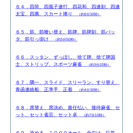
６４．四筒、四風子連打、四花和、四連刻、四連
太宝、四萬、スカート捲り
（約6分30秒）
６５．筋、筋喰い替え、筋牌、筋牌刻、筋バッ
タ、筋引っ掛け
（約5分50秒）
６６．スッタン、ずっぽし、捨て牌、捨て牌国
士、ストリップ、スポーツ麻雀
（約3分20秒）
６７．隅一、スライド、スリーラン、すり替え、
青函連絡船、正準手、正着
（約4分30秒）
６８．席替え、席決め、責任払い、接待麻雀、セ
ット、セット雀荘、セット卓
（約7分10秒）
６９．攻める、１０００オール、全欠け、疝気