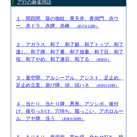
ア行の麻雀用語
１．間四間、葵の御紋、青天井、青洞門、赤ウ
ー、赤ドラ、赤牌、赤棒
（約7分10秒）
２．アガラス、和了、和了癖、和了トップ、和了
逃し、和了牌、和了番、和了放棄、和了目、和了
役、和了やめ、和了連荘、和了る
（約8分）
３．亜空間、アルシーアル、アシスト、足止め、
足止め立直、遊び牌、頭、頭ハネ
（約9分10秒）
４．当たり、当たり牌、悪形、アツシボ、後付
け、後引っかけ、穴待ち、脂っこい、アポロルー
ル、アヤ牌、洗う
（約8分30秒）