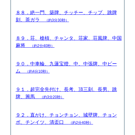
８８．絶一門、築牌、チッチー、チップ、跳牌
刻、茶ガラ
（約3分30秒）
８９．荘、槍槓、チャンタ、荘家、荘風牌、中国
麻将
（約2分40秒）
９０．中車輪、九蓮宝燈、中、中張牌、中ビー
ム
（約4分10秒）
９１．超完全先付け、長考、頂三刻、長男、跳
牌、籌馬
（約3分20秒）
９２．直がけ、チョンチョン、城壁牌、チョン
ボ、チンイツ、清盃口
（約2分40秒）