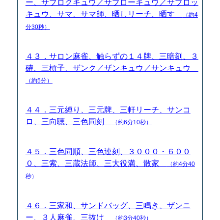
ー、サブロクキュウ／サブローキュウ／サブロッ
キュウ、サマ、サマ師、晒しリーチ、晒す
（約4
分30秒）
４３．サロン麻雀、触らずの１４牌、三暗刻、３
確、三槓子、ザンク／ザンキュウ／サンキュウ
（約5分）
４４．三元縛り、三元牌、三軒リーチ、サンコ
ロ、三向聴、三色同刻
（約6分10秒）
４５．三色同順、三色連刻、３０００・６００
０、三索、三蔵法師、三大役満、散家
（約4分40
秒）
４６．三家和、サンドバッグ、三鳴き、ザンニ
ー、３人麻雀、三抜け
（約3分40秒）