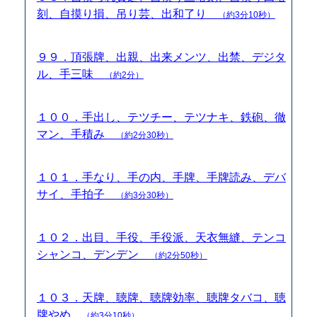
刻、自摸り損、吊り芸、出和了り
（約3分10秒）
９９．頂張牌、出親、出来メンツ、出禁、デジタ
ル、手三味
（約2分）
１００．手出し、テツチー、テツナキ、鉄砲、徹
マン、手積み
（約2分30秒）
１０１．手なり、手の内、手牌、手牌読み、デバ
サイ、手拍子
（約3分30秒）
１０２．出目、手役、手役派、天衣無縫、テンコ
シャンコ、デンデン
（約2分50秒）
１０３．天牌、聴牌、聴牌効率、聴牌タバコ、聴
牌やめ
（約3分10秒）