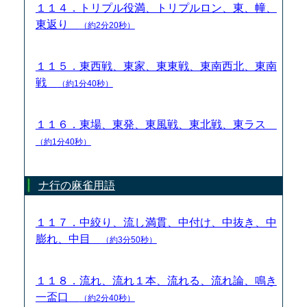
１１４．トリプル役満、トリプルロン、東、幢、
東返り
（約2分20秒）
１１５．東西戦、東家、東東戦、東南西北、東南
戦
（約1分40秒）
１１６．東場、東発、東風戦、東北戦、東ラス
（約1分40秒）
ナ行の麻雀用語
１１７．中絞り、流し満貫、中付け、中抜き、中
膨れ、中目
（約3分50秒）
１１８．流れ、流れ１本、流れる、流れ論、鳴き
一盃口
（約2分40秒）