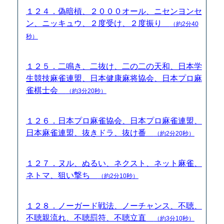
１２４．偽暗槓、２０００オール、ニセンヨンセ
ン、ニッキュウ、２度受け、２度振り
（約2分40
秒）
１２５．二鳴き、二抜け、二の二の天和、日本学
生競技麻雀連盟、日本健康麻将協会、日本プロ麻
雀棋士会
（約3分20秒）
１２６．日本プロ麻雀協会、日本プロ麻雀連盟、
日本麻雀連盟、抜きドラ、抜け番
（約2分20秒）
１２７．ヌル、ぬるい、ネクスト、ネット麻雀、
ネトマ、狙い撃ち
（約2分10秒）
１２８．ノーガード戦法、ノーチャンス、不聴、
不聴親流れ、不聴罰符、不聴立直
（約3分10秒）