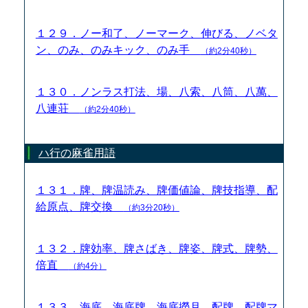
１２９．ノー和了、ノーマーク、伸びる、ノベタ
ン、のみ、のみキック、のみ手
（約2分40秒）
１３０．ノンラス打法、場、八索、八筒、八萬、
八連荘
（約2分40秒）
ハ行の麻雀用語
１３１．牌、牌温読み、牌価値論、牌技指導、配
給原点、牌交換
（約3分20秒）
１３２．牌効率、牌さばき、牌姿、牌式、牌勢、
倍直
（約4分）
１３３．海底、海底牌、海底撈月、配牌、配牌マ