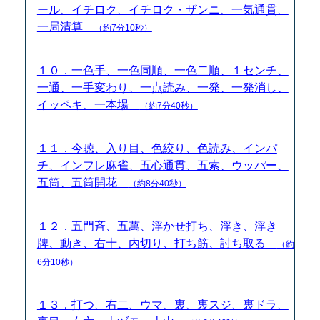
ール、イチロク、イチロク・ザンニ、一気通貫、
一局清算
（約7分10秒）
１０．一色手、一色同順、一色二順、１センチ、
一通、一手変わり、一点読み、一発、一発消し、
イッペキ、一本場
（約7分40秒）
１１．今聴、入り目、色絞り、色読み、インパ
チ、インフレ麻雀、五心通貫、五索、ウッパー、
五筒、五筒開花
（約8分40秒）
１２．五門斉、五萬、浮かせ打ち、浮き、浮き
牌、動き、右十、内切り、打ち筋、討ち取る
（約
6分10秒）
１３．打つ、右二、ウマ、裏、裏スジ、裏ドラ、