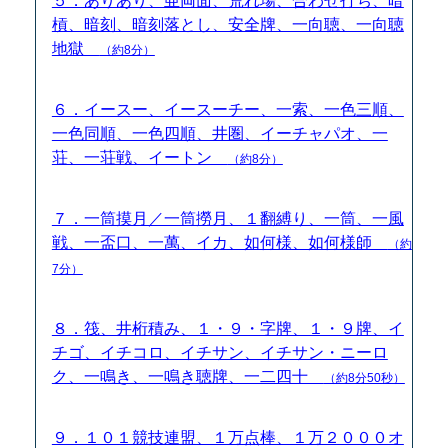
５．ありあり、亜両面、荒れ場、合わせ打ち、暗
槓、暗刻、暗刻落とし、安全牌、一向聴、一向聴
地獄
（約8分）
６．イースー、イースーチー、一索、一色三順、
一色同順、一色四順、井圏、イーチャパオ、一
荘、一荘戦、イートン
（約8分）
７．一筒摸月／一筒撈月、１翻縛り、一筒、一風
戦、一盃口、一萬、イカ、如何様、如何様師
（約
7分）
８．筏、井桁積み、１・９・字牌、１・９牌、イ
チゴ、イチコロ、イチサン、イチサン・ニーロ
ク、一鳴き、一鳴き聴牌、一二四十
（約8分50秒）
９．１０１競技連盟、１万点棒、１万２０００オ