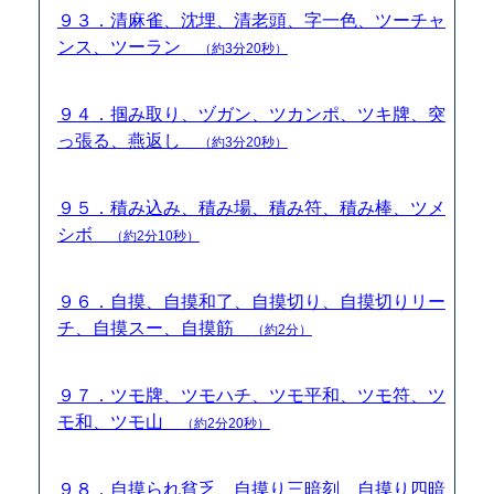
９３．清麻雀、沈埋、清老頭、字一色、ツーチャ
ンス、ツーラン
（約3分20秒）
９４．掴み取り、ヅガン、ツカンポ、ツキ牌、突
っ張る、燕返し
（約3分20秒）
９５．積み込み、積み場、積み符、積み棒、ツメ
シボ
（約2分10秒）
９６．自摸、自摸和了、自摸切り、自摸切りリー
チ、自摸スー、自摸筋
（約2分）
９７．ツモ牌、ツモハチ、ツモ平和、ツモ符、ツ
モ和、ツモ山
（約2分20秒）
９８．自摸られ貧乏、自摸り三暗刻、自摸り四暗