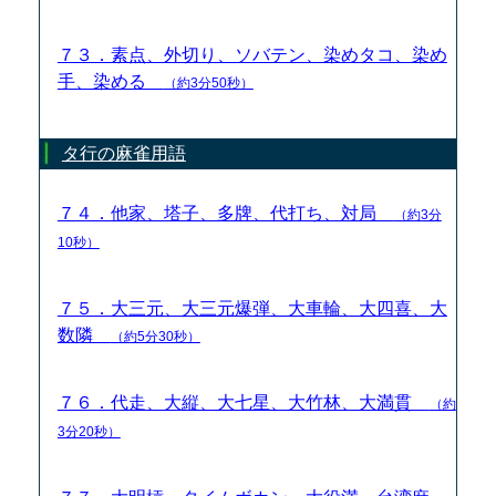
７３．素点、外切り、ソバテン、染めタコ、染め
手、染める
（約3分50秒）
タ行の麻雀用語
７４．他家、塔子、多牌、代打ち、対局
（約3分
10秒）
７５．大三元、大三元爆弾、大車輪、大四喜、大
数隣
（約5分30秒）
７６．代走、大縦、大七星、大竹林、大満貫
（約
3分20秒）