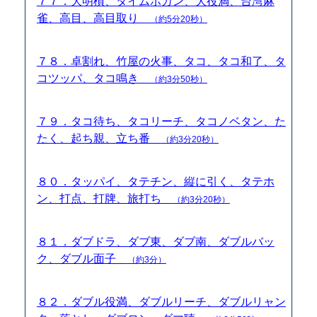
７７．大明槓、タイムボカン、大役満、台湾麻
雀、高目、高目取り
（約5分20秒）
７８．卓割れ、竹屋の火事、タコ、タコ和了、タ
コツッパ、タコ鳴き
（約3分50秒）
７９．タコ待ち、タコリーチ、タコノベタン、た
たく、起ち親、立ち番
（約3分20秒）
８０．タッパイ、タテチン、縦に引く、タテホ
ン、打点、打牌、旅打ち
（約3分20秒）
８１．ダブドラ、ダブ東、ダブ南、ダブルバッ
ク、ダブル面子
（約3分）
８２．ダブル役満、ダブルリーチ、ダブルリャン