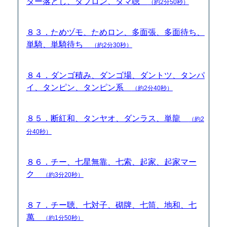
ター落とし、ダブロン、ダマ聴
（約2分50秒）
８３．ためヅモ、ためロン、多面張、多面待ち、
単騎、単騎待ち
（約2分30秒）
８４．ダンゴ積み、ダンゴ場、ダントツ、タンパ
イ、タンピン、タンピン系
（約2分40秒）
８５．断紅和、タンヤオ、ダンラス、単龍
（約2
分40秒）
８６．チー、七星無靠、七索、起家、起家マー
ク
（約3分20秒）
８７．チー聴、七対子、砌牌、七筒、地和、七
萬
（約1分50秒）