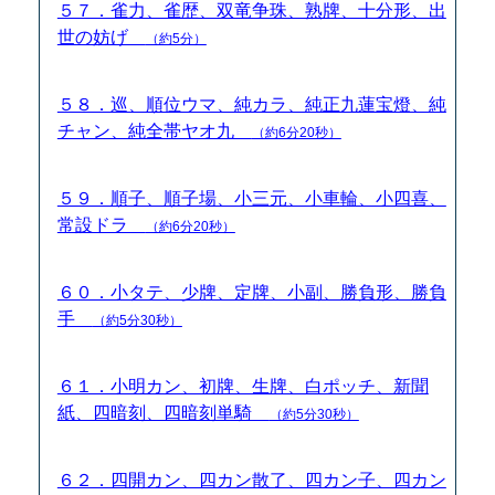
５７．雀力、雀歴、双竜争珠、熟牌、十分形、出
世の妨げ
（約5分）
５８．巡、順位ウマ、純カラ、純正九蓮宝燈、純
チャン、純全帯ヤオ九
（約6分20秒）
５９．順子、順子場、小三元、小車輪、小四喜、
常設ドラ
（約6分20秒）
６０．小タテ、少牌、定牌、小副、勝負形、勝負
手
（約5分30秒）
６１．小明カン、初牌、生牌、白ポッチ、新聞
紙、四暗刻、四暗刻単騎
（約5分30秒）
６２．四開カン、四カン散了、四カン子、四カン