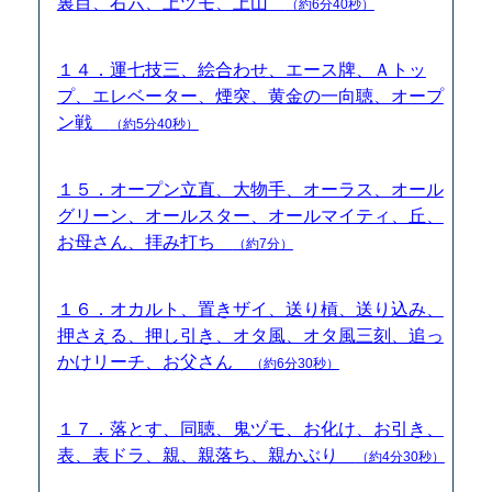
裏目、右六、上ヅモ、上山
（約6分40秒）
１４．運七技三、絵合わせ、エース牌、Ａトッ
プ、エレベーター、煙突、黄金の一向聴、オープ
ン戦
（約5分40秒）
１５．オープン立直、大物手、オーラス、オール
グリーン、オールスター、オールマイティ、丘、
お母さん、拝み打ち
（約7分）
１６．オカルト、置きザイ、送り槓、送り込み、
押さえる、押し引き、オタ風、オタ風三刻、追っ
かけリーチ、お父さん
（約6分30秒）
１７．落とす、同聴、鬼ヅモ、お化け、お引き、
表、表ドラ、親、親落ち、親かぶり
（約4分30秒）