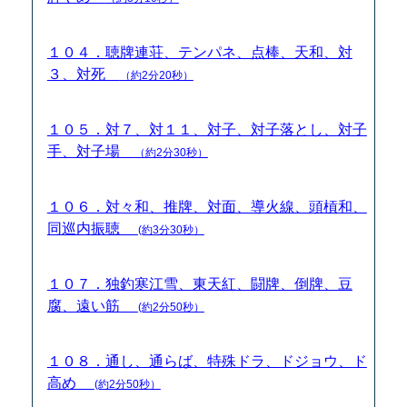
１０４．聴牌連荘、テンパネ、点棒、天和、対
３、対死
（約2分20秒）
１０５．対７、対１１、対子、対子落とし、対子
手、対子場
（約2分30秒）
１０６．対々和、推牌、対面、導火線、頭槓和、
同巡内振聴
(約3分30秒）
１０７．独釣寒江雪、東天紅、闘牌、倒牌、豆
腐、遠い筋
(約2分50秒）
１０８．通し、通らば、特殊ドラ、ドジョウ、ド
高め
(約2分50秒）