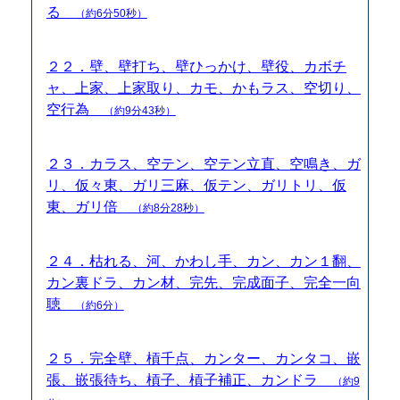
る
（約6分50秒）
２２．壁、壁打ち、壁ひっかけ、壁役、カボチ
ャ、上家、上家取り、カモ、かもラス、空切り、
空行為
（約9分43秒）
２３．カラス、空テン、空テン立直、空鳴き、ガ
リ、仮々東、ガリ三麻、仮テン、ガリトリ、仮
東、ガリ倍
（約8分28秒）
２４．枯れる、河、かわし手、カン、カン１翻、
カン裏ドラ、カン材、完先、完成面子、完全一向
聴
（約6分）
２５．完全壁、槓千点、カンター、カンタコ、嵌
張、嵌張待ち、槓子、槓子補正、カンドラ
（約9