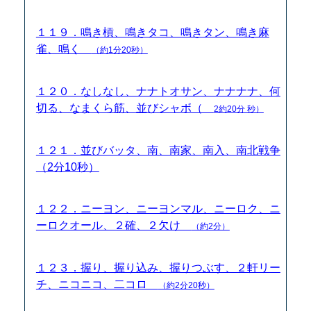
１１９．鳴き槓、鳴きタコ、鳴きタン、鳴き麻
雀、鳴く
（約1分20秒）
１２０．なしなし、ナナトオサン、ナナナナ、何
切る、なまくら筋、並びシャボ（
2約20分 秒）
１２１．並びバッタ、南、南家、南入、南北戦争
（2分10秒）
１２２．ニーヨン、ニーヨンマル、ニーロク、ニ
ーロクオール、２確、２欠け
（約2分）
１２３．握り、握り込み、握りつぶす、２軒リー
チ、ニコニコ、二コロ
（約2分20秒）