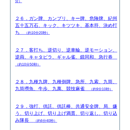
分）
２６．ガン牌、カンブリ、キー牌、危険牌、紀州
五十五万石、キック、キツツキ、基本符、決め打
ち
（約10分20秒）
２７．客打ち、逆切り、逆車輪、逆モーション、
逆両、キャタピラ、ギャル雀、鏡同和、急行券
（約10分50秒）
２８．九種九牌、九種倒牌、急所、九索、九筒、
九筒撈魚、牛歩、九萬、競技麻雀
（約9分10秒）
２９．強打、供託、供託棒、共通安全牌、局、嫌
う、切り上げ、切り上げ満貫、切り返し、切り込
み隊長
（約6分40秒）