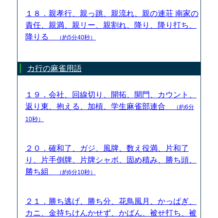
１８．親孝行、親っ跳、親流れ、親の連荘 南家の
責任、親満、親リー、親割れ、降り、降り打ち、
降りる
（約5分40秒）
カ行の麻雀用語
１９．会社、回線切り、開拓、開門、カウント、
返り東、抱える、加槓、学生麻雀部連合
（約6分
10秒）
２０．確和了、ガジ、風牌、数え役満、片和了
り、片手倒牌、片牌シャボ、固め積み、勝ち頭、
勝ち組
（約6分10秒）
２１．勝ち逃げ、勝ち分、花鳥風月、かっぱぎ、
カニ、金持ちけんかせず、かばん、被せ打ち、被