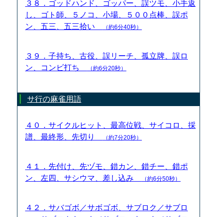
３８．ゴッドハンド、ゴッパー、誤ツモ、小手返
し、ゴト師、５ノコ、小場、５００点棒、誤ポ
ン、五三、五三拾い
（約6分40秒）
３９．子持ち、古役、誤リーチ、孤立牌、誤ロ
ン、コンビ打ち
（約6分20秒）
サ行の麻雀用語
４０．サイクルヒット、最高位戦、サイコロ、採
譜、最終形、先切り
（約7分20秒）
４１．先付け、先ヅモ、錯カン、錯チー、錯ポ
ン、左四、サシウマ、差し込み
（約6分50秒）
４２．サバゴボ／サボゴボ、サブロク／サブロ