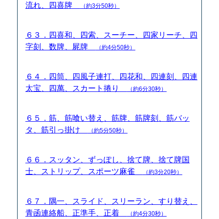
流れ、四喜牌
（約3分50秒）
６３．四喜和、四索、スーチー、四家リーチ、四
字刻、数牌、屍牌
（約4分50秒）
６４．四筒、四風子連打、四花和、四連刻、四連
太宝、四萬、スカート捲り
（約6分30秒）
６５．筋、筋喰い替え、筋牌、筋牌刻、筋バッ
タ、筋引っ掛け
（約5分50秒）
６６．スッタン、ずっぽし、捨て牌、捨て牌国
士、ストリップ、スポーツ麻雀
（約3分20秒）
６７．隅一、スライド、スリーラン、すり替え、
青函連絡船、正準手、正着
（約4分30秒）