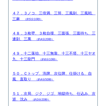
４７．３ノコ、三倍満、三筒、三風刻、三風戦、
三麻
（約5分10秒）
４８．３枚壁、３枚自摸、三面張、三面待ち、三
連刻、三萬
（約4分20秒）
４９．十二落抬、十三無靠、十三不塔、十三ヤオ
九、十三龍門
（約6分10秒）
５０．Ｃトップ、洗牌、次位牌、仕掛ける、自
風、直取り
（約4分50秒）
５１．次局、ジク、ジゴ、地獄待ち、仕込み、次
巡、沈み
（約3分20秒）