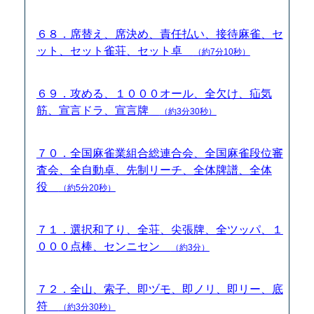
６８．席替え、席決め、責任払い、接待麻雀、セ
ット、セット雀荘、セット卓
（約7分10秒）
６９．攻める、１０００オール、全欠け、疝気
筋、宣言ドラ、宣言牌
（約3分30秒）
７０．全国麻雀業組合総連合会、全国麻雀段位審
査会、全自動卓、先制リーチ、全体牌譜、全体
役
（約5分20秒）
７１．選択和了り、全荘、尖張牌、全ツッパ、１
０００点棒、センニセン
（約3分）
７２．全山、索子、即ヅモ、即ノリ、即リー、底
符
（約3分30秒）