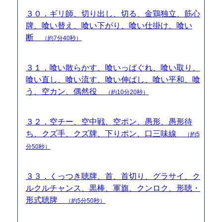
３０．ギリ師、切り出し、切る、金鶏独立、筋心
牌、喰い替え、喰い下がり、喰い仕掛け、喰い
断
（約7分40秒）
３１．喰い散らかす、喰いっぱぐれ、喰い取り、
喰い直し、喰い流す、喰い伸ばし、喰い平和、喰
う、空カン、偶然役
（約10分20秒）
３２．空チー、空中戦、空ポン、愚形、愚形待
ち、クズ手、クズ牌、下りポン、口三味線
（約5
分50秒）
３３．くっつき聴牌、首、首切り、グラサイ、ク
ルクルチャンス、黒棒、軍旗、クンロク、形聴・
形式聴牌
（約5分50秒）