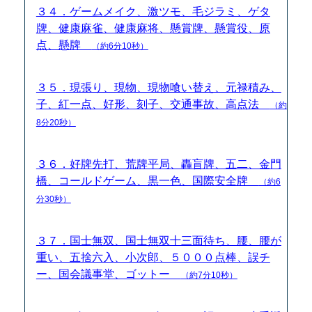
３４．ゲームメイク、激ツモ、毛ジラミ、ゲタ
牌、健康麻雀、健康麻将、懸賞牌、懸賞役、原
点、懸牌
（約6分10秒）
３５．現張り、現物、現物喰い替え、元禄積み、
子、紅一点、好形、刻子、交通事故、高点法
（約
8分20秒）
３６．好牌先打、荒牌平局、轟盲牌、五二、金門
橋、コールドゲーム、黒一色、国際安全牌
（約6
分30秒）
３７．国士無双、国士無双十三面待ち、腰、腰が
重い、五捨六入、小次郎、５０００点棒、誤チ
ー、国会議事堂、ゴットー
（約7分10秒）