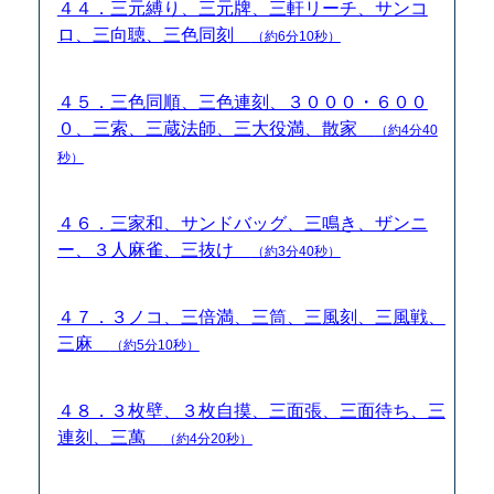
４４．三元縛り、三元牌、三軒リーチ、サンコ
ロ、三向聴、三色同刻
（約6分10秒）
４５．三色同順、三色連刻、３０００・６００
０、三索、三蔵法師、三大役満、散家
（約4分40
秒）
４６．三家和、サンドバッグ、三鳴き、ザンニ
ー、３人麻雀、三抜け
（約3分40秒）
４７．３ノコ、三倍満、三筒、三風刻、三風戦、
三麻
（約5分10秒）
４８．３枚壁、３枚自摸、三面張、三面待ち、三
連刻、三萬
（約4分20秒）