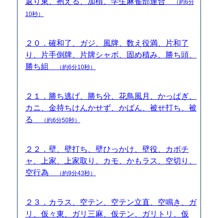
返り東、抱える、加槓、学生麻雀部連合
（約6分
10秒）
２０．確和了、ガジ、風牌、数え役満、片和了
り、片手倒牌、片牌シャボ、固め積み、勝ち頭、
勝ち組
（約6分10秒）
２１．勝ち逃げ、勝ち分、花鳥風月、かっぱぎ、
カニ、金持ちけんかせず、かばん、被せ打ち、被
る
（約6分50秒）
２２．壁、壁打ち、壁ひっかけ、壁役、カボチ
ャ、上家、上家取り、カモ、かもラス、空切り、
空行為
（約9分43秒）
２３．カラス、空テン、空テン立直、空鳴き、ガ
リ、仮々東、ガリ三麻、仮テン、ガリトリ、仮