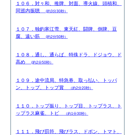
１０６．対々和、推牌、対面、導火線、頭槓和、
同巡内振聴
(約3分30秒）
１０７．独釣寒江雪、東天紅、闘牌、倒牌、豆
腐、遠い筋
(約2分50秒）
１０８．通し、通らば、特殊ドラ、ドジョウ、ド
高め
(約2分50秒）
１０９．途中流局、特急券、取っ払い、トッパ
ン、トップ、トップ賞
（約2分20秒）
１１０．トップ振り、トップ目、トップラス、ト
ップラス麻雀、トビ
（約1分30秒）
１１１．飛び罰符、飛びラス、ドボン、トマト、