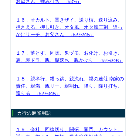
お母さん、拝み打ち
（約7分）
１６．オカルト、置きザイ、送り槓、送り込み、
押さえる、押し引き、オタ風、オタ風三刻、追っ
かけリーチ、お父さん
（約6分30秒）
１７．落とす、同聴、鬼ヅモ、お化け、お引き、
表、表ドラ、親、親落ち、親かぶり
（約4分30秒）
１８．親孝行、親っ跳、親流れ、親の連荘 南家の
責任、親満、親リー、親割れ、降り、降り打ち、
降りる
（約5分40秒）
カ行の麻雀用語
１９．会社、回線切り、開拓、開門、カウント、