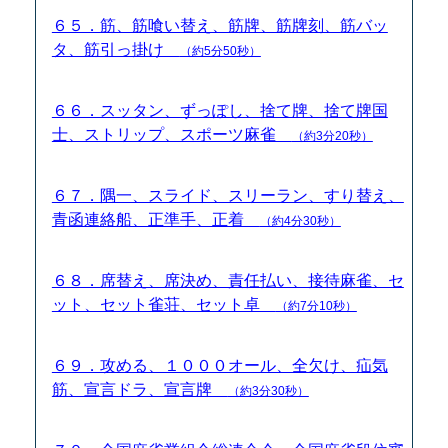
６５．筋、筋喰い替え、筋牌、筋牌刻、筋バッ
タ、筋引っ掛け
（約5分50秒）
６６．スッタン、ずっぽし、捨て牌、捨て牌国
士、ストリップ、スポーツ麻雀
（約3分20秒）
６７．隅一、スライド、スリーラン、すり替え、
青函連絡船、正準手、正着
（約4分30秒）
６８．席替え、席決め、責任払い、接待麻雀、セ
ット、セット雀荘、セット卓
（約7分10秒）
６９．攻める、１０００オール、全欠け、疝気
筋、宣言ドラ、宣言牌
（約3分30秒）