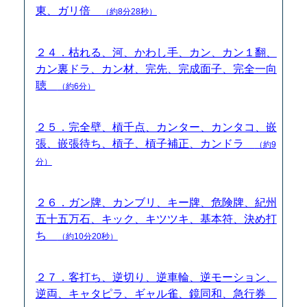
東、ガリ倍
（約8分28秒）
２４．枯れる、河、かわし手、カン、カン１翻、
カン裏ドラ、カン材、完先、完成面子、完全一向
聴
（約6分）
２５．完全壁、槓千点、カンター、カンタコ、嵌
張、嵌張待ち、槓子、槓子補正、カンドラ
（約9
分）
２６．ガン牌、カンブリ、キー牌、危険牌、紀州
五十五万石、キック、キツツキ、基本符、決め打
ち
（約10分20秒）
２７．客打ち、逆切り、逆車輪、逆モーション、
逆両、キャタピラ、ギャル雀、鏡同和、急行券