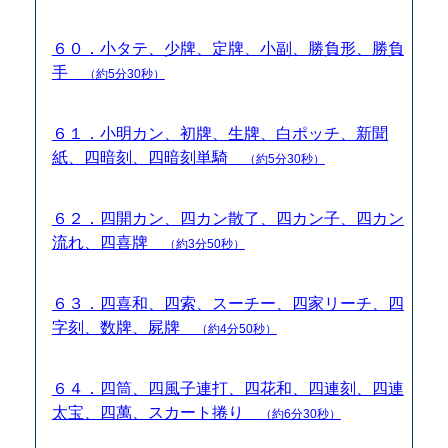
６０．小タテ、少牌、定牌、小副、勝負形、勝負
手
（約5分30秒）
６１．小明カン、初牌、生牌、白ポッチ、新聞
紙、四暗刻、四暗刻単騎
（約5分30秒）
６２．四開カン、四カン散了、四カン子、四カン
流れ、四喜牌
（約3分50秒）
６３．四喜和、四索、スーチー、四家リーチ、四
字刻、数牌、屍牌
（約4分50秒）
６４．四筒、四風子連打、四花和、四連刻、四連
太宝、四萬、スカート捲り
（約6分30秒）