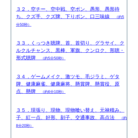
３２．空チー、空中戦、空ポン、愚形、愚形待
ち、クズ手、クズ牌、下りポン、口三味線
（約5
分50秒）
３３．くっつき聴牌、首、首切り、グラサイ、ク
ルクルチャンス、黒棒、軍旗、クンロク、形聴・
形式聴牌
（約5分50秒）
３４．ゲームメイク、激ツモ、毛ジラミ、ゲタ
牌、健康麻雀、健康麻将、懸賞牌、懸賞役、原
点、懸牌
（約6分10秒）
３５．現張り、現物、現物喰い替え、元禄積み、
子、紅一点、好形、刻子、交通事故、高点法
（約
8分20秒）