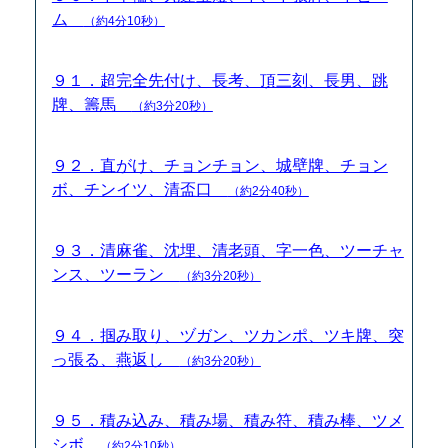
ム
（約4分10秒）
９１．超完全先付け、長考、頂三刻、長男、跳
牌、籌馬
（約3分20秒）
９２．直がけ、チョンチョン、城壁牌、チョン
ボ、チンイツ、清盃口
（約2分40秒）
９３．清麻雀、沈埋、清老頭、字一色、ツーチャ
ンス、ツーラン
（約3分20秒）
９４．掴み取り、ヅガン、ツカンポ、ツキ牌、突
っ張る、燕返し
（約3分20秒）
９５．積み込み、積み場、積み符、積み棒、ツメ
シボ
（約2分10秒）