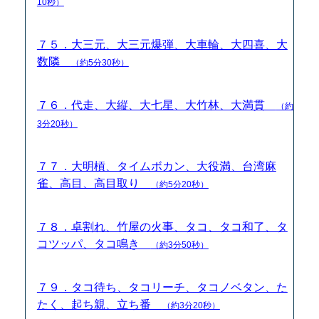
10秒）
７５．大三元、大三元爆弾、大車輪、大四喜、大
数隣
（約5分30秒）
７６．代走、大縦、大七星、大竹林、大満貫
（約
3分20秒）
７７．大明槓、タイムボカン、大役満、台湾麻
雀、高目、高目取り
（約5分20秒）
７８．卓割れ、竹屋の火事、タコ、タコ和了、タ
コツッパ、タコ鳴き
（約3分50秒）
７９．タコ待ち、タコリーチ、タコノベタン、た
たく、起ち親、立ち番
（約3分20秒）