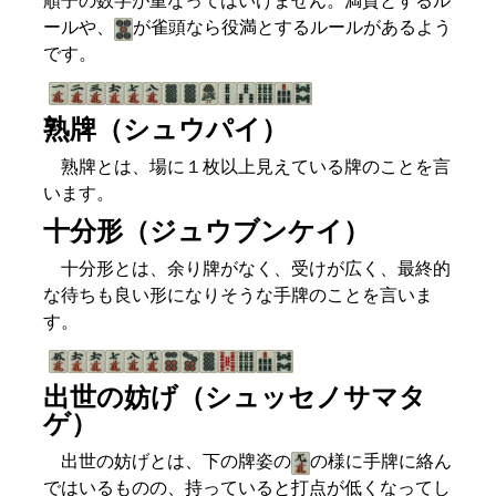
順子の数字が重なってはいけません。満貫とするル
ールや、
が雀頭なら役満とするルールがあるよう
です。
熟牌（シュウパイ）
熟牌とは、場に１枚以上見えている牌のことを言
います。
十分形（ジュウブンケイ）
十分形とは、余り牌がなく、受けが広く、最終的
な待ちも良い形になりそうな手牌のことを言いま
す。
出世の妨げ（シュッセノサマタ
ゲ）
出世の妨げとは、下の牌姿の
の様に手牌に絡ん
ではいるものの、持っていると打点が低くなってし