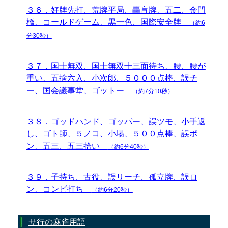
３６．好牌先打、荒牌平局、轟盲牌、五二、金門
橋、コールドゲーム、黒一色、国際安全牌
（約6
分30秒）
３７．国士無双、国士無双十三面待ち、腰、腰が
重い、五捨六入、小次郎、５０００点棒、誤チ
ー、国会議事堂、ゴットー
（約7分10秒）
３８．ゴッドハンド、ゴッパー、誤ツモ、小手返
し、ゴト師、５ノコ、小場、５００点棒、誤ポ
ン、五三、五三拾い
（約6分40秒）
３９．子持ち、古役、誤リーチ、孤立牌、誤ロ
ン、コンビ打ち
（約6分20秒）
サ行の麻雀用語