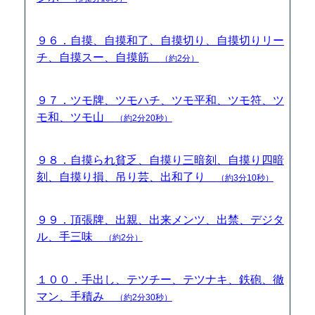
９６．自摸、自摸和了、自摸切り、自摸切りリー
チ、自摸スー、自摸筋
（約2分）
９７．ツモ牌、ツモハチ、ツモ平和、ツモ符、ツ
モ和、ツモ山
（約2分20秒）
９８．自摸られ貧乏、自摸り三暗刻、自摸り四暗
刻、自摸り損、吊り芸、出和了り
（約3分10秒）
９９．頂張牌、出親、出来メンツ、出禁、デジタ
ル、手三味
（約2分）
１００．手出し、テツチー、テツナキ、鉄砲、徹
マン、手積み
（約2分30秒）