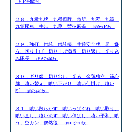
（約10分50秒）
２８．九種九牌、九種倒牌、急所、九索、九筒、
九筒撈魚、牛歩、九萬、競技麻雀
（約9分10秒）
２９．強打、供託、供託棒、共通安全牌、局、嫌
う、切り上げ、切り上げ満貫、切り返し、切り込
み隊長
（約6分40秒）
３０．ギリ師、切り出し、切る、金鶏独立、筋心
牌、喰い替え、喰い下がり、喰い仕掛け、喰い
断
（約7分40秒）
３１．喰い散らかす、喰いっぱぐれ、喰い取り、
喰い直し、喰い流す、喰い伸ばし、喰い平和、喰
う、空カン、偶然役
（約10分20秒）