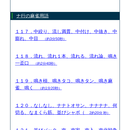
ナ行の麻雀用語
１１７．中絞り、流し満貫、中付け、中抜き、中
膨れ、中目
（約3分50秒）
１１８．流れ、流れ１本、流れる、流れ論、鳴き
一盃口
（約2分40秒）
１１９．鳴き槓、鳴きタコ、鳴きタン、鳴き麻
雀、鳴く
（約1分20秒）
１２０．なしなし、ナナトオサン、ナナナナ、何
切る、なまくら筋、並びシャボ（
2約20分 秒）