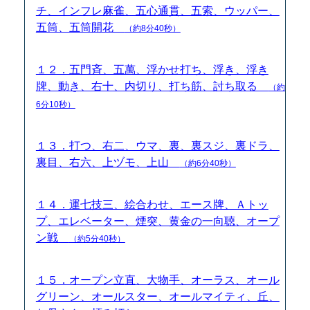
チ、インフレ麻雀、五心通貫、五索、ウッパー、
五筒、五筒開花
（約8分40秒）
１２．五門斉、五萬、浮かせ打ち、浮き、浮き
牌、動き、右十、内切り、打ち筋、討ち取る
（約
6分10秒）
１３．打つ、右二、ウマ、裏、裏スジ、裏ドラ、
裏目、右六、上ヅモ、上山
（約6分40秒）
１４．運七技三、絵合わせ、エース牌、Ａトッ
プ、エレベーター、煙突、黄金の一向聴、オープ
ン戦
（約5分40秒）
１５．オープン立直、大物手、オーラス、オール
グリーン、オールスター、オールマイティ、丘、