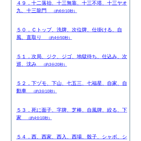
４９．十二落抬、十三無靠、十三不塔、十三ヤオ
九、十三龍門
（約6分10秒）
５０．Ｃトップ、洗牌、次位牌、仕掛ける、自
風、直取り
（約4分50秒）
５１．次局、ジク、ジゴ、地獄待ち、仕込み、次
巡、沈み
（約3分20秒）
５２．下ヅモ、下山、七五三、七福星、自家、自
動車
（約3分10秒）
５３．死に面子、字牌、芝棒、自風牌、絞る、下
家
（約4分10秒）
５４．西、西家、西入、西場、骰子、シャボ、シ