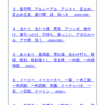
３．亜空間、アルシーアル、アシスト、足止め、
足止め立直、遊び牌、頭、頭ハネ
（約9分10秒）
４．当たり、当たり牌、悪形、アツシボ、後付
け、後引っかけ、穴待ち、脂っこい、アポロルー
ル、アヤ牌、洗う
（約8分30秒）
５．ありあり、亜両面、荒れ場、合わせ打ち、暗
槓、暗刻、暗刻落とし、安全牌、一向聴、一向聴
地獄
（約8分）
６．イースー、イースーチー、一索、一色三順、
一色同順、一色四順、井圏、イーチャパオ、一
荘、一荘戦、イートン
（約8分）