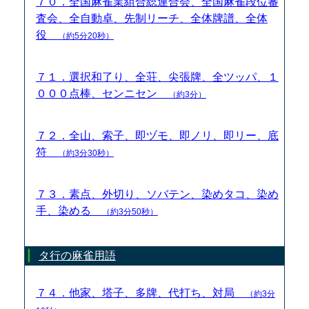
７０．全国麻雀業組合総連合会、全国麻雀段位審
査会、全自動卓、先制リーチ、全体牌譜、全体
役
（約5分20秒）
７１．選択和了り、全荘、尖張牌、全ツッパ、１
０００点棒、センニセン
（約3分）
７２．全山、索子、即ヅモ、即ノリ、即リー、底
符
（約3分30秒）
７３．素点、外切り、ソバテン、染めタコ、染め
手、染める
（約3分50秒）
タ行の麻雀用語
７４．他家、塔子、多牌、代打ち、対局
（約3分