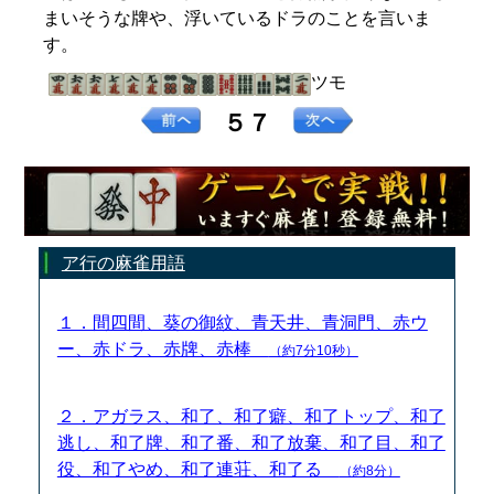
まいそうな牌や、浮いているドラのことを言いま
す。
ツモ
５７
ア行の麻雀用語
１．間四間、葵の御紋、青天井、青洞門、赤ウ
ー、赤ドラ、赤牌、赤棒
（約7分10秒）
２．アガラス、和了、和了癖、和了トップ、和了
逃し、和了牌、和了番、和了放棄、和了目、和了
役、和了やめ、和了連荘、和了る
（約8分）