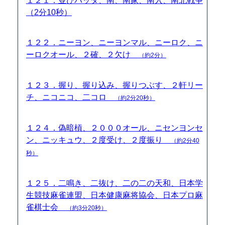
１２１．並びバッタ、南、南家、南入、南北戦争
（2分10秒）
１２２．ニーヨン、ニーヨンマル、ニーロク、ニ
ーロクオール、２確、２欠け
（約2分）
１２３．握り、握り込み、握りつぶす、２軒リー
チ、ニコニコ、二コロ
（約2分20秒）
１２４．偽暗槓、２０００オール、ニセンヨンセ
ン、ニッキュウ、２度受け、２度振り
（約2分40
秒）
１２５．二鳴き、二抜け、二の二の天和、日本学
生競技麻雀連盟、日本健康麻将協会、日本プロ麻
雀棋士会
（約3分20秒）