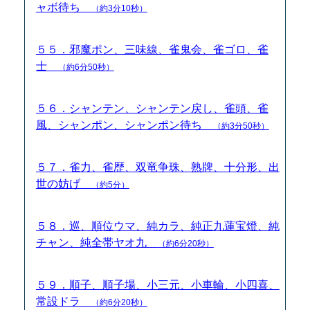
ャボ待ち
（約3分10秒）
５５．邪魔ポン、三味線、雀鬼会、雀ゴロ、雀
士
（約6分50秒）
５６．シャンテン、シャンテン戻し、雀頭、雀
風、シャンポン、シャンポン待ち
（約3分50秒）
５７．雀力、雀歴、双竜争珠、熟牌、十分形、出
世の妨げ
（約5分）
５８．巡、順位ウマ、純カラ、純正九蓮宝燈、純
チャン、純全帯ヤオ九
（約6分20秒）
５９．順子、順子場、小三元、小車輪、小四喜、
常設ドラ
（約6分20秒）