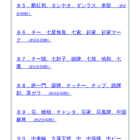
８５．断紅和、タンヤオ、ダンラス、単龍
（約2
分40秒）
８６．チー、七星無靠、七索、起家、起家マー
ク
（約3分20秒）
８７．チー聴、七対子、砌牌、七筒、地和、七
萬
（約1分50秒）
８８．絶一門、築牌、チッチー、チップ、跳牌
刻、茶ガラ
（約3分30秒）
８９．荘、槍槓、チャンタ、荘家、荘風牌、中国
麻将
（約2分40秒）
９０．中車輪、九蓮宝燈、中、中張牌、中ビー