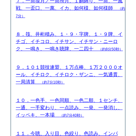
７．一筒摸月／一筒撈月、１翻縛り、一筒、一風
戦、一盃口、一萬、イカ、如何様、如何様師
（約
7分）
８．筏、井桁積み、１・９・字牌、１・９牌、イ
チゴ、イチコロ、イチサン、イチサン・ニーロ
ク、一鳴き、一鳴き聴牌、一二四十
（約8分50秒）
９．１０１競技連盟、１万点棒、１万２０００オ
ール、イチロク、イチロク・ザンニ、一気通貫、
一局清算
（約7分10秒）
１０．一色手、一色同順、一色二順、１センチ、
一通、一手変わり、一点読み、一発、一発消し、
イッペキ、一本場
（約7分40秒）
１１．今聴、入り目、色絞り、色読み、インパ