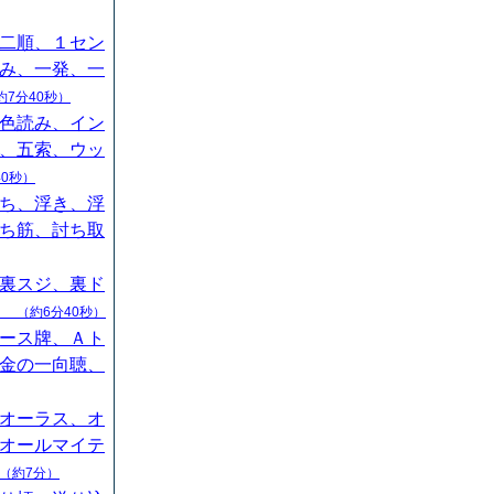
二順、１セン
み、一発、一
約7分40秒）
色読み、イン
、五索、ウッ
40秒）
ち、浮き、浮
ち筋、討ち取
裏スジ、裏ド
山
（約6分40秒）
ース牌、Ａト
金の一向聴、
オーラス、オ
オールマイテ
（約7分）