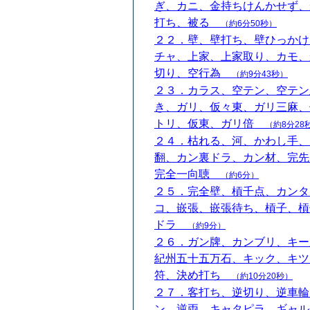
ぎ、カニ、金持ちけんかせず、
打ち、被る
（約6分50秒）
２２．壁、壁打ち、壁ひっかけ
チャ、上家、上家取り、カモ、
切り、空行為
（約9分43秒）
２３．カラス、空テン、空テン
き、ガリ、仮々東、ガリ三麻、
トリ、仮東、ガリ倍
（約8分28
２４．枯れる、河、かわし手、
翻、カン裏ドラ、カン材、完先
完全一向聴
（約6分）
２５．完全壁、槓千点、カンタ
コ、嵌張、嵌張待ち、槓子、槓
ドラ
（約9分）
２６．ガン牌、カンブリ、キー
紀州五十五万石、キック、キツ
符、決め打ち
（約10分20秒）
２７．客打ち、逆切り、逆車輪
ン、逆両、キャタピラ、ギャル