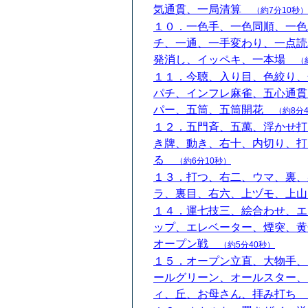
気通貫、一局清算
（約7分10秒）
１０．一色手、一色同順、一色
チ、一通、一手変わり、一点読
発消し、イッペキ、一本場
（
１１．今聴、入り目、色絞り、
パチ、インフレ麻雀、五心通貫
パー、五筒、五筒開花
（約8分
１２．五門斉、五萬、浮かせ打
き牌、動き、右十、内切り、打
る
（約6分10秒）
１３．打つ、右二、ウマ、裏、
ラ、裏目、右六、上ヅモ、上
１４．運七技三、絵合わせ、エ
ップ、エレベーター、煙突、黄
オープン戦
（約5分40秒）
１５．オープン立直、大物手、
ールグリーン、オールスター、
ィ、丘、お母さん、拝み打ち