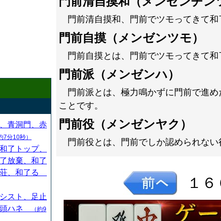
門前清自摸和（メンゼンチン
門前清自摸和、門前でツモってきて和
門前自摸（メンゼンツモ）
門前自摸とは、門前でツモってきて和
門前派（メンゼンハ）
門前派とは、極力鳴かずに門前で進め
ことです。
門前役（メンゼンヤク）
、青洞門、赤
約7分10秒）
門前役とは、門前でしか認められない
和了トップ、
了放棄、和了
連荘、和了る
１６
シスト、足止
、頭ハネ
（約9