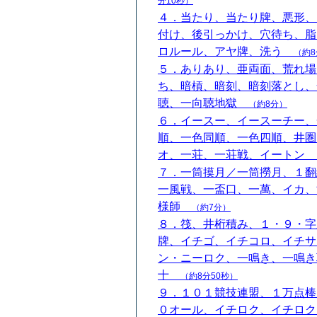
分10秒）
４．当たり、当たり牌、悪形、
付け、後引っかけ、穴待ち、脂
ロルール、アヤ牌、洗う
（約8
５．ありあり、亜両面、荒れ場
ち、暗槓、暗刻、暗刻落とし、
聴、一向聴地獄
（約8分）
６．イースー、イースーチー、
順、一色同順、一色四順、井圏
オ、一荘、一荘戦、イートン
７．一筒摸月／一筒撈月、１翻
一風戦、一盃口、一萬、イカ、
様師
（約7分）
８．筏、井桁積み、１・９・字
牌、イチゴ、イチコロ、イチサ
ン・ニーロク、一鳴き、一鳴き
十
（約8分50秒）
９．１０１競技連盟、１万点棒
０オール、イチロク、イチロク