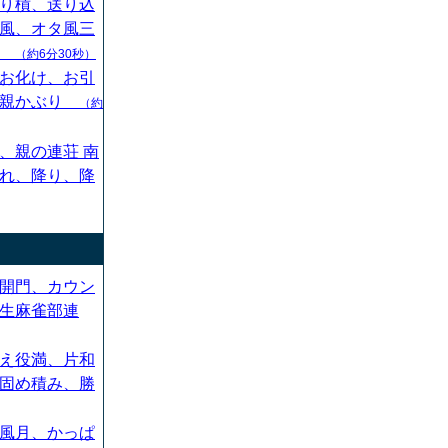
り槓、送り込
風、オタ風三
ん
（約6分30秒）
お化け、お引
、親かぶり
（約
、親の連荘 南
れ、降り、降
開門、カウン
生麻雀部連
え役満、片和
固め積み、勝
風月、かっぱ