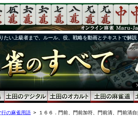
りたい上級者まで、ルール、役、戦略を動画とテキストで解説
マ行の麻雀用語
１６６．門前、門前加符、門前清、門前清自