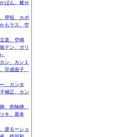
かばん、被せ
、壁役、カボ
かもラス、空
立直、空鳴
仮テン、ガリ
秒）
カン、カン１
、完成面子、
ー、カンタ
子補正、カン
牌、危険牌、
ツキ、基本
、逆モーショ
雀、鏡同和、