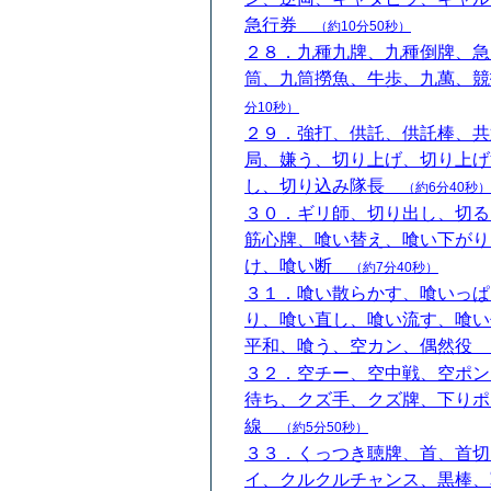
急行券
（約10分50秒）
２８．九種九牌、九種倒牌、急
筒、九筒撈魚、牛歩、九萬、
分10秒）
２９．強打、供託、供託棒、共
局、嫌う、切り上げ、切り上げ
し、切り込み隊長
（約6分40秒）
３０．ギリ師、切り出し、切る
筋心牌、喰い替え、喰い下がり
け、喰い断
（約7分40秒）
３１．喰い散らかす、喰いっぱ
り、喰い直し、喰い流す、喰い
平和、喰う、空カン、偶然役
３２．空チー、空中戦、空ポン
待ち、クズ手、クズ牌、下りポ
線
（約5分50秒）
３３．くっつき聴牌、首、首切
イ、クルクルチャンス、黒棒、