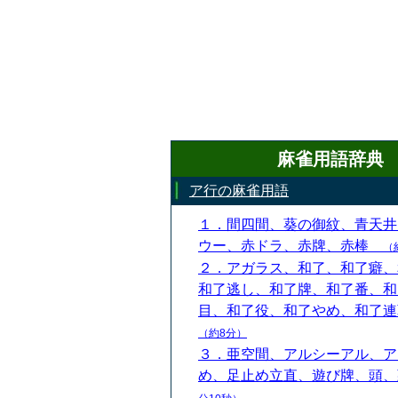
麻雀用語辞典
ア行の麻雀用語
１．間四間、葵の御紋、青天井
ウー、赤ドラ、赤牌、赤棒
（
２．アガラス、和了、和了癖、
和了逃し、和了牌、和了番、和
目、和了役、和了やめ、和了
（約8分）
３．亜空間、アルシーアル、ア
め、足止め立直、遊び牌、頭