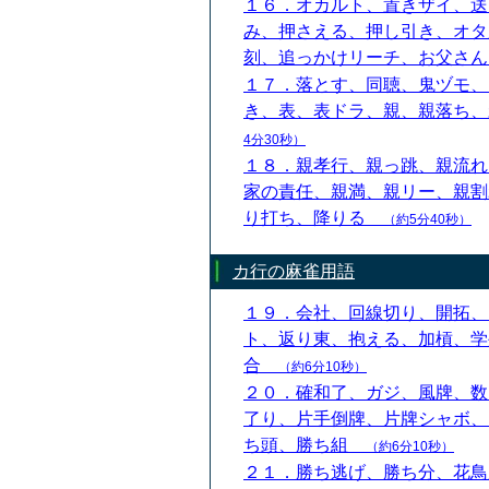
１６．オカルト、置きザイ、送
み、押さえる、押し引き、オタ
刻、追っかけリーチ、お父さ
１７．落とす、同聴、鬼ヅモ、
き、表、表ドラ、親、親落ち
4分30秒）
１８．親孝行、親っ跳、親流れ
家の責任、親満、親リー、親割
り打ち、降りる
（約5分40秒）
カ行の麻雀用語
１９．会社、回線切り、開拓、
ト、返り東、抱える、加槓、学
合
（約6分10秒）
２０．確和了、ガジ、風牌、数
了り、片手倒牌、片牌シャボ、
ち頭、勝ち組
（約6分10秒）
２１．勝ち逃げ、勝ち分、花鳥