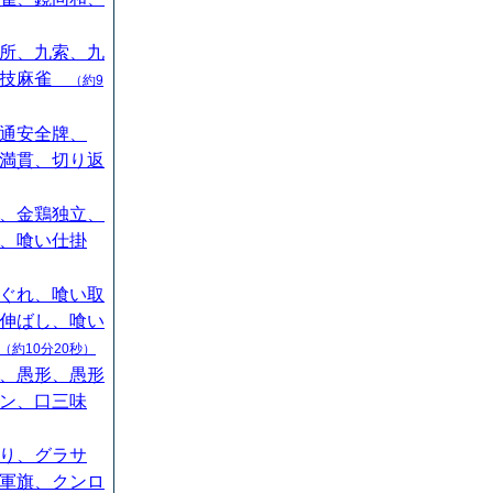
所、九索、九
競技麻雀
（約9
通安全牌、
満貫、切り返
、金鶏独立、
、喰い仕掛
ぐれ、喰い取
伸ばし、喰い
（約10分20秒）
、愚形、愚形
ン、口三味
り、グラサ
軍旗、クンロ