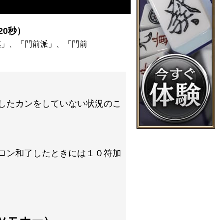
0秒）
摸」、「門前派」、「門前
したカンをしていない状況のこ
ロン和了したときには１０符加