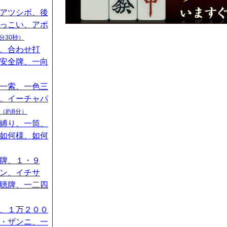
アツシボ、後
っこい、アポ
分30秒）
、合わせ打
安全牌、一向
一索、一色三
、イーチャパ
（約8分）
縛り、一筒、
如何様、如何
牌、１・９
ン、イチサ
聴牌、一二四
、１万２００
・ザンニ、一