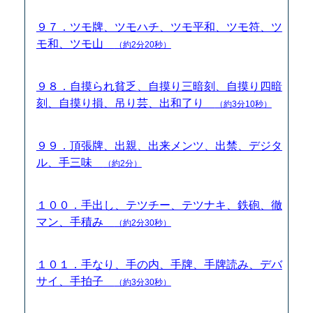
９７．ツモ牌、ツモハチ、ツモ平和、ツモ符、ツ
モ和、ツモ山
（約2分20秒）
９８．自摸られ貧乏、自摸り三暗刻、自摸り四暗
刻、自摸り損、吊り芸、出和了り
（約3分10秒）
９９．頂張牌、出親、出来メンツ、出禁、デジタ
ル、手三味
（約2分）
１００．手出し、テツチー、テツナキ、鉄砲、徹
マン、手積み
（約2分30秒）
１０１．手なり、手の内、手牌、手牌読み、デバ
サイ、手拍子
（約3分30秒）