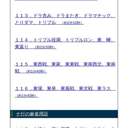
１１３．ドラ含み、ドラまたぎ、ドラマチック、
とりダマ、トリプル
（約2分10秒）
１１４．トリプル役満、トリプルロン、東、幢、
東返り
（約2分20秒）
１１５．東西戦、東家、東東戦、東南西北、東南
戦
（約1分40秒）
１１６．東場、東発、東風戦、東北戦、東ラス
（約1分40秒）
ナ行の麻雀用語