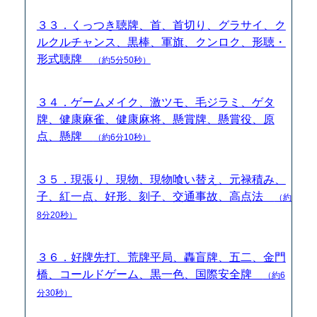
３３．くっつき聴牌、首、首切り、グラサイ、ク
ルクルチャンス、黒棒、軍旗、クンロク、形聴・
形式聴牌
（約5分50秒）
３４．ゲームメイク、激ツモ、毛ジラミ、ゲタ
牌、健康麻雀、健康麻将、懸賞牌、懸賞役、原
点、懸牌
（約6分10秒）
３５．現張り、現物、現物喰い替え、元禄積み、
子、紅一点、好形、刻子、交通事故、高点法
（約
8分20秒）
３６．好牌先打、荒牌平局、轟盲牌、五二、金門
橋、コールドゲーム、黒一色、国際安全牌
（約6
分30秒）