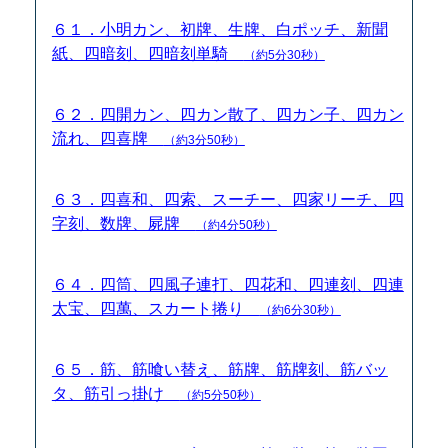
６１．小明カン、初牌、生牌、白ポッチ、新聞
紙、四暗刻、四暗刻単騎
（約5分30秒）
６２．四開カン、四カン散了、四カン子、四カン
流れ、四喜牌
（約3分50秒）
６３．四喜和、四索、スーチー、四家リーチ、四
字刻、数牌、屍牌
（約4分50秒）
６４．四筒、四風子連打、四花和、四連刻、四連
太宝、四萬、スカート捲り
（約6分30秒）
６５．筋、筋喰い替え、筋牌、筋牌刻、筋バッ
タ、筋引っ掛け
（約5分50秒）