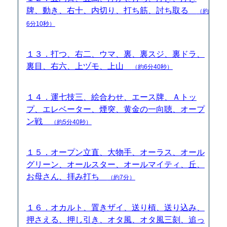
牌、動き、右十、内切り、打ち筋、討ち取る
（約
6分10秒）
１３．打つ、右二、ウマ、裏、裏スジ、裏ドラ、
裏目、右六、上ヅモ、上山
（約6分40秒）
１４．運七技三、絵合わせ、エース牌、Ａトッ
プ、エレベーター、煙突、黄金の一向聴、オープ
ン戦
（約5分40秒）
１５．オープン立直、大物手、オーラス、オール
グリーン、オールスター、オールマイティ、丘、
お母さん、拝み打ち
（約7分）
１６．オカルト、置きザイ、送り槓、送り込み、
押さえる、押し引き、オタ風、オタ風三刻、追っ