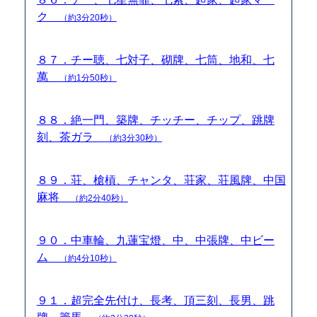
ク
（約3分20秒）
８７．チー聴、七対子、砌牌、七筒、地和、七
萬
（約1分50秒）
８８．絶一門、築牌、チッチー、チップ、跳牌
刻、茶ガラ
（約3分30秒）
８９．荘、槍槓、チャンタ、荘家、荘風牌、中国
麻将
（約2分40秒）
９０．中車輪、九蓮宝燈、中、中張牌、中ビー
ム
（約4分10秒）
９１．超完全先付け、長考、頂三刻、長男、跳