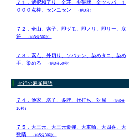
７１．選択和了り、全荘、尖張牌、全ツッパ、１
０００点棒、センニセン
（約3分）
７２．全山、索子、即ヅモ、即ノリ、即リー、底
符
（約3分30秒）
７３．素点、外切り、ソバテン、染めタコ、染め
手、染める
（約3分50秒）
タ行の麻雀用語
７４．他家、塔子、多牌、代打ち、対局
（約3分
10秒）
７５．大三元、大三元爆弾、大車輪、大四喜、大
数隣
（約5分30秒）