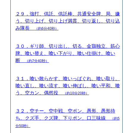
２９．強打、供託、供託棒、共通安全牌、局、嫌
う、切り上げ、切り上げ満貫、切り返し、切り込
み隊長
（約6分40秒）
３０．ギリ師、切り出し、切る、金鶏独立、筋心
牌、喰い替え、喰い下がり、喰い仕掛け、喰い
断
（約7分40秒）
３１．喰い散らかす、喰いっぱぐれ、喰い取り、
喰い直し、喰い流す、喰い伸ばし、喰い平和、喰
う、空カン、偶然役
（約10分20秒）
３２．空チー、空中戦、空ポン、愚形、愚形待
ち、クズ手、クズ牌、下りポン、口三味線
（約5
分50秒）