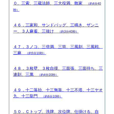
０、三索、三蔵法師、三大役満、散家
（約4分40
秒）
４６．三家和、サンドバッグ、三鳴き、ザンニ
ー、３人麻雀、三抜け
（約3分40秒）
４７．３ノコ、三倍満、三筒、三風刻、三風戦、
三麻
（約5分10秒）
４８．３枚壁、３枚自摸、三面張、三面待ち、三
連刻、三萬
（約4分20秒）
４９．十二落抬、十三無靠、十三不塔、十三ヤオ
九、十三龍門
（約6分10秒）
５０．Ｃトップ、洗牌、次位牌、仕掛ける、自