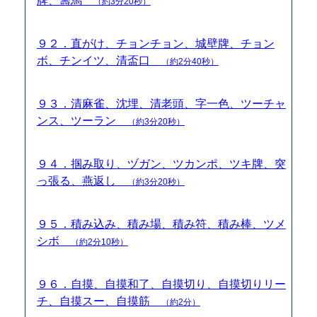
牌、籌馬
（約3分20秒）
９２．直がけ、チョンチョン、城壁牌、チョン
ボ、チンイツ、清盃口
（約2分40秒）
９３．清麻雀、沈埋、清老頭、字一色、ツーチャ
ンス、ツーラン
（約3分20秒）
９４．掴み取り、ヅガン、ツカンポ、ツキ牌、突
っ張る、燕返し
（約3分20秒）
９５．積み込み、積み場、積み符、積み棒、ツメ
シボ
（約2分10秒）
９６．自摸、自摸和了、自摸切り、自摸切りリー
チ、自摸スー、自摸筋
（約2分）