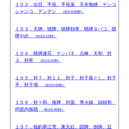
１０２．出目、手役、手役派、天衣無縫、テンコ
シャンコ、デンデン
（約2分50秒）
１０３．天牌、聴牌、聴牌効率、聴牌タバコ、聴
牌やめ
（約3分10秒）
１０４．聴牌連荘、テンパネ、点棒、天和、対
３、対死
（約2分20秒）
１０５．対７、対１１、対子、対子落とし、対子
手、対子場
（約2分30秒）
１０６．対々和、推牌、対面、導火線、頭槓和、
同巡内振聴
(約3分30秒）
１０７．独釣寒江雪、東天紅、闘牌、倒牌、豆