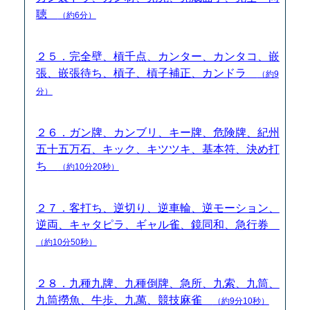
聴
（約6分）
２５．完全壁、槓千点、カンター、カンタコ、嵌
張、嵌張待ち、槓子、槓子補正、カンドラ
（約9
分）
２６．ガン牌、カンブリ、キー牌、危険牌、紀州
五十五万石、キック、キツツキ、基本符、決め打
ち
（約10分20秒）
２７．客打ち、逆切り、逆車輪、逆モーション、
逆両、キャタピラ、ギャル雀、鏡同和、急行券
（約10分50秒）
２８．九種九牌、九種倒牌、急所、九索、九筒、
九筒撈魚、牛歩、九萬、競技麻雀
（約9分10秒）