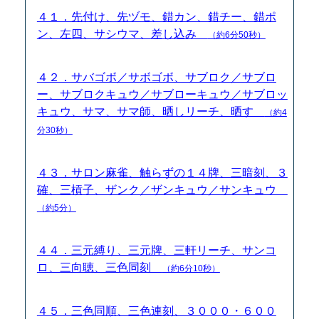
４１．先付け、先ヅモ、錯カン、錯チー、錯ポ
ン、左四、サシウマ、差し込み
（約6分50秒）
４２．サバゴボ／サボゴボ、サブロク／サブロ
ー、サブロクキュウ／サブローキュウ／サブロッ
キュウ、サマ、サマ師、晒しリーチ、晒す
（約4
分30秒）
４３．サロン麻雀、触らずの１４牌、三暗刻、３
確、三槓子、ザンク／ザンキュウ／サンキュウ
（約5分）
４４．三元縛り、三元牌、三軒リーチ、サンコ
ロ、三向聴、三色同刻
（約6分10秒）
４５．三色同順、三色連刻、３０００・６００