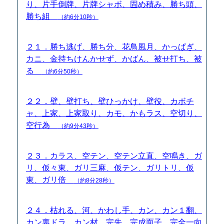
り、片手倒牌、片牌シャボ、固め積み、勝ち頭、
勝ち組
（約6分10秒）
２１．勝ち逃げ、勝ち分、花鳥風月、かっぱぎ、
カニ、金持ちけんかせず、かばん、被せ打ち、被
る
（約6分50秒）
２２．壁、壁打ち、壁ひっかけ、壁役、カボチ
ャ、上家、上家取り、カモ、かもラス、空切り、
空行為
（約9分43秒）
２３．カラス、空テン、空テン立直、空鳴き、ガ
リ、仮々東、ガリ三麻、仮テン、ガリトリ、仮
東、ガリ倍
（約8分28秒）
２４．枯れる、河、かわし手、カン、カン１翻、
カン裏ドラ、カン材、完先、完成面子、完全一向