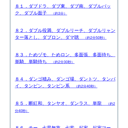
８１．ダブドラ、ダブ東、ダブ南、ダブルバッ
ク、ダブル面子
（約3分）
８２．ダブル役満、ダブルリーチ、ダブルリャン
ター落とし、ダブロン、ダマ聴
（約2分50秒）
８３．ためヅモ、ためロン、多面張、多面待ち、
単騎、単騎待ち
（約2分30秒）
８４．ダンゴ積み、ダンゴ場、ダントツ、タンパ
イ、タンピン、タンピン系
（約2分40秒）
８５．断紅和、タンヤオ、ダンラス、単龍
（約2
分40秒）
８６．チー、七星無靠、七索、起家、起家マー