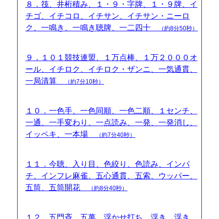
８．筏、井桁積み、１・９・字牌、１・９牌、イ
チゴ、イチコロ、イチサン、イチサン・ニーロ
ク、一鳴き、一鳴き聴牌、一二四十
（約8分50秒）
９．１０１競技連盟、１万点棒、１万２０００オ
ール、イチロク、イチロク・ザンニ、一気通貫、
一局清算
（約7分10秒）
１０．一色手、一色同順、一色二順、１センチ、
一通、一手変わり、一点読み、一発、一発消し、
イッペキ、一本場
（約7分40秒）
１１．今聴、入り目、色絞り、色読み、インパ
チ、インフレ麻雀、五心通貫、五索、ウッパー、
五筒、五筒開花
（約8分40秒）
１２．五門斉、五萬、浮かせ打ち、浮き、浮き