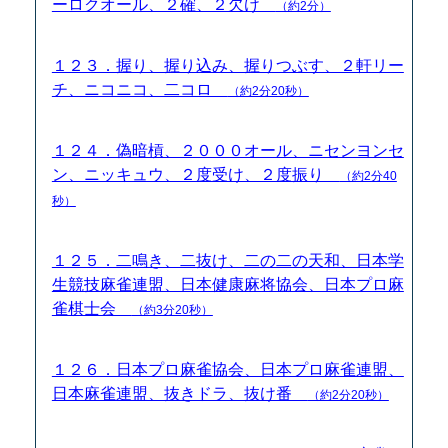
ーロクオール、２確、２欠け
（約2分）
１２３．握り、握り込み、握りつぶす、２軒リー
チ、ニコニコ、二コロ
（約2分20秒）
１２４．偽暗槓、２０００オール、ニセンヨンセ
ン、ニッキュウ、２度受け、２度振り
（約2分40
秒）
１２５．二鳴き、二抜け、二の二の天和、日本学
生競技麻雀連盟、日本健康麻将協会、日本プロ麻
雀棋士会
（約3分20秒）
１２６．日本プロ麻雀協会、日本プロ麻雀連盟、
日本麻雀連盟、抜きドラ、抜け番
（約2分20秒）