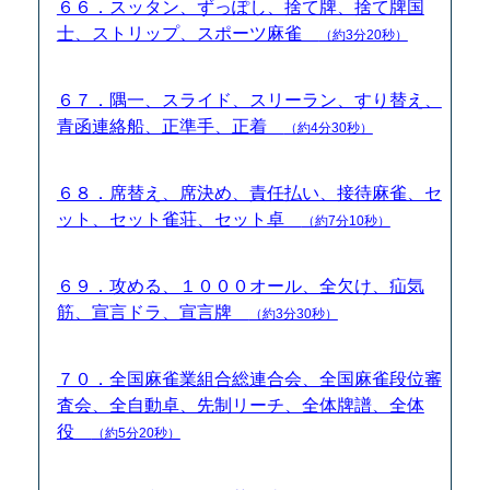
６６．スッタン、ずっぽし、捨て牌、捨て牌国
士、ストリップ、スポーツ麻雀
（約3分20秒）
６７．隅一、スライド、スリーラン、すり替え、
青函連絡船、正準手、正着
（約4分30秒）
６８．席替え、席決め、責任払い、接待麻雀、セ
ット、セット雀荘、セット卓
（約7分10秒）
６９．攻める、１０００オール、全欠け、疝気
筋、宣言ドラ、宣言牌
（約3分30秒）
７０．全国麻雀業組合総連合会、全国麻雀段位審
査会、全自動卓、先制リーチ、全体牌譜、全体
役
（約5分20秒）