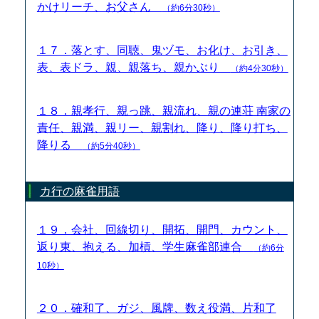
かけリーチ、お父さん
（約6分30秒）
１７．落とす、同聴、鬼ヅモ、お化け、お引き、
表、表ドラ、親、親落ち、親かぶり
（約4分30秒）
１８．親孝行、親っ跳、親流れ、親の連荘 南家の
責任、親満、親リー、親割れ、降り、降り打ち、
降りる
（約5分40秒）
カ行の麻雀用語
１９．会社、回線切り、開拓、開門、カウント、
返り東、抱える、加槓、学生麻雀部連合
（約6分
10秒）
２０．確和了、ガジ、風牌、数え役満、片和了