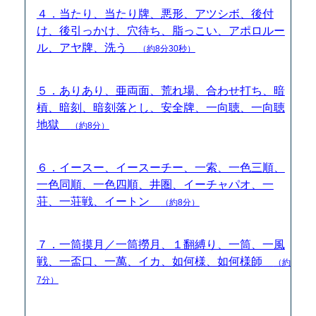
４．当たり、当たり牌、悪形、アツシボ、後付
け、後引っかけ、穴待ち、脂っこい、アポロルー
ル、アヤ牌、洗う
（約8分30秒）
５．ありあり、亜両面、荒れ場、合わせ打ち、暗
槓、暗刻、暗刻落とし、安全牌、一向聴、一向聴
地獄
（約8分）
６．イースー、イースーチー、一索、一色三順、
一色同順、一色四順、井圏、イーチャパオ、一
荘、一荘戦、イートン
（約8分）
７．一筒摸月／一筒撈月、１翻縛り、一筒、一風
戦、一盃口、一萬、イカ、如何様、如何様師
（約
7分）