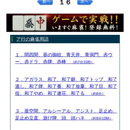
１６
ア行の麻雀用語
１．間四間、葵の御紋、青天井、青洞門、赤ウ
ー、赤ドラ、赤牌、赤棒
（約7分10秒）
２．アガラス、和了、和了癖、和了トップ、和了
逃し、和了牌、和了番、和了放棄、和了目、和了
役、和了やめ、和了連荘、和了る
（約8分）
３．亜空間、アルシーアル、アシスト、足止め、
足止め立直、遊び牌、頭、頭ハネ
（約9分10秒）