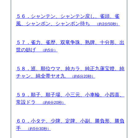
５６．シャンテン、シャンテン戻し、雀頭、雀
風、シャンポン、シャンポン待ち
（約3分50秒）
５７．雀力、雀歴、双竜争珠、熟牌、十分形、出
世の妨げ
（約5分）
５８．巡、順位ウマ、純カラ、純正九蓮宝燈、純
チャン、純全帯ヤオ九
（約6分20秒）
５９．順子、順子場、小三元、小車輪、小四喜、
常設ドラ
（約6分20秒）
６０．小タテ、少牌、定牌、小副、勝負形、勝負
手
（約5分30秒）