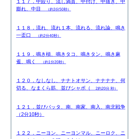
１１７．中絞り、流し満貫、中付け、中抜き、中
膨れ、中目
（約3分50秒）
１１８．流れ、流れ１本、流れる、流れ論、鳴き
一盃口
（約2分40秒）
１１９．鳴き槓、鳴きタコ、鳴きタン、鳴き麻
雀、鳴く
（約1分20秒）
１２０．なしなし、ナナトオサン、ナナナナ、何
切る、なまくら筋、並びシャボ（
2約20分 秒）
１２１．並びバッタ、南、南家、南入、南北戦争
（2分10秒）
１２２．ニーヨン、ニーヨンマル、ニーロク、ニ