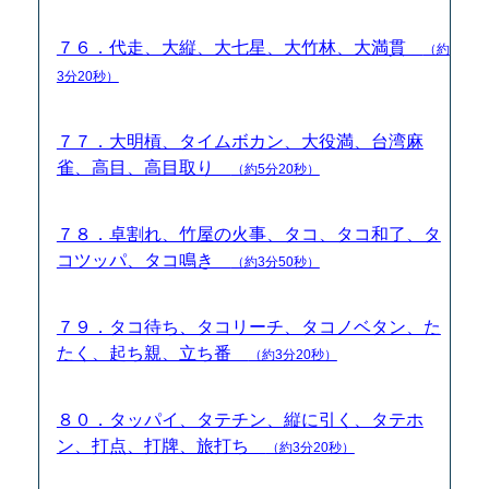
７６．代走、大縦、大七星、大竹林、大満貫
（約
3分20秒）
７７．大明槓、タイムボカン、大役満、台湾麻
雀、高目、高目取り
（約5分20秒）
７８．卓割れ、竹屋の火事、タコ、タコ和了、タ
コツッパ、タコ鳴き
（約3分50秒）
７９．タコ待ち、タコリーチ、タコノベタン、た
たく、起ち親、立ち番
（約3分20秒）
８０．タッパイ、タテチン、縦に引く、タテホ
ン、打点、打牌、旅打ち
（約3分20秒）