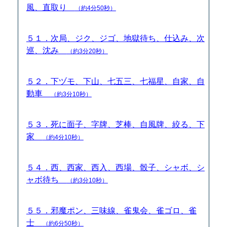
風、直取り
（約4分50秒）
５１．次局、ジク、ジゴ、地獄待ち、仕込み、次
巡、沈み
（約3分20秒）
５２．下ヅモ、下山、七五三、七福星、自家、自
動車
（約3分10秒）
５３．死に面子、字牌、芝棒、自風牌、絞る、下
家
（約4分10秒）
５４．西、西家、西入、西場、骰子、シャボ、シ
ャボ待ち
（約3分10秒）
５５．邪魔ポン、三味線、雀鬼会、雀ゴロ、雀
士
（約6分50秒）