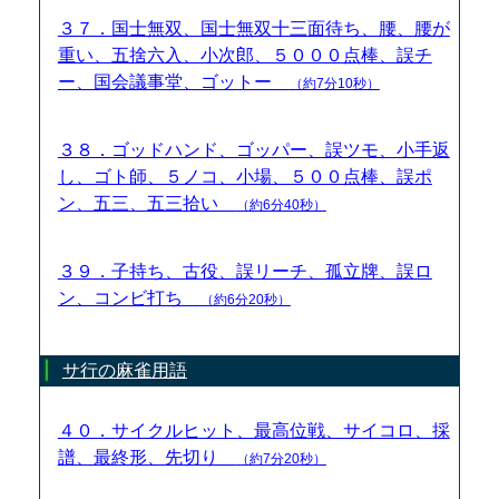
３７．国士無双、国士無双十三面待ち、腰、腰が
重い、五捨六入、小次郎、５０００点棒、誤チ
ー、国会議事堂、ゴットー
（約7分10秒）
３８．ゴッドハンド、ゴッパー、誤ツモ、小手返
し、ゴト師、５ノコ、小場、５００点棒、誤ポ
ン、五三、五三拾い
（約6分40秒）
３９．子持ち、古役、誤リーチ、孤立牌、誤ロ
ン、コンビ打ち
（約6分20秒）
サ行の麻雀用語
４０．サイクルヒット、最高位戦、サイコロ、採
譜、最終形、先切り
（約7分20秒）