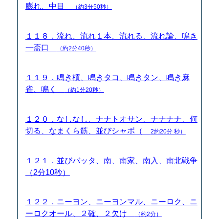
膨れ、中目
（約3分50秒）
１１８．流れ、流れ１本、流れる、流れ論、鳴き
一盃口
（約2分40秒）
１１９．鳴き槓、鳴きタコ、鳴きタン、鳴き麻
雀、鳴く
（約1分20秒）
１２０．なしなし、ナナトオサン、ナナナナ、何
切る、なまくら筋、並びシャボ（
2約20分 秒）
１２１．並びバッタ、南、南家、南入、南北戦争
（2分10秒）
１２２．ニーヨン、ニーヨンマル、ニーロク、ニ
ーロクオール、２確、２欠け
（約2分）