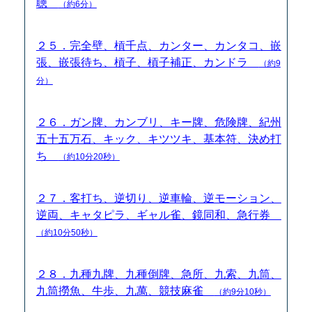
聴
（約6分）
２５．完全壁、槓千点、カンター、カンタコ、嵌
張、嵌張待ち、槓子、槓子補正、カンドラ
（約9
分）
２６．ガン牌、カンブリ、キー牌、危険牌、紀州
五十五万石、キック、キツツキ、基本符、決め打
ち
（約10分20秒）
２７．客打ち、逆切り、逆車輪、逆モーション、
逆両、キャタピラ、ギャル雀、鏡同和、急行券
（約10分50秒）
２８．九種九牌、九種倒牌、急所、九索、九筒、
九筒撈魚、牛歩、九萬、競技麻雀
（約9分10秒）