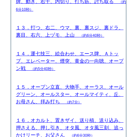
牌、動き、右十、内切り、打ち筋、討ち取る
（約
6分10秒）
１３．打つ、右二、ウマ、裏、裏スジ、裏ドラ、
裏目、右六、上ヅモ、上山
（約6分40秒）
１４．運七技三、絵合わせ、エース牌、Ａトッ
プ、エレベーター、煙突、黄金の一向聴、オープ
ン戦
（約5分40秒）
１５．オープン立直、大物手、オーラス、オール
グリーン、オールスター、オールマイティ、丘、
お母さん、拝み打ち
（約7分）
１６．オカルト、置きザイ、送り槓、送り込み、
押さえる、押し引き、オタ風、オタ風三刻、追っ
かけリーチ、お父さん
（約6分30秒）