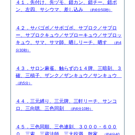
４１．先付け、先ヅモ、錯カン、錯チー、錯ポ
ン、左四、サシウマ、差し込み
（約6分50秒）
４２．サバゴボ／サボゴボ、サブロク／サブロ
ー、サブロクキュウ／サブローキュウ／サブロッ
キュウ、サマ、サマ師、晒しリーチ、晒す
（約4
分30秒）
４３．サロン麻雀、触らずの１４牌、三暗刻、３
確、三槓子、ザンク／ザンキュウ／サンキュウ
（約5分）
４４．三元縛り、三元牌、三軒リーチ、サンコ
ロ、三向聴、三色同刻
（約6分10秒）
４５．三色同順、三色連刻、３０００・６００
０、三索、三蔵法師、三大役満、散家
（約4分40