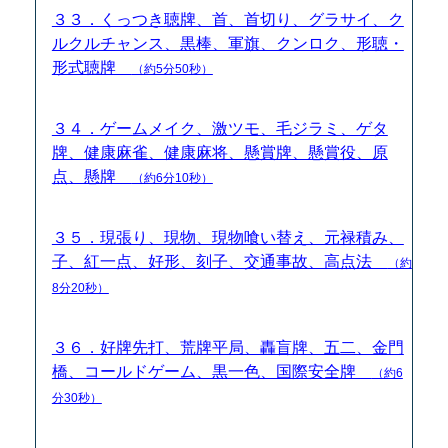
３３．くっつき聴牌、首、首切り、グラサイ、ク
ルクルチャンス、黒棒、軍旗、クンロク、形聴・
形式聴牌
（約5分50秒）
３４．ゲームメイク、激ツモ、毛ジラミ、ゲタ
牌、健康麻雀、健康麻将、懸賞牌、懸賞役、原
点、懸牌
（約6分10秒）
３５．現張り、現物、現物喰い替え、元禄積み、
子、紅一点、好形、刻子、交通事故、高点法
（約
8分20秒）
３６．好牌先打、荒牌平局、轟盲牌、五二、金門
橋、コールドゲーム、黒一色、国際安全牌
（約6
分30秒）