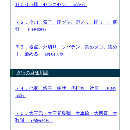
０００点棒、センニセン
（約3分）
７２．全山、索子、即ヅモ、即ノリ、即リー、底
符
（約3分30秒）
７３．素点、外切り、ソバテン、染めタコ、染め
手、染める
（約3分50秒）
タ行の麻雀用語
７４．他家、塔子、多牌、代打ち、対局
（約3分
10秒）
７５．大三元、大三元爆弾、大車輪、大四喜、大
数隣
（約5分30秒）