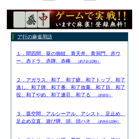
ア行の麻雀用語
１．間四間、葵の御紋、青天井、青洞門、赤ウ
ー、赤ドラ、赤牌、赤棒
（約7分10秒）
２．アガラス、和了、和了癖、和了トップ、和了
逃し、和了牌、和了番、和了放棄、和了目、和了
役、和了やめ、和了連荘、和了る
（約8分）
３．亜空間、アルシーアル、アシスト、足止め、
足止め立直、遊び牌、頭、頭ハネ
（約9分10秒）