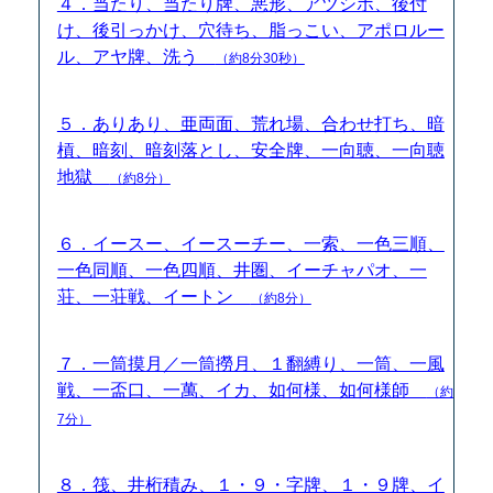
４．当たり、当たり牌、悪形、アツシボ、後付
け、後引っかけ、穴待ち、脂っこい、アポロルー
ル、アヤ牌、洗う
（約8分30秒）
５．ありあり、亜両面、荒れ場、合わせ打ち、暗
槓、暗刻、暗刻落とし、安全牌、一向聴、一向聴
地獄
（約8分）
６．イースー、イースーチー、一索、一色三順、
一色同順、一色四順、井圏、イーチャパオ、一
荘、一荘戦、イートン
（約8分）
７．一筒摸月／一筒撈月、１翻縛り、一筒、一風
戦、一盃口、一萬、イカ、如何様、如何様師
（約
7分）
８．筏、井桁積み、１・９・字牌、１・９牌、イ