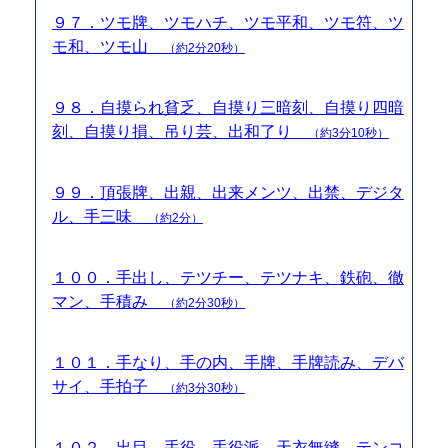
９７．ツモ牌、ツモハチ、ツモ平和、ツモ符、ツ
モ和、ツモ山
（約2分20秒）
９８．自摸られ貧乏、自摸り三暗刻、自摸り四暗
刻、自摸り損、吊り芸、出和了り
（約3分10秒）
９９．頂張牌、出親、出来メンツ、出禁、デジタ
ル、手三味
（約2分）
１００．手出し、テツチー、テツナキ、鉄砲、徹
マン、手積み
（約2分30秒）
１０１．手なり、手の内、手牌、手牌読み、デバ
サイ、手拍子
（約3分30秒）
１０２．出目、手役、手役派、天衣無縫、テンコ