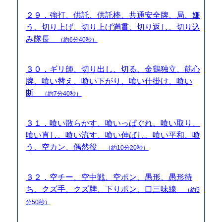
２９．強打、供託、供託棒、共通安全牌、局、嫌
う、切り上げ、切り上げ満貫、切り返し、切り込
み隊長
（約6分40秒）
３０．ギリ師、切り出し、切る、金鶏独立、筋心
牌、喰い替え、喰い下がり、喰い仕掛け、喰い
断
（約7分40秒）
３１．喰い散らかす、喰いっぱぐれ、喰い取り、
喰い直し、喰い流す、喰い伸ばし、喰い平和、喰
う、空カン、偶然役
（約10分20秒）
３２．空チー、空中戦、空ポン、愚形、愚形待
ち、クズ手、クズ牌、下りポン、口三味線
（約5
分50秒）