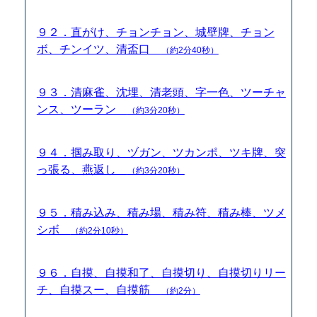
９２．直がけ、チョンチョン、城壁牌、チョン
ボ、チンイツ、清盃口
（約2分40秒）
９３．清麻雀、沈埋、清老頭、字一色、ツーチャ
ンス、ツーラン
（約3分20秒）
９４．掴み取り、ヅガン、ツカンポ、ツキ牌、突
っ張る、燕返し
（約3分20秒）
９５．積み込み、積み場、積み符、積み棒、ツメ
シボ
（約2分10秒）
９６．自摸、自摸和了、自摸切り、自摸切りリー
チ、自摸スー、自摸筋
（約2分）