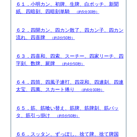
６１．小明カン、初牌、生牌、白ポッチ、新聞
紙、四暗刻、四暗刻単騎
（約5分30秒）
６２．四開カン、四カン散了、四カン子、四カン
流れ、四喜牌
（約3分50秒）
６３．四喜和、四索、スーチー、四家リーチ、四
字刻、数牌、屍牌
（約4分50秒）
６４．四筒、四風子連打、四花和、四連刻、四連
太宝、四萬、スカート捲り
（約6分30秒）
６５．筋、筋喰い替え、筋牌、筋牌刻、筋バッ
タ、筋引っ掛け
（約5分50秒）
６６．スッタン、ずっぽし、捨て牌、捨て牌国