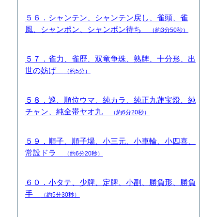
５６．シャンテン、シャンテン戻し、雀頭、雀
風、シャンポン、シャンポン待ち
（約3分50秒）
５７．雀力、雀歴、双竜争珠、熟牌、十分形、出
世の妨げ
（約5分）
５８．巡、順位ウマ、純カラ、純正九蓮宝燈、純
チャン、純全帯ヤオ九
（約6分20秒）
５９．順子、順子場、小三元、小車輪、小四喜、
常設ドラ
（約6分20秒）
６０．小タテ、少牌、定牌、小副、勝負形、勝負
手
（約5分30秒）