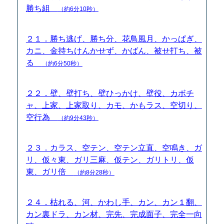
勝ち組
（約6分10秒）
２１．勝ち逃げ、勝ち分、花鳥風月、かっぱぎ、
カニ、金持ちけんかせず、かばん、被せ打ち、被
る
（約6分50秒）
２２．壁、壁打ち、壁ひっかけ、壁役、カボチ
ャ、上家、上家取り、カモ、かもラス、空切り、
空行為
（約9分43秒）
２３．カラス、空テン、空テン立直、空鳴き、ガ
リ、仮々東、ガリ三麻、仮テン、ガリトリ、仮
東、ガリ倍
（約8分28秒）
２４．枯れる、河、かわし手、カン、カン１翻、
カン裏ドラ、カン材、完先、完成面子、完全一向