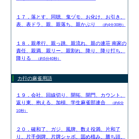
１７．落とす、同聴、鬼ヅモ、お化け、お引き、
表、表ドラ、親、親落ち、親かぶり
（約4分30秒）
１８．親孝行、親っ跳、親流れ、親の連荘 南家の
責任、親満、親リー、親割れ、降り、降り打ち、
降りる
（約5分40秒）
カ行の麻雀用語
１９．会社、回線切り、開拓、開門、カウント、
返り東、抱える、加槓、学生麻雀部連合
（約6分
10秒）
２０．確和了、ガジ、風牌、数え役満、片和了
り、片手倒牌、片牌シャボ、固め積み、勝ち頭、