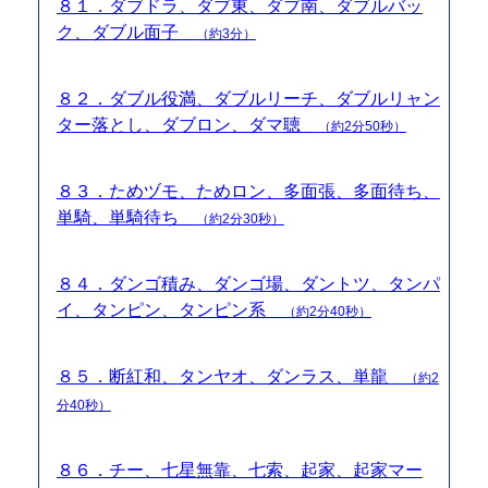
８１．ダブドラ、ダブ東、ダブ南、ダブルバッ
ク、ダブル面子
（約3分）
８２．ダブル役満、ダブルリーチ、ダブルリャン
ター落とし、ダブロン、ダマ聴
（約2分50秒）
８３．ためヅモ、ためロン、多面張、多面待ち、
単騎、単騎待ち
（約2分30秒）
８４．ダンゴ積み、ダンゴ場、ダントツ、タンパ
イ、タンピン、タンピン系
（約2分40秒）
８５．断紅和、タンヤオ、ダンラス、単龍
（約2
分40秒）
８６．チー、七星無靠、七索、起家、起家マー