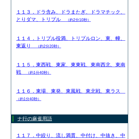
１１３．ドラ含み、ドラまたぎ、ドラマチック、
とりダマ、トリプル
（約2分10秒）
１１４．トリプル役満、トリプルロン、東、幢、
東返り
（約2分20秒）
１１５．東西戦、東家、東東戦、東南西北、東南
戦
（約1分40秒）
１１６．東場、東発、東風戦、東北戦、東ラス
（約1分40秒）
ナ行の麻雀用語
１１７．中絞り、流し満貫、中付け、中抜き、中