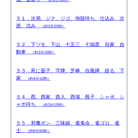
５１．次局、ジク、ジゴ、地獄待ち、仕込み、次
巡、沈み
（約3分20秒）
５２．下ヅモ、下山、七五三、七福星、自家、自
動車
（約3分10秒）
５３．死に面子、字牌、芝棒、自風牌、絞る、下
家
（約4分10秒）
５４．西、西家、西入、西場、骰子、シャボ、シ
ャボ待ち
（約3分10秒）
５５．邪魔ポン、三味線、雀鬼会、雀ゴロ、雀
士
（約6分50秒）