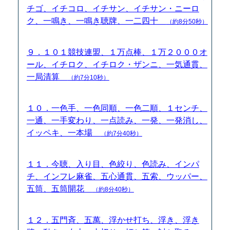
チゴ、イチコロ、イチサン、イチサン・ニーロ
ク、一鳴き、一鳴き聴牌、一二四十
（約8分50秒）
９．１０１競技連盟、１万点棒、１万２０００オ
ール、イチロク、イチロク・ザンニ、一気通貫、
一局清算
（約7分10秒）
１０．一色手、一色同順、一色二順、１センチ、
一通、一手変わり、一点読み、一発、一発消し、
イッペキ、一本場
（約7分40秒）
１１．今聴、入り目、色絞り、色読み、インパ
チ、インフレ麻雀、五心通貫、五索、ウッパー、
五筒、五筒開花
（約8分40秒）
１２．五門斉、五萬、浮かせ打ち、浮き、浮き