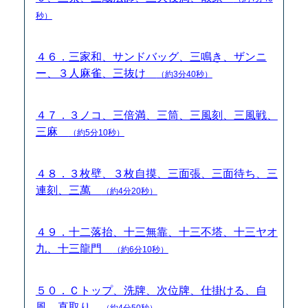
秒）
４６．三家和、サンドバッグ、三鳴き、ザンニ
ー、３人麻雀、三抜け
（約3分40秒）
４７．３ノコ、三倍満、三筒、三風刻、三風戦、
三麻
（約5分10秒）
４８．３枚壁、３枚自摸、三面張、三面待ち、三
連刻、三萬
（約4分20秒）
４９．十二落抬、十三無靠、十三不塔、十三ヤオ
九、十三龍門
（約6分10秒）
５０．Ｃトップ、洗牌、次位牌、仕掛ける、自
風、直取り
（約4分50秒）