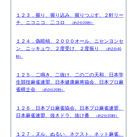
１２３．握り、握り込み、握りつぶす、２軒リー
チ、ニコニコ、二コロ
（約2分20秒）
１２４．偽暗槓、２０００オール、ニセンヨンセ
ン、ニッキュウ、２度受け、２度振り
（約2分40
秒）
１２５．二鳴き、二抜け、二の二の天和、日本学
生競技麻雀連盟、日本健康麻将協会、日本プロ麻
雀棋士会
（約3分20秒）
１２６．日本プロ麻雀協会、日本プロ麻雀連盟、
日本麻雀連盟、抜きドラ、抜け番
（約2分20秒）
１２７．ヌル、ぬるい、ネクスト、ネット麻雀、