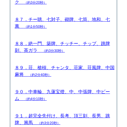
ク
（約3分20秒）
８７．チー聴、七対子、砌牌、七筒、地和、七
萬
（約1分50秒）
８８．絶一門、築牌、チッチー、チップ、跳牌
刻、茶ガラ
（約3分30秒）
８９．荘、槍槓、チャンタ、荘家、荘風牌、中国
麻将
（約2分40秒）
９０．中車輪、九蓮宝燈、中、中張牌、中ビー
ム
（約4分10秒）
９１．超完全先付け、長考、頂三刻、長男、跳
牌、籌馬
（約3分20秒）