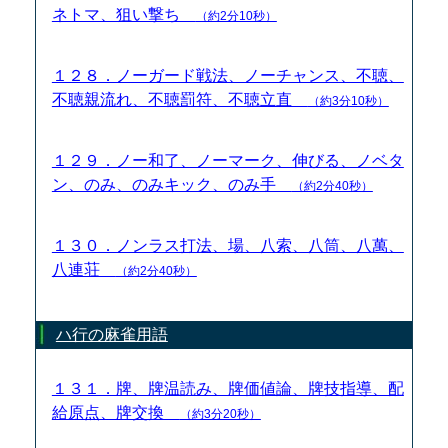
ネトマ、狙い撃ち
（約2分10秒）
１２８．ノーガード戦法、ノーチャンス、不聴、
不聴親流れ、不聴罰符、不聴立直
（約3分10秒）
１２９．ノー和了、ノーマーク、伸びる、ノベタ
ン、のみ、のみキック、のみ手
（約2分40秒）
１３０．ノンラス打法、場、八索、八筒、八萬、
八連荘
（約2分40秒）
ハ行の麻雀用語
１３１．牌、牌温読み、牌価値論、牌技指導、配
給原点、牌交換
（約3分20秒）