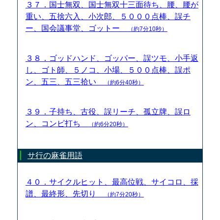
３７．国士無双、国士無双十三面待ち、腰、腰が
重い、五捨六入、小次郎、５０００点棒、誤チ
ー、国会議事堂、ゴットー
（約7分10秒）
３８．ゴッドハンド、ゴッパー、誤ツモ、小手返
し、ゴト師、５ノコ、小場、５００点棒、誤ポ
ン、五三、五三拾い
（約6分40秒）
３９．子持ち、古役、誤リーチ、孤立牌、誤ロ
ン、コンビ打ち
（約6分20秒）
サ行の麻雀用語
４０．サイクルヒット、最高位戦、サイコロ、採
譜、最終形、先切り
（約7分20秒）