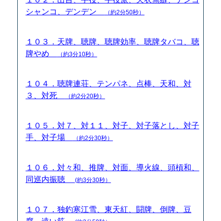
シャンコ、デンデン
（約2分50秒）
１０３．天牌、聴牌、聴牌効率、聴牌タバコ、聴
牌やめ
（約3分10秒）
１０４．聴牌連荘、テンパネ、点棒、天和、対
３、対死
（約2分20秒）
１０５．対７、対１１、対子、対子落とし、対子
手、対子場
（約2分30秒）
１０６．対々和、推牌、対面、導火線、頭槓和、
同巡内振聴
(約3分30秒）
１０７．独釣寒江雪、東天紅、闘牌、倒牌、豆