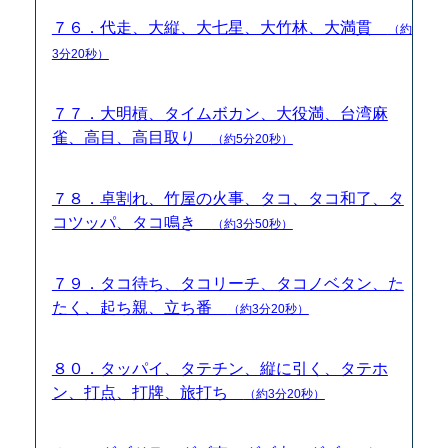
７６．代走、大縦、大七星、大竹林、大満貫
（約
3分20秒）
７７．大明槓、タイムボカン、大役満、台湾麻
雀、高目、高目取り
（約5分20秒）
７８．卓割れ、竹屋の火事、タコ、タコ和了、タ
コツッパ、タコ鳴き
（約3分50秒）
７９．タコ待ち、タコリーチ、タコノベタン、た
たく、起ち親、立ち番
（約3分20秒）
８０．タッパイ、タテチン、縦に引く、タテホ
ン、打点、打牌、旅打ち
（約3分20秒）