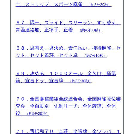
士、ストリップ、スポーツ麻雀
（約3分20秒）
６７．隅一、スライド、スリーラン、すり替え、
青函連絡船、正準手、正着
（約4分30秒）
６８．席替え、席決め、責任払い、接待麻雀、セ
ット、セット雀荘、セット卓
（約7分10秒）
６９．攻める、１０００オール、全欠け、疝気
筋、宣言ドラ、宣言牌
（約3分30秒）
７０．全国麻雀業組合総連合会、全国麻雀段位審
査会、全自動卓、先制リーチ、全体牌譜、全体
役
（約5分20秒）
７１．選択和了り、全荘、尖張牌、全ツッパ、１