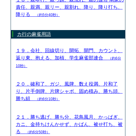
責任、親満、親リー、親割れ、降り、降り打ち、
降りる
（約5分40秒）
カ行の麻雀用語
１９．会社、回線切り、開拓、開門、カウント、
返り東、抱える、加槓、学生麻雀部連合
（約6分
10秒）
２０．確和了、ガジ、風牌、数え役満、片和了
り、片手倒牌、片牌シャボ、固め積み、勝ち頭、
勝ち組
（約6分10秒）
２１．勝ち逃げ、勝ち分、花鳥風月、かっぱぎ、
カニ、金持ちけんかせず、かばん、被せ打ち、被
る
（約6分50秒）