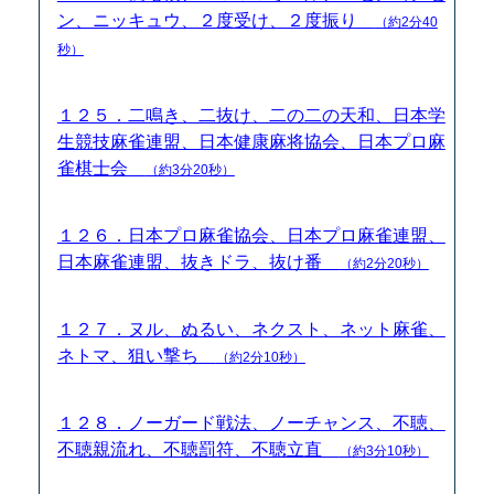
ン、ニッキュウ、２度受け、２度振り
（約2分40
秒）
１２５．二鳴き、二抜け、二の二の天和、日本学
生競技麻雀連盟、日本健康麻将協会、日本プロ麻
雀棋士会
（約3分20秒）
１２６．日本プロ麻雀協会、日本プロ麻雀連盟、
日本麻雀連盟、抜きドラ、抜け番
（約2分20秒）
１２７．ヌル、ぬるい、ネクスト、ネット麻雀、
ネトマ、狙い撃ち
（約2分10秒）
１２８．ノーガード戦法、ノーチャンス、不聴、
不聴親流れ、不聴罰符、不聴立直
（約3分10秒）