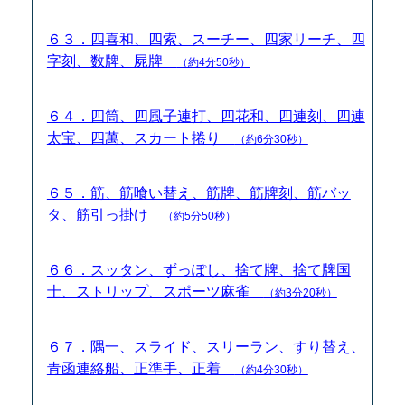
６３．四喜和、四索、スーチー、四家リーチ、四
字刻、数牌、屍牌
（約4分50秒）
６４．四筒、四風子連打、四花和、四連刻、四連
太宝、四萬、スカート捲り
（約6分30秒）
６５．筋、筋喰い替え、筋牌、筋牌刻、筋バッ
タ、筋引っ掛け
（約5分50秒）
６６．スッタン、ずっぽし、捨て牌、捨て牌国
士、ストリップ、スポーツ麻雀
（約3分20秒）
６７．隅一、スライド、スリーラン、すり替え、
青函連絡船、正準手、正着
（約4分30秒）