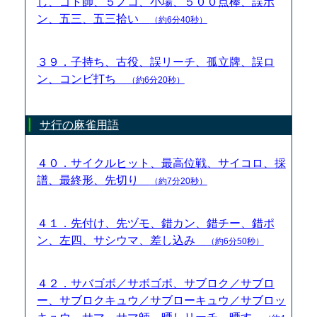
し、ゴト師、５ノコ、小場、５００点棒、誤ポ
ン、五三、五三拾い
（約6分40秒）
３９．子持ち、古役、誤リーチ、孤立牌、誤ロ
ン、コンビ打ち
（約6分20秒）
サ行の麻雀用語
４０．サイクルヒット、最高位戦、サイコロ、採
譜、最終形、先切り
（約7分20秒）
４１．先付け、先ヅモ、錯カン、錯チー、錯ポ
ン、左四、サシウマ、差し込み
（約6分50秒）
４２．サバゴボ／サボゴボ、サブロク／サブロ
ー、サブロクキュウ／サブローキュウ／サブロッ