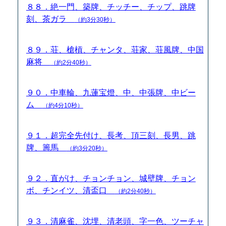
８８．絶一門、築牌、チッチー、チップ、跳牌
刻、茶ガラ
（約3分30秒）
８９．荘、槍槓、チャンタ、荘家、荘風牌、中国
麻将
（約2分40秒）
９０．中車輪、九蓮宝燈、中、中張牌、中ビー
ム
（約4分10秒）
９１．超完全先付け、長考、頂三刻、長男、跳
牌、籌馬
（約3分20秒）
９２．直がけ、チョンチョン、城壁牌、チョン
ボ、チンイツ、清盃口
（約2分40秒）
９３．清麻雀、沈埋、清老頭、字一色、ツーチャ