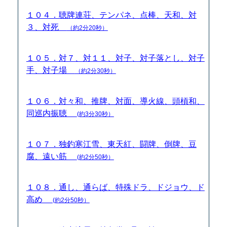
１０４．聴牌連荘、テンパネ、点棒、天和、対
３、対死
（約2分20秒）
１０５．対７、対１１、対子、対子落とし、対子
手、対子場
（約2分30秒）
１０６．対々和、推牌、対面、導火線、頭槓和、
同巡内振聴
(約3分30秒）
１０７．独釣寒江雪、東天紅、闘牌、倒牌、豆
腐、遠い筋
(約2分50秒）
１０８．通し、通らば、特殊ドラ、ドジョウ、ド
高め
(約2分50秒）