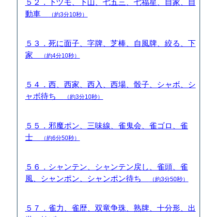
５２．下ヅモ、下山、七五三、七福星、自家、自
動車
（約3分10秒）
５３．死に面子、字牌、芝棒、自風牌、絞る、下
家
（約4分10秒）
５４．西、西家、西入、西場、骰子、シャボ、シ
ャボ待ち
（約3分10秒）
５５．邪魔ポン、三味線、雀鬼会、雀ゴロ、雀
士
（約6分50秒）
５６．シャンテン、シャンテン戻し、雀頭、雀
風、シャンポン、シャンポン待ち
（約3分50秒）
５７．雀力、雀歴、双竜争珠、熟牌、十分形、出