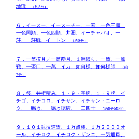
地獄
（約8分）
６．イースー、イースーチー、一索、一色三順、
一色同順、一色四順、井圏、イーチャパオ、一
荘、一荘戦、イートン
（約8分）
７．一筒摸月／一筒撈月、１翻縛り、一筒、一風
戦、一盃口、一萬、イカ、如何様、如何様師
（約
7分）
８．筏、井桁積み、１・９・字牌、１・９牌、イ
チゴ、イチコロ、イチサン、イチサン・ニーロ
ク、一鳴き、一鳴き聴牌、一二四十
（約8分50秒）
９．１０１競技連盟、１万点棒、１万２０００オ
ール、イチロク、イチロク・ザンニ、一気通貫、