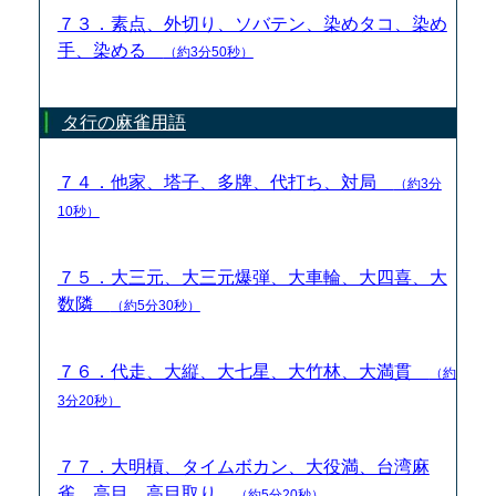
７３．素点、外切り、ソバテン、染めタコ、染め
手、染める
（約3分50秒）
タ行の麻雀用語
７４．他家、塔子、多牌、代打ち、対局
（約3分
10秒）
７５．大三元、大三元爆弾、大車輪、大四喜、大
数隣
（約5分30秒）
７６．代走、大縦、大七星、大竹林、大満貫
（約
3分20秒）
７７．大明槓、タイムボカン、大役満、台湾麻
雀、高目、高目取り
（約5分20秒）