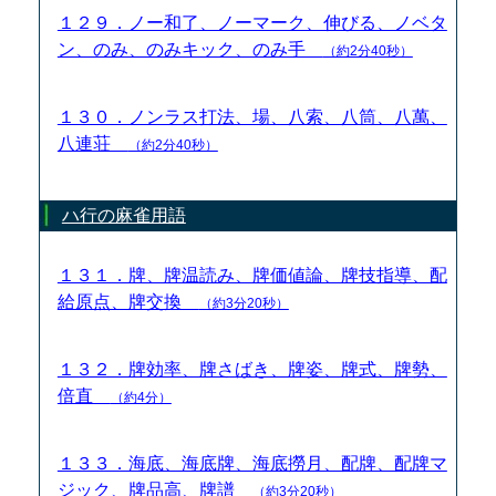
１２９．ノー和了、ノーマーク、伸びる、ノベタ
ン、のみ、のみキック、のみ手
（約2分40秒）
１３０．ノンラス打法、場、八索、八筒、八萬、
八連荘
（約2分40秒）
ハ行の麻雀用語
１３１．牌、牌温読み、牌価値論、牌技指導、配
給原点、牌交換
（約3分20秒）
１３２．牌効率、牌さばき、牌姿、牌式、牌勢、
倍直
（約4分）
１３３．海底、海底牌、海底撈月、配牌、配牌マ
ジック、牌品高、牌譜
（約3分20秒）