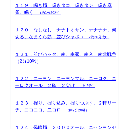
１１９．鳴き槓、鳴きタコ、鳴きタン、鳴き麻
雀、鳴く
（約1分20秒）
１２０．なしなし、ナナトオサン、ナナナナ、何
切る、なまくら筋、並びシャボ（
2約20分 秒）
１２１．並びバッタ、南、南家、南入、南北戦争
（2分10秒）
１２２．ニーヨン、ニーヨンマル、ニーロク、ニ
ーロクオール、２確、２欠け
（約2分）
１２３．握り、握り込み、握りつぶす、２軒リー
チ、ニコニコ、二コロ
（約2分20秒）
１２４．偽暗槓、２０００オール、ニセンヨンセ