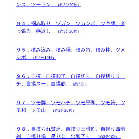
ンス、ツーラン
（約3分20秒）
９４．掴み取り、ヅガン、ツカンポ、ツキ牌、突
っ張る、燕返し
（約3分20秒）
９５．積み込み、積み場、積み符、積み棒、ツメ
シボ
（約2分10秒）
９６．自摸、自摸和了、自摸切り、自摸切りリー
チ、自摸スー、自摸筋
（約2分）
９７．ツモ牌、ツモハチ、ツモ平和、ツモ符、ツ
モ和、ツモ山
（約2分20秒）
９８．自摸られ貧乏、自摸り三暗刻、自摸り四暗
刻、自摸り損、吊り芸、出和了り
（約3分10秒）