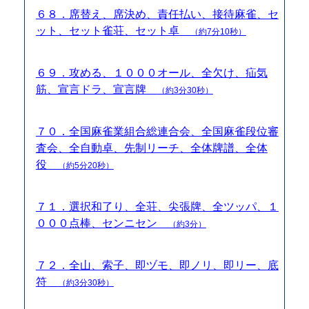
６８．席替え、席決め、責任払い、接待麻雀、セ
ット、セット雀荘、セット卓
（約7分10秒）
６９．攻める、１０００オール、全欠け、疝気
筋、宣言ドラ、宣言牌
（約3分30秒）
７０．全国麻雀業組合総連合会、全国麻雀段位審
査会、全自動卓、先制リーチ、全体牌譜、全体
役
（約5分20秒）
７１．選択和了り、全荘、尖張牌、全ツッパ、１
０００点棒、センニセン
（約3分）
７２．全山、索子、即ヅモ、即ノリ、即リー、底
符
（約3分30秒）