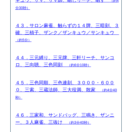
キュウ、サマ、サマ師、晒しリーチ、晒す
（約4
分30秒）
４３．サロン麻雀、触らずの１４牌、三暗刻、３
確、三槓子、ザンク／ザンキュウ／サンキュウ
（約5分）
４４．三元縛り、三元牌、三軒リーチ、サンコ
ロ、三向聴、三色同刻
（約6分10秒）
４５．三色同順、三色連刻、３０００・６００
０、三索、三蔵法師、三大役満、散家
（約4分40
秒）
４６．三家和、サンドバッグ、三鳴き、ザンニ
ー、３人麻雀、三抜け
（約3分40秒）