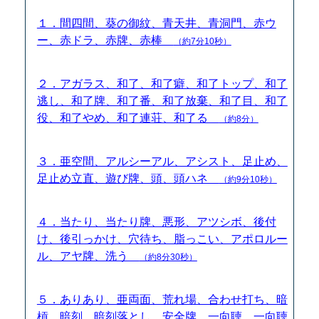
１．間四間、葵の御紋、青天井、青洞門、赤ウ
ー、赤ドラ、赤牌、赤棒
（約7分10秒）
２．アガラス、和了、和了癖、和了トップ、和了
逃し、和了牌、和了番、和了放棄、和了目、和了
役、和了やめ、和了連荘、和了る
（約8分）
３．亜空間、アルシーアル、アシスト、足止め、
足止め立直、遊び牌、頭、頭ハネ
（約9分10秒）
４．当たり、当たり牌、悪形、アツシボ、後付
け、後引っかけ、穴待ち、脂っこい、アポロルー
ル、アヤ牌、洗う
（約8分30秒）
５．ありあり、亜両面、荒れ場、合わせ打ち、暗
槓、暗刻、暗刻落とし、安全牌、一向聴、一向聴