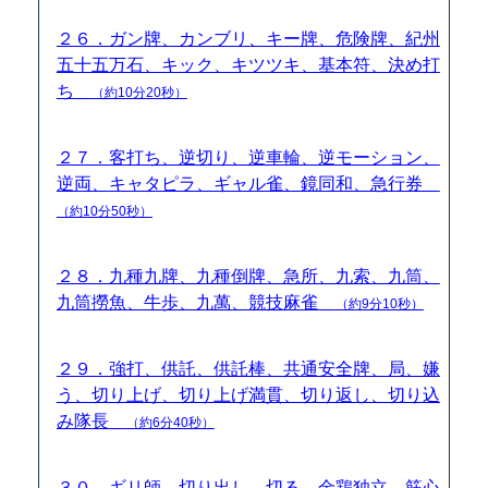
２６．ガン牌、カンブリ、キー牌、危険牌、紀州
五十五万石、キック、キツツキ、基本符、決め打
ち
（約10分20秒）
２７．客打ち、逆切り、逆車輪、逆モーション、
逆両、キャタピラ、ギャル雀、鏡同和、急行券
（約10分50秒）
２８．九種九牌、九種倒牌、急所、九索、九筒、
九筒撈魚、牛歩、九萬、競技麻雀
（約9分10秒）
２９．強打、供託、供託棒、共通安全牌、局、嫌
う、切り上げ、切り上げ満貫、切り返し、切り込
み隊長
（約6分40秒）
３０．ギリ師、切り出し、切る、金鶏独立、筋心