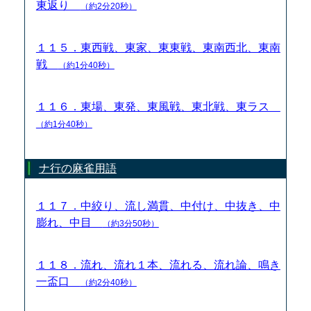
東返り
（約2分20秒）
１１５．東西戦、東家、東東戦、東南西北、東南
戦
（約1分40秒）
１１６．東場、東発、東風戦、東北戦、東ラス
（約1分40秒）
ナ行の麻雀用語
１１７．中絞り、流し満貫、中付け、中抜き、中
膨れ、中目
（約3分50秒）
１１８．流れ、流れ１本、流れる、流れ論、鳴き
一盃口
（約2分40秒）