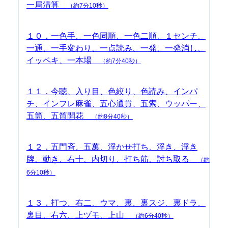
一局清算
（約7分10秒）
１０．一色手、一色同順、一色二順、１センチ、
一通、一手変わり、一点読み、一発、一発消し、
イッペキ、一本場
（約7分40秒）
１１．今聴、入り目、色絞り、色読み、インパ
チ、インフレ麻雀、五心通貫、五索、ウッパー、
五筒、五筒開花
（約8分40秒）
１２．五門斉、五萬、浮かせ打ち、浮き、浮き
牌、動き、右十、内切り、打ち筋、討ち取る
（約
6分10秒）
１３．打つ、右二、ウマ、裏、裏スジ、裏ドラ、
裏目、右六、上ヅモ、上山
（約6分40秒）