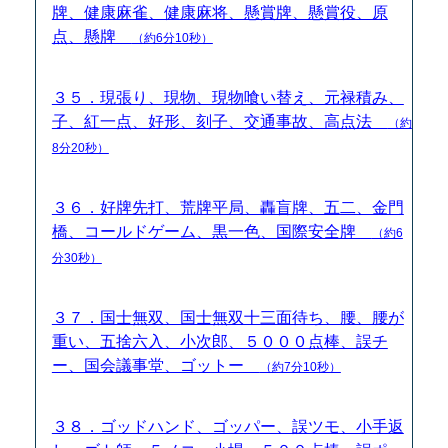
牌、健康麻雀、健康麻将、懸賞牌、懸賞役、原
点、懸牌
（約6分10秒）
３５．現張り、現物、現物喰い替え、元禄積み、
子、紅一点、好形、刻子、交通事故、高点法
（約
8分20秒）
３６．好牌先打、荒牌平局、轟盲牌、五二、金門
橋、コールドゲーム、黒一色、国際安全牌
（約6
分30秒）
３７．国士無双、国士無双十三面待ち、腰、腰が
重い、五捨六入、小次郎、５０００点棒、誤チ
ー、国会議事堂、ゴットー
（約7分10秒）
３８．ゴッドハンド、ゴッパー、誤ツモ、小手返