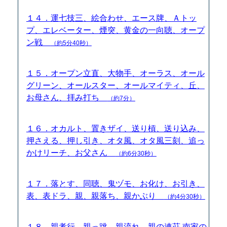
１４．運七技三、絵合わせ、エース牌、Ａトッ
プ、エレベーター、煙突、黄金の一向聴、オープ
ン戦
（約5分40秒）
１５．オープン立直、大物手、オーラス、オール
グリーン、オールスター、オールマイティ、丘、
お母さん、拝み打ち
（約7分）
１６．オカルト、置きザイ、送り槓、送り込み、
押さえる、押し引き、オタ風、オタ風三刻、追っ
かけリーチ、お父さん
（約6分30秒）
１７．落とす、同聴、鬼ヅモ、お化け、お引き、
表、表ドラ、親、親落ち、親かぶり
（約4分30秒）
１８．親孝行、親っ跳、親流れ、親の連荘 南家の