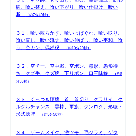
牌、喰い替え、喰い下がり、喰い仕掛け、喰い
断
（約7分40秒）
３１．喰い散らかす、喰いっぱぐれ、喰い取り、
喰い直し、喰い流す、喰い伸ばし、喰い平和、喰
う、空カン、偶然役
（約10分20秒）
３２．空チー、空中戦、空ポン、愚形、愚形待
ち、クズ手、クズ牌、下りポン、口三味線
（約5
分50秒）
３３．くっつき聴牌、首、首切り、グラサイ、ク
ルクルチャンス、黒棒、軍旗、クンロク、形聴・
形式聴牌
（約5分50秒）
３４．ゲームメイク、激ツモ、毛ジラミ、ゲタ