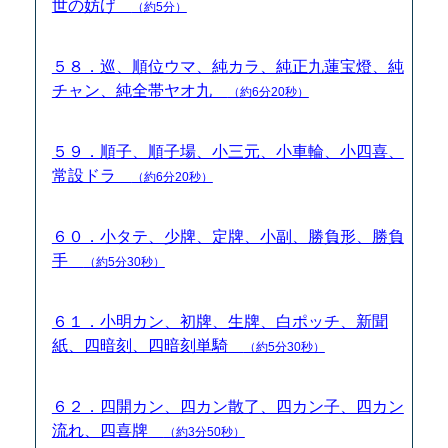
世の妨げ
（約5分）
５８．巡、順位ウマ、純カラ、純正九蓮宝燈、純
チャン、純全帯ヤオ九
（約6分20秒）
５９．順子、順子場、小三元、小車輪、小四喜、
常設ドラ
（約6分20秒）
６０．小タテ、少牌、定牌、小副、勝負形、勝負
手
（約5分30秒）
６１．小明カン、初牌、生牌、白ポッチ、新聞
紙、四暗刻、四暗刻単騎
（約5分30秒）
６２．四開カン、四カン散了、四カン子、四カン
流れ、四喜牌
（約3分50秒）