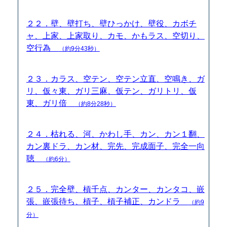
２２．壁、壁打ち、壁ひっかけ、壁役、カボチ
ャ、上家、上家取り、カモ、かもラス、空切り、
空行為
（約9分43秒）
２３．カラス、空テン、空テン立直、空鳴き、ガ
リ、仮々東、ガリ三麻、仮テン、ガリトリ、仮
東、ガリ倍
（約8分28秒）
２４．枯れる、河、かわし手、カン、カン１翻、
カン裏ドラ、カン材、完先、完成面子、完全一向
聴
（約6分）
２５．完全壁、槓千点、カンター、カンタコ、嵌
張、嵌張待ち、槓子、槓子補正、カンドラ
（約9
分）