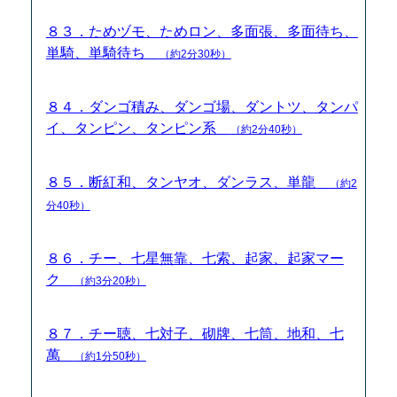
８３．ためヅモ、ためロン、多面張、多面待ち、
単騎、単騎待ち
（約2分30秒）
８４．ダンゴ積み、ダンゴ場、ダントツ、タンパ
イ、タンピン、タンピン系
（約2分40秒）
８５．断紅和、タンヤオ、ダンラス、単龍
（約2
分40秒）
８６．チー、七星無靠、七索、起家、起家マー
ク
（約3分20秒）
８７．チー聴、七対子、砌牌、七筒、地和、七
萬
（約1分50秒）