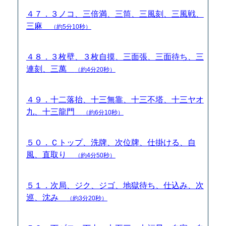
４７．３ノコ、三倍満、三筒、三風刻、三風戦、
三麻
（約5分10秒）
４８．３枚壁、３枚自摸、三面張、三面待ち、三
連刻、三萬
（約4分20秒）
４９．十二落抬、十三無靠、十三不塔、十三ヤオ
九、十三龍門
（約6分10秒）
５０．Ｃトップ、洗牌、次位牌、仕掛ける、自
風、直取り
（約4分50秒）
５１．次局、ジク、ジゴ、地獄待ち、仕込み、次
巡、沈み
（約3分20秒）