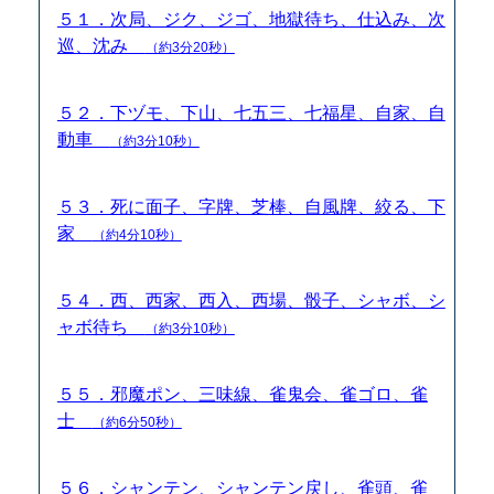
５１．次局、ジク、ジゴ、地獄待ち、仕込み、次
巡、沈み
（約3分20秒）
５２．下ヅモ、下山、七五三、七福星、自家、自
動車
（約3分10秒）
５３．死に面子、字牌、芝棒、自風牌、絞る、下
家
（約4分10秒）
５４．西、西家、西入、西場、骰子、シャボ、シ
ャボ待ち
（約3分10秒）
５５．邪魔ポン、三味線、雀鬼会、雀ゴロ、雀
士
（約6分50秒）
５６．シャンテン、シャンテン戻し、雀頭、雀