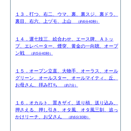
１３．打つ、右二、ウマ、裏、裏スジ、裏ドラ、
裏目、右六、上ヅモ、上山
（約6分40秒）
１４．運七技三、絵合わせ、エース牌、Ａトッ
プ、エレベーター、煙突、黄金の一向聴、オープ
ン戦
（約5分40秒）
１５．オープン立直、大物手、オーラス、オール
グリーン、オールスター、オールマイティ、丘、
お母さん、拝み打ち
（約7分）
１６．オカルト、置きザイ、送り槓、送り込み、
押さえる、押し引き、オタ風、オタ風三刻、追っ
かけリーチ、お父さん
（約6分30秒）