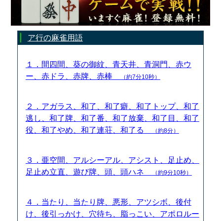
ア行の麻雀用語
１．間四間、葵の御紋、青天井、青洞門、赤ウ
ー、赤ドラ、赤牌、赤棒
（約7分10秒）
２．アガラス、和了、和了癖、和了トップ、和了
逃し、和了牌、和了番、和了放棄、和了目、和了
役、和了やめ、和了連荘、和了る
（約8分）
３．亜空間、アルシーアル、アシスト、足止め、
足止め立直、遊び牌、頭、頭ハネ
（約9分10秒）
４．当たり、当たり牌、悪形、アツシボ、後付
け、後引っかけ、穴待ち、脂っこい、アポロルー