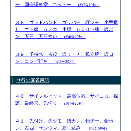
ー、国会議事堂、ゴットー
（約7分10秒）
３８．ゴッドハンド、ゴッパー、誤ツモ、小手返
し、ゴト師、５ノコ、小場、５００点棒、誤ポ
ン、五三、五三拾い
（約6分40秒）
３９．子持ち、古役、誤リーチ、孤立牌、誤ロ
ン、コンビ打ち
（約6分20秒）
サ行の麻雀用語
４０．サイクルヒット、最高位戦、サイコロ、採
譜、最終形、先切り
（約7分20秒）
４１．先付け、先ヅモ、錯カン、錯チー、錯ポ
ン、左四、サシウマ、差し込み
（約6分50秒）