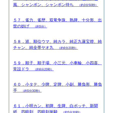
風、シャンポン、シャンポン待ち
（約3分50秒）
５７．雀力、雀歴、双竜争珠、熟牌、十分形、出
世の妨げ
（約5分）
５８．巡、順位ウマ、純カラ、純正九蓮宝燈、純
チャン、純全帯ヤオ九
（約6分20秒）
５９．順子、順子場、小三元、小車輪、小四喜、
常設ドラ
（約6分20秒）
６０．小タテ、少牌、定牌、小副、勝負形、勝負
手
（約5分30秒）
６１．小明カン、初牌、生牌、白ポッチ、新聞
紙、四暗刻、四暗刻単騎
（約5分30秒）