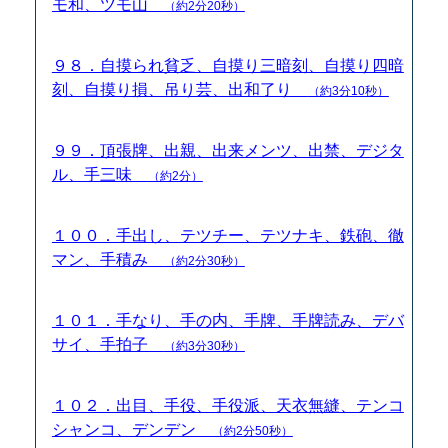
モ和、ツモ山
（約2分20秒）
９８．自摸られ貧乏、自摸り三暗刻、自摸り四暗
刻、自摸り損、吊り芸、出和了り
（約3分10秒）
９９．頂張牌、出親、出来メンツ、出禁、デジタ
ル、手三味
（約2分）
１００．手出し、テツチー、テツナキ、鉄砲、徹
マン、手積み
（約2分30秒）
１０１．手なり、手の内、手牌、手牌読み、デバ
サイ、手拍子
（約3分30秒）
１０２．出目、手役、手役派、天衣無縫、テンコ
シャンコ、デンデン
（約2分50秒）