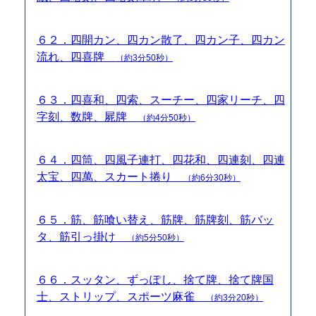
６２．四開カン、四カン散了、四カン子、四カン
流れ、四喜牌
（約3分50秒）
６３．四喜和、四索、スーチー、四家リーチ、四
字刻、数牌、屍牌
（約4分50秒）
６４．四筒、四風子連打、四花和、四連刻、四連
太宝、四萬、スカート捲り
（約6分30秒）
６５．筋、筋喰い替え、筋牌、筋牌刻、筋バッ
タ、筋引っ掛け
（約5分50秒）
６６．スッタン、ずっぽし、捨て牌、捨て牌国
士、ストリップ、スポーツ麻雀
（約3分20秒）