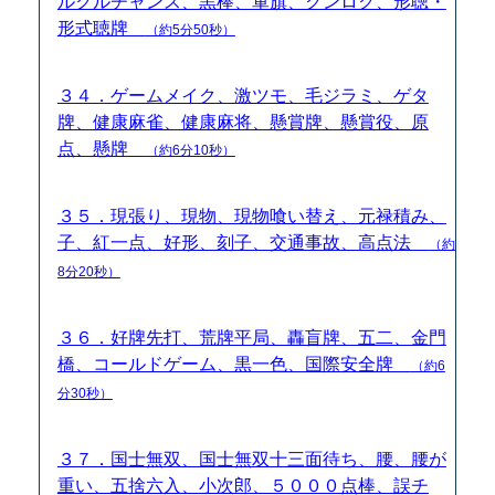
ルクルチャンス、黒棒、軍旗、クンロク、形聴・
形式聴牌
（約5分50秒）
３４．ゲームメイク、激ツモ、毛ジラミ、ゲタ
牌、健康麻雀、健康麻将、懸賞牌、懸賞役、原
点、懸牌
（約6分10秒）
３５．現張り、現物、現物喰い替え、元禄積み、
子、紅一点、好形、刻子、交通事故、高点法
（約
8分20秒）
３６．好牌先打、荒牌平局、轟盲牌、五二、金門
橋、コールドゲーム、黒一色、国際安全牌
（約6
分30秒）
３７．国士無双、国士無双十三面待ち、腰、腰が
重い、五捨六入、小次郎、５０００点棒、誤チ