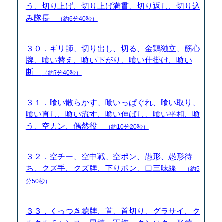
う、切り上げ、切り上げ満貫、切り返し、切り込
み隊長
（約6分40秒）
３０．ギリ師、切り出し、切る、金鶏独立、筋心
牌、喰い替え、喰い下がり、喰い仕掛け、喰い
断
（約7分40秒）
３１．喰い散らかす、喰いっぱぐれ、喰い取り、
喰い直し、喰い流す、喰い伸ばし、喰い平和、喰
う、空カン、偶然役
（約10分20秒）
３２．空チー、空中戦、空ポン、愚形、愚形待
ち、クズ手、クズ牌、下りポン、口三味線
（約5
分50秒）
３３．くっつき聴牌、首、首切り、グラサイ、ク