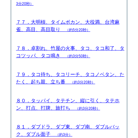
3分20秒）
７７．大明槓、タイムボカン、大役満、台湾麻
雀、高目、高目取り
（約5分20秒）
７８．卓割れ、竹屋の火事、タコ、タコ和了、タ
コツッパ、タコ鳴き
（約3分50秒）
７９．タコ待ち、タコリーチ、タコノベタン、た
たく、起ち親、立ち番
（約3分20秒）
８０．タッパイ、タテチン、縦に引く、タテホ
ン、打点、打牌、旅打ち
（約3分20秒）
８１．ダブドラ、ダブ東、ダブ南、ダブルバッ
ク、ダブル面子
（約3分）