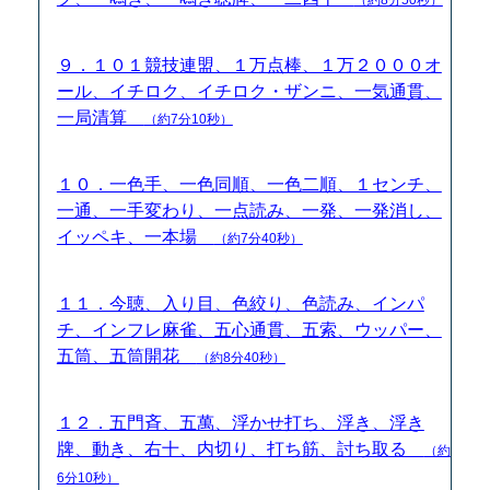
９．１０１競技連盟、１万点棒、１万２０００オ
ール、イチロク、イチロク・ザンニ、一気通貫、
一局清算
（約7分10秒）
１０．一色手、一色同順、一色二順、１センチ、
一通、一手変わり、一点読み、一発、一発消し、
イッペキ、一本場
（約7分40秒）
１１．今聴、入り目、色絞り、色読み、インパ
チ、インフレ麻雀、五心通貫、五索、ウッパー、
五筒、五筒開花
（約8分40秒）
１２．五門斉、五萬、浮かせ打ち、浮き、浮き
牌、動き、右十、内切り、打ち筋、討ち取る
（約
6分10秒）