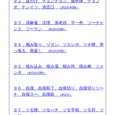
９２．直がけ、チョンチョン、城壁牌、チョン
ボ、チンイツ、清盃口
（約2分40秒）
９３．清麻雀、沈埋、清老頭、字一色、ツーチャ
ンス、ツーラン
（約3分20秒）
９４．掴み取り、ヅガン、ツカンポ、ツキ牌、突
っ張る、燕返し
（約3分20秒）
９５．積み込み、積み場、積み符、積み棒、ツメ
シボ
（約2分10秒）
９６．自摸、自摸和了、自摸切り、自摸切りリー
チ、自摸スー、自摸筋
（約2分）
９７．ツモ牌、ツモハチ、ツモ平和、ツモ符、ツ