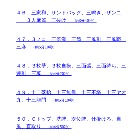
４６．三家和、サンドバッグ、三鳴き、ザンニ
ー、３人麻雀、三抜け
（約3分40秒）
４７．３ノコ、三倍満、三筒、三風刻、三風戦、
三麻
（約5分10秒）
４８．３枚壁、３枚自摸、三面張、三面待ち、三
連刻、三萬
（約4分20秒）
４９．十二落抬、十三無靠、十三不塔、十三ヤオ
九、十三龍門
（約6分10秒）
５０．Ｃトップ、洗牌、次位牌、仕掛ける、自
風、直取り
（約4分50秒）