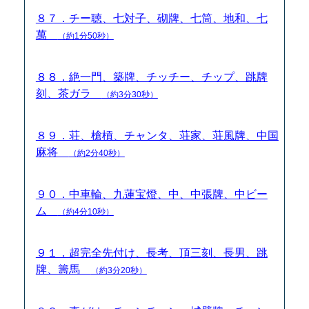
８７．チー聴、七対子、砌牌、七筒、地和、七
萬
（約1分50秒）
８８．絶一門、築牌、チッチー、チップ、跳牌
刻、茶ガラ
（約3分30秒）
８９．荘、槍槓、チャンタ、荘家、荘風牌、中国
麻将
（約2分40秒）
９０．中車輪、九蓮宝燈、中、中張牌、中ビー
ム
（約4分10秒）
９１．超完全先付け、長考、頂三刻、長男、跳
牌、籌馬
（約3分20秒）