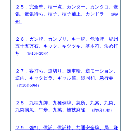
２５．完全壁、槓千点、カンター、カンタコ、嵌
張、嵌張待ち、槓子、槓子補正、カンドラ
（約9
分）
２６．ガン牌、カンブリ、キー牌、危険牌、紀州
五十五万石、キック、キツツキ、基本符、決め打
ち
（約10分20秒）
２７．客打ち、逆切り、逆車輪、逆モーション、
逆両、キャタピラ、ギャル雀、鏡同和、急行券
（約10分50秒）
２８．九種九牌、九種倒牌、急所、九索、九筒、
九筒撈魚、牛歩、九萬、競技麻雀
（約9分10秒）
２９．強打、供託、供託棒、共通安全牌、局、嫌