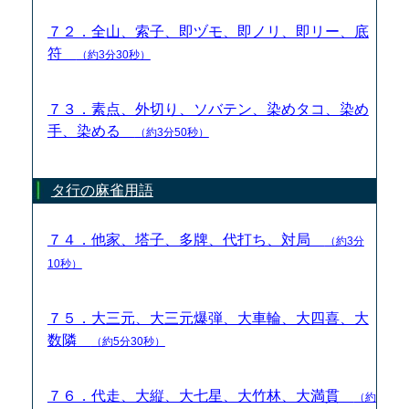
７２．全山、索子、即ヅモ、即ノリ、即リー、底
符
（約3分30秒）
７３．素点、外切り、ソバテン、染めタコ、染め
手、染める
（約3分50秒）
タ行の麻雀用語
７４．他家、塔子、多牌、代打ち、対局
（約3分
10秒）
７５．大三元、大三元爆弾、大車輪、大四喜、大
数隣
（約5分30秒）
７６．代走、大縦、大七星、大竹林、大満貫
（約