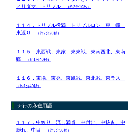
とりダマ、トリプル
（約2分10秒）
１１４．トリプル役満、トリプルロン、東、幢、
東返り
（約2分20秒）
１１５．東西戦、東家、東東戦、東南西北、東南
戦
（約1分40秒）
１１６．東場、東発、東風戦、東北戦、東ラス
（約1分40秒）
ナ行の麻雀用語
１１７．中絞り、流し満貫、中付け、中抜き、中
膨れ、中目
（約3分50秒）