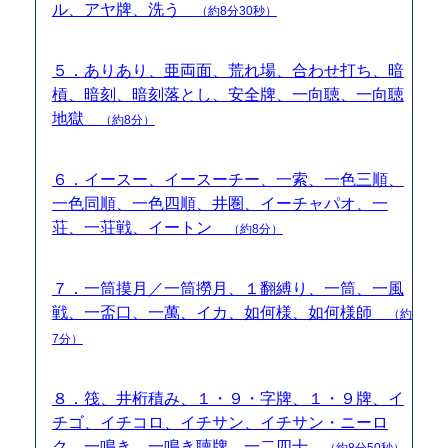
ル、アヤ牌、洗う
（約8分30秒）
５．ありあり、亜両面、荒れ場、合わせ打ち、暗
槓、暗刻、暗刻落とし、安全牌、一向聴、一向聴
地獄
（約8分）
６．イースー、イースーチー、一索、一色三順、
一色同順、一色四順、井圏、イーチャパオ、一
荘、一荘戦、イートン
（約8分）
７．一筒摸月／一筒撈月、１翻縛り、一筒、一風
戦、一盃口、一萬、イカ、如何様、如何様師
（約
7分）
８．筏、井桁積み、１・９・字牌、１・９牌、イ
チゴ、イチコロ、イチサン、イチサン・ニーロ
ク、一鳴き、一鳴き聴牌、一二四十
（約8分50秒）