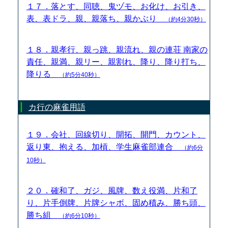
１７．落とす、同聴、鬼ヅモ、お化け、お引き、
表、表ドラ、親、親落ち、親かぶり
（約4分30秒）
１８．親孝行、親っ跳、親流れ、親の連荘 南家の
責任、親満、親リー、親割れ、降り、降り打ち、
降りる
（約5分40秒）
カ行の麻雀用語
１９．会社、回線切り、開拓、開門、カウント、
返り東、抱える、加槓、学生麻雀部連合
（約6分
10秒）
２０．確和了、ガジ、風牌、数え役満、片和了
り、片手倒牌、片牌シャボ、固め積み、勝ち頭、
勝ち組
（約6分10秒）