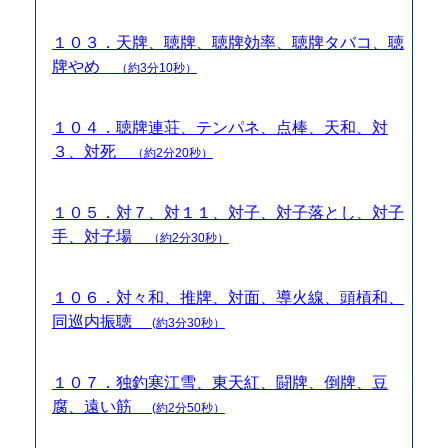
１０３．天牌、聴牌、聴牌効率、聴牌タバコ、聴
牌やめ
（約3分10秒）
１０４．聴牌連荘、テンパネ、点棒、天和、対
３、対死
（約2分20秒）
１０５．対７、対１１、対子、対子落とし、対子
手、対子場
（約2分30秒）
１０６．対々和、推牌、対面、導火線、頭槓和、
同巡内振聴
(約3分30秒）
１０７．独釣寒江雪、東天紅、闘牌、倒牌、豆
腐、遠い筋
(約2分50秒）