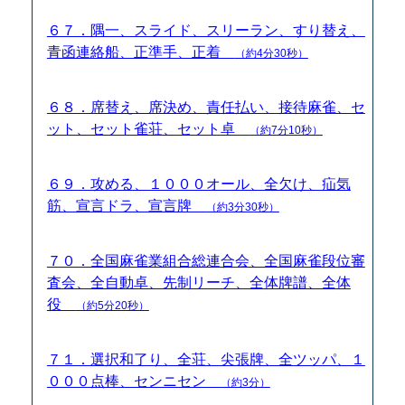
６７．隅一、スライド、スリーラン、すり替え、
青函連絡船、正準手、正着
（約4分30秒）
６８．席替え、席決め、責任払い、接待麻雀、セ
ット、セット雀荘、セット卓
（約7分10秒）
６９．攻める、１０００オール、全欠け、疝気
筋、宣言ドラ、宣言牌
（約3分30秒）
７０．全国麻雀業組合総連合会、全国麻雀段位審
査会、全自動卓、先制リーチ、全体牌譜、全体
役
（約5分20秒）
７１．選択和了り、全荘、尖張牌、全ツッパ、１
０００点棒、センニセン
（約3分）