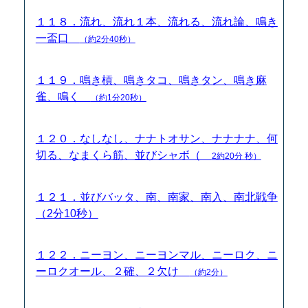
１１８．流れ、流れ１本、流れる、流れ論、鳴き
一盃口
（約2分40秒）
１１９．鳴き槓、鳴きタコ、鳴きタン、鳴き麻
雀、鳴く
（約1分20秒）
１２０．なしなし、ナナトオサン、ナナナナ、何
切る、なまくら筋、並びシャボ（
2約20分 秒）
１２１．並びバッタ、南、南家、南入、南北戦争
（2分10秒）
１２２．ニーヨン、ニーヨンマル、ニーロク、ニ
ーロクオール、２確、２欠け
（約2分）