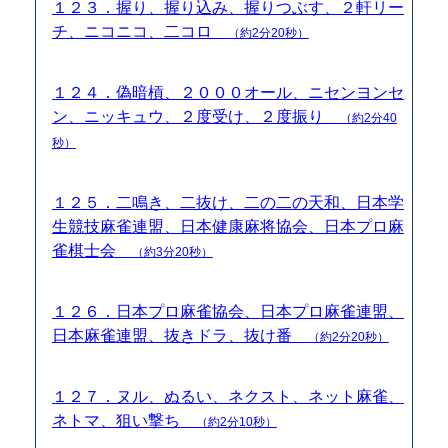
１２３．握り、握り込み、握りつぶす、２軒リー
チ、ニコニコ、二コロ
（約2分20秒）
１２４．偽暗槓、２０００オール、ニセンヨンセ
ン、ニッキュウ、２度受け、２度振り
（約2分40
秒）
１２５．二鳴き、二抜け、二の二の天和、日本学
生競技麻雀連盟、日本健康麻将協会、日本プロ麻
雀棋士会
（約3分20秒）
１２６．日本プロ麻雀協会、日本プロ麻雀連盟、
日本麻雀連盟、抜きドラ、抜け番
（約2分20秒）
１２７．ヌル、ぬるい、ネクスト、ネット麻雀、
ネトマ、狙い撃ち
（約2分10秒）