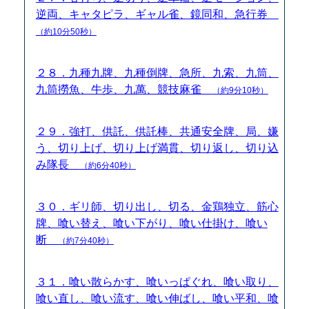
逆両、キャタピラ、ギャル雀、鏡同和、急行券
（約10分50秒）
２８．九種九牌、九種倒牌、急所、九索、九筒、
九筒撈魚、牛歩、九萬、競技麻雀
（約9分10秒）
２９．強打、供託、供託棒、共通安全牌、局、嫌
う、切り上げ、切り上げ満貫、切り返し、切り込
み隊長
（約6分40秒）
３０．ギリ師、切り出し、切る、金鶏独立、筋心
牌、喰い替え、喰い下がり、喰い仕掛け、喰い
断
（約7分40秒）
３１．喰い散らかす、喰いっぱぐれ、喰い取り、
喰い直し、喰い流す、喰い伸ばし、喰い平和、喰