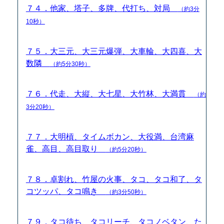
７４．他家、塔子、多牌、代打ち、対局
（約3分
10秒）
７５．大三元、大三元爆弾、大車輪、大四喜、大
数隣
（約5分30秒）
７６．代走、大縦、大七星、大竹林、大満貫
（約
3分20秒）
７７．大明槓、タイムボカン、大役満、台湾麻
雀、高目、高目取り
（約5分20秒）
７８．卓割れ、竹屋の火事、タコ、タコ和了、タ
コツッパ、タコ鳴き
（約3分50秒）
７９．タコ待ち、タコリーチ、タコノベタン、た