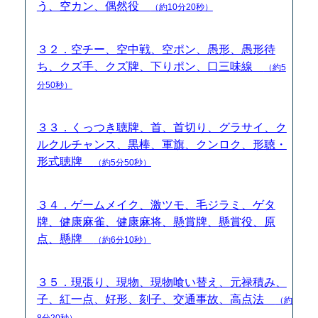
う、空カン、偶然役
（約10分20秒）
３２．空チー、空中戦、空ポン、愚形、愚形待
ち、クズ手、クズ牌、下りポン、口三味線
（約5
分50秒）
３３．くっつき聴牌、首、首切り、グラサイ、ク
ルクルチャンス、黒棒、軍旗、クンロク、形聴・
形式聴牌
（約5分50秒）
３４．ゲームメイク、激ツモ、毛ジラミ、ゲタ
牌、健康麻雀、健康麻将、懸賞牌、懸賞役、原
点、懸牌
（約6分10秒）
３５．現張り、現物、現物喰い替え、元禄積み、
子、紅一点、好形、刻子、交通事故、高点法
（約
8分20秒）