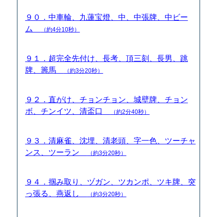
９０．中車輪、九蓮宝燈、中、中張牌、中ビー
ム
（約4分10秒）
９１．超完全先付け、長考、頂三刻、長男、跳
牌、籌馬
（約3分20秒）
９２．直がけ、チョンチョン、城壁牌、チョン
ボ、チンイツ、清盃口
（約2分40秒）
９３．清麻雀、沈埋、清老頭、字一色、ツーチャ
ンス、ツーラン
（約3分20秒）
９４．掴み取り、ヅガン、ツカンポ、ツキ牌、突
っ張る、燕返し
（約3分20秒）