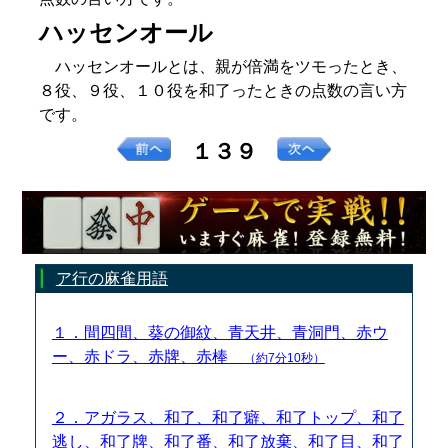
ハッセンオール
ハッセンオールとは、親が倍満をツモったとき、
８役、９役、１０役を和了ったときの点数の言い方
です。
１３９
ア行の麻雀用語
１．間四間、葵の御紋、青天井、青洞門、赤ウ
ー、赤ドラ、赤牌、赤棒
（約7分10秒）
２．アガラス、和了、和了癖、和了トップ、和了
逃し、和了牌、和了番、和了放棄、和了目、和了