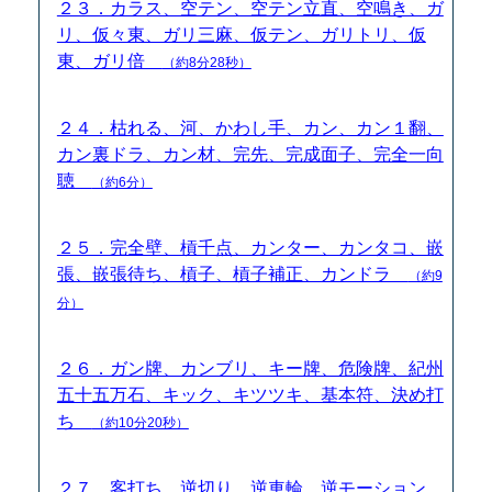
２３．カラス、空テン、空テン立直、空鳴き、ガ
リ、仮々東、ガリ三麻、仮テン、ガリトリ、仮
東、ガリ倍
（約8分28秒）
２４．枯れる、河、かわし手、カン、カン１翻、
カン裏ドラ、カン材、完先、完成面子、完全一向
聴
（約6分）
２５．完全壁、槓千点、カンター、カンタコ、嵌
張、嵌張待ち、槓子、槓子補正、カンドラ
（約9
分）
２６．ガン牌、カンブリ、キー牌、危険牌、紀州
五十五万石、キック、キツツキ、基本符、決め打
ち
（約10分20秒）
２７．客打ち、逆切り、逆車輪、逆モーション、