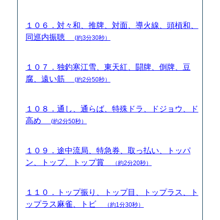
１０６．対々和、推牌、対面、導火線、頭槓和、
同巡内振聴
(約3分30秒）
１０７．独釣寒江雪、東天紅、闘牌、倒牌、豆
腐、遠い筋
(約2分50秒）
１０８．通し、通らば、特殊ドラ、ドジョウ、ド
高め
(約2分50秒）
１０９．途中流局、特急券、取っ払い、トッパ
ン、トップ、トップ賞
（約2分20秒）
１１０．トップ振り、トップ目、トップラス、ト
ップラス麻雀、トビ
（約1分30秒）