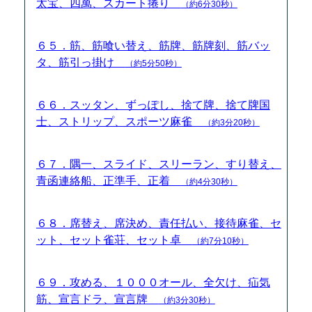
太宝、四萬、スカート捲り
（約6分30秒）
６５．筋、筋喰い替え、筋牌、筋牌刻、筋バッ
タ、筋引っ掛け
（約5分50秒）
６６．スッタン、ずっぽし、捨て牌、捨て牌国
士、ストリップ、スポーツ麻雀
（約3分20秒）
６７．隅一、スライド、スリーラン、すり替え、
青函連絡船、正準手、正着
（約4分30秒）
６８．席替え、席決め、責任払い、接待麻雀、セ
ット、セット雀荘、セット卓
（約7分10秒）
６９．攻める、１０００オール、全欠け、疝気
筋、宣言ドラ、宣言牌
（約3分30秒）