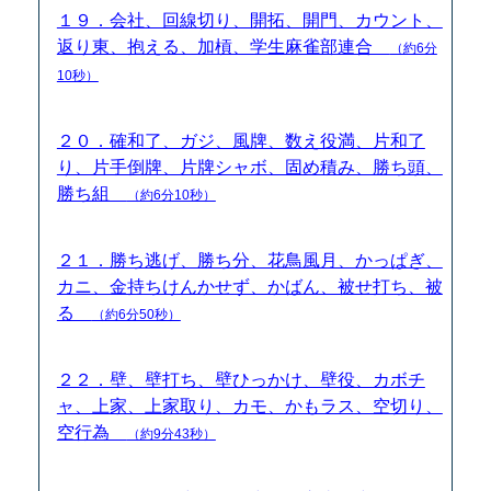
１９．会社、回線切り、開拓、開門、カウント、
返り東、抱える、加槓、学生麻雀部連合
（約6分
10秒）
２０．確和了、ガジ、風牌、数え役満、片和了
り、片手倒牌、片牌シャボ、固め積み、勝ち頭、
勝ち組
（約6分10秒）
２１．勝ち逃げ、勝ち分、花鳥風月、かっぱぎ、
カニ、金持ちけんかせず、かばん、被せ打ち、被
る
（約6分50秒）
２２．壁、壁打ち、壁ひっかけ、壁役、カボチ
ャ、上家、上家取り、カモ、かもラス、空切り、
空行為
（約9分43秒）