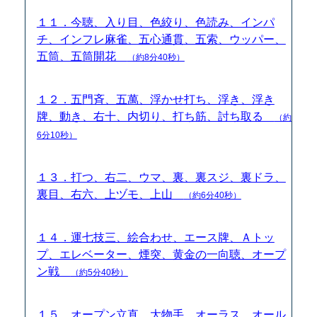
１１．今聴、入り目、色絞り、色読み、インパ
チ、インフレ麻雀、五心通貫、五索、ウッパー、
五筒、五筒開花
（約8分40秒）
１２．五門斉、五萬、浮かせ打ち、浮き、浮き
牌、動き、右十、内切り、打ち筋、討ち取る
（約
6分10秒）
１３．打つ、右二、ウマ、裏、裏スジ、裏ドラ、
裏目、右六、上ヅモ、上山
（約6分40秒）
１４．運七技三、絵合わせ、エース牌、Ａトッ
プ、エレベーター、煙突、黄金の一向聴、オープ
ン戦
（約5分40秒）
１５．オープン立直、大物手、オーラス、オール