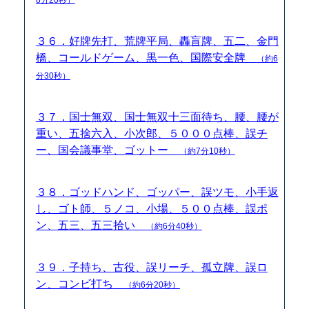
３６．好牌先打、荒牌平局、轟盲牌、五二、金門
橋、コールドゲーム、黒一色、国際安全牌
（約6
分30秒）
３７．国士無双、国士無双十三面待ち、腰、腰が
重い、五捨六入、小次郎、５０００点棒、誤チ
ー、国会議事堂、ゴットー
（約7分10秒）
３８．ゴッドハンド、ゴッパー、誤ツモ、小手返
し、ゴト師、５ノコ、小場、５００点棒、誤ポ
ン、五三、五三拾い
（約6分40秒）
３９．子持ち、古役、誤リーチ、孤立牌、誤ロ
ン、コンビ打ち
（約6分20秒）