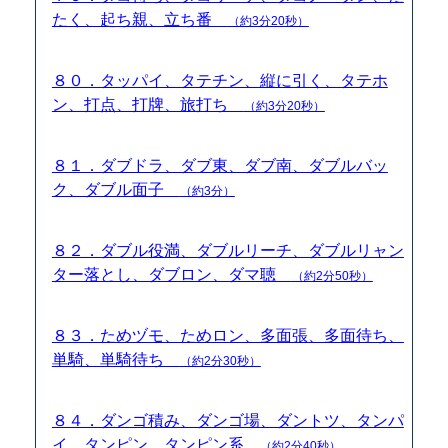
たく、起ち親、立ち番
（約3分20秒）
８０．タッパイ、タテチン、縦に引く、タテホ
ン、打点、打牌、旅打ち
（約3分20秒）
８１．ダブドラ、ダブ東、ダブ南、ダブルバッ
ク、ダブル面子
（約3分）
８２．ダブル役満、ダブルリーチ、ダブルリャン
ター落とし、ダブロン、ダマ聴
（約2分50秒）
８３．ためヅモ、ためロン、多面張、多面待ち、
単騎、単騎待ち
（約2分30秒）
８４．ダンゴ積み、ダンゴ場、ダントツ、タンパ
イ、タンピン、タンピン系
（約2分40秒）