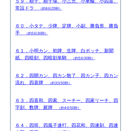
５９．順子、順子場、小三元、小車輪、小四喜、
常設ドラ
（約6分20秒）
６０．小タテ、少牌、定牌、小副、勝負形、勝負
手
（約5分30秒）
６１．小明カン、初牌、生牌、白ポッチ、新聞
紙、四暗刻、四暗刻単騎
（約5分30秒）
６２．四開カン、四カン散了、四カン子、四カン
流れ、四喜牌
（約3分50秒）
６３．四喜和、四索、スーチー、四家リーチ、四
字刻、数牌、屍牌
（約4分50秒）
６４．四筒、四風子連打、四花和、四連刻、四連