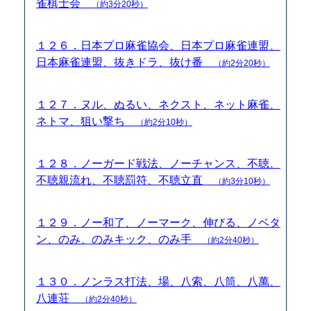
雀棋士会
（約3分20秒）
１２６．日本プロ麻雀協会、日本プロ麻雀連盟、
日本麻雀連盟、抜きドラ、抜け番
（約2分20秒）
１２７．ヌル、ぬるい、ネクスト、ネット麻雀、
ネトマ、狙い撃ち
（約2分10秒）
１２８．ノーガード戦法、ノーチャンス、不聴、
不聴親流れ、不聴罰符、不聴立直
（約3分10秒）
１２９．ノー和了、ノーマーク、伸びる、ノベタ
ン、のみ、のみキック、のみ手
（約2分40秒）
１３０．ノンラス打法、場、八索、八筒、八萬、
八連荘
（約2分40秒）