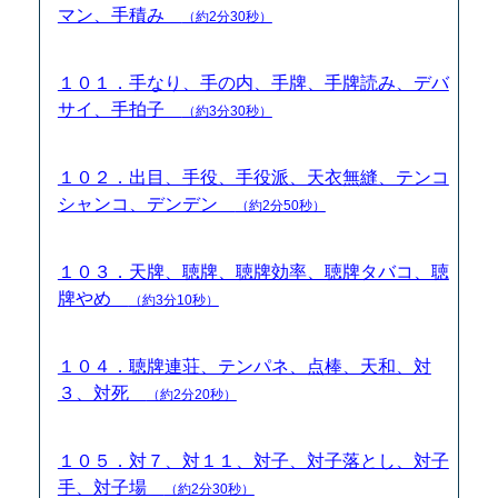
マン、手積み
（約2分30秒）
１０１．手なり、手の内、手牌、手牌読み、デバ
サイ、手拍子
（約3分30秒）
１０２．出目、手役、手役派、天衣無縫、テンコ
シャンコ、デンデン
（約2分50秒）
１０３．天牌、聴牌、聴牌効率、聴牌タバコ、聴
牌やめ
（約3分10秒）
１０４．聴牌連荘、テンパネ、点棒、天和、対
３、対死
（約2分20秒）
１０５．対７、対１１、対子、対子落とし、対子
手、対子場
（約2分30秒）