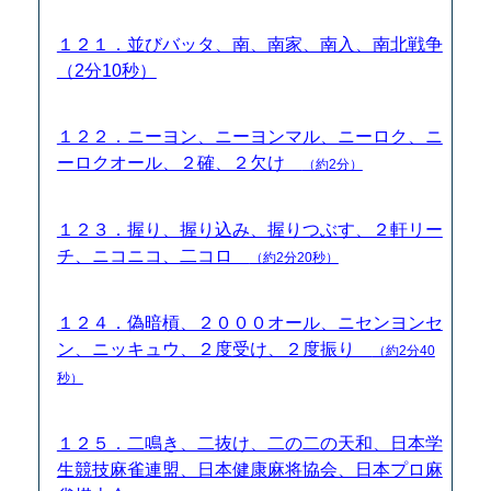
１２１．並びバッタ、南、南家、南入、南北戦争
（2分10秒）
１２２．ニーヨン、ニーヨンマル、ニーロク、ニ
ーロクオール、２確、２欠け
（約2分）
１２３．握り、握り込み、握りつぶす、２軒リー
チ、ニコニコ、二コロ
（約2分20秒）
１２４．偽暗槓、２０００オール、ニセンヨンセ
ン、ニッキュウ、２度受け、２度振り
（約2分40
秒）
１２５．二鳴き、二抜け、二の二の天和、日本学
生競技麻雀連盟、日本健康麻将協会、日本プロ麻