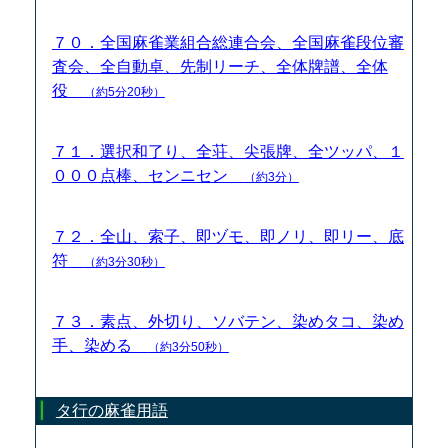
７０．全国麻雀業組合総連合会、全国麻雀段位審
査会、全自動卓、先制リーチ、全体牌譜、全体
役
（約5分20秒）
７１．選択和了り、全荘、尖張牌、全ツッパ、１
０００点棒、センニセン
（約3分）
７２．全山、索子、即ヅモ、即ノリ、即リー、底
符
（約3分30秒）
７３．素点、外切り、ソバテン、染めタコ、染め
手、染める
（約3分50秒）
タ行の麻雀用語