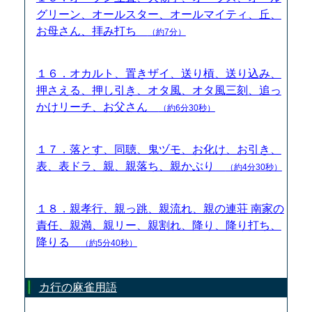
グリーン、オールスター、オールマイティ、丘、
お母さん、拝み打ち
（約7分）
１６．オカルト、置きザイ、送り槓、送り込み、
押さえる、押し引き、オタ風、オタ風三刻、追っ
かけリーチ、お父さん
（約6分30秒）
１７．落とす、同聴、鬼ヅモ、お化け、お引き、
表、表ドラ、親、親落ち、親かぶり
（約4分30秒）
１８．親孝行、親っ跳、親流れ、親の連荘 南家の
責任、親満、親リー、親割れ、降り、降り打ち、
降りる
（約5分40秒）
カ行の麻雀用語