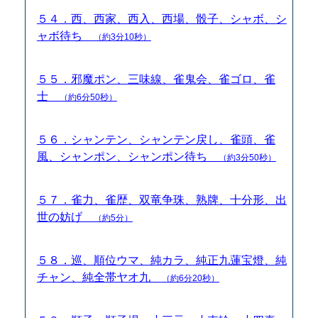
５４．西、西家、西入、西場、骰子、シャボ、シ
ャボ待ち
（約3分10秒）
５５．邪魔ポン、三味線、雀鬼会、雀ゴロ、雀
士
（約6分50秒）
５６．シャンテン、シャンテン戻し、雀頭、雀
風、シャンポン、シャンポン待ち
（約3分50秒）
５７．雀力、雀歴、双竜争珠、熟牌、十分形、出
世の妨げ
（約5分）
５８．巡、順位ウマ、純カラ、純正九蓮宝燈、純
チャン、純全帯ヤオ九
（約6分20秒）