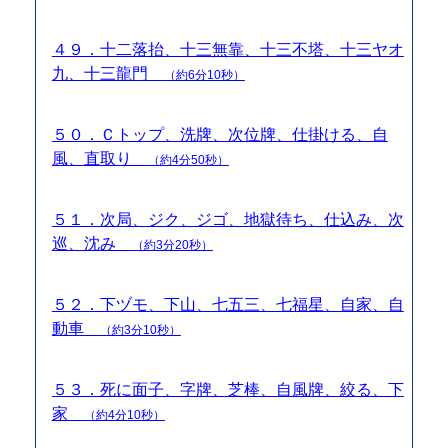
４９．十二落抬、十三無靠、十三不塔、十三ヤオ
九、十三龍門
（約6分10秒）
５０．Ｃトップ、洗牌、次位牌、仕掛ける、自
風、直取り
（約4分50秒）
５１．次局、ジク、ジゴ、地獄待ち、仕込み、次
巡、沈み
（約3分20秒）
５２．下ヅモ、下山、七五三、七福星、自家、自
動車
（約3分10秒）
５３．死に面子、字牌、芝棒、自風牌、絞る、下
家
（約4分10秒）