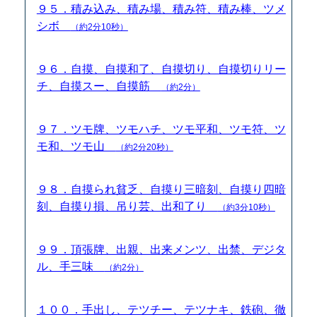
９５．積み込み、積み場、積み符、積み棒、ツメ
シボ
（約2分10秒）
９６．自摸、自摸和了、自摸切り、自摸切りリー
チ、自摸スー、自摸筋
（約2分）
９７．ツモ牌、ツモハチ、ツモ平和、ツモ符、ツ
モ和、ツモ山
（約2分20秒）
９８．自摸られ貧乏、自摸り三暗刻、自摸り四暗
刻、自摸り損、吊り芸、出和了り
（約3分10秒）
９９．頂張牌、出親、出来メンツ、出禁、デジタ
ル、手三味
（約2分）
１００．手出し、テツチー、テツナキ、鉄砲、徹