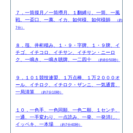
７．一筒摸月／一筒撈月、１翻縛り、一筒、一風
戦、一盃口、一萬、イカ、如何様、如何様師
（約
7分）
８．筏、井桁積み、１・９・字牌、１・９牌、イ
チゴ、イチコロ、イチサン、イチサン・ニーロ
ク、一鳴き、一鳴き聴牌、一二四十
（約8分50秒）
９．１０１競技連盟、１万点棒、１万２０００オ
ール、イチロク、イチロク・ザンニ、一気通貫、
一局清算
（約7分10秒）
１０．一色手、一色同順、一色二順、１センチ、
一通、一手変わり、一点読み、一発、一発消し、
イッペキ、一本場
（約7分40秒）