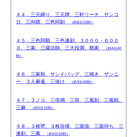
４４．三元縛り、三元牌、三軒リーチ、サンコ
ロ、三向聴、三色同刻
（約6分10秒）
４５．三色同順、三色連刻、３０００・６００
０、三索、三蔵法師、三大役満、散家
（約4分40
秒）
４６．三家和、サンドバッグ、三鳴き、ザンニ
ー、３人麻雀、三抜け
（約3分40秒）
４７．３ノコ、三倍満、三筒、三風刻、三風戦、
三麻
（約5分10秒）
４８．３枚壁、３枚自摸、三面張、三面待ち、三
連刻、三萬
（約4分20秒）