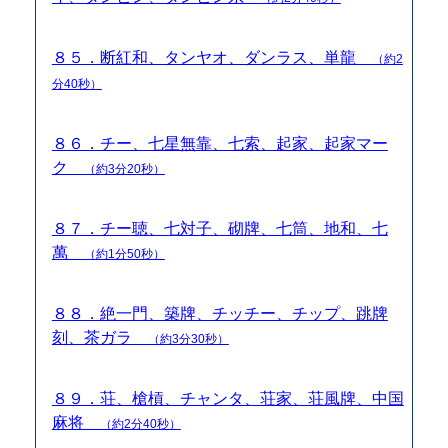
８５．断紅和、タンヤオ、ダンラス、単龍
（約2
分40秒）
８６．チー、七星無靠、七索、起家、起家マー
ク
（約3分20秒）
８７．チー聴、七対子、砌牌、七筒、地和、七
萬
（約1分50秒）
８８．絶一門、築牌、チッチー、チップ、跳牌
刻、茶ガラ
（約3分30秒）
８９．荘、槍槓、チャンタ、荘家、荘風牌、中国
麻将
（約2分40秒）