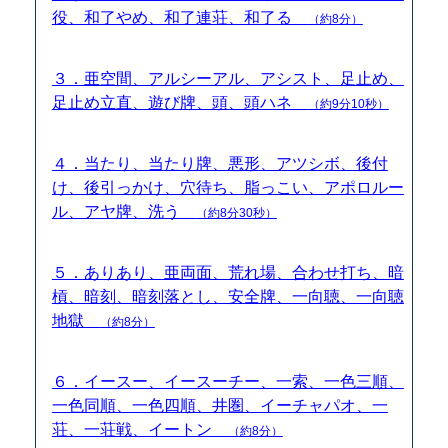
役、和了やめ、和了連荘、和了る
（約8分）
３．亜空間、アルシーアル、アシスト、足止め、
足止め立直、遊び牌、頭、頭ハネ
（約9分10秒）
４．当たり、当たり牌、悪形、アツシボ、後付
け、後引っかけ、穴待ち、脂っこい、アポロルー
ル、アヤ牌、洗う
（約8分30秒）
５．ありあり、亜両面、荒れ場、合わせ打ち、暗
槓、暗刻、暗刻落とし、安全牌、一向聴、一向聴
地獄
（約8分）
６．イースー、イースーチー、一索、一色三順、
一色同順、一色四順、井圏、イーチャパオ、一
荘、一荘戦、イートン
（約8分）