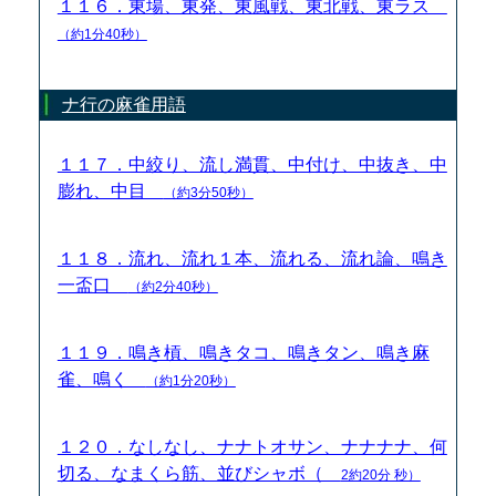
１１６．東場、東発、東風戦、東北戦、東ラス
（約1分40秒）
ナ行の麻雀用語
１１７．中絞り、流し満貫、中付け、中抜き、中
膨れ、中目
（約3分50秒）
１１８．流れ、流れ１本、流れる、流れ論、鳴き
一盃口
（約2分40秒）
１１９．鳴き槓、鳴きタコ、鳴きタン、鳴き麻
雀、鳴く
（約1分20秒）
１２０．なしなし、ナナトオサン、ナナナナ、何
切る、なまくら筋、並びシャボ（
2約20分 秒）